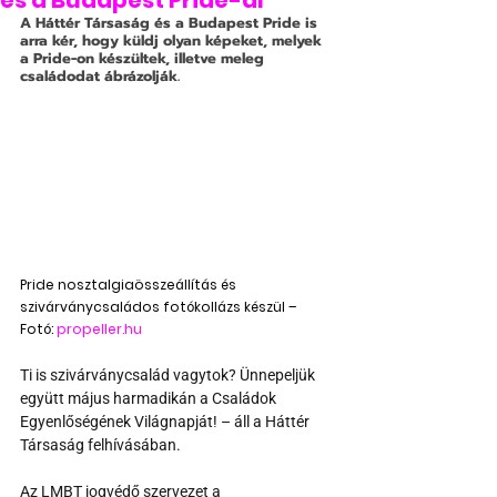
és a Budapest Pride-al
A Háttér Társaság és a Budapest Pride is 
arra kér, hogy küldj olyan képeket, melyek 
a Pride-on készültek, illetve meleg 
családodat ábrázolják.
Pride nosztalgiaösszeállítás és 
szivárványcsaládos fotókollázs készül – 
Fotó: 
propeller.hu 
Ti is szivárványcsalád vagytok? Ünnepeljük 
együtt május harmadikán a Családok 
Egyenlőségének Világnapját! – áll a Háttér 
Társaság felhívásában.
Az LMBT jogvédő szervezet a 