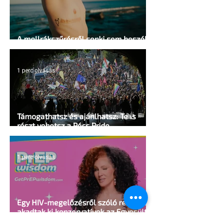
A mellrákszűrésről senki sem beszél a
mellkasi műtétek után - pedig kellene
1 perc olvasás
Támogathatsz és ajánlhatsz: Te is
részt vehetsz a Pécs Pride
megvalósításában
1 perc olvasás
Egy HIV-megelőzésről szóló reklámon
akadtak ki konzervatívok az Egyesült