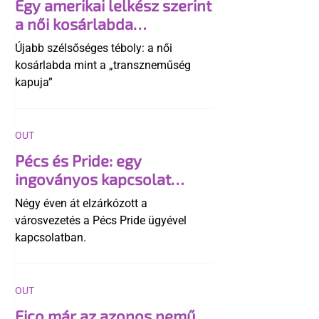
Egy amerikai lelkész szerint
a női kosárlabda
transzneműséghez vezet
Újabb szélsőséges téboly: a női
kosárlabda mint a „transzneműség
kapuja”
OUT
Pécs és Pride: egy
ingoványos kapcsolat
története
Négy éven át elzárkózott a
városvezetés a Pécs Pride ügyével
kapcsolatban.
OUT
Fico már az azonos nemű