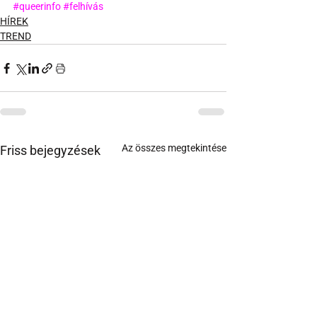
#queerinfo
#felhívás
HÍREK
TREND
Az összes megtekintése
Friss bejegyzések