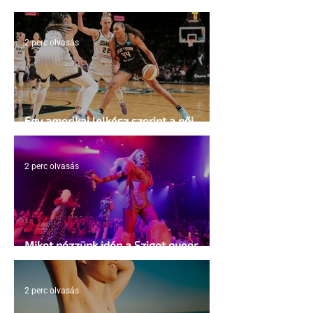
2 perc olvasás
Egy amerikai lelkész szerint a női
kosárlabda transzneműséghez vezet
2 perc olvasás
Miket nézzünk idén a Sziget queer
sátrában?
2 perc olvasás