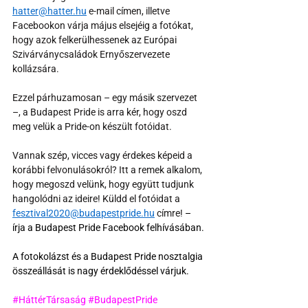
hatter@hatter.hu
 e-mail címen, illetve 
Facebookon várja május elsejéig a fotókat, 
hogy azok felkerülhessenek az Európai 
Szivárványcsaládok Ernyőszervezete 
kollázsára.
Ezzel párhuzamosan – egy másik szervezet 
–, a Budapest Pride is arra kér, hogy oszd 
meg velük a Pride-on készült fotóidat.
Vannak szép, vicces vagy érdekes képeid a 
korábbi felvonulásokról? Itt a remek alkalom, 
hogy megoszd velünk, hogy együtt tudjunk 
hangolódni az ideire! Küldd el fotóidat a 
fesztival2020@budapestpride.hu
 címre!
 – 
írja a Budapest Pride Facebook felhívásában.
A fotokolázst és a Budapest Pride nosztalgia 
összeállását is nagy érdeklődéssel várjuk.
#HáttérTársaság
#BudapestPride