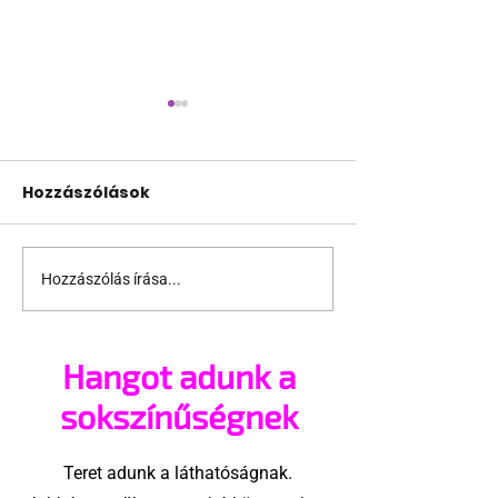
Hozzászólások
Hozzászólás írása...
Támogathatsz és
Egy HIV-mege
ajánlhatsz: Te is részt
szóló reklám
vehetsz a Pécs Pride
akadtak ki
Hangot adunk a
megvalósításában
konzervatívok
Egyesült Áll
sokszínűségnek
Teret adunk a láthatóságnak.