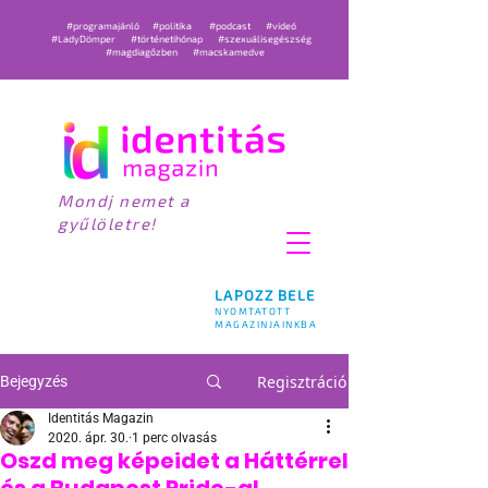
#programajánló
#politika
#podcast
#videó
#LadyDömper
#történetihónap
#szexuálisegészség
#magdiagőzben
#macskamedve
Mondj nemet a
gyűlöletre!
LAPOZZ BELE
NYOMTATOTT
MAGAZINJAINKBA
Regisztráció
Bejegyzés
Identitás Magazin
2020. ápr. 30.
1 perc olvasás
Oszd meg képeidet a Háttérrel