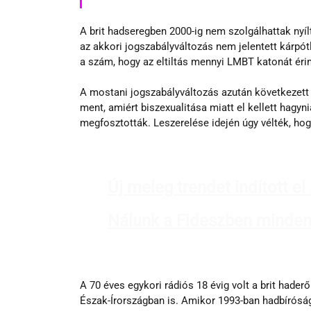
A brit hadseregben 2000-ig nem szolgálhattak nyíl
az akkori jogszabályváltozás nem jelentett kárpót
a szám, hogy az eltiltás mennyi LMBT katonát érint
A mostani jogszabályváltozás azután következett b
ment, amiért biszexualitása miatt el kellett hagyni
megfosztották. Leszerelése idején úgy vélték, hogy
Új meleg trendet indított el
Nálunk a Fideszben mindenk
A 70 éves egykori rádiós 18 évig volt a brit hader
Észak-Írországban is. Amikor 1993-ban hadbíróság e