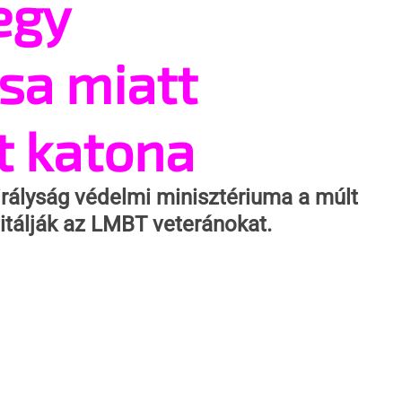
egy
sa miatt
it katona
irályság védelmi minisztériuma a múlt 
litálják az LMBT veteránokat.