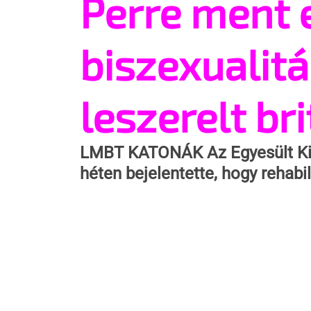
Perre ment 
biszexualitá
leszerelt br
LMBT KATONÁK 
Az Egyesült K
héten bejelentette, hogy rehabi