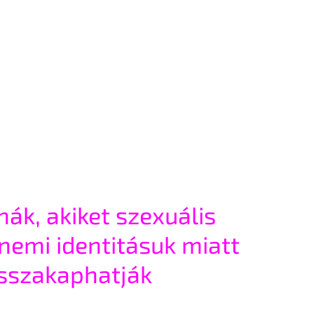
nák, akiket szexuális 
nemi identitásuk miatt 
isszakaphatják 