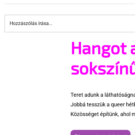
Hozzászólás írása...
Hangot 
Meglepő érvek a férfiszex
Szeretnéd
büntetése ellen
meleg szé
sokszín
Teret adunk a láthatóságn
Jobbá tesszük a queer hét
Közösséget építünk, ahol 