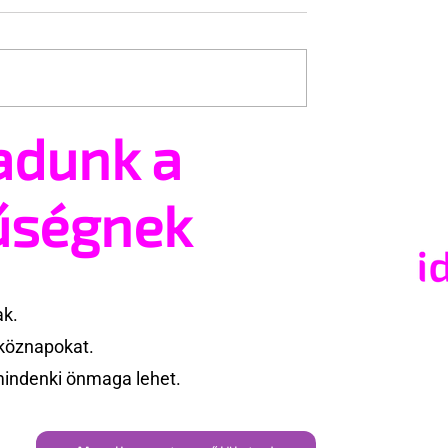
adunk a
, ha megvizsgálna a
Az egyenlő házasság útjá
pségkirály?
lép Szerbia?
űségnek
ak.
köznapokat.
mindenki önmaga lehet.