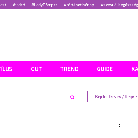
cast
#videó
#LadyDömper
#történetihónap
#szexuálisegészsé
TÍLUS
OUT
TREND
GUIDE
K
Bejelentkezés / Regisz