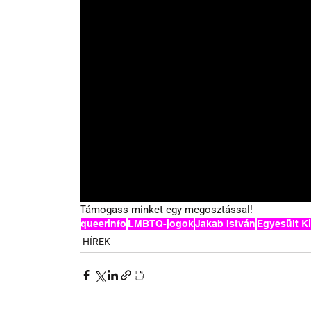
Támogass minket egy megosztással!
queerinfo
LMBTQ-jogok
Jakab István
Egyesült Ki
HÍREK