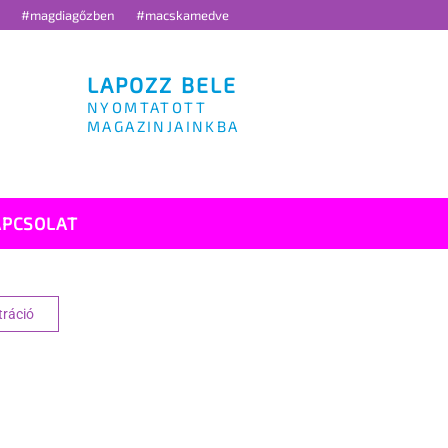
g
#magdiagőzben
#macskamedve
LAPOZZ BELE
NYOMTATOTT
MAGAZINJAINKBA
APCSOLAT
tráció