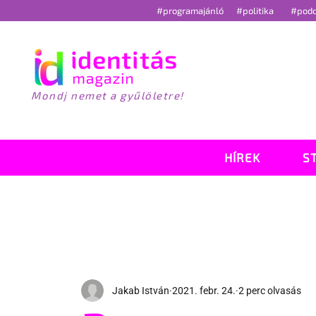
#programajánló
#politika
#pod
Mondj nemet a gyűlöletre!
HÍREK
S
Jakab István
2021. febr. 24.
2 perc olvasás