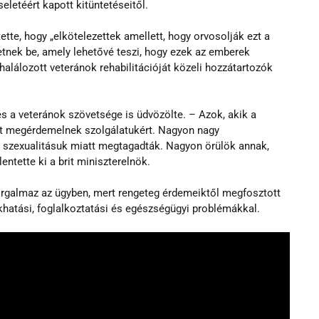
letéért kapott kitüntetéseitől.
tte, hogy „elkötelezettek amellett, hogy orvosolják ezt a 
ezetnek be, amely lehetővé teszi, hogy ezek az emberek 
alálozott veteránok rehabilitációját közeli hozzátartozók 
s a veteránok szövetsége is üdvözölte. – Azok, akik a 
st megérdemelnek szolgálatukért. Nagyon nagy 
n szexualitásuk miatt megtagadták. Nagyon örülök annak, 
entette ki a brit miniszterelnök.
orgalmaz az ügyben, mert rengeteg érdemeiktől megfosztott 
khatási, foglalkoztatási és egészségügyi problémákkal. 