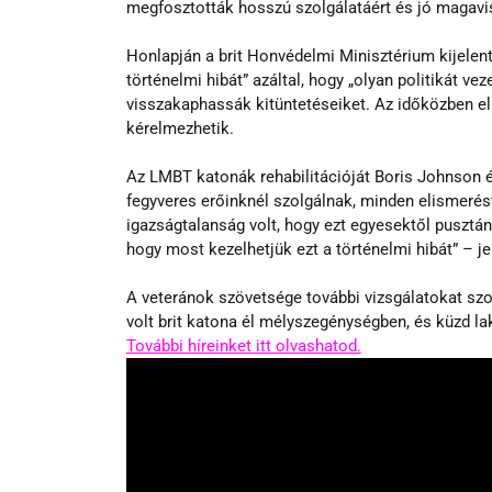
megfosztották hosszú szolgálatáért és jó magavise
Honlapján a brit Honvédelmi Minisztérium kijelente
történelmi hibát” azáltal, hogy „olyan politikát v
visszakaphassák kitüntetéseiket. Az időközben elh
kérelmezhetik.
Az LMBT katonák rehabilitációját Boris Johnson é
fegyveres erőinknél szolgálnak, minden elismeré
igazságtalanság volt, hogy ezt egyesektől pusztá
hogy most kezelhetjük ezt a történelmi hibát” – jel
A veteránok szövetsége további vizsgálatokat sz
volt brit katona él mélyszegénységben, és küzd la
További híreinket itt olvashatod.