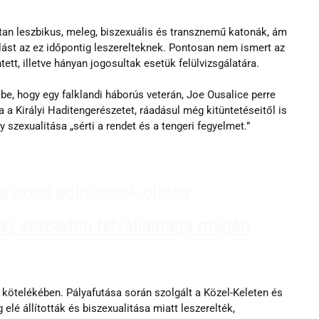
tan leszbikus, meleg, biszexuális és transznemű katonák, ám 
lást az ez időpontig leszerelteknek. Pontosan nem ismert az 
ett, illetve hányan jogosultak esetük felülvizsgálatára.
e, hogy egy falklandi háborús veterán, Joe Ousalice perre 
a a Királyi Haditengerészetet, ráadásul még kitüntetéseitől is 
 szexualitása „sérti a rendet és a tengeri fegyelmet.”
 a szexi politikusok oltása
i szabadon felvállalhatja magát!
ő kötelékében. Pályafutása során szolgált a Közel-Keleten és 
lé állították és biszexualitása miatt leszerelték, 