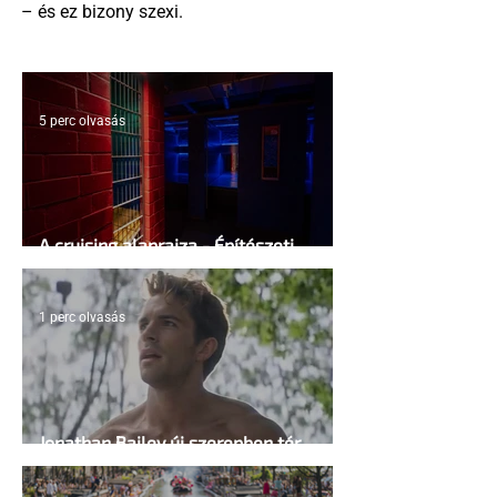
– és ez bizony szexi.
5 perc olvasás
A cruising alaprajza - Építészeti
irányelvek a vágy maximalizálására
1 perc olvasás
Jonathan Bailey új szerepben tér
vissza