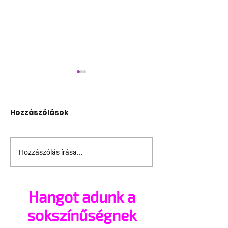
Hozzászólások
Hozzászólás írása...
Jonathan Bailey új
Terrortámad
szerepben tér vissza
árnyékában t
az idei World
Hangot adunk a
Amszterdam
sokszínűségnek