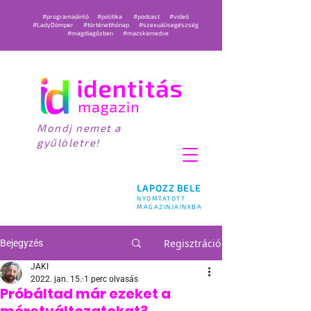
#programajánló
#politika
#podcast
#videó
#LadyDömper
#történetihónap
#szexuálisegészség
#magdiagőzben
#macskamedve
Mondj nemet a
gyűlöletre!
LAPOZZ BELE
NYOMTATOTT
MAGAZINJAINKBA
Regisztráció
Bejegyzés
JAKI
2022. jan. 15.
1 perc olvasás
Próbáltad már ezeket a