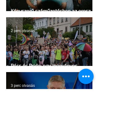
Kényszerű száműzetésben az orosz
LMBTQ+ sajtó utolsó nagy hangja
2 perc olvasás
Pécs és Pride: egy ingoványos
kapcsolat története
3 perc olvasás
Fico már az azonos nemű párok
házasságától retteg