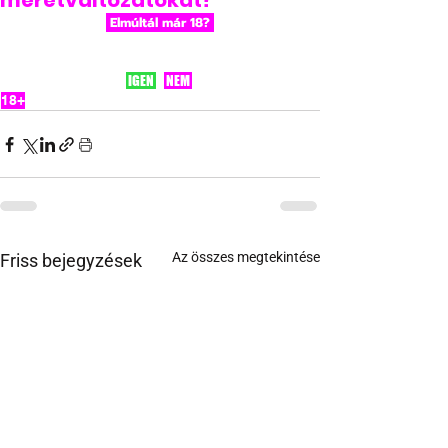
méretváltozatokat?
 Elmúltál már 18? 
IGEN
 NEM 
18+
Az összes megtekintése
Friss bejegyzések