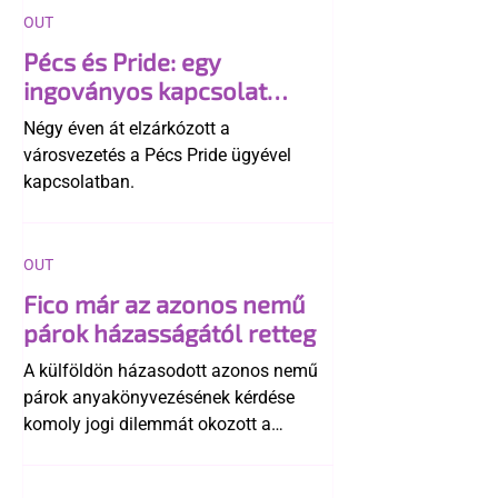
OUT
Pécs és Pride: egy
ingoványos kapcsolat
története
Négy éven át elzárkózott a
városvezetés a Pécs Pride ügyével
kapcsolatban.
OUT
Fico már az azonos nemű
párok házasságától retteg
A külföldön házasodott azonos nemű
párok anyakönyvezésének kérdése
komoly jogi dilemmát okozott a
szlovák belügynek, miközben Robert
Fico szerint az alkotmány