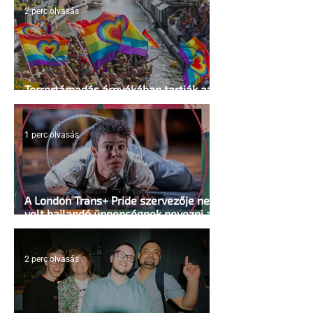
2 perc olvasás
Terrortámadás árnyékában tartják az
idei WorldPride-ot Amszterdamban
1 perc olvasás
A London Trans+ Pride szervezője nem
volt hajlandó ünnepségnek nevezni az
eseményt- a BBC ezért törölte vele az
interjút
2 perc olvasás