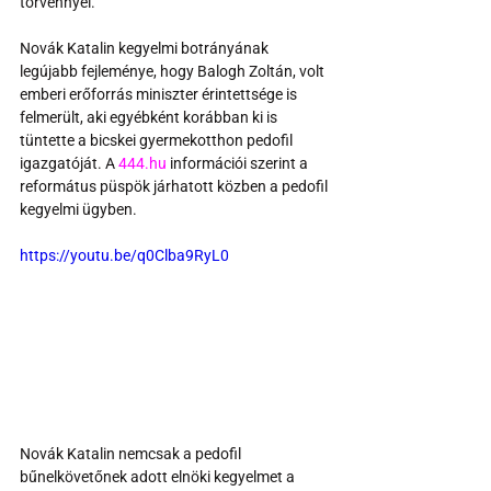
törvénnyel.
Novák Katalin kegyelmi botrányának 
legújabb fejleménye, hogy Balogh Zoltán, volt 
emberi erőforrás miniszter érintettsége is 
felmerült, aki egyébként korábban ki is 
tüntette a bicskei gyermekotthon pedofil 
igazgatóját. A 
444.hu
 információi szerint a 
református püspök járhatott közben a pedofil 
kegyelmi ügyben.
https://youtu.be/q0Clba9RyL0
Novák Katalin nemcsak a pedofil 
bűnelkövetőnek adott elnöki kegyelmet a 