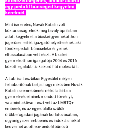
kötelezettségének, amikor aláírta 
egy pedofil bűnsegéd kegyelmi 
kérelmét 
Mint ismeretes, Novák Katalin volt 
köztársasági elnök még tavaly áprilisban 
adott kegyelmet a bicskei gyermekotthon 
jogerősen elítélt igazgatóhelyettesének, aki 
főnöke pedofil bűncselekményeinek 
eltussolásában vett részt. A bicskei 
gyermekotthon igazgatója 2004 és 2016 
között legalább tíz kiskorú fiút molesztált.
A Labrisz Leszbikus Egyesület mélyen 
felháborítónak tartja, hogy miközben Novák 
Katalin szemrebbenés nélkül aláírta a 
gyermekvédelminek mondott törvényt, 
valamint aktívan részt vett az LMBTQ+ 
emberek, és az egyedülálló szülők 
örökbefogadási jogának korlátozásában, 
ugyanígy szemrebbenés és indoklás nélkül 
kegyelmet adott egy pedofil bűnöző 