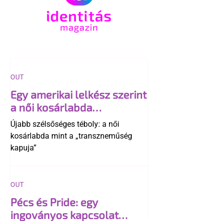
OUT
Egy amerikai lelkész szerint
a női kosárlabda
transzneműséghez vezet
Újabb szélsőséges téboly: a női
kosárlabda mint a „transzneműség
kapuja”
OUT
Pécs és Pride: egy
ingoványos kapcsolat