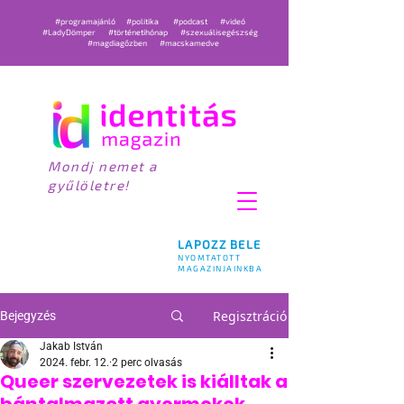
#programajánló
#politika
#podcast
#videó
#LadyDömper
#történetihónap
#szexuálisegészség
#magdiagőzben
#macskamedve
Mondj nemet a
gyűlöletre!
LAPOZZ BELE
NYOMTATOTT
MAGAZINJAINKBA
Regisztráció
Bejegyzés
Jakab István
2024. febr. 12.
2 perc olvasás
Queer szervezetek is kiálltak a