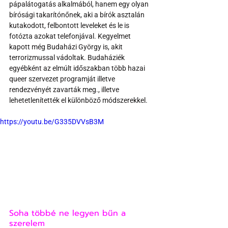
pápalátogatás alkalmából, hanem egy olyan 
bírósági takarítónőnek, aki a bírók asztalán 
kutakodott, felbontott leveleket és le is 
fotózta azokat telefonjával. Kegyelmet 
kapott még Budaházi György is, akit 
terrorizmussal vádoltak. Budaháziék 
egyébként az elmúlt időszakban több hazai 
queer szervezet programját illetve 
rendezvényét zavarták meg., illetve 
lehetetlenítették el különböző módszerekkel.
https://youtu.be/G335DVVsB3M
Soha többé ne legyen bűn a 
szerelem