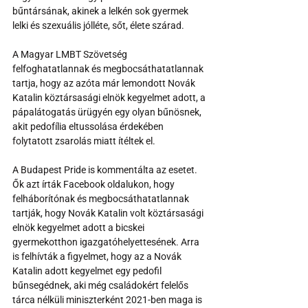
bűntársának, akinek a lelkén sok gyermek 
lelki és szexuális jólléte, sőt, élete szárad.
A Magyar LMBT Szövetség 
felfoghatatlannak és megbocsáthatatlannak 
tartja, hogy az azóta már lemondott Novák 
Katalin köztársasági elnök kegyelmet adott, a 
pápalátogatás ürügyén egy olyan bűnösnek, 
akit pedofília eltussolása érdekében 
folytatott zsarolás miatt ítéltek el.
A Budapest Pride is kommentálta az esetet. 
Ők azt írták Facebook oldalukon, hogy 
felháborítónak és megbocsáthatatlannak 
tartják, hogy Novák Katalin volt köztársasági 
elnök kegyelmet adott a bicskei 
gyermekotthon igazgatóhelyettesének. Arra 
is felhívták a figyelmet, hogy az a Novák 
Katalin adott kegyelmet egy pedofil 
bűnsegédnek, aki még családokért felelős 
tárca nélküli miniszterként 2021-ben maga is 