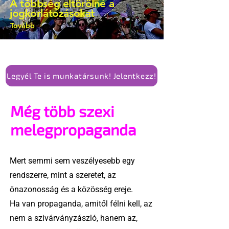
A többség eltörölné a
alkotmánymódosítását
jogkorlátozásokat
Tovább
Legyél Te is munkatársunk! Jelentkezz!
Még több szexi
melegpropaganda
Mert semmi sem veszélyesebb egy
rendszerre, mint a szeretet, az
önazonosság és a közösség ereje.
Ha van propaganda, amitől félni kell, az
nem a szivárványzászló, hanem az,