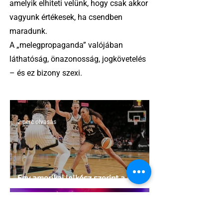
amelyik elhiteti velünk, hogy csak akkor
vagyunk értékesek, ha csendben
maradunk.
A „melegpropaganda” valójában
láthatóság, önazonosság, jogkövetelés
– és ez bizony szexi.
2 perc olvasás
Egy amerikai lelkész szerint a női
kosárlabda transzneműséghez vezet
2 perc olvasás