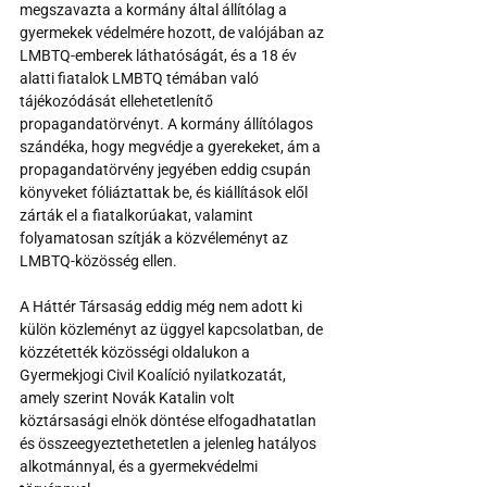
megszavazta a kormány által állítólag a 
gyermekek védelmére hozott, de valójában az 
LMBTQ-emberek láthatóságát, és a 18 év 
alatti fiatalok LMBTQ témában való 
tájékozódását ellehetetlenítő 
propagandatörvényt. A kormány állítólagos 
szándéka, hogy megvédje a gyerekeket, ám a 
propagandatörvény jegyében eddig csupán 
könyveket fóliáztattak be, és kiállítások elől 
zárták el a fiatalkorúakat, valamint 
folyamatosan szítják a közvéleményt az 
LMBTQ-közösség ellen. 
A Háttér Társaság eddig még nem adott ki 
külön közleményt az üggyel kapcsolatban, de 
közzétették közösségi oldalukon a 
Gyermekjogi Civil Koalíció nyilatkozatát, 
amely szerint Novák Katalin volt 
köztársasági elnök döntése elfogadhatatlan 
és összeegyeztethetetlen a jelenleg hatályos 
alkotmánnyal, és a gyermekvédelmi 