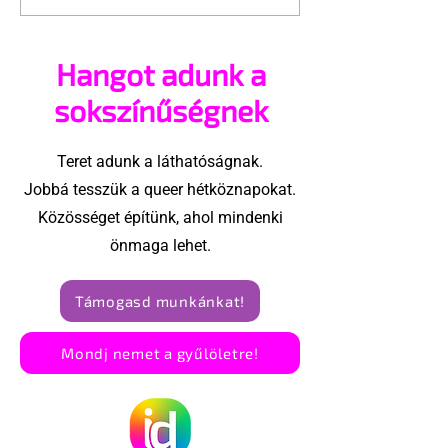
ajánlhatsz: Te is részt
szóló reklám
vehetsz a Pécs Pride
akadtak ki
Hangot adunk a
megvalósításában
konzervatívok
Egyesült Áll
sokszínűségnek
Teret adunk a láthatóságnak.
Jobbá tesszük a queer hétköznapokat.
Közösséget építünk, ahol mindenki
önmaga lehet.
Támogasd munkánkat!
Mondj nemet a gyűlöletre!