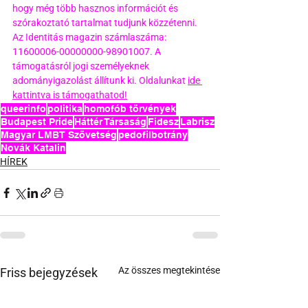
hogy még több hasznos információt és 
szórakoztató tartalmat tudjunk közzétenni. 
Az Identitás magazin számlaszáma: 
11600006-00000000-98901007. A 
támogatásról jogi személyeknek 
adományigazolást állítunk ki. Oldalunkat 
ide 
kattintva is támogathatod!
queerinfo
politika
homofób törvények
Budapest Pride
Háttér Társaság
Fidesz
Labrisz
Magyar LMBT Szövetség
pedofilbotrány
Novák Katalin
HÍREK
Az összes megtekintése
Friss bejegyzések