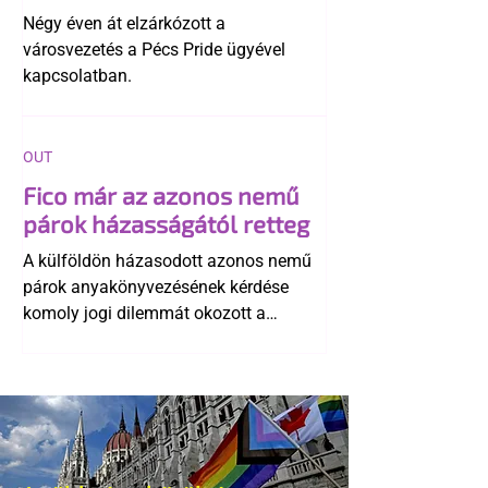
története
Négy éven át elzárkózott a
városvezetés a Pécs Pride ügyével
kapcsolatban.
OUT
Fico már az azonos nemű
párok házasságától retteg
A külföldön házasodott azonos nemű
párok anyakönyvezésének kérdése
komoly jogi dilemmát okozott a
szlovák belügynek, miközben Robert
Fico szerint az alkotmány
egyértelműen tiltja a házasságuk
elismerését. Közben az ellenzéken belül
is vita robbant ki arról, hogy vissza
kellene-e vonni a kormány konzervatív