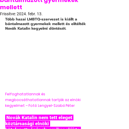
bántalmazott gyermekek
mellett
Frissítve:
2024. febr. 13.
Több hazai LMBTQ-szervezet is kiállt a 
bántalmazott gyermekek mellett és elítélték 
Novák Katalin kegyelmi döntését.
Felfoghatatlannak és 
megbocsáthatatlannak tartják az elnöki 
kegyelmet – Fotó: Lengyel-Szabó Péter
 Novák Katalin nem tett eleget 
köztársasági elnöki 