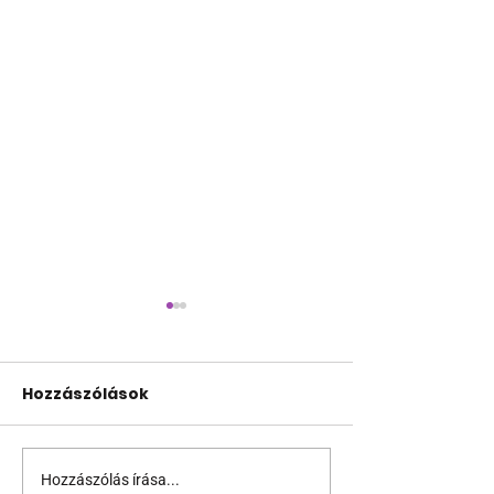
Hozzászólások
Hozzászólás írása...
Támogathatsz és
Egy HIV-mege