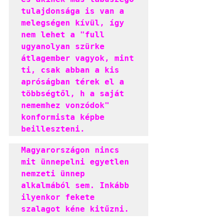
tulajdonsága is van a 
melegségen kívül, így 
nem lehet a "full 
ugyanolyan szürke 
átlagember vagyok, mint 
ti, csak abban a kis 
apróságban térek el a 
többségtől, h a saját 
nememhez vonzódok" 
konformista képbe 
beilleszteni.
Magyarországon nincs 
mit ünnepelni egyetlen 
nemzeti ünnep 
alkalmából sem. Inkább 
ilyenkor fekete 
szalagot kéne kitűzni.