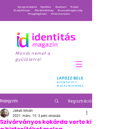
#programajánló
#politika
#podcast
#videó
#LadyDömper
#történetihónap
#szexuálisegészség
#magdiagőzben
#macskamedve
Mondj nemet a
gyűlöletre!
LAPOZZ BELE
NYOMTATOTT
MAGAZINJAINKBA
Regisztráció
Bejegyzés
Jakab István
2021. márc. 15.
3 perc olvasás
Szivárványos kokárda verte ki