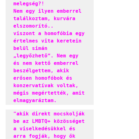
melegség?!

Nem egy ilyen emberrel 
találkoztam, kurvára 
elszomorító..

viszont a homofóbia egy 
értelmes vita keretein 
belül simán 
„legyőzhető”. Nem egy 
és nem kettő emberrel 
beszélgettem, akik 
erősen homofóbok és 
konzervatívak voltak, 
mégis megértették, amit 
elmagyaráztam.
"akik direkt mocskolják 
be az LMBTQ+ közösséget 
a viselkedésükkel és 
arra fogják, hogy ők 