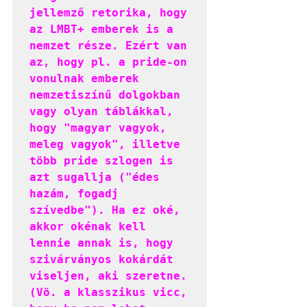
jellemző retorika, hogy 
az LMBT+ emberek is a 
nemzet része. Ezért van 
az, hogy pl. a pride-on 
vonulnak emberek 
nemzetiszínű dolgokban 
vagy olyan táblákkal, 
hogy "magyar vagyok, 
meleg vagyok", illetve 
több pride szlogen is 
azt sugallja ("édes 
hazám, fogadj 
szívedbe"). Ha ez oké, 
akkor okénak kell 
lennie annak is, hogy 
szivárványos kokárdát 
viseljen, aki szeretne. 
(Vö. a klasszikus vicc, 