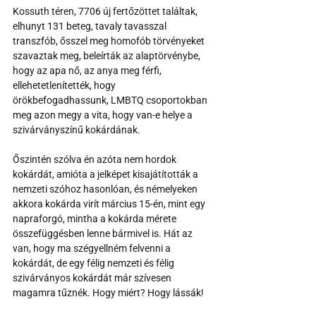
Kossuth téren, 7706 új fertőzöttet találtak, 
elhunyt 131 beteg, tavaly tavasszal 
transzfób, ősszel meg homofób törvényeket 
szavaztak meg, beleírták az alaptörvénybe, 
hogy az apa nő, az anya meg férfi, 
ellehetetlenítették, hogy 
örökbefogadhassunk, LMBTQ csoportokban 
meg azon megy a vita, hogy van-e helye a 
szivárványszínű kokárdának.
Őszintén szólva én azóta nem hordok 
kokárdát, amióta a jelképet kisajátították a 
nemzeti szóhoz hasonlóan, és némelyeken 
akkora kokárda virít március 15-én, mint egy 
napraforgó, mintha a kokárda mérete 
összefüggésben lenne bármivel is. Hát az 
van, hogy ma szégyellném felvenni a 
kokárdát, de egy félig nemzeti és félig 
szivárványos kokárdát már szívesen 
magamra tűznék. Hogy miért? Hogy lássák!