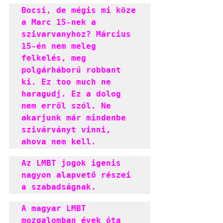
Bocsi, de mégis mi köze 
a Marc 15-nek a 
szivarvanyhoz? Március 
15-én nem meleg 
felkelés, meg 
polgárháború robbant 
ki. Ez too much ne 
haragudj. Ez a dolog 
nem erről szól. Ne 
akarjunk már mindenbe 
szivárványt vinni, 
ahova nem kell.
Az LMBT jogok igenis 
nagyon alapvető részei 
a szabadságnak.
A magyar LMBT 
mozgalomban évek óta 