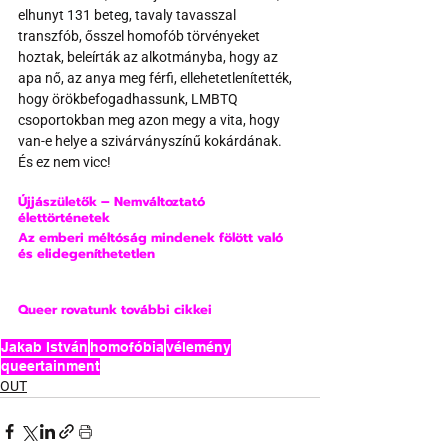
elhunyt 131 beteg, tavaly tavasszal 
transzfób, ősszel homofób törvényeket 
hoztak, beleírták az alkotmányba, hogy az 
apa nő, az anya meg férfi, ellehetetlenítették, 
hogy örökbefogadhassunk, LMBTQ 
csoportokban meg azon megy a vita, hogy 
van-e helye a szivárványszínű kokárdának. 
És ez nem vicc!
Újjászületők – Nemváltoztató 
élettörténetek
Az emberi méltóság mindenek fölött való 
és elidegeníthetetlen
Queer rovatunk további cikkei
Jakab István
homofóbia
vélemény
queertainment
OUT