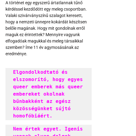
A történet egy egyszerű ártatlannak tűnő 
kérdéssel kezdődött egy meleg csoportban. 
Valaki szivárványszínű szalagot keresett, 
hogy a nemzeti ünnepre kokárdát készítsen 
belőle magának. Hogy mit gondolnak erről 
maguk ez érintettek? Mennyire vagyunk 
elfogadóak magukkal és meleg társaikkal 
szemben? Íme 11 év agymosásának az 
eredménye.
Elgondolkodtató és 
elszomorító, hogy egyes 
queer emberek más queer 
embereket okolnak 
bűnbakként az egész 
közösségünket sújtó 
homofóbiáért.
Nem értek egyet. Igenis 