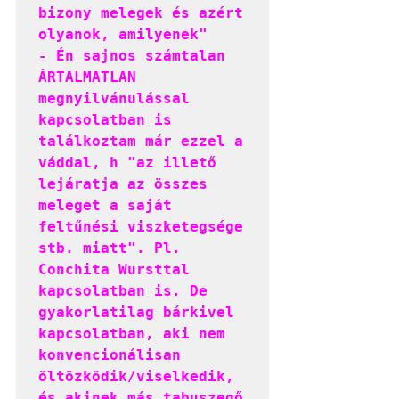
bizony melegek és azért 
olyanok, amilyenek"

- Én sajnos számtalan 
ÁRTALMATLAN 
megnyilvánulással 
kapcsolatban is 
találkoztam már ezzel a 
váddal, h "az illető 
lejáratja az összes 
meleget a saját 
feltűnési viszketegsége 
stb. miatt". Pl. 
Conchita Wursttal 
kapcsolatban is. De 
gyakorlatilag bárkivel 
kapcsolatban, aki nem 
konvencionálisan 
öltözködik/viselkedik, 
és akinek más tabuszegő 