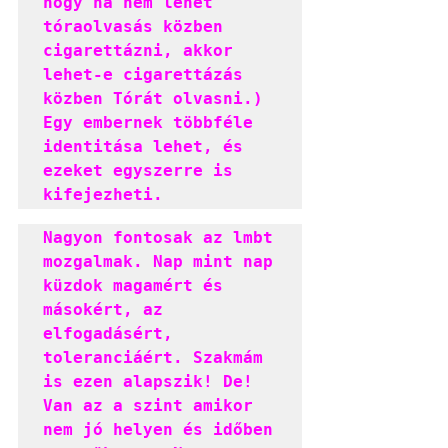
hogy ha nem lehet 
tóraolvasás közben 
cigarettázni, akkor 
lehet-e cigarettázás 
közben Tórát olvasni.) 
Egy embernek többféle 
identitása lehet, és 
ezeket egyszerre is 
kifejezheti.
Nagyon fontosak az lmbt 
mozgalmak. Nap mint nap 
küzdok magamért és 
másokért, az 
elfogadásért, 
toleranciáért. Szakmám 
is ezen alapszik! De! 
Van az a szint amikor 
nem jó helyen és időben 