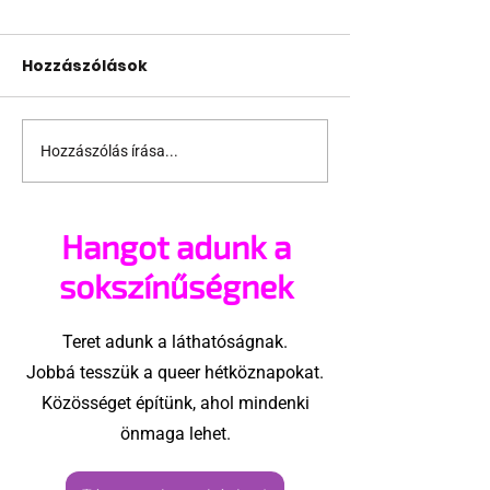
Hozzászólások
Hozzászólás írása...
Alkotmánybíróság:
Egy transz fér
Alaptörvény-ellenes
barátnőjéről 
a 33. §
kép az év fotó
Hangot adunk a
sokszínűségnek
Teret adunk a láthatóságnak.
Jobbá tesszük a queer hétköznapokat.
Közösséget építünk, ahol mindenki
önmaga lehet.