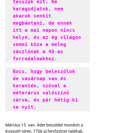
tesszük ezt. Ne 
haragudjatok, nem 
akarok senkit 
megbántani, de ennek 
itt a mai napon nincs 
helye, és az ég világon 
semmi köze a meleg 
zászlónak a 48-as 
forradalmakhoz.
Bocs, hogy beleszólok 
de vasárnap van és 
karantén, szóval a 
méterárus valószínű 
zárva, és pár hétig ki 
se nyit.
Március 15. van. Áder beszédet mondott a 
Kossuth téren, 7706 új fertőzöttet találtak, 