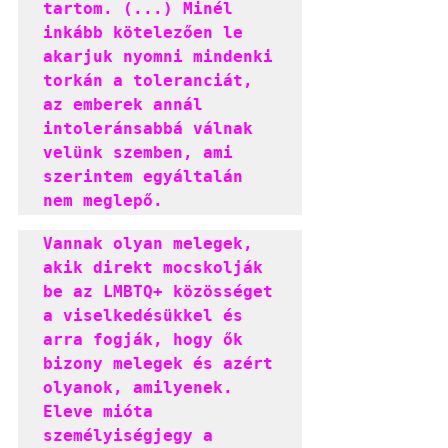
tartom. (...) Minél 
inkább kötelezően le 
akarjuk nyomni mindenki 
torkán a toleranciát, 
az emberek annál 
intoleránsabbá válnak 
velünk szemben, ami 
szerintem egyáltalán 
nem meglepő.
Vannak olyan melegek, 
akik direkt mocskolják 
be az LMBTQ+ közösséget 
a viselkedésükkel és 
arra fogják, hogy ők 
bizony melegek és azért 
olyanok, amilyenek. 
Eleve mióta 
személyiségjegy a 