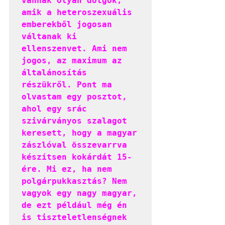
vannak olyan dolgok, 
amik a heteroszexuális 
emberekből jogosan 
váltanak ki 
ellenszenvet. Ami nem 
jogos, az maximum az 
általánosítás 
részükről. Pont ma 
olvastam egy posztot, 
ahol egy srác 
szivárványos szalagot 
keresett, hogy a magyar 
zászlóval összevarrva 
készítsen kokárdát 15-
ére. Mi ez, ha nem 
polgárpukkasztás? Nem 
vagyok egy nagy magyar, 
de ezt például még én 
is tiszteletlenségnek 