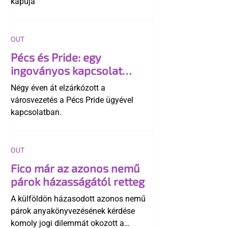
kapuja”
OUT
Pécs és Pride: egy
ingoványos kapcsolat
története
Négy éven át elzárkózott a
városvezetés a Pécs Pride ügyével
kapcsolatban.
OUT
Fico már az azonos nemű
párok házasságától retteg
A külföldön házasodott azonos nemű
párok anyakönyvezésének kérdése
komoly jogi dilemmát okozott a