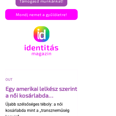
Támogasd munkánkat!
Mondj nemet a gyűlöletre!
OUT
Egy amerikai lelkész szerint
a női kosárlabda
transzneműséghez vezet
Újabb szélsőséges téboly: a női
kosárlabda mint a „transzneműség