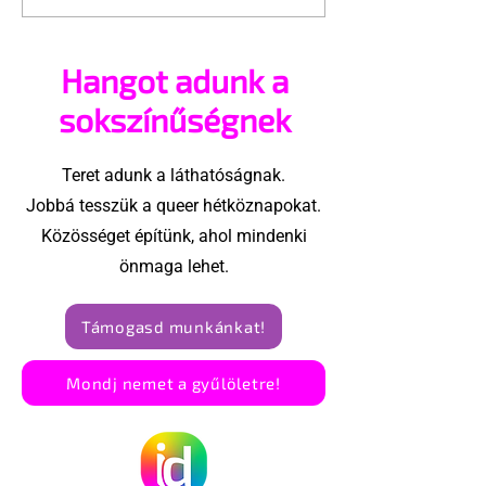
költözött a Pozitív
nyelni?
Szemmel csoport
Hangot adunk a
sokszínűségnek
Teret adunk a láthatóságnak.
Jobbá tesszük a queer hétköznapokat.
Közösséget építünk, ahol mindenki
önmaga lehet.
Támogasd munkánkat!
Mondj nemet a gyűlöletre!