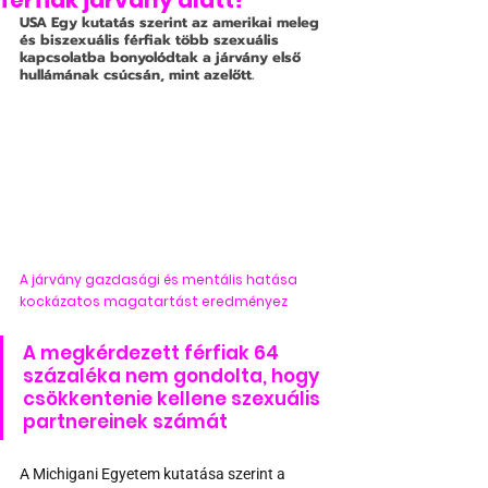
férfiak járvány alatt?
USA
 Egy kutatás szerint az amerikai meleg 
és biszexuális férfiak több szexuális 
kapcsolatba bonyolódtak a járvány első 
hullámának csúcsán, mint azelőtt.
A járvány gazdasági és mentális hatása 
kockázatos magatartást eredményez
A megkérdezett férfiak 64 
százaléka nem gondolta, hogy 
csökkentenie kellene szexuális 
partnereinek számát
A Michigani Egyetem kutatása szerint a 