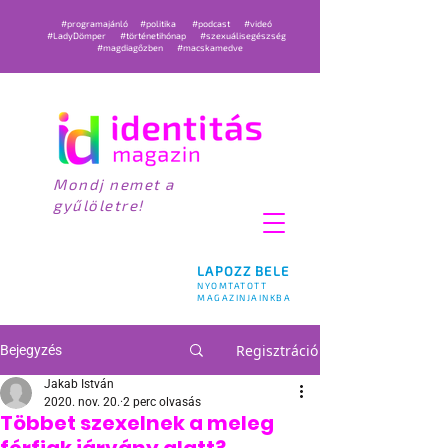
#programajánló
#politika
#podcast
#videó
#LadyDömper
#történetihónap
#szexuálisegészség
#magdiagőzben
#macskamedve
Mondj nemet a
gyűlöletre!
LAPOZZ BELE
NYOMTATOTT
MAGAZINJAINKBA
Regisztráció
Bejegyzés
Jakab István
2020. nov. 20.
2 perc olvasás
Többet szexelnek a meleg