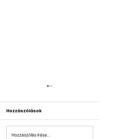
Hozzászólások
Hozzászólás írása...
Virtuális térbe
Nyelni vagy 