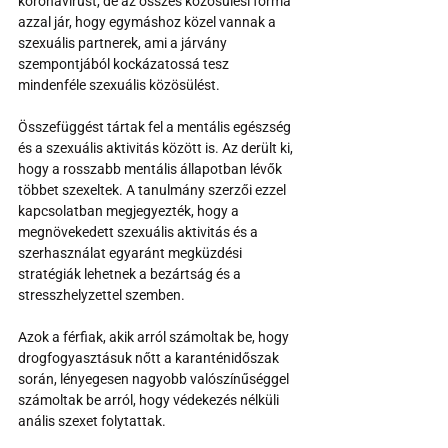
koronavírust, de az összes közösülési forma 
azzal jár, hogy egymáshoz közel vannak a 
szexuális partnerek, ami a járvány 
szempontjából kockázatossá tesz 
mindenféle szexuális közösülést.
Összefüggést tártak fel a mentális egészség 
és a szexuális aktivitás között is. Az derült ki, 
hogy a rosszabb mentális állapotban lévők 
többet szexeltek. A tanulmány szerzői ezzel 
kapcsolatban megjegyezték, hogy a 
megnövekedett szexuális aktivitás és a 
szerhasználat egyaránt megküzdési 
stratégiák lehetnek a bezártság és a 
stresszhelyzettel szemben.
Azok a férfiak, akik arról számoltak be, hogy 
drogfogyasztásuk nőtt a karanténidőszak 
során, lényegesen nagyobb valószínűséggel 
számoltak be arról, hogy védekezés nélküli 
anális szexet folytattak.