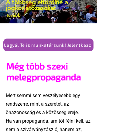
A többség eltörölné a
jogkorlátozásokat
Tovább
Legyél Te is munkatársunk! Jelentkezz!
Még több szexi
melegpropaganda
Mert semmi sem veszélyesebb egy
rendszerre, mint a szeretet, az
önazonosság és a közösség ereje.
Ha van propaganda, amitől félni kell, az
nem a szivárványzászló, hanem az,