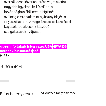
szerzők azon következtetéseivel, miszerint 
nagyobb figyelmet kell fordítani a 
bezártságban élők mentálhigiénés 
szükségleteire, valamint a járvány idején is 
folytatni kell a HIV-megelőzéssel és kezeléssel 
kapcsolatos alacsony küszöbű 
szolgáltatások nyújtását.
--
queerinfo
Jakab István
szex
USA
HIV/AIDS
koronavírus
kutatás
csók
HÍREK
Az összes megtekintése
Friss bejegyzések