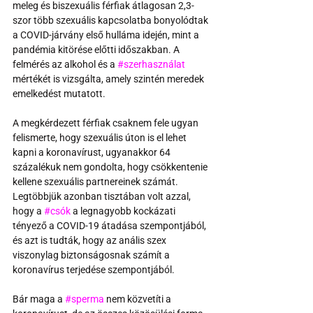
meleg és biszexuális férfiak átlagosan 2,3-
szor több szexuális kapcsolatba bonyolódtak 
a COVID-járvány első hulláma idején, mint a 
pandémia kitörése előtti időszakban. A 
felmérés az alkohol és a 
#szerhasználat
mértékét is vizsgálta, amely szintén meredek 
emelkedést mutatott.
A megkérdezett férfiak csaknem fele ugyan 
felismerte, hogy szexuális úton is el lehet 
kapni a koronavírust, ugyanakkor 64 
százalékuk nem gondolta, hogy csökkentenie 
kellene szexuális partnereinek számát. 
Legtöbbjük azonban tisztában volt azzal, 
hogy a 
#csók
 a legnagyobb kockázati 
tényező a COVID-19 átadása szempontjából, 
és azt is tudták, hogy az anális szex 
viszonylag biztonságosnak számít a 
koronavírus terjedése szempontjából.
Bár maga a 
#sperma
 nem közvetíti a 