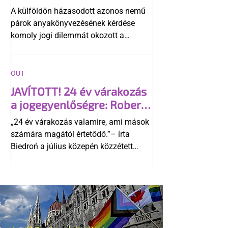
A külföldön házasodott azonos nemű
párok anyakönyvezésének kérdése
komoly jogi dilemmát okozott a
szlovák belügynek, miközben Robert
Fico szerint az alkotmány
egyértelműen tiltja a házasságuk
OUT
elismerését. Közben az ellenzéken belül
JAVÍTOTT! 24 év várakozás
is vita robbant ki arról, hogy vissza
a jogegyenlőségre: Robert
kellene-e vonni a kormány konzervatív
Biedroń megindító üzenete
alkotmánymódosítását
„24 év várakozás valamire, ami mások
a lengyel bejegyzett
számára magától értetődő.”– írta
élettársi kapcsolatokért
Biedroń a július közepén közzétett
bejegyzésben.