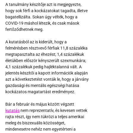
A tanulmány készítője azt is megjegyezte, 
hogy sok férfi a kockázatokat tagadta, illetve 
bagatellizálta. Sokan úgy vélték, hogy a 
COVID-19 máshol létezik, és csak mások 
fertőződhetnek meg.
A kutatásból az is kiderült, hogy a 
felmérésben résztvevő férfiak 11,8 százaléka 
megtapasztalta az éhezést; 1,4 százalékuk 
életükben először kényszerült szexmunkára; 
4,1 százalékuk pedig hajléktalanná vált. A 
jelentés készítői a kapott információk alapján 
azt a következtetést vonták le, hogy a járvány 
gazdasági és mentális egészségi hatása 
kockázatos magatartást eredményez.
Bár a február és május között végzett 
kutatás
 nem reprezentatív, és kevesen vettek 
rajta részt, így nem tükrözi a teljes amerikai 
meleg és biszexuális közösséget, 
mindenesetre nehéz nem egyetérteni a 