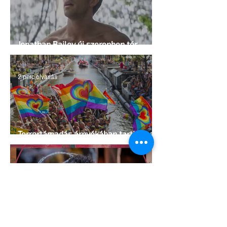
Jonathan Bailey új szerepben tér
vissza
2 perc olvasás
Terrortámadás árnyékában tartják az
idei WorldPride-ot Amszterdamban
1 perc olvasás
A London Trans+ Pride szervezője nem
volt hajlandó ünnepségnek nevezni az