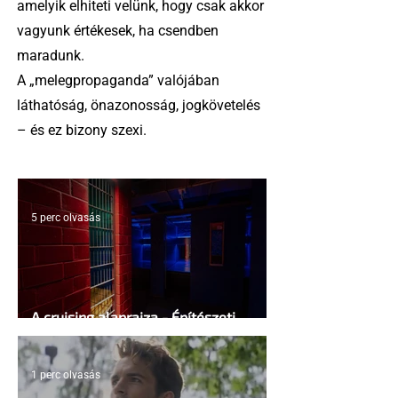
amelyik elhiteti velünk, hogy csak akkor
vagyunk értékesek, ha csendben
maradunk.
A „melegpropaganda” valójában
láthatóság, önazonosság, jogkövetelés
– és ez bizony szexi.
5 perc olvasás
A cruising alaprajza - Építészeti
irányelvek a vágy maximalizálására
1 perc olvasás