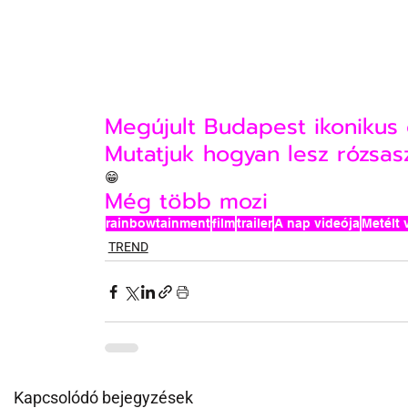
Megújult Budapest ikonikus 
Mutatjuk hogyan lesz rózsas
😁
Még több mozi
rainbowtainment
film
trailer
A nap videója
Metélt
TREND
Kapcsolódó bejegyzések