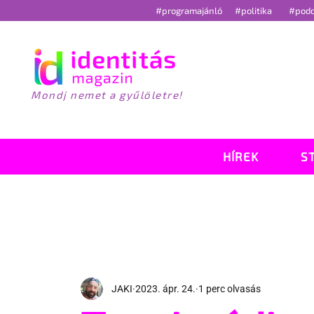
#programajánló
#politika
#pod
Mondj nemet a gyűlöletre!
HÍREK
S
JAKI
2023. ápr. 24.
1 perc olvasás