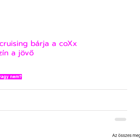
cruising bárja a coXx
zín a jövő
 vagy nem?
Az összes meg