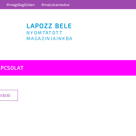
g
#magdiagőzben
#macskamedve
LAPOZZ BELE
NYOMTATOTT
MAGAZINJAINKBA
APCSOLAT
tráció