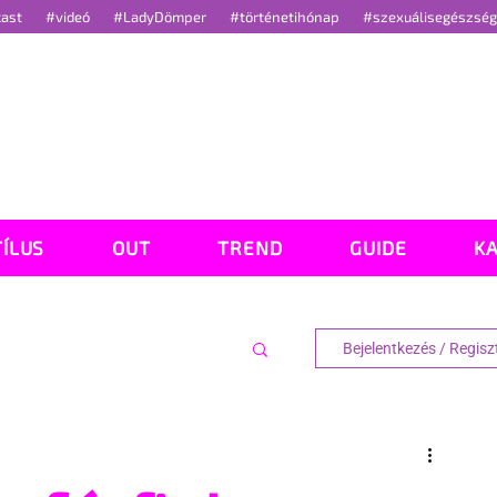
cast
#videó
#LadyDömper
#történetihónap
#szexuálisegészsé
TÍLUS
OUT
TREND
GUIDE
K
Bejelentkezés / Regisz