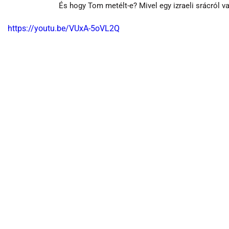
És hogy Tom metélt-e? Mivel egy izraeli srácról va
https://youtu.be/VUxA-5oVL2Q