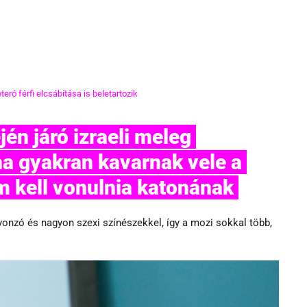
ró férfi elcsábítása is beletartozik
ha gyakran kavarnak vele a 
m kell vonulnia katonának 
, vonzó és nagyon szexi színészekkel, így a mozi sokkal több, 