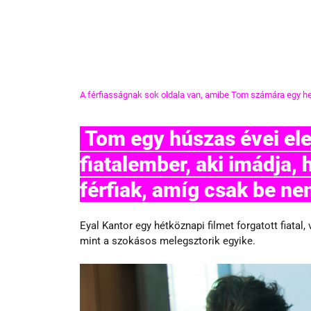
A férfiasságnak sok oldala van, amibe Tom számára egy hete
 Tom egy húszas évei elején járó izraeli meleg 
fiatalember, aki imádja, 
férfiak, amíg csak be ne
Eyal Kantor egy hétköznapi filmet forgatott fiatal
mint a szokásos melegsztorik egyike. 