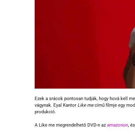
Ezek a srácok pontosan tudják, hogy hová kell me
vágynak. Eyal Kantor 
Like me
 című filmje egy mod
produkció.
A Like me megrendelhető DVD-n az 
amazonon
, é