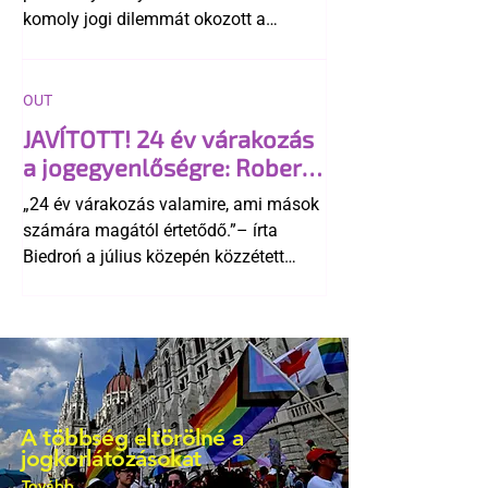
komoly jogi dilemmát okozott a
szlovák belügynek, miközben Robert
Fico szerint az alkotmány
egyértelműen tiltja a házasságuk
OUT
elismerését. Közben az ellenzéken belül
JAVÍTOTT! 24 év várakozás
is vita robbant ki arról, hogy vissza
a jogegyenlőségre: Robert
kellene-e vonni a kormány konzervatív
Biedroń megindító üzenete
alkotmánymódosítását
„24 év várakozás valamire, ami mások
a lengyel bejegyzett
számára magától értetődő.”– írta
élettársi kapcsolatokért
Biedroń a július közepén közzétett
bejegyzésben.
A többség eltörölné a
jogkorlátozásokat
Tovább