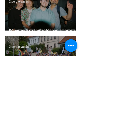
2 perc olvasás
Kényszerű száműzetésben az orosz
LMBTQ+ sajtó utolsó nagy hangja
2 perc olvasás
Pécs és Pride: egy ingoványos
kapcsolat története
3 perc olvasás