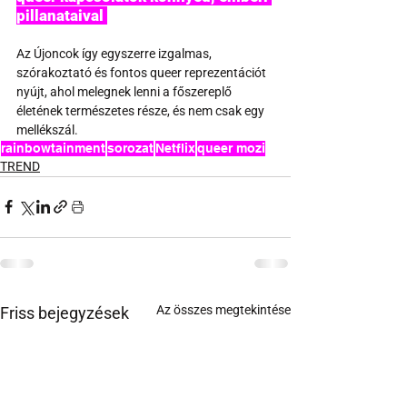
pillanataival 
Az Újoncok így egyszerre izgalmas, 
szórakoztató és fontos queer reprezentációt 
nyújt, ahol melegnek lenni a főszereplő 
életének természetes része, és nem csak egy 
mellékszál.
rainbowtainment
sorozat
Netflix
queer mozi
TREND
Az összes megtekintése
Friss bejegyzések