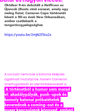
bátor és nagyon vicces!
Október 9-én debütált a Netflixen az 
Újoncok (Boots című sorozat, amely egy 
meleg fiatal, Cameron Cope történetét 
követi a 90-es évek New Orleansában, 
amikor csatlakozik a 
tengerészgyalogsághoz.
https://youtu.be/2mjN2f5tu2s
A sorozat nemcsak a katonai kiképzés 
izgalmait mutatja be, hanem Cameron 
önelfogadását és identitáskeresését is
 A történetből a humor sem marad 
el: akadálypályák, push-upok és 
komoly katonai próbatételek 
keverednek a coming-out és a 
queer kapcsolatok könnyed, emberi 