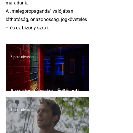
maradunk.
A „melegpropaganda” valójában
láthatóság, önazonosság, jogkövetelés
– és ez bizony szexi.
5 perc olvasás
A cruising alaprajza - Építészeti
irányelvek a vágy maximalizálására
1 perc olvasás