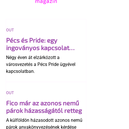
OUT
Pécs és Pride: egy
ingoványos kapcsolat
története
Négy éven át elzárkózott a
városvezetés a Pécs Pride ügyével
kapcsolatban.
OUT
Fico már az azonos nemű
párok házasságától retteg
A külföldön házasodott azonos nemű
párok anyakönyvezésének kérdése