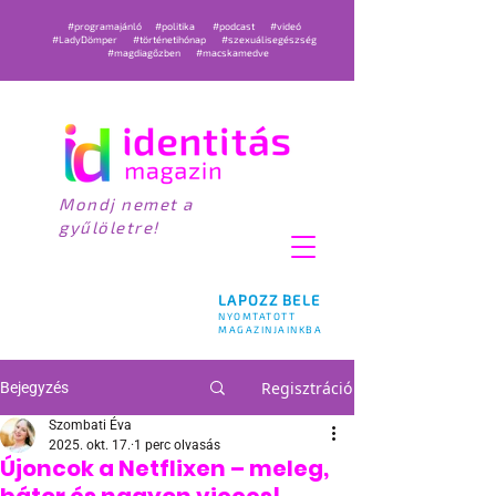
#programajánló
#politika
#podcast
#videó
#LadyDömper
#történetihónap
#szexuálisegészség
#magdiagőzben
#macskamedve
Mondj nemet a
gyűlöletre!
LAPOZZ BELE
NYOMTATOTT
MAGAZINJAINKBA
Regisztráció
Bejegyzés
Szombati Éva
2025. okt. 17.
1 perc olvasás
Újoncok a Netflixen – meleg,