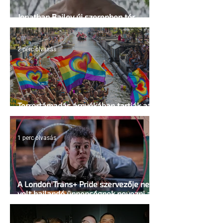
Jonathan Bailey új szerepben tér
vissza
2 perc olvasás
Terrortámadás árnyékában tartják az
idei WorldPride-ot Amszterdamban
1 perc olvasás
A London Trans+ Pride szervezője nem
volt hajlandó ünnepségnek nevezni az
eseményt- a BBC ezért törölte vele az
interjút