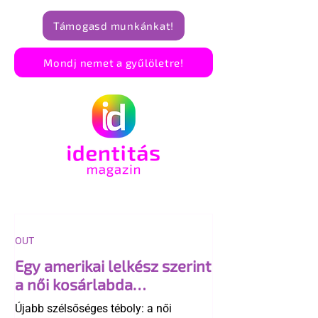
Támogasd munkánkat!
Mondj nemet a gyűlöletre!
OUT
Egy amerikai lelkész szerint
a női kosárlabda
transzneműséghez vezet
Újabb szélsőséges téboly: a női