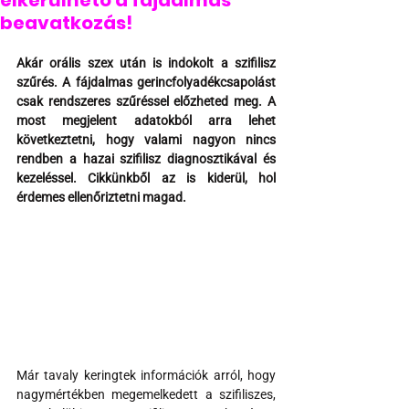
elkerülhető a fájdalmas
beavatkozás!
Akár orális szex után is indokolt a szifilisz 
szűrés. A fájdalmas gerincfolyadékcsapolást 
csak rendszeres szűréssel előzheted meg. A 
most megjelent adatokból arra lehet 
következtetni, hogy valami nagyon nincs 
rendben a hazai szifilisz diagnosztikával és 
kezeléssel. Cikkünkből az is kiderül, hol 
érdemes ellenőriztetni magad.
Már tavaly keringtek információk arról, hogy 
nagymértékben megemelkedett a szifiliszes, 