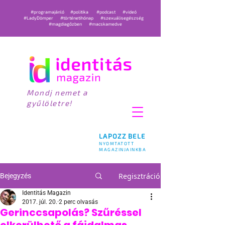
#programajánló
#politika
#podcast
#videó
#LadyDömper
#történetihónap
#szexuálisegészség
#magdiagőzben
#macskamedve
Mondj nemet a
gyűlöletre!
LAPOZZ BELE
NYOMTATOTT
MAGAZINJAINKBA
Regisztráció
Bejegyzés
Identitás Magazin
2017. júl. 20.
2 perc olvasás
Gerinccsapolás? Szűréssel