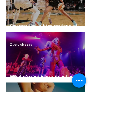
Egy amerikai lelkész szerint a női
kosárlabda transzneműséghez vezet
2 perc olvasás
Miket nézzünk idén a Sziget queer
sátrában?
2 perc olvasás
A mellrákszűrésről senki sem beszél a