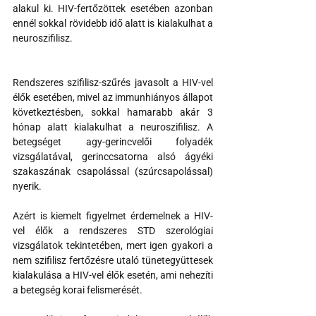
alakul ki. HIV-fertőzöttek esetében azonban 
ennél sokkal rövidebb idő alatt is kialakulhat a 
neuroszifilisz.
Rendszeres szifilisz-szűrés javasolt a HIV-vel 
élők esetében, mivel az immunhiányos állapot 
következtésben, sokkal hamarabb akár 3 
hónap alatt kialakulhat a neuroszifilisz. A 
betegséget agy-gerincvelői folyadék 
vizsgálatával, gerinccsatorna alsó ágyéki 
szakaszának csapolással (szúrcsapolással) 
nyerik.
Azért is kiemelt figyelmet érdemelnek a HIV-
vel élők a rendszeres STD szerológiai 
vizsgálatok tekintetében, mert igen gyakori a 
nem szifilisz fertőzésre utaló tünetegyüttesek 
kialakulása a HIV-vel élők esetén, ami nehezíti 
a betegség korai felismerését.