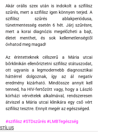
Akár orális szex után is indokolt a szifilisz 
szűrés, mert a szifilisz igen könnyen terjed. A 
szifilisz szűrés ablakperiódusa, 
tünetmentesség esetén 6 hét. Járj szűrésre, 
mert a korai diagnózis megelőzheti a bajt, 
életet menthet, és sok kellemetlenségtől 
óvhatod meg magad!
Az érintetteknek célszerű a Mária utcai 
bőrklinikán ellenőriztetni szifilisz státuszodat, 
ott ugyanis a legmodernebb diagnosztikai 
háttérrel dolgoznak, így az ál negatív 
eredmény kizárható. Mindössze annyit kell 
tenned, ha HIV-fertőzött vagy, hogy a László 
kórházi vérvételek alkalmával, rendszeresen 
átviszel a Mária utcai klinikára egy cső vért 
szifilisz tesztre. Ennyit megér az egészséged.
#szifilisz
#STDszűrés
#LMBTegészség
STÍLUS