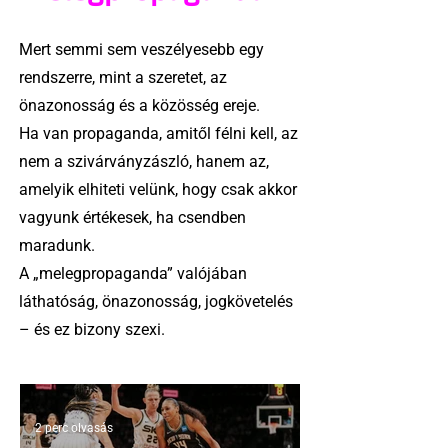
Mert semmi sem veszélyesebb egy
rendszerre, mint a szeretet, az
önazonosság és a közösség ereje.
Ha van propaganda, amitől félni kell, az
nem a szivárványzászló, hanem az,
amelyik elhiteti velünk, hogy csak akkor
vagyunk értékesek, ha csendben
maradunk.
A „melegpropaganda” valójában
láthatóság, önazonosság, jogkövetelés
– és ez bizony szexi.
2 perc olvasás