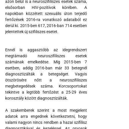
azon belül is a neuroszifiliszes esetek száma, 
elsősorban HIV-pozitívok körében. A 
napokban közzétett szexuális úton terjedő 
fertőzések 2016-ra vonatkozó adataiból ez 
derül ki. 2015-ben 617, 2016-ban 714 esetben 
jelentettek új szifiliszes esetet.
Ennél is aggasztóbb az idegrendszert 
megtámadó neuroszifiliszes esetek 
számának emelkedése. Míg 2015-ben 7 
esetben, addig 2016-ban már 33 betegnél 
diagnosztizálták a betegséget. Vagyis 
ötszörösére nőtt a neuroszifiliszes 
megbetegedések száma. Korcsoportokat 
tekintve a legtöbb fertőzést a 25-29 éves 
korosztály között diagnosztizálták.
A szakemberek szerint a most megjelent 
adatok arra engednek következtetni, hogy 
valami nagyon nincs rendben a hazai szifilisz 
diagnosztikával és kezeléssel. Az orvosok 