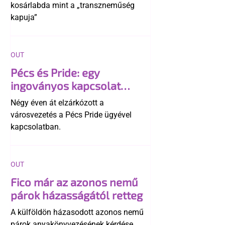
kosárlabda mint a „transzneműség
kapuja”
OUT
Pécs és Pride: egy
ingoványos kapcsolat
története
Négy éven át elzárkózott a
városvezetés a Pécs Pride ügyével
kapcsolatban.
OUT
Fico már az azonos nemű
párok házasságától retteg
A külföldön házasodott azonos nemű
párok anyakönyvezésének kérdése