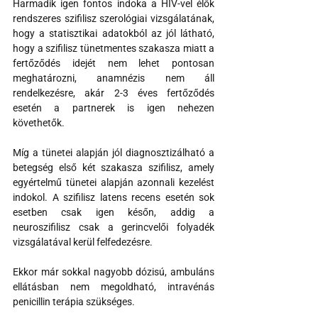
Harmadik igen fontos indoka a HIV-vel élők 
rendszeres szifilisz szerológiai vizsgálatának, 
hogy a statisztikai adatokból az jól látható, 
hogy a szifilisz tünetmentes szakasza miatt a 
fertőződés idejét nem lehet pontosan 
meghatározni, anamnézis nem áll 
rendelkezésre, akár 2-3 éves fertőződés 
esetén a partnerek is igen nehezen 
követhetők.
Míg a tünetei alapján jól diagnosztizálható a 
betegség első két szakasza szifilisz, amely 
egyértelmű tünetei alapján azonnali kezelést 
indokol. A szifilisz latens recens esetén sok 
esetben csak igen későn, addig a 
neuroszifilisz csak a gerincvelői folyadék 
vizsgálatával kerül felfedezésre.
Ekkor már sokkal nagyobb dózisú, ambuláns 
ellátásban nem megoldható, intravénás 
penicillin terápia szükséges.