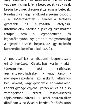
vagy nem ismerik fel a betegséget, vagy csak 
későn kerülnek diagnosztizálásra a betegek. 
Ráadásul van egy rendkívül érzékeny csoport 
- a HIV-fertőzöttek - akiknél a fertőzés 
gyorsabb és súlyosabb lefolyású. 
Információink szerint a jelenleg alkalmazott 
terápia sem a legmodernebb és 
leghatékonyabb. Nyugaton a magyarországi 
3 injekciós kezelés helyett, az egy injekciós 
korszerűbb kezelést alkalmazzák.
A neuroszifilisz a központi idegrendszert 
érintő fertőzés. Kialakulhat korán - akár 
tünetmentes, akár szifiliszes 
agyhártyagyulladásként - vagy későn - 
meningovaszkuláris szifiliszként, általános 
bénulásként, vagy gerincvelő sorvadásként. 
Utóbbi gyenge egyensúlyérzékkel és az alsó 
végtagokban érzett villámlásszerű 
fájdalommal párosul. A késői neuroszifilisz 
általában 4-25 évvel a kezdeti fertőzés után 