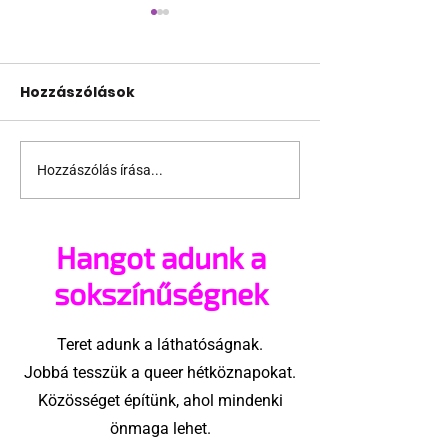
Hozzászólások
Hozzászólás írása...
10 érdekesség, amit
Miért tűnhet
sok férfi nem is sejt
kisebbnek ed
saját nemi szervéről
közben a férf
Hangot adunk a
sokszínűségnek
Teret adunk a láthatóságnak.
Jobbá tesszük a queer hétköznapokat.
Közösséget építünk, ahol mindenki
önmaga lehet.