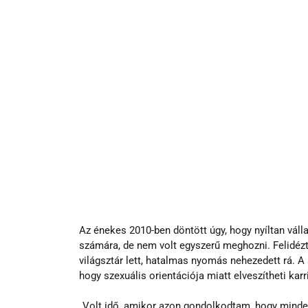
Az énekes 2010-ben döntött úgy, hogy nyíltan válla
számára, de nem volt egyszerű meghozni. Felidézt
világsztár lett, hatalmas nyomás nehezedett rá. 
hogy szexuális orientációja miatt elveszítheti karri
„Volt idő, amikor azon gondolkodtam, hogy mind