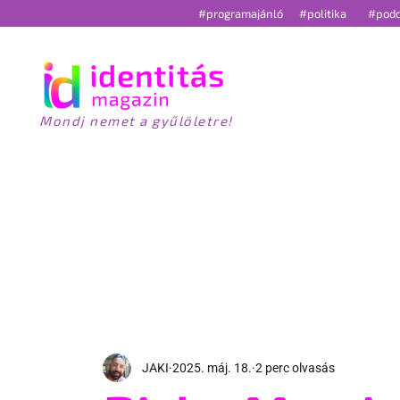
#programajánló
#politika
#pod
Mondj nemet a gyűlöletre!
HÍREK
S
JAKI
2025. máj. 18.
2 perc olvasás