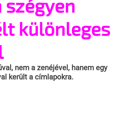
n szégyen
lt különleges
l
úval, nem a zenéjével, hanem egy 
l került a címlapokra.