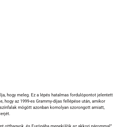
lja, hogy meleg. Ez a lépés hatalmas fordulópontot jelentett 
e, hogy az 1999-es Grammy-díjas fellépése után, amikor 
A színfalak mögött azonban komolyan szorongott amiatt, 
erjét.
ent otthagyok, és Európába menekülök az akkori párommal” 