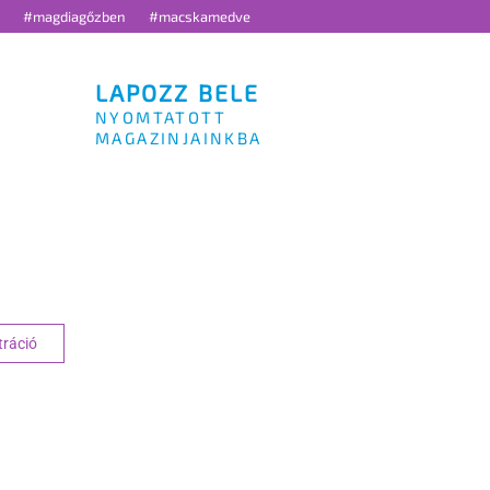
g
#magdiagőzben
#macskamedve
LAPOZZ BELE
NYOMTATOTT
MAGAZINJAINKBA
APCSOLAT
tráció