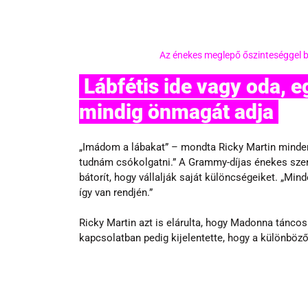
Az énekes meglepő őszinteséggel b
 Lábfétis ide vagy oda, egy biztos: Ricky Martin 
mindig önmagát adja 
„Imádom a lábakat” – mondta Ricky Martin minden
tudnám csókolgatni.” A Grammy-díjas énekes szeri
bátorít, hogy vállalják saját különcségeiket. „Mind
így van rendjén.”
Ricky Martin azt is elárulta, hogy Madonna táncosa
kapcsolatban pedig kijelentette, hogy a különböző