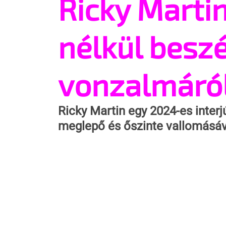
Ricky Marti
nélkül beszé
vonzalmáró
Ricky Martin egy 2024-es interj
meglepő és őszinte vallomásáva