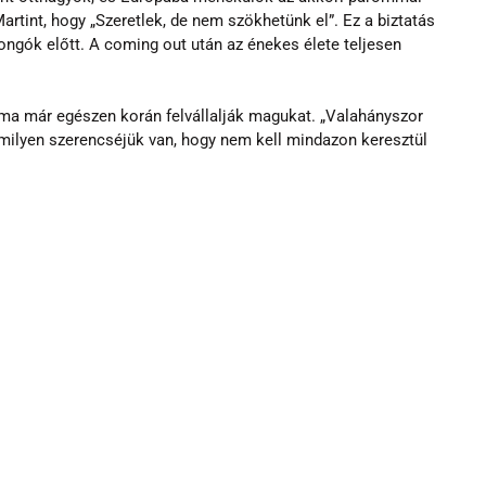
Martint, hogy „Szeretlek, de nem szökhetünk el”. Ez a biztatás 
jongók előtt. A coming out után az énekes élete teljesen 
ik ma már egészen korán felvállalják magukat. „Valahányszor 
: milyen szerencséjük van, hogy nem kell mindazon keresztül 