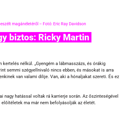
eszélt magánéletéről – Fotó: Eric Ray Davidson
 kertelés nélkül. „Gyengém a lábmasszázs, és órákig 
nt semmi szégyellnivaló nincs ebben, és másokat is arra 
enkinek van valami dilije. Van, aki a hónaljakat szereti. És ez 
i nagy hatással voltak rá karrierje során. Az őszinteségével 
 előítéletek ma már nem befolyásolják az életét.