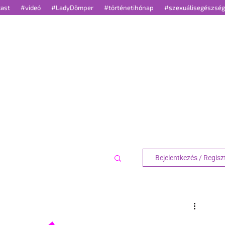
cast
#videó
#LadyDömper
#történetihónap
#szexuálisegészsé
TÍLUS
OUT
TREND
GUIDE
K
Bejelentkezés / Regisz