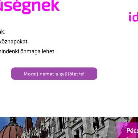
űségnek
ak.
köznapokat.
mindenki önmaga lehet.
Mondj nemet a gyűlöletre!
Pécs