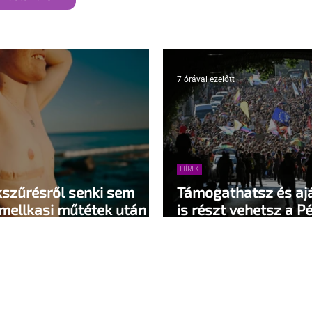
7 órával ezelőtt
HÍREK
kszűrésről senki sem
Támogathatsz és ajá
 mellkasi műtétek után -
is részt vehetsz a P
lene
megvalósításában