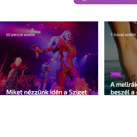
60 perccel ezelőtt
7 órával ezelőtt
HÍREK
A mellrá
Miket nézzünk idén a Sziget
beszél a
queer sátrában?
pedig kel