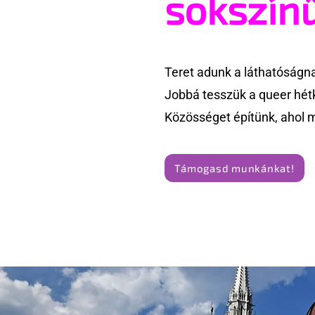
sokszín
Teret adunk a láthatóságn
Jobbá tesszük a queer hét
Közösséget építünk, ahol 
Támogasd munkánkat!