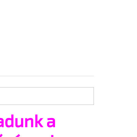
adunk a
adás árnyékában
A Sziget is beszáll a pécsi
 idei WorldPride-ot
Freedom Partyba
amban