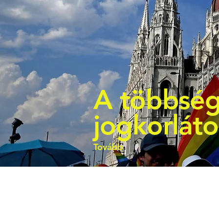
A többség
jogkorlát
Tovább