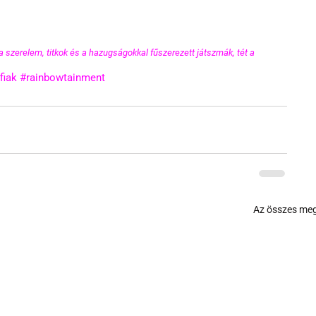
 szerelem, titkok és a hazugságokkal fűszerezett játszmák, tét a 
fiak
#rainbowtainment
Az összes meg