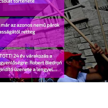
csolat története
o már az azonos nemű párok
asságától retteg
TOTT! 24 év várakozás a
egyenlőségre: Robert Biedroń
indító üzenete a lengyel
gyzett élettársi kapcsolatokért