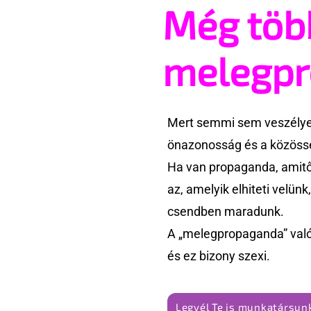
Még töb
melegp
Mert semmi sem veszélyes
önazonosság és a közössé
Ha van propaganda, amitől
az, amelyik elhiteti velün
csendben maradunk.
A „melegpropaganda” való
és ez bizony szexi.
Legyél Te is munkatársunk