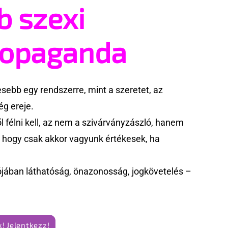
b szexi
ropaganda
ebb egy rendszerre, mint a szeretet, az
g ereje.
 félni kell, az nem a szivárványzászló, hanem
k, hogy csak akkor vagyunk értékesek, ha
jában láthatóság, önazonosság, jogkövetelés –
! Jelentkezz!