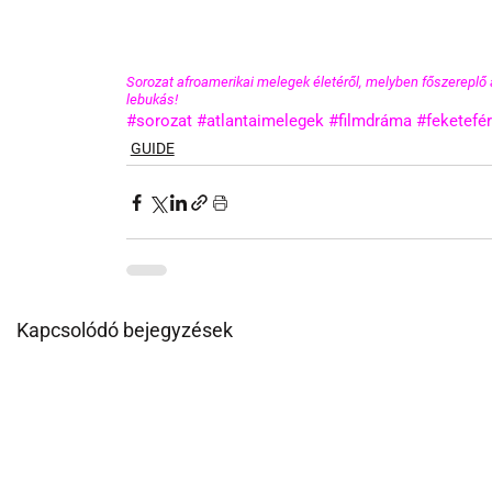
Sorozat afroamerikai melegek életéről, melyben főszereplő a
lebukás! 
#sorozat
#atlantaimelegek
#filmdráma
#feketefér
GUIDE
Kapcsolódó bejegyzések