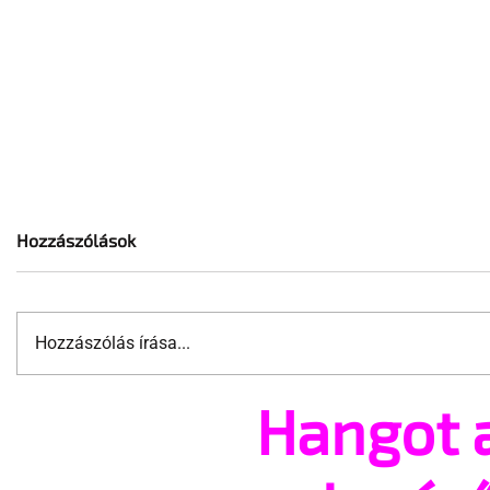
Hozzászólások
Hozzászólás írása...
Hangot 
A cruising alaprajza -
Terrortám
Építészeti irányelvek a vágy
tartják az
maximalizálására
Amszterd