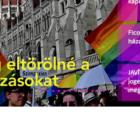
kap
Fic
ház
 eltörölné a
JAVÍ
ozásokat
jog
meg
beje