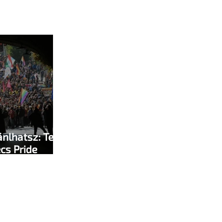
nlhatsz: Te
écs Pride