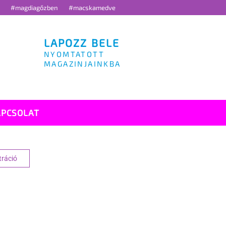
g
#magdiagőzben
#macskamedve
LAPOZZ BELE
NYOMTATOTT
MAGAZINJAINKBA
APCSOLAT
tráció