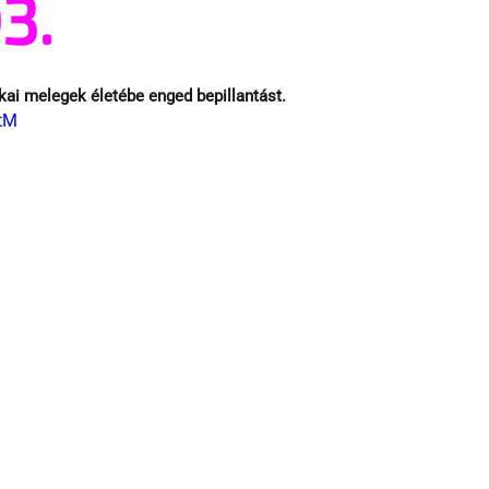
3.
kai melegek életébe enged bepillantást.
tM