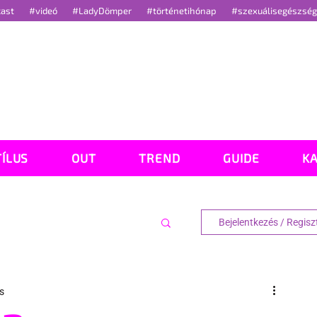
cast
#videó
#LadyDömper
#történetihónap
#szexuálisegészsé
TÍLUS
OUT
TREND
GUIDE
K
Bejelentkezés / Regisz
s