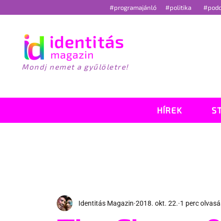
#programajánló
#politika
#pod
Mondj nemet a gyűlöletre!
HÍREK
S
Identitás Magazin
2018. okt. 22.
1 perc olvasá