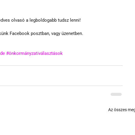
edves olvasó a legboldogabb tudsz lenni!
künk Facebook posztban, vagy üzenetben. 
ide
#önkormányzativálasztások
Az összes meg