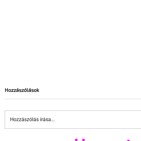
Hozzászólások
Hozzászólás írása...
Pécs és Pride: egy
Fico már 