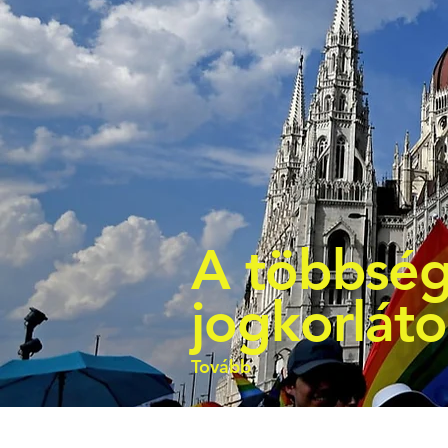
A többség
jogkorlát
Tovább