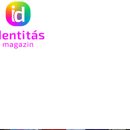
e a
rsi