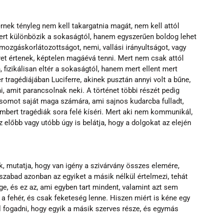
rnek tényleg nem kell takargatnia magát, nem kell attól 
 mert különbözik a sokaságtól, hanem egyszerűen boldog lehet 
mozgáskorlátozottságot, nemi, vallási irányultságot, vagy 
et értenek, képtelen magáévá tenni. Mert nem csak attól 
 fizikálisan eltér a sokaságtól, hanem mert ellent mert 
ragédiájában Luciferre, akinek pusztán annyi volt a bűne, 
i, amit parancsolnak neki. A történet többi részét pedig 
csomot saját maga számára, ami sajnos kudarcba fulladt, 
mbert tragédiák sora felé kíséri. Mert aki nem kommunikál, 
 előbb vagy utóbb úgy is belátja, hogy a dolgokat az elején 
, mutatja, hogy van igény a szivárvány összes elemére, 
zabad azonban az egyiket a másik nélkül értelmezi, tehát 
ege, és ez az, ami egyben tart mindent, valamint azt sem 
n a fehér, és csak feketeség lenne. Hiszen miért is kéne egy 
 fogadni, hogy egyik a másik szerves része, és egymás 