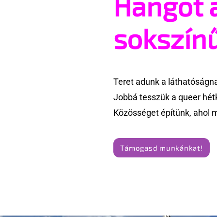
Hangot 
ingoványos kapcsolat
párok ház
története
sokszín
Teret adunk a láthatóságn
Jobbá tesszük a queer hét
Közösséget építünk, ahol 
Támogasd munkánkat!