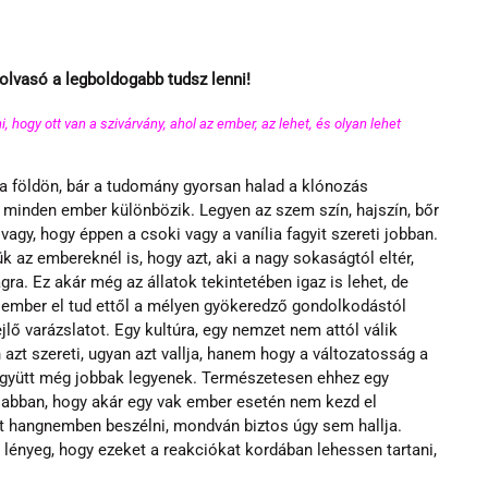
olvasó a legboldogabb tudsz lenni!
hogy ott van a szivárvány, ahol az ember, az lehet, és olyan lehet 
a földön, bár a tudomány gyorsan halad a klónozás 
minden ember különbözik. Legyen az szem szín, hajszín, bőr 
 vagy, hogy éppen a csoki vagy a vanília fagyit szereti jobban. 
 az embereknél is, hogy azt, aki a nagy sokaságtól eltér, 
agra. Ez akár még az állatok tekintetében igaz is lehet, de 
 ember el tud ettől a mélyen gyökeredző gondolkodástól 
jlő varázslatot. Egy kultúra, egy nemzet nem attól válik 
azt szereti, ugyan azt vallja, hanem hogy a változatosság a 
y együtt még jobbak legyenek. Természetesen ehhez egy 
t abban, hogy akár egy vak ember esetén nem kezd el 
 hangnemben beszélni, mondván biztos úgy sem hallja.  
 lényeg, hogy ezeket a reakciókat kordában lehessen tartani, 