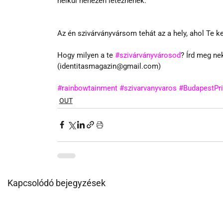
nélkül nehezen léteznének.
Az én szivárványvársom tehát az a hely, ahol Te k
Hogy milyen a te 
#szivárványvárosod
? Írd meg ne
(identitasmagazin@gmail.com)
#rainbowtainment
#szivarvanyvaros
#BudapestPr
OUT
Kapcsolódó bejegyzések