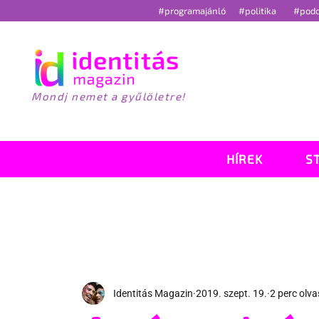
#programajánló
#politika
#pod
Mondj nemet a gyűlöletre!
HÍREK
S
Identitás Magazin
2019. szept. 19.
2 perc olv