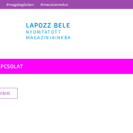
g
#magdiagőzben
#macskamedve
LAPOZZ BELE
NYOMTATOTT
MAGAZINJAINKBA
APCSOLAT
tráció