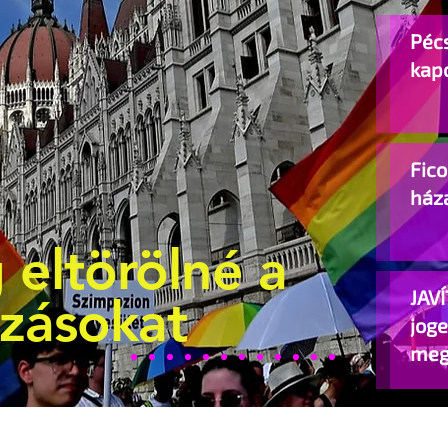
Pécs
kap
Fic
ház
 eltörölné a
JAVÍ
ozásokat
jog
meg
beje