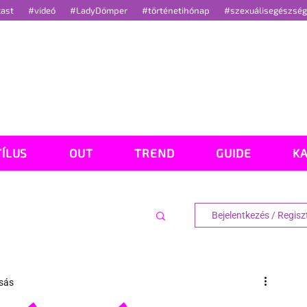
cast
#videó
#LadyDömper
#történetihónap
#szexuálisegészsé
TÍLUS
OUT
TREND
GUIDE
K
Bejelentkezés / Regisz
asás