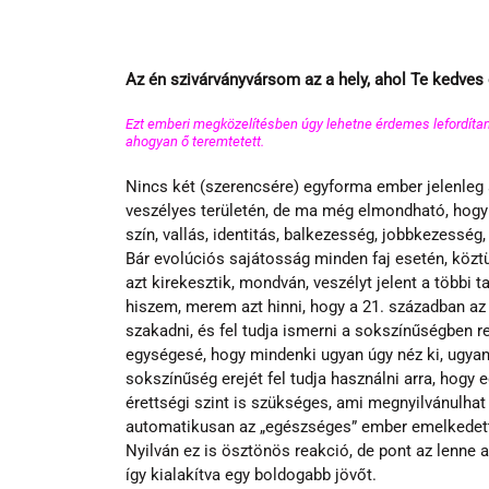
Az én szivárványvársom az a hely, ahol Te kedves 
Ezt emberi megközelítésben úgy lehetne érdemes lefordítani, 
ahogyan ő teremtetett. 
Nincs két (szerencsére) egyforma ember jelenleg 
veszélyes területén, de ma még elmondható, hogy 
szín, vallás, identitás, balkezesség, jobbkezesség,
Bár evolúciós sajátosság minden faj esetén, köztük
azt kirekesztik, mondván, veszélyt jelent a többi t
hiszem, merem azt hinni, hogy a 21. században az
szakadni, és fel tudja ismerni a sokszínűségben re
egységesé, hogy mindenki ugyan úgy néz ki, ugyan 
sokszínűség erejét fel tudja használni arra, hog
érettségi szint is szükséges, ami megnyilvánulha
automatikusan az „egészséges” ember emelkedett
Nyilván ez is ösztönös reakció, de pont az lenne a
így kialakítva egy boldogabb jövőt.