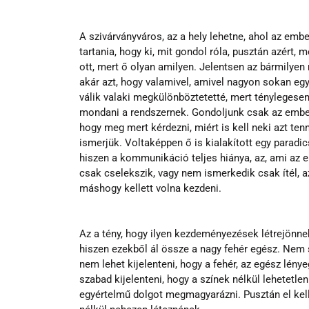
A szivárványváros, az a hely lehetne, ahol az embe
tartania, hogy ki, mit gondol róla, pusztán azért,
ott, mert ő olyan amilyen. Jelentsen az bármilyen 
akár azt, hogy valamivel, amivel nagyon sokan egy
válik valaki megkülönböztetetté, mert ténylegesen,
mondani a rendszernek. Gondoljunk csak az ember t
hogy meg mert kérdezni, miért is kell neki azt tenn
ismerjük. Voltaképpen ő is kialakított egy paradi
hiszen a kommunikáció teljes hiánya, az, ami az e
csak cselekszik, vagy nem ismerkedik csak ítél, az
máshogy kellett volna kezdeni.
Az a tény, hogy ilyen kezdeményezések létrejönnek
hiszen ezekből ál össze a nagy fehér egész. Nem s
nem lehet kijelenteni, hogy a fehér, az egész lény
szabad kijelenteni, hogy a színek nélkül lehetetle
egyértelmű dolgot megmagyarázni. Pusztán el kell