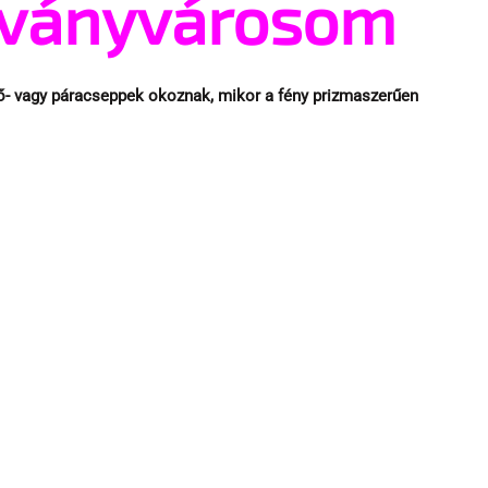
árványvárosom
ső- vagy páracseppek okoznak, mikor a fény prizmaszerűen 