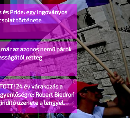
 és Pride: egy ingoványos
csolat története
o már az azonos nemű párok
asságától retteg
TOTT! 24 év várakozás a
egyenlőségre: Robert Biedroń
indító üzenete a lengyel
gyzett élettársi kapcsolatokért