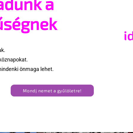
adunk a
asságától retteg
jogegyenlőségre: Robert
Biedroń megindító üzenet
űségnek
lengyel bejegyzett élettá
kapcsolatokért
ak.
köznapokat.
mindenki önmaga lehet.
Mondj nemet a gyűlöletre!