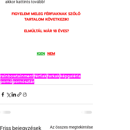
akkor kattints tovább!
FIGYELEM! MELEG FÉRFIAKNAK SZÓLÓ 
TARTALOM KÖVETKEZIK!
ELMÚLTÁL MÁR 18 ÉVES?
IGEN
NEM
rainbowtainment
férfiak
farkak
képgaléria
pornó
pornósztár
Az összes megtekintése
Friss bejegyzések