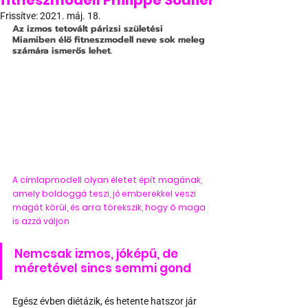
fitneszmodell Philippe Soulier
Frissítve:
2021. máj. 18.
Az izmos tetovált párizsi születési 
Miamiben élő fitneszmodell neve sok meleg 
számára ismerős lehet.
A címlapmodell olyan életet épít magának, 
amely boldoggá teszi, jó emberekkel veszi 
magát körül, és arra törekszik, hogy ő maga 
is azzá váljon
Nemcsak izmos, jóképű, de 
méretével sincs semmi gond
Egész évben diétázik, és hetente hatszor jár 