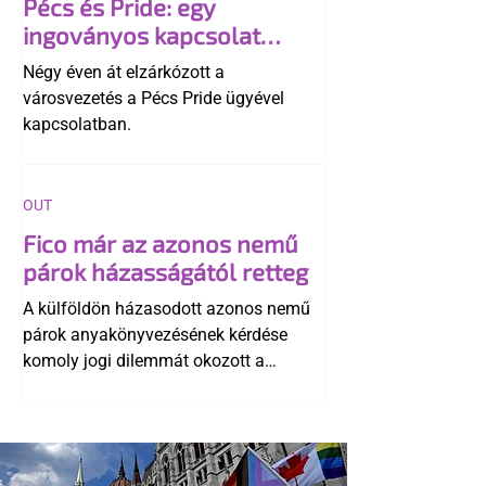
Pécs és Pride: egy
ingoványos kapcsolat
története
Négy éven át elzárkózott a
városvezetés a Pécs Pride ügyével
kapcsolatban.
OUT
Fico már az azonos nemű
párok házasságától retteg
A külföldön házasodott azonos nemű
párok anyakönyvezésének kérdése
komoly jogi dilemmát okozott a
szlovák belügynek, miközben Robert
Fico szerint az alkotmány
egyértelműen tiltja a házasságuk
elismerését. Közben az ellenzéken belül