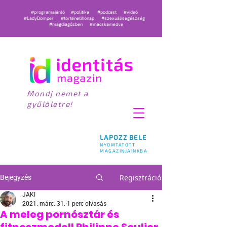
#programajánló
#politika
#podcast
#videó
#LadyDömper
#történetihónap
#szexuálisegészség
#magdiagőzben
#macskamedve
Mondj nemet a
gyűlöletre!
LAPOZZ BELE
NYOMTATOTT
MAGAZINJAINKBA
Regisztráció
Bejegyzés
JAKI
2021. márc. 31.
1 perc olvasás
A meleg pornósztár és