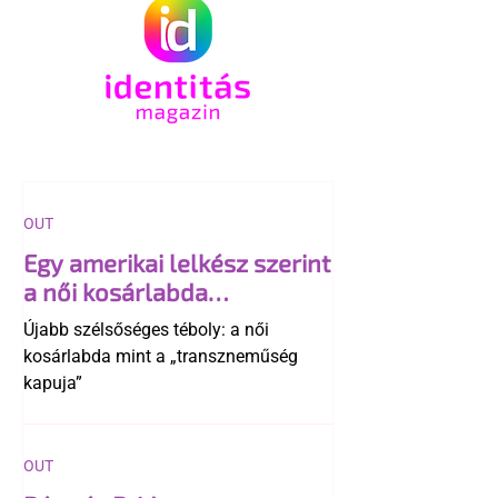
OUT
Egy amerikai lelkész szerint
a női kosárlabda
transzneműséghez vezet
Újabb szélsőséges téboly: a női
kosárlabda mint a „transzneműség
kapuja”
OUT