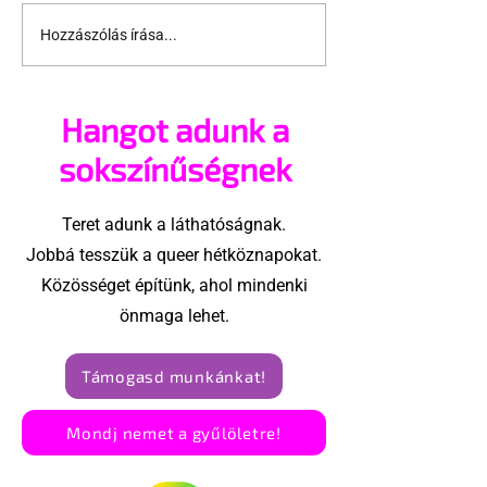
Hozzászólás írása...
Eamon Mulgrew
Ez a 25 éves 
aktképei
merevedési
versenyen is
Hangot adunk a
indulhatna
sokszínűségnek
Teret adunk a láthatóságnak.
Jobbá tesszük a queer hétköznapokat.
Közösséget építünk, ahol mindenki
önmaga lehet.
Támogasd munkánkat!
Mondj nemet a gyűlöletre!