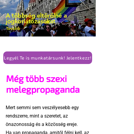
is vita robbant ki arról, hogy vissza
kellene-e vonni a kormány konzervatív
A többség eltörölné a
alkotmánymódosítását
jogkorlátozásokat
Tovább
Legyél Te is munkatársunk! Jelentkezz!
Még több szexi
melegpropaganda
Mert semmi sem veszélyesebb egy
rendszerre, mint a szeretet, az
önazonosság és a közösség ereje.
Ha van propaganda, amitől félni kell, az