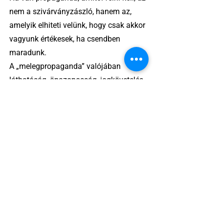
nem a szivárványzászló, hanem az,
amelyik elhiteti velünk, hogy csak akkor
vagyunk értékesek, ha csendben
maradunk.
A „melegpropaganda” valójában
láthatóság, önazonosság, jogkövetelés
– és ez bizony szexi.
2 perc olvasás
Egy amerikai lelkész szerint a női
kosárlabda transzneműséghez vezet