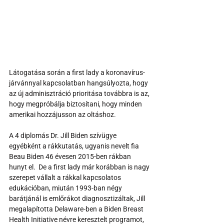
Látogatása során a first lady a koronavírus-
járvánnyal kapcsolatban hangsúlyozta, hogy 
az új adminisztráció prioritása továbbra is az, 
hogy megpróbálja biztosítani, hogy minden 
amerikai hozzájusson az oltáshoz.
A 4 diplomás Dr. Jill Biden szívügye 
egyébként a rákkutatás, ugyanis nevelt fia 
Beau Biden 46 évesen 2015-ben rákban 
hunyt el.  De a first lady már korábban is nagy 
szerepet vállalt a rákkal kapcsolatos 
edukációban, miután 1993-ban négy 
barátjánál is emlőrákot diagnosztizáltak, Jill 
megalapította Delaware-ben a Biden Breast 
Health Initiative névre keresztelt programot, 