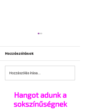
Hozzászólások
Hozzászólás írása...
Új nap virradt
Biden 100 nap
Amerikára és a
türelmet kér 
világra
melegektől
Hangot adunk a
sokszínűségnek