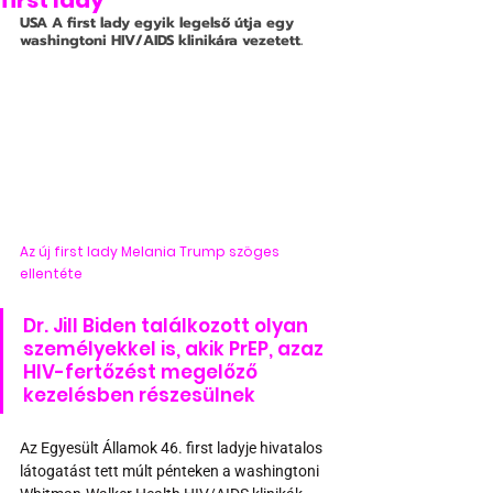
first lady
USA
 A first lady egyik legelső útja egy 
washingtoni HIV/AIDS klinikára vezetett.
Az új first lady Melania Trump szöges 
ellentéte
Dr. Jill Biden találkozott olyan 
személyekkel is, akik PrEP, azaz 
HIV-fertőzést megelőző 
kezelésben részesülnek
Az Egyesült Államok 46. first ladyje hivatalos 
látogatást tett múlt pénteken a washingtoni 