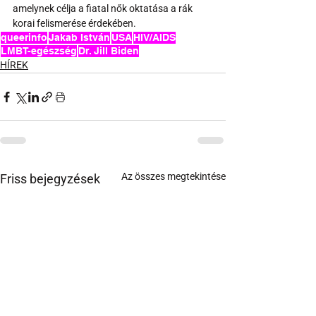
amelynek célja a fiatal nők oktatása a rák 
korai felismerése érdekében.
queerinfo
Jakab István
USA
HIV/AIDS
LMBT-egészség
Dr. Jill Biden
HÍREK
Az összes megtekintése
Friss bejegyzések