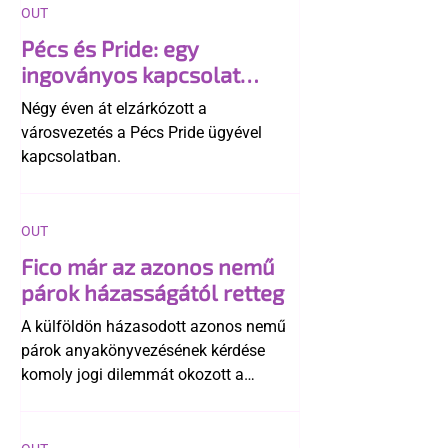
OUT
Pécs és Pride: egy
ingoványos kapcsolat
története
Négy éven át elzárkózott a
városvezetés a Pécs Pride ügyével
kapcsolatban.
OUT
Fico már az azonos nemű
párok házasságától retteg
A külföldön házasodott azonos nemű
párok anyakönyvezésének kérdése
komoly jogi dilemmát okozott a
szlovák belügynek, miközben Robert
Fico szerint az alkotmány
egyértelműen tiltja a házasságuk