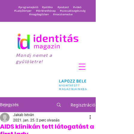
#programajánló
#politika
#podcast
#videó
#LadyDömper
#történetihónap
#szexuálisegészség
#magdiagőzben
#macskamedve
Mondj nemet a
gyűlöletre!
LAPOZZ BELE
NYOMTATOTT
MAGAZINJAINKBA
Regisztráció
Bejegyzés
Jakab István
2021. jan. 25.
2 perc olvasás
AIDS klinikán tett látogatást a