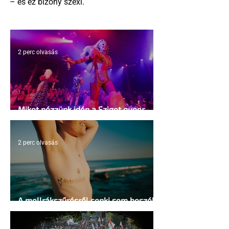
– és ez bizony szexi.
2 perc olvasás
Miket nézzünk idén a Sziget queer
sátrában?
2 perc olvasás
A mellrákszűrésről senki sem beszél a
mellkasi műtétek után - pedig kellene