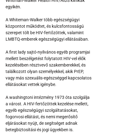
Whitman-Walker Health HIV/AIDS klinikák 
egyikén.
A Whiteman-Walker több egészségügyi 
központot működtet, és kulcsfontosságú 
szerepet tölt be HIV-fertőzöttek, valamint 
LMBTQ-emberek egészségügyi ellátásában.
A first lady sajtó-nyilvános egyéb programjai 
mellett beszélgetést folytatott HIV-vel élők 
kezelésében résztvevő szakemberekkel, és 
találkozott olyan személyekkel, akik PrEP, 
vagy más szexuális-egészséggel kapcsolatos 
ellátásokat vettek igénybe.
A washingtoni intézmény 1973 óta szolgálja 
a várost. A HIV-fertőzöttek kezelése mellett, 
egyéb egészségügyi szolgáltatásokat, 
fogorvosi ellátást, és nemi megerősítő 
eljárásokat nyújt, de segítséget adnak 
betegbiztosítási és jogi ügyekben is.