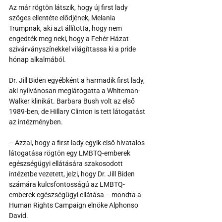
Az már rögtön látszik, hogy új first lady 
szöges ellentéte elődjének, Melania 
Trumpnak, aki azt állította, hogy nem 
engedték meg neki, hogy a Fehér Házat 
szivárványszínekkel világíttassa ki a pride 
hónap alkalmából.
Dr. Jill Biden egyébként a harmadik first lady, 
aki nyilvánosan meglátogatta a Whiteman-
Walker klinikát. Barbara Bush volt az első 
1989-ben, de Hillary Clinton is tett látogatást 
az intézményben.
– Azzal, hogy a first lady egyik első hivatalos 
látogatása rögtön egy LMBTQ-emberek 
egészségügyi ellátására szakosodott 
intézetbe vezetett, jelzi, hogy Dr. Jill Biden 
számára kulcsfontosságú az LMBTQ-
emberek egészségügyi ellátása – mondta a 
Human Rights Campaign elnöke Alphonso 
David.