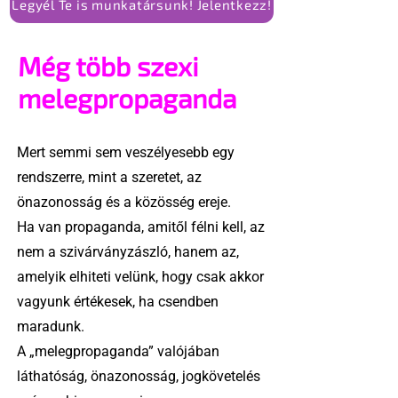
Legyél Te is munkatársunk! Jelentkezz!
Még több szexi
melegpropaganda
Mert semmi sem veszélyesebb egy
rendszerre, mint a szeretet, az
önazonosság és a közösség ereje.
Ha van propaganda, amitől félni kell, az
nem a szivárványzászló, hanem az,
amelyik elhiteti velünk, hogy csak akkor
vagyunk értékesek, ha csendben
maradunk.
A „melegpropaganda” valójában
láthatóság, önazonosság, jogkövetelés