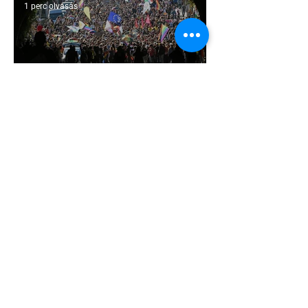
1 perc olvasás
Támogathatsz és ajánlhatsz: Te is
részt vehetsz a Pécs Pride
megvalósításában
1 perc olvasás
Egy HIV-megelőzésről szóló reklámon
akadt ki egy konzervatív csoport az
Egyesült Államokban
5 perc olvasás