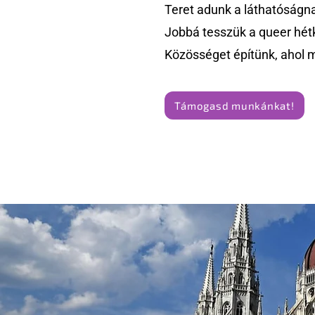
Teret adunk a láthatóságn
Jobbá tesszük a queer hét
Közösséget építünk, ahol 
Támogasd munkánkat!