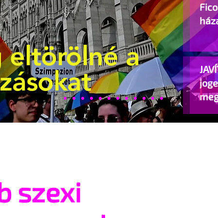
Fic
ház
 eltörölné a
JAVÍ
ozásokat
jog
meg
beje
b szexi