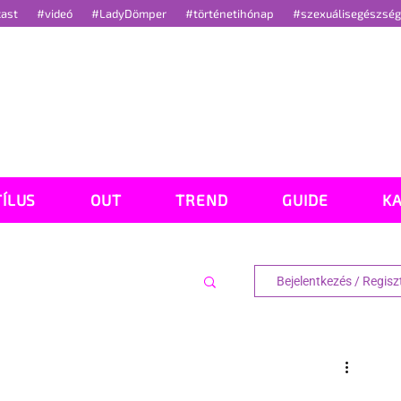
cast
#videó
#LadyDömper
#történetihónap
#szexuálisegészsé
TÍLUS
OUT
TREND
GUIDE
K
Bejelentkezés / Regisz