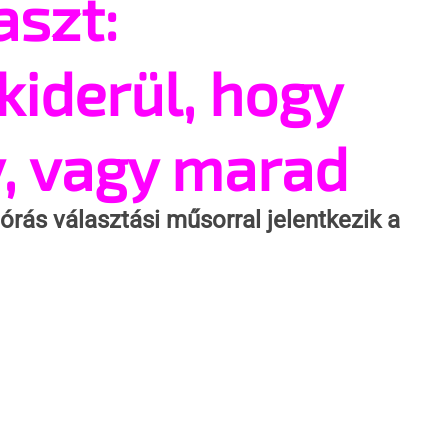
aszt:
iderül, hogy
, vagy marad
órás választási műsorral jelentkezik a 