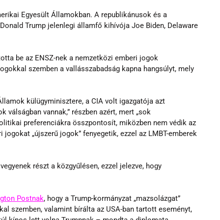
erikai Egyesült Államokban. A republikánusok és a 
onald Trump jelenlegi államfő kihívója Joe Biden, Delaware 
 
otta be az ENSZ-nek a nemzetközi emberi jogok 
ogokkal szemben a vallásszabadság kapna hangsúlyt, mely 
amok külügyminisztere, a CIA volt igazgatója azt 
k válságban vannak,” részben azért, mert „sok 
politikai preferenciákra összpontosít, miközben nem védik az 
ri jogokat „újszerű jogok” fenyegetik, ezzel az LMBT-emberek 
 vegyenek részt a közgyűlésen, ezzel jelezve, hogy 
gton Postnak
, hogy a Trump-kormányzat „mazsolázgat” 
al szemben, valamint bírálta az USA-ban tartott eseményt, 