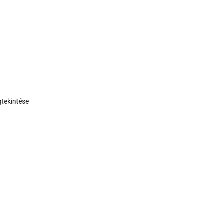
tekintése