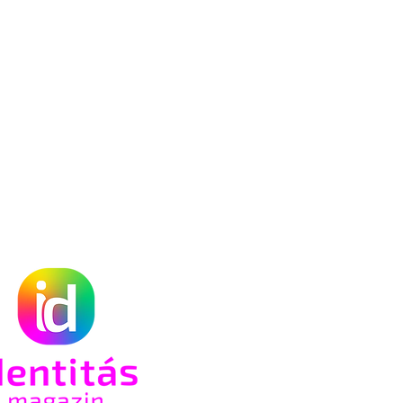
n az
só