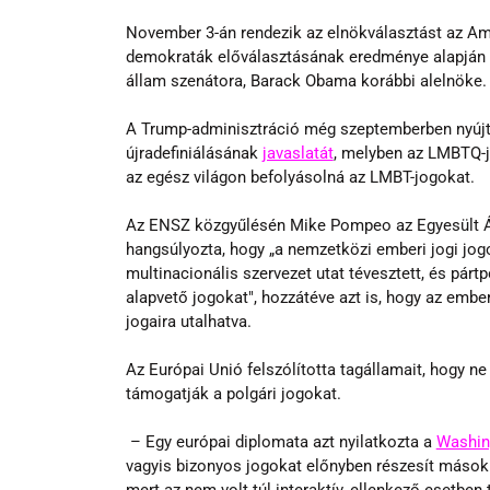
November 3-án rendezik az elnökválasztást az Am
demokraták előválasztásának eredménye alapján D
állam szenátora, Barack Obama korábbi alelnöke.
A Trump-adminisztráció még szeptemberben nyújt
újradefiniálásának 
javaslatát
, melyben az LMBTQ-j
az egész világon befolyásolná az LMBT-jogokat.
Az ENSZ közgyűlésén Mike Pompeo az Egyesült Áll
hangsúlyozta, hogy „a nemzetközi emberi jogi jogo
multinacionális szervezet utat tévesztett, és párt
alapvető jogokat", hozzátéve azt is, hogy az embe
jogaira utalhatva.
Az Európai Unió felszólította tagállamait, hogy ne
támogatják a polgári jogokat.
 – Egy európai diplomata azt nyilatkozta a 
Washin
vagyis bizonyos jogokat előnyben részesít másokk