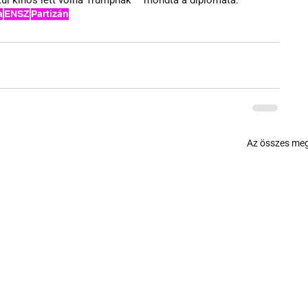
n túl kínos lett volna Trumpnak – mondta a diplomata.
a
ENSZ
Partizán
Az összes meg