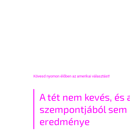
Kövesd nyomon élőben az amerikai választást!
A tét nem kevés, és
szempontjából sem 
eredménye