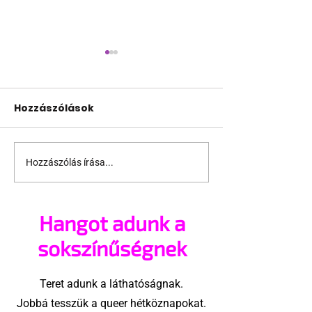
Hozzászólások
Hozzászólás írása...
Terrortámadás
A Sziget is bes
árnyékában tartják
pécsi Freedo
az idei WorldPride-ot
Partyba
Hangot adunk a
Amszterdamban
sokszínűségnek
Teret adunk a láthatóságnak.
Jobbá tesszük a queer hétköznapokat.