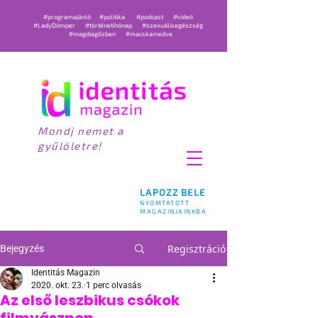
#programajánló
#politika
#podcast
#videó
#LadyDömper
#történetihónap
#szexuálisegészség
#magdiagőzben
#macskamedve
Mondj nemet a
gyűlöletre!
LAPOZZ BELE
NYOMTATOTT
MAGAZINJAINKBA
Regisztráció
Bejegyzés
Identitás Magazin
2020. okt. 23.
1 perc olvasás
Az első leszbikus csókok