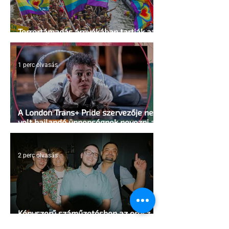
Terrortámadás árnyékában tartják az
idei WorldPride-ot Amszterdamban
1 perc olvasás
A London Trans+ Pride szervezője nem
volt hajlandó ünnepségnek nevezni az
eseményt- a BBC ezért törölte vele az
interjút
2 perc olvasás
Kényszerű száműzetésben az orosz
LMBTQ+ sajtó utolsó nagy hangja