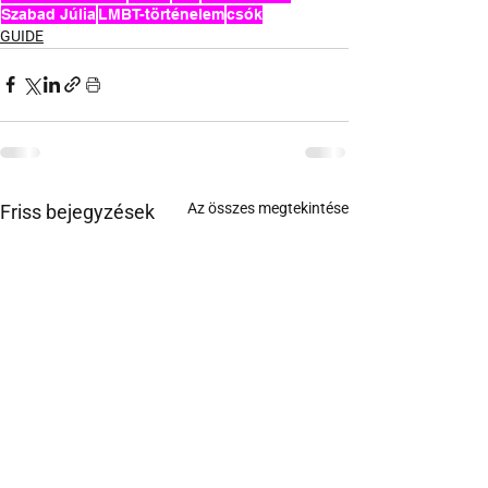
Szabad Júlia
LMBT-történelem
csók
GUIDE
Az összes megtekintése
Friss bejegyzések