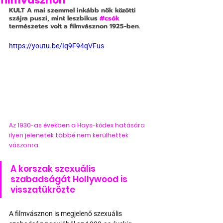
filmvásznon
KULT
 A mai szemmel inkább nők közötti 
szájra puszi, mint leszbikus 
#csók
természetes volt a filmvásznon 1925-ben.
https://youtu.be/Iq9F94qVFus
Az 1930-as években a Hays-kódex hatására 
ilyen jelenetek többé nem kerülhettek 
vászonra.
A korszak szexuális 
szabadságát Hollywood is 
visszatükrözte
A filmvásznon is megjelenő szexuális 