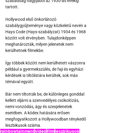
szabadság nagyjából az 1930-as évekig 
tartott.
Hollywood első önkorlátozó 
szabálygyűjteménye vagy közkeletű nevén a 
Hays Code (Hays-szabályzat) 1934 és 1968 
között volt érvényben. Tulajdonképpen 
meghatározták, milyen jelenetek nem 
kerülhetnek filmekbe.
Így többek között nem kerülhetett vászonra 
például a gyermekszülés, de faji és egyházi 
kérdések is tiltólistára kerültek, sok más 
témával együtt.
Bár nem tiltották be, de különleges gonddal 
kellett eljárni a szenvedélyes csókolózás, 
nemi vonzódás, ágy és szexjelenetek 
esetében. A kódex hatására erősen 
megfogyatkozott a Hollywoodban ténykedő 
leszbikusok száma.
rainbowtainment
videó
film
leszbikusok