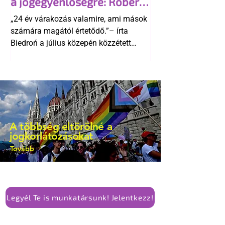
a jogegyenlőségre: Robert
kellene-e vonni a kormány konzervatív
Biedroń megindító üzenete
alkotmánymódosítását
„24 év várakozás valamire, ami mások
a lengyel bejegyzett
számára magától értetődő.”– írta
élettársi kapcsolatokért
Biedroń a július közepén közzétett
bejegyzésben.
A többség eltörölné a
jogkorlátozásokat
Tovább
Legyél Te is munkatársunk! Jelentkezz!