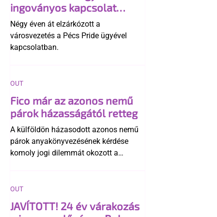
ingoványos kapcsolat
története
Négy éven át elzárkózott a
városvezetés a Pécs Pride ügyével
kapcsolatban.
OUT
Fico már az azonos nemű
párok házasságától retteg
A külföldön házasodott azonos nemű
párok anyakönyvezésének kérdése
komoly jogi dilemmát okozott a
szlovák belügynek, miközben Robert
Fico szerint az alkotmány
egyértelműen tiltja a házasságuk
OUT
elismerését. Közben az ellenzéken belül
JAVÍTOTT! 24 év várakozás
is vita robbant ki arról, hogy vissza