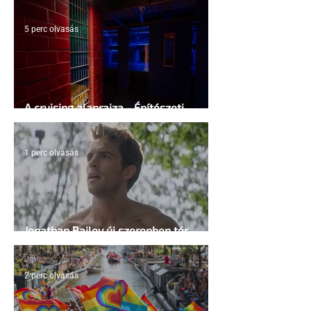
5 perc olvasás
A cruising alaprajza - Építészeti
irányelvek a vágy maximalizálására
1 perc olvasás
Jonathan Bailey új szerepben tér
vissza
2 perc olvasás