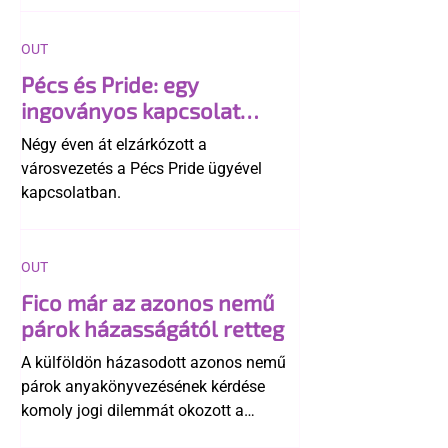
OUT
Pécs és Pride: egy
ingoványos kapcsolat
története
Négy éven át elzárkózott a
városvezetés a Pécs Pride ügyével
kapcsolatban.
OUT
Fico már az azonos nemű
párok házasságától retteg
A külföldön házasodott azonos nemű
párok anyakönyvezésének kérdése
komoly jogi dilemmát okozott a
szlovák belügynek, miközben Robert