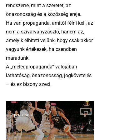
rendszerre, mint a szeretet, az
önazonosság és a közösség ereje.
Ha van propaganda, amitől félni kell, az
nem a szivárványzászló, hanem az,
amelyik elhiteti velünk, hogy csak akkor
vagyunk értékesek, ha csendben
maradunk.
A „melegpropaganda” valójában
láthatóság, önazonosság, jogkövetelés
– és ez bizony szexi.
2 perc olvasás