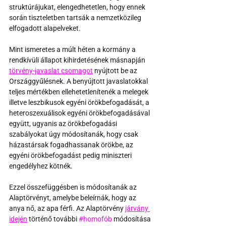
struktúrájukat, elengedhetetlen, hogy ennek 
során tiszteletben tartsák a nemzetközileg 
elfogadott alapelveket.
Mint ismeretes a múlt héten a kormány a 
rendkívüli állapot kihirdetésének másnapján 
törvény-javaslat csomagot
 nyújtott be az 
Országgyűlésnek. A benyújtott javaslatokkal 
teljes mértékben ellehetetlenítenék a melegek 
illetve leszbikusok egyéni örökbefogadását, a 
heteroszexuálisok egyéni örökbefogadásával 
együtt, ugyanis az örökbefogadási 
szabályokat úgy módosítanák, hogy csak 
házastársak fogadhassanak örökbe, az 
egyéni örökbefogadást pedig miniszteri 
engedélyhez kötnék.
Ezzel összefüggésben is módosítanák az 
Alaptörvényt, amelybe beleírnák, hogy az 
anya nő, az apa férfi. Az Alaptörvény 
járvány 
idején
 történő további 
#homofób
 módosítása 