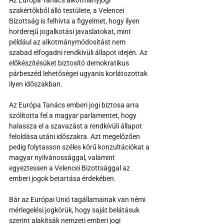
Az Európa Tanács alkotmányjogi 
szakértőkből álló testülete, a Velencei 
Bizottság is felhívta a figyelmet, hogy ilyen 
horderejű jogalkotási javaslatokat, mint 
például az alkotmánymódosítást nem 
szabad elfogadni rendkívüli állapot idején. Az 
előkészítésüket biztosító demokratikus 
párbeszéd lehetőségei ugyanis korlátozottak 
ilyen időszakban.
Az Európa Tanács emberi jogi biztosa arra 
szólította fel a magyar parlamentet, hogy 
halassza el a szavazást a rendkívüli állapot 
feloldása utáni időszakra. Azt megelőzően 
pedig folytasson széles körű konzultációkat a 
magyar nyilvánossággal, valamint 
egyeztessen a Velencei Bizottsággal az 
emberi jogok betartása érdekében.
Bár az Európai Unió tagállamainak van némi 
mérlegelési jogkörük, hogy saját belátásuk 
szerint alakítsák nemzeti emberi jogi 