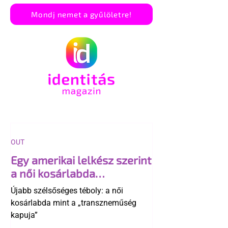
Mondj nemet a gyűlöletre!
OUT
Egy amerikai lelkész szerint
a női kosárlabda
transzneműséghez vezet
Újabb szélsőséges téboly: a női
kosárlabda mint a „transzneműség
kapuja”