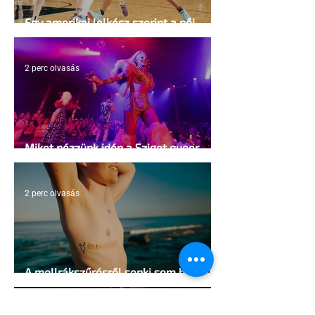
Egy amerikai lelkész szerint a női
kosárlabda transzneműséghez vezet
2 perc olvasás
Miket nézzünk idén a Sziget queer
sátrában?
2 perc olvasás
A mellrákszűrésről senki sem beszél a
mellkasi műtétek után - pedig kellene