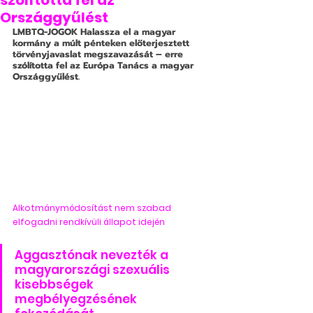
szólította fel az
Országgyűlést
LMBTQ-JOGOK
 Halassza el a magyar 
kormány a múlt pénteken előterjesztett 
törvényjavaslat megszavazását – erre 
szólította fel az Európa Tanács a magyar 
Országgyűlést.
Alkotmánymódosítást nem szabad 
elfogadni rendkívüli állapot idején
Aggasztónak nevezték a 
magyarországi szexuális 
kisebbségek 
megbélyegzésének 