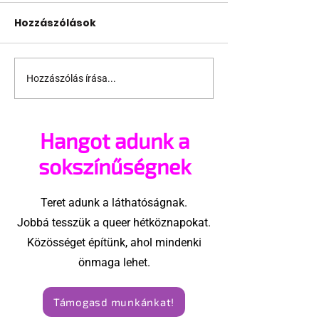
Hozzászólások
Hozzászólás írása...
Nem orosz találmány
Gyermeket n
a meleg
örökbe fogadn
propagandatörvény
Hangot adunk a
sokszínűségnek
Teret adunk a láthatóságnak.
Jobbá tesszük a queer hétköznapokat.
Közösséget építünk, ahol mindenki
önmaga lehet.
Támogasd munkánkat!