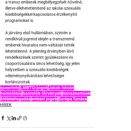
a transz emberek megbélyegzését növelné, 
illetve ellehetetlenítené az iskolai szexuális 
kisebbségekkel kapcsolatos érzékenyítő 
programokat is.
A járvány első hullámában, szintén a 
rendkívüli jogrend idején a transznemű 
emberek hivatalos nem-váltását tették 
lehetetlenné. A jelenleg érvényben lévő 
rendelkezések szerint gyülekezésre és 
csoportosulásra sincs lehetőség, így jelen 
helyzetben a szexuális kisebbségek 
véleménynyilvánítási lehetőségei 
korlátozottak.
queerinfo
LMBTQ-jogok
Jakab István
homofóbia
homofób törvények
transzneműek
örökbefogadás
emberi jogok
Európa Tanács
HÍREK