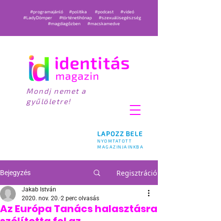
#programajánló
#politika
#podcast
#videó
#LadyDömper
#történetihónap
#szexuálisegészség
#magdiagőzben
#macskamedve
Mondj nemet a
gyűlöletre!
LAPOZZ BELE
NYOMTATOTT
MAGAZINJAINKBA
Regisztráció
Bejegyzés
Jakab István
2020. nov. 20.
2 perc olvasás
Az Európa Tanács halasztásra