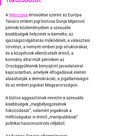
fokozódását
A 
Népszava
 értesülése szerint az Európa 
Tanács emberi jogi biztosa Dunja Mijatovic 
pénteki közleményében a szexuális 
kisebbségek helyzetét is kiemelte, az 
igazságszolgáltatás működését, a választási 
törvényt, a nemzeti emberi jogi struktúrákat, 
és a közpénzek ellenőrzését érintő, a 
kormány által múlt pénteken az 
Országgyűlésnek benyújtott javaslataival 
kapcsolatban, amelyek elfogadásuk esetén 
alááshatják a demokráciát, a jogállamiságot 
és az emberi jogokat Magyarországon. 
A biztos aggasztónak nevezte a szexuális 
kisebbségek „megbélyegzésének 
fokozódását”, valamint jogaiknak a 
méltóságukat is érintő „manipulálását” 
politikai haszonszerzés céljából.