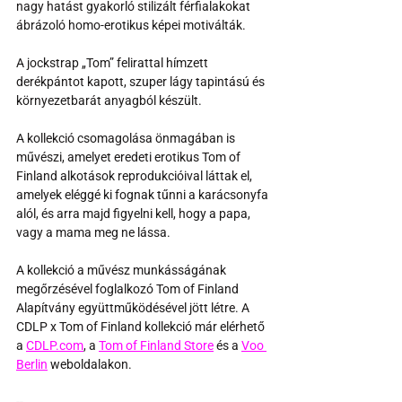
nagy hatást gyakorló stilizált férfialakokat 
ábrázoló homo-erotikus képei motiválták.
A jockstrap „Tom” felirattal hímzett 
derékpántot kapott, szuper lágy tapintású és 
környezetbarát anyagból készült.
A kollekció csomagolása önmagában is 
művészi, amelyet eredeti erotikus Tom of 
Finland alkotások reprodukcióival láttak el, 
amelyek eléggé ki fognak tűnni a karácsonyfa 
alól, és arra majd figyelni kell, hogy a papa, 
vagy a mama meg ne lássa.
A kollekció a művész munkásságának 
megőrzésével foglalkozó Tom of Finland 
Alapítvány együttműködésével jött létre. A 
CDLP x Tom of Finland kollekció már elérhető 
a 
CDLP.com
, a 
Tom of Finland Store
 és a 
Voo 
Berlin
 weboldalakon.