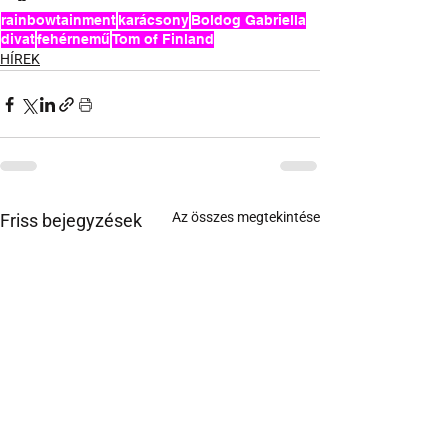
--
rainbowtainment
karácsony
Boldog Gabriella
divat
fehérnemű
Tom of Finland
HÍREK
Az összes megtekintése
Friss bejegyzések