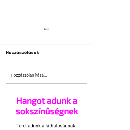
Hozzászólások
Hozzászólás írása...
Karácsonyi meglepi:
12 titkos rajz
leszbikus szerelmi
szerelemről é
vígjáték a láthatáron
szexről
Hangot adunk a
sokszínűségnek
Teret adunk a láthatóságnak.