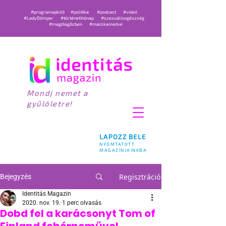
#programajánló
#politika
#podcast
#videó
#LadyDömper
#történetihónap
#szexuálisegészség
#magdiagőzben
#macskamedve
Mondj nemet a
gyűlöletre!
LAPOZZ BELE
NYOMTATOTT
MAGAZINJAINKBA
Regisztráció
Bejegyzés
Identitás Magazin
2020. nov. 19.
1 perc olvasás
Dobd fel a karácsonyt Tom of