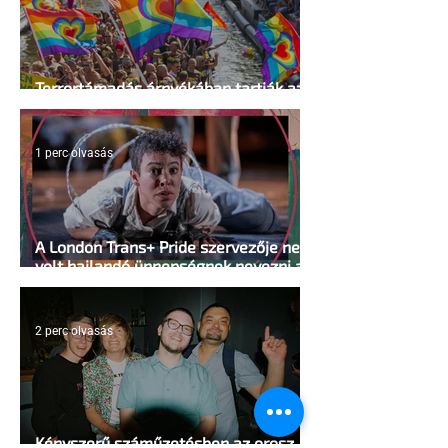
Terrortámadás árnyékában tartják az
idei WorldPride-ot Amszterdamban
1 perc olvasás
A London Trans+ Pride szervezője nem
volt hajlandó ünnepségnek nevezni az
eseményt- a BBC ezért törölte vele az
interjút
2 perc olvasás
Kényszerű száműzetésben az orosz