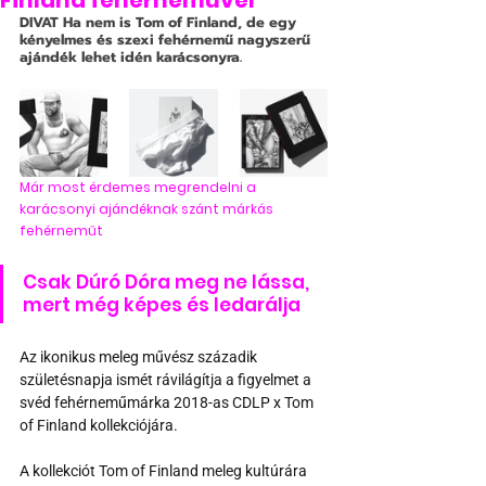
Finland fehérneművel
DIVAT
 Ha nem is Tom of Finland, de egy 
kényelmes és szexi fehérnemű nagyszerű 
ajándék lehet idén karácsonyra.
Már most érdemes megrendelni a 
karácsonyi ajándéknak szánt márkás 
fehérneműt
Csak Dúró Dóra meg ne lássa, 
mert még képes és ledarálja
Az ikonikus meleg művész századik 
születésnapja ismét rávilágítja a figyelmet a 
svéd fehérneműmárka 2018-as CDLP x Tom 
of Finland kollekciójára.
A kollekciót Tom of Finland meleg kultúrára 