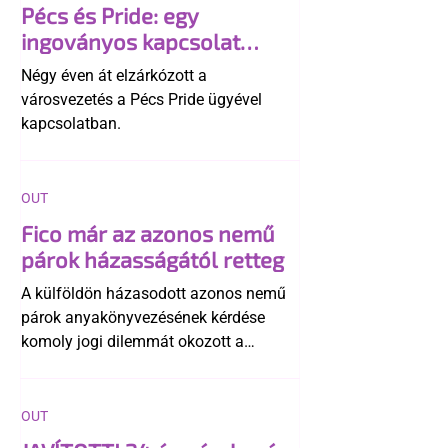
Pécs és Pride: egy
ingoványos kapcsolat
története
Négy éven át elzárkózott a
városvezetés a Pécs Pride ügyével
kapcsolatban.
OUT
Fico már az azonos nemű
párok házasságától retteg
A külföldön házasodott azonos nemű
párok anyakönyvezésének kérdése
komoly jogi dilemmát okozott a
szlovák belügynek, miközben Robert
Fico szerint az alkotmány
egyértelműen tiltja a házasságuk
OUT
elismerését. Közben az ellenzéken belül