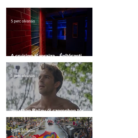
5 perc olvasás
A cruising alaprajza - Építészeti
irányelvek a vágy maximalizálására
1 perc olvasás
Jonathan Bailey új szerepben tér
vissza
2 perc olvasás