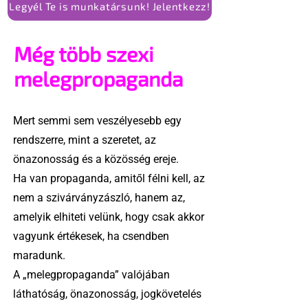
Legyél Te is munkatársunk! Jelentkezz!
Még több szexi
melegpropaganda
Mert semmi sem veszélyesebb egy
rendszerre, mint a szeretet, az
önazonosság és a közösség ereje.
Ha van propaganda, amitől félni kell, az
nem a szivárványzászló, hanem az,
amelyik elhiteti velünk, hogy csak akkor
vagyunk értékesek, ha csendben
maradunk.
A „melegpropaganda” valójában
láthatóság, önazonosság, jogkövetelés