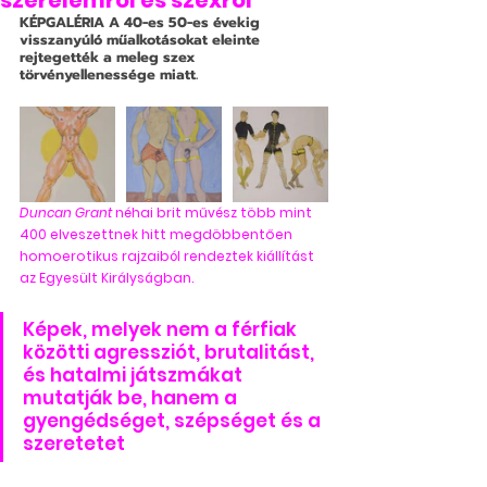
szerelemről és szexről
KÉPGALÉRIA 
A 40-es 50-es évekig 
visszanyúló műalkotásokat eleinte 
rejtegették a meleg szex 
törvényellenessége miatt.
Duncan Grant
 néhai brit művész több mint 
400 elveszettnek hitt megdöbbentően 
homoerotikus rajzaiból rendeztek kiállítást 
az Egyesült Királyságban.
Képek, melyek nem a férfiak 
közötti agressziót, brutalitást, 
és hatalmi játszmákat 
mutatják be, hanem a 
gyengédséget, szépséget és a 
szeretetet