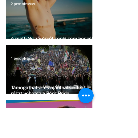
2 perc olvasás
A mellrákszűrésről senki sem beszél a
mellkasi műtétek után - pedig kellene
1 perc olvasás
Támogathatsz és ajánlhatsz: Te is
részt vehetsz a Pécs Pride
megvalósításában
1 perc olvasás