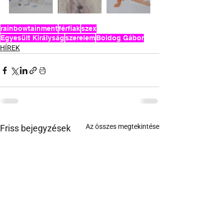
rainbowtainment
férfiak
szex
Egyesült Királyság
szerelem
Boldog Gábor
HÍREK
Az összes megtekintése
Friss bejegyzések