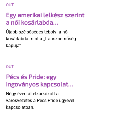
OUT
Egy amerikai lelkész szerint
a női kosárlabda
transzneműséghez vezet
Újabb szélsőséges téboly: a női
kosárlabda mint a „transzneműség
kapuja”
OUT
Pécs és Pride: egy
ingoványos kapcsolat
története
Négy éven át elzárkózott a
városvezetés a Pécs Pride ügyével
kapcsolatban.