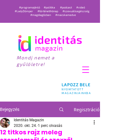
#programajánló
#politika
#podcast
#videó
#LadyDömper
#történetihónap
#szexuálisegészség
#magdiagőzben
#macskamedve
Mondj nemet a
gyűlöletre!
LAPOZZ BELE
NYOMTATOTT
MAGAZINJAINKBA
Regisztráció
Bejegyzés
Identitás Magazin
2020. okt. 24.
1 perc olvasás
12 titkos rajz meleg