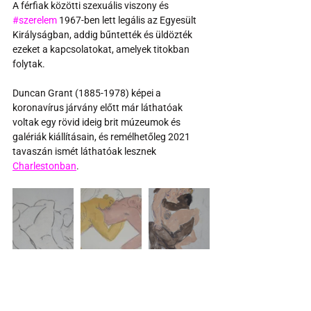
A férfiak közötti szexuális viszony és 
#szerelem
 1967-ben lett legális az Egyesült 
Királyságban, addig bűntették és üldözték 
ezeket a kapcsolatokat, amelyek titokban 
folytak.
Duncan Grant (1885-1978) képei a 
koronavírus járvány előtt már láthatóak 
voltak egy rövid ideig brit múzeumok és 
galériák kiállításain, és remélhetőleg 2021 
tavaszán ismét láthatóak lesznek 
Charlestonban
.