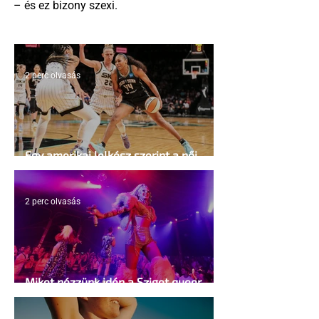
– és ez bizony szexi.
2 perc olvasás
Egy amerikai lelkész szerint a női
kosárlabda transzneműséghez vezet
2 perc olvasás
Miket nézzünk idén a Sziget queer
sátrában?