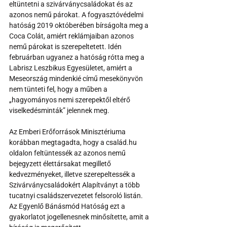
eltüntetni a szivárványcsaládokat és az 
azonos nemű párokat. A fogyasztóvédelmi 
hatóság 2019 októberében bírságolta meg a 
Coca Colát, amiért reklámjaiban azonos 
nemű párokat is szerepeltetett. Idén 
februárban ugyanez a hatóság rótta meg a 
Labrisz Leszbikus Egyesületet, amiért a 
Meseország mindenkié című mesekönyvön 
nem tünteti fel, hogy a műben a 
„hagyományos nemi szerepektől eltérő 
viselkedésminták” jelennek meg. 
Az Emberi Erőforrások Minisztériuma 
korábban megtagadta, hogy a család.hu 
oldalon feltüntessék az azonos nemű 
bejegyzett élettársakat megillető 
kedvezményeket, illetve szerepeltessék a 
Szivárványcsaládokért Alapítványt a több 
tucatnyi családszervezetet felsoroló listán. 
Az Egyenlő Bánásmód Hatóság ezt a 
gyakorlatot jogellenesnek minősítette, amit a 