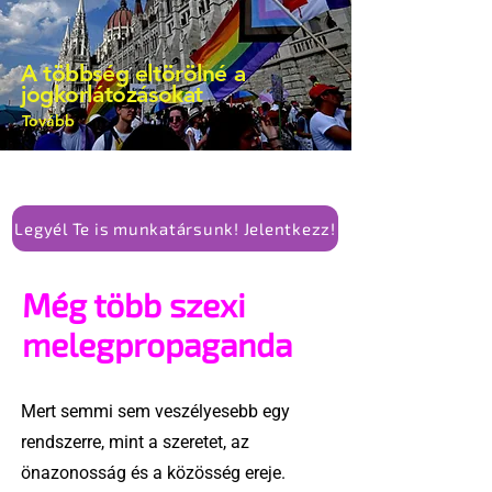
is vita robbant ki arról, hogy vissza
kellene-e vonni a kormány konzervatív
A többség eltörölné a
alkotmánymódosítását
jogkorlátozásokat
Tovább
Legyél Te is munkatársunk! Jelentkezz!
Még több szexi
melegpropaganda
Mert semmi sem veszélyesebb egy
rendszerre, mint a szeretet, az
önazonosság és a közösség ereje.