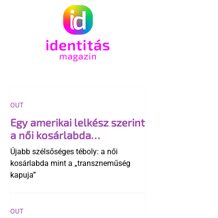
OUT
Egy amerikai lelkész szerint
a női kosárlabda
transzneműséghez vezet
Újabb szélsőséges téboly: a női
kosárlabda mint a „transzneműség
kapuja”
OUT