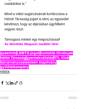
családokat is.”
Mivel a videó sugárzásának korlátozása a 
Háttér Társaság jogait is sérti, az egyesület 
kérelmezi, hogy az eljárásban ügyfélként 
vegyen részt.
Támogass minket egy megosztással!
Az Identitás Magazin további hírei
queerinfo
LMBTQ-jogok
homofób törvények
Háttér Társaság
gyermekvállalás
RTL Klub
Szivárványcsaládokért Alapítvány
gyűlöletkampány
HÍREK