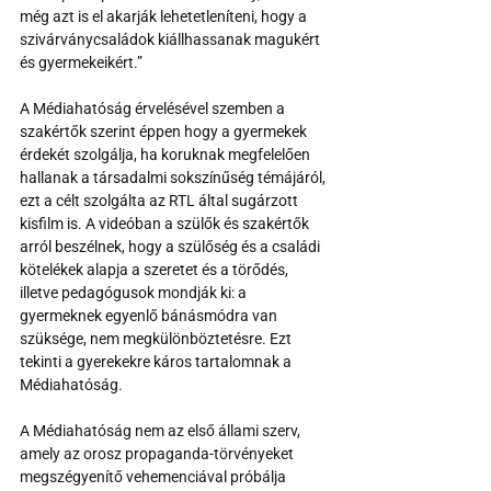
még azt is el akarják lehetetleníteni, hogy a 
szivárványcsaládok kiállhassanak magukért 
és gyermekeikért.”
A Médiahatóság érvelésével szemben a 
szakértők szerint éppen hogy a gyermekek 
érdekét szolgálja, ha koruknak megfelelően 
hallanak a társadalmi sokszínűség témájáról, 
ezt a célt szolgálta az RTL által sugárzott 
kisfilm is. A videóban a szülők és szakértők 
arról beszélnek, hogy a szülőség és a családi 
kötelékek alapja a szeretet és a törődés, 
illetve pedagógusok mondják ki: a 
gyermeknek egyenlő bánásmódra van 
szüksége, nem megkülönböztetésre. Ezt 
tekinti a gyerekekre káros tartalomnak a 
Médiahatóság.
A Médiahatóság nem az első állami szerv, 
amely az orosz propaganda-törvényeket 
megszégyenítő vehemenciával próbálja 