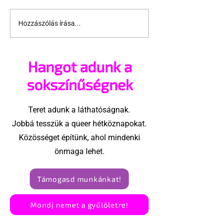
Hozzászólás írása...
Újabb német
Minden eddigi
városban jár
több amerikai
szivárványvillamos
magát
Hangot adunk a
biszexuálisna
sokszínűségnek
Teret adunk a láthatóságnak.
Jobbá tesszük a queer hétköznapokat.
Közösséget építünk, ahol mindenki
önmaga lehet.
Támogasd munkánkat!
Mondj nemet a gyűlöletre!