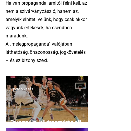
Ha van propaganda, amitől félni kell, az
nem a szivárványzászló, hanem az,
amelyik elhiteti velünk, hogy csak akkor
vagyunk értékesek, ha csendben
maradunk.
A „melegpropaganda” valójában
láthatóság, önazonosság, jogkövetelés
– és ez bizony szexi.
2 perc olvasás
Egy amerikai lelkész szerint a női
kosárlabda transzneműséghez vezet