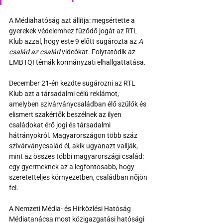
A Médiahatóság azt állítja: megsértette a 
gyerekek védelemhez fűződő jogát az RTL 
Klub azzal, hogy este 9 előtt sugározta az 
A 
család az család 
videókat. Folytatódik az 
LMBTQI témák kormányzati elhallgattatása. 
December 21-én kezdte sugározni az RTL 
Klub azt a társadalmi célú reklámot, 
amelyben szivárványcsaládban élő szülők és 
elismert szakértők beszélnek az ilyen 
családokat érő jogi és társadalmi 
hátrányokról. Magyarországon több száz 
szivárványcsalád él, akik ugyanazt vallják, 
mint az összes többi magyarországi család: 
egy gyermeknek az a legfontosabb, hogy 
szeretetteljes környezetben, családban nőjön 
fel. 
A Nemzeti Média- és Hírközlési Hatóság 
Médiatanácsa most közigazgatási hatósági 