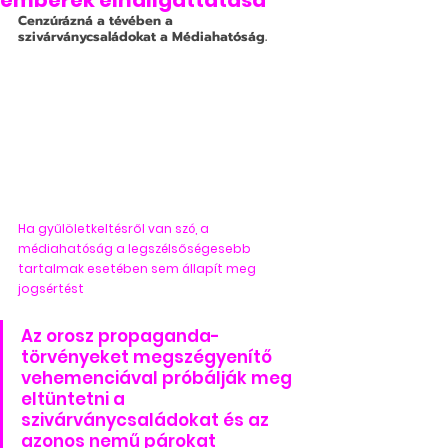
emberek elhallgattatása
Cenzúrázná a tévében a 
szivárványcsaládokat a Médiahatóság.
Ha gyűlöletkeltésről van szó, a 
médiahatóság a legszélsőségesebb 
tartalmak esetében sem állapít meg 
jogsértést
Az orosz propaganda-
törvényeket megszégyenítő 
vehemenciával próbálják meg 
eltüntetni a 
szivárványcsaládokat és az 
azonos nemű párokat