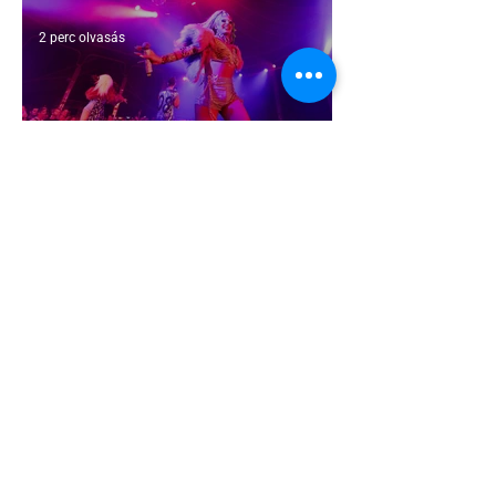
2 perc olvasás
Miket nézzünk idén a Sziget queer
sátrában?
2 perc olvasás
A mellrákszűrésről senki sem beszél a
mellkasi műtétek után - pedig kellene
1 perc olvasás