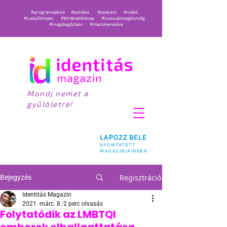
#programajánló
#politika
#podcast
#videó
#LadyDömper
#történetihónap
#szexuálisegészség
#magdiagőzben
#macskamedve
Mondj nemet a
gyűlöletre!
LAPOZZ BELE
NYOMTATOTT
MAGAZINJAINKBA
Regisztráció
Bejegyzés
Identitás Magazin
2021. márc. 8.
2 perc olvasás
Folytatódik az LMBTQI