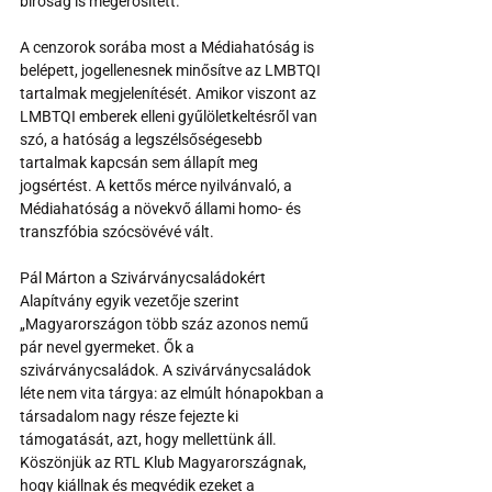
bíróság is megerősített.
A cenzorok sorába most a Médiahatóság is 
belépett, jogellenesnek minősítve az LMBTQI 
tartalmak megjelenítését. Amikor viszont az 
LMBTQI emberek elleni gyűlöletkeltésről van 
szó, a hatóság a legszélsőségesebb 
tartalmak kapcsán sem állapít meg 
jogsértést. A kettős mérce nyilvánvaló, a 
Médiahatóság a növekvő állami homo- és 
transzfóbia szócsövévé vált. 
Pál Márton a Szivárványcsaládokért 
Alapítvány egyik vezetője szerint 
„Magyarországon több száz azonos nemű 
pár nevel gyermeket. Ők a 
szivárványcsaládok. A szivárványcsaládok 
léte nem vita tárgya: az elmúlt hónapokban a 
társadalom nagy része fejezte ki 
támogatását, azt, hogy mellettünk áll. 
Köszönjük az RTL Klub Magyarországnak, 
hogy kiállnak és megvédik ezeket a 