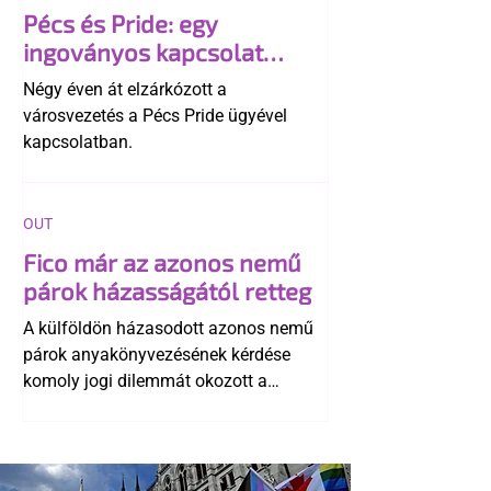
Pécs és Pride: egy
ingoványos kapcsolat
története
Négy éven át elzárkózott a
városvezetés a Pécs Pride ügyével
kapcsolatban.
OUT
Fico már az azonos nemű
párok házasságától retteg
A külföldön házasodott azonos nemű
párok anyakönyvezésének kérdése
komoly jogi dilemmát okozott a
szlovák belügynek, miközben Robert
Fico szerint az alkotmány
egyértelműen tiltja a házasságuk
elismerését. Közben az ellenzéken belül