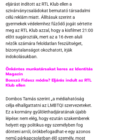
eljárást indított az RTL Klub ellen a 
szivárványcsaládokat bemutató társadalmi 
célú reklám miatt. Állításuk szerint a 
gyermekek védelemhez fűződő jogát sértette 
meg az RTL Klub azzal, hogy a kisfilmet 21:00 
előtt sugározták, mert az a 16 éven aluli 
nézők számára feloldatlan feszültséget, 
bizonytalanságot okozhatott, írják 
indokolásukban. 
Önkéntes munkatársakat keres az Identitás 
Magazin
Bosszú Fidesz módra? Eljárás indult az RTL 
Klub ellen
Dombos Tamás szerint „a médiahatóság 
célja elhallgattatni az LMBTQI szervezeteket. 
Ez a kormány gyűlölethadjáratának újabb 
lépése: nem elég, hogy ezután szakemberek 
helyett egy politikus egy személyben fog 
dönteni arról, örökbefogadhat-e egy azonos 
nemű párkapcsolatban élő személy, most 