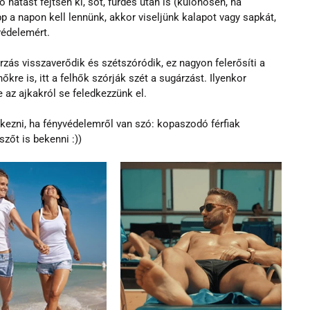
ő hatást fejtsen ki, sőt, fürdés után is (különösen, ha 
 a napon kell lennünk, akkor viseljünk kalapot vagy sapkát, 
védelemért.
ás visszaverődik és szétszóródik, ez nagyon felerősíti a 
kre is, itt a felhők szórják szét a sugárzást. Ilyenkor 
 az ajkakról se feledkezzünk el.
edkezni, ha fényvédelemről van szó: kopaszodó férfiak 
szőt is bekenni :))