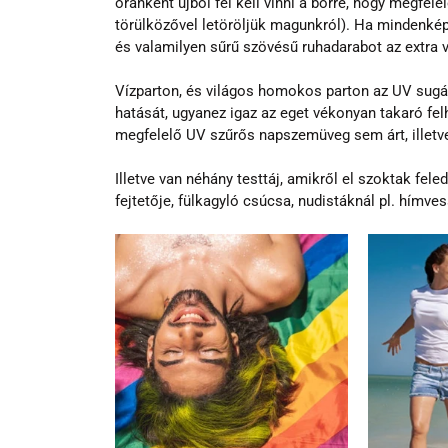
óránként újból fel kell vinni a bőrre, hogy megfelel
törülközővel letöröljük magunkról). Ha mindenképp
és valamilyen sűrű szövésű ruhadarabot az extra 
Vízparton, és világos homokos parton az UV sugárz
hatását, ugyanez igaz az eget vékonyan takaró felhő
megfelelő UV szűrős napszemüveg sem árt, illetve
Illetve van néhány testtáj, amikről el szoktak fel
fejtetője, fülkagyló csúcsa, nudistáknál pl. hímves