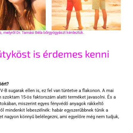
, melyről Dr. Tamási Béla bőrgyógyászt kérdeztük.
ütyköst is érdemes kenni 
iért?
-B sugarak ellen is, ez fel van tüntetve a flakonon. A mai 
szoktam 15-ös faktorszám alatti terméket javasolni. És a 
okában, miszerint egyes fényvédő anyagok rákkeltő 
ől mindenkit lebeszélnék: habár egyszerűbbnek tűnik a 
et nagyon könnyű belélegezni, ami egyelőre még nem tudjuk, 