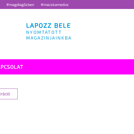
g
#magdiagőzben
#macskamedve
LAPOZZ BELE
NYOMTATOTT
MAGAZINJAINKBA
APCSOLAT
tráció