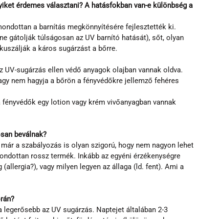
lyiket érdemes választani? A hatásfokban van-e különbség a 
imondottan a barnítás megkönnyítésére fejlesztették ki. 
 gátolják túlságosan az UV barnító hatását), sőt, olyan 
uszálják a káros sugárzást a bőrre.
z UV-sugárzás ellen védő anyagok olajban vannak oldva. 
 vagy nem hagyja a bőrön a fényvédőkre jellemző fehéres 
 a fényvédők egy lotion vagy krém vivőanyagban vannak 
osan beválnak?
 már a szabályozás is olyan szigorú, hogy nem nagyon lehet 
mondottan rossz termék. Inkább az egyéni érzékenységre 
 (allergia?), vagy milyen legyen az állaga (ld. fent). Ami a 
orán?
 legerősebb az UV sugárzás. Naptejet általában 2-3 