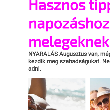
Hasznos tip
napozáshoz
melegeknek
NYARALÁS
 Augusztus van, még
kezdik meg szabadságukat. Nek
adni.