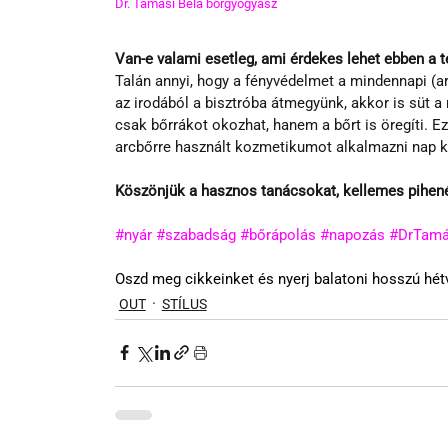
Dr. Tamási Béla bőrgyógyász
Van-e valami esetleg, ami érdekes lehet ebben a
Talán annyi, hogy a fényvédelmet a mindennapi (a
az irodából a bisztróba átmegyünk, akkor is süt 
csak bőrrákot okozhat, hanem a bőrt is öregíti. Ez
arcbőrre használt kozmetikumot alkalmazni nap k
Köszönjük a hasznos tanácsokat, kellemes pihené
#nyár
#szabadság
#bőrápolás
#napozás
#DrTamá
Oszd meg cikkeinket és nyerj balatoni hosszú hétv
OUT
STÍLUS