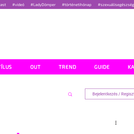
cast
#videó
#LadyDömper
#történetihónap
#szexuálisegészsé
TÍLUS
OUT
TREND
GUIDE
K
Bejelentkezés / Regisz