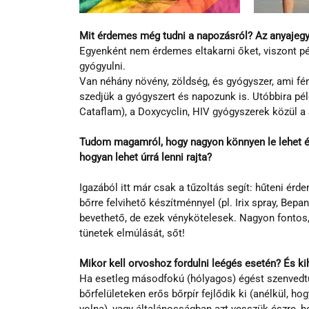
Mit érdemes még tudni a napozásról? Az anyajeg
Egyenként nem érdemes eltakarni őket, viszont pé
gyógyulni. 
Van néhány növény, zöldség, és gyógyszer, ami fény
szedjük a gyógyszert és napozunk is. Utóbbira pél
Cataflam), a Doxycyclin, HIV gyógyszerek közül a 
Tudom magamról, hogy nagyon könnyen le lehet égn
hogyan lehet úrrá lenni rajta?
Igazából itt már csak a tűzoltás segít: hűteni érd
bőrre felvihető készítménnyel (pl. Irix spray, Bep
bevethető, de ezek vénykötelesek. Nagyon fontos, 
tünetek elmúlását, sőt!
Mikor kell orvoshoz fordulni leégés esetén? És ki
Ha esetleg másodfokú (hólyagos) égést szenvedtün
bőrfelületeken erős bőrpír fejlődik ki (anélkül, 