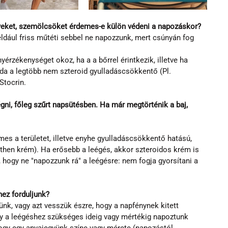
yeket, szemölcsöket érdemes-e külön védeni a napozáskor?
ldául friss műtéti sebbel ne napozzunk, mert csúnyán fog 
érzékenységet okoz, ha a a bőrrel érintkezik, illetve ha 
da a legtöbb nem szteroid gyulladáscsökkentő (Pl. 
Stocrin.
i, főleg szűrt napsütésben. Ha már megtörténik a baj, 
emes a területet, illetve enyhe gyulladáscsökkentő hatású, 
anthen krém). Ha erősebb a leégés, akkor szteroidos krém is 
hogy ne "napozzunk rá" a leégésre: nem fogja gyorsítani a 
hez forduljunk?
k, vagy azt vesszük észre, hogy a napfénynek kitett 
hogy a leégéshez szükséges ideig vagy mértékig napoztunk 