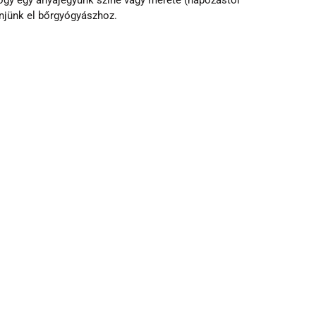
hogy egy anyajegyünk színe vagy mérete (napozástól 
njünk el bőrgyógyászhoz.