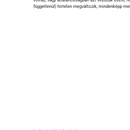
volna), vagy általánosságban azt vesszük észre, 
függetlenül) hirtelen megváltozik, mindenképp me