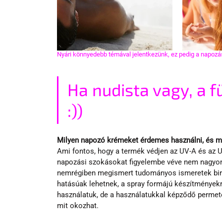
Nyári könnyedebb témával jelentkezünk, ez pedig a napozás
Ha nudista vagy, a f
:))
Milyen napozó krémeket érdemes használni, és m
Ami fontos, hogy a termék védjen az UV-A és az UV
napozási szokásokat figyelembe véve nem nagyon 
nemrégiben megismert tudományos ismeretek birt
hatásúak lehetnek, a spray formájú készítményekr
használatuk, de a használatukkal képződő permet
mit okozhat.