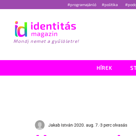
#programajánló
#politika
#pod
Mondj nemet a gyűlöletre!
HÍREK
S
Jakab István
2020. aug. 7.
3 perc olvasás