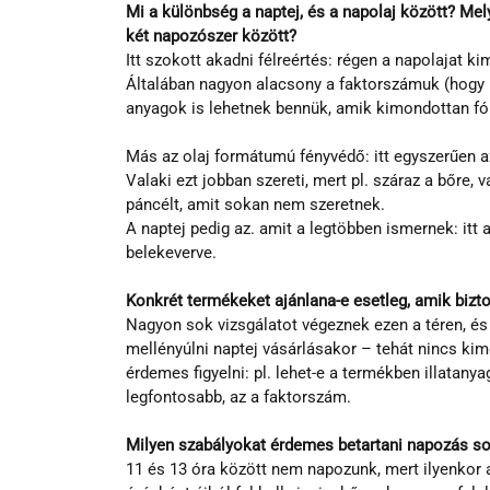
Mi a különbség a naptej, és a napolaj között? Me
két napozószer között?
Itt szokott akadni félreértés: régen a napolajat k
Általában nagyon alacsony a faktorszámuk (hogy ne
anyagok is lehetnek bennük, amik kimondottan fók
Más az olaj formátumú fényvédő: itt egyszerűen a
Valaki ezt jobban szereti, mert pl. száraz a bőre,
páncélt, amit sokan nem szeretnek.
A naptej pedig az. amit a legtöbben ismernek: itt
belekeverve.
Konkrét termékeket ajánlana-e esetleg, amik bizt
Nagyon sok vizsgálatot végeznek ezen a téren, és
mellényúlni naptej vásárlásakor – tehát nincs ki
érdemes figyelni: pl. lehet-e a termékben illatanyag
legfontosabb, az a faktorszám.
Milyen szabályokat érdemes betartani napozás s
11 és 13 óra között nem napozunk, mert ilyenkor a