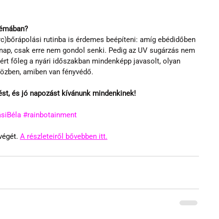
 témában?
rc)bőrápolási rutinba is érdemes beépíteni: amíg ebédidőben 
a nap, csak erre nem gondol senki. Pedig az UV sugárzás nem 
ért főleg a nyári időszakban mindenképp javasolt, olyan 
özben, amiben van fényvédő.
st, és jó napozást kívánunk mindenkinek!
siBéla
#rainbotainment
égét. 
A részleteiről bővebben itt.