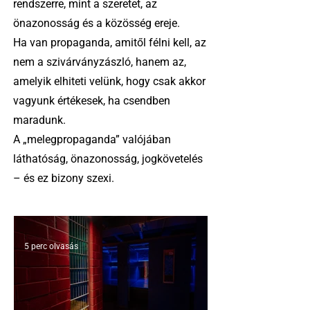
rendszerre, mint a szeretet, az
önazonosság és a közösség ereje.
Ha van propaganda, amitől félni kell, az
nem a szivárványzászló, hanem az,
amelyik elhiteti velünk, hogy csak akkor
vagyunk értékesek, ha csendben
maradunk.
A „melegpropaganda” valójában
láthatóság, önazonosság, jogkövetelés
– és ez bizony szexi.
5 perc olvasás