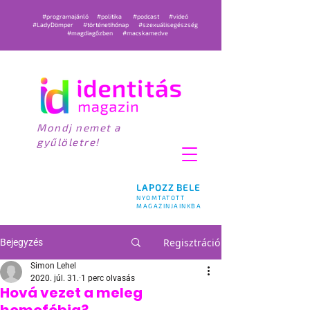
#programajánló
#politika
#podcast
#videó
#LadyDömper
#történetihónap
#szexuálisegészség
#magdiagőzben
#macskamedve
Mondj nemet a
gyűlöletre!
LAPOZZ BELE
NYOMTATOTT
MAGAZINJAINKBA
Regisztráció
Bejegyzés
Simon Lehel
2020. júl. 31.
1 perc olvasás
Hová vezet a meleg