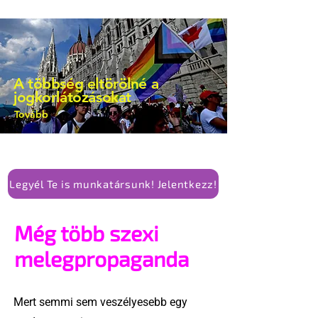
A többség eltörölné a
jogkorlátozásokat
Tovább
Legyél Te is munkatársunk! Jelentkezz!
Még több szexi
melegpropaganda
Mert semmi sem veszélyesebb egy