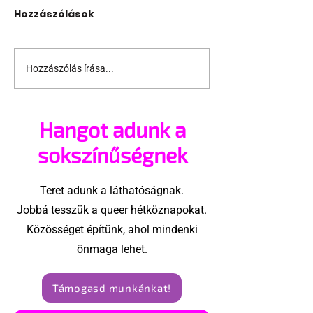
Hozzászólások
Hozzászólás írása...
Fico már az azonos
JAVÍTOTT! 24
nemű párok
várakozás a
házasságától retteg
jogegyenlősé
Hangot adunk a
Robert Biedro
megindító üz
sokszínűségnek
lengyel bejeg
élettársi
Teret adunk a láthatóságnak.
kapcsolatoké
Jobbá tesszük a queer hétköznapokat.
Közösséget építünk, ahol mindenki
önmaga lehet.
Támogasd munkánkat!