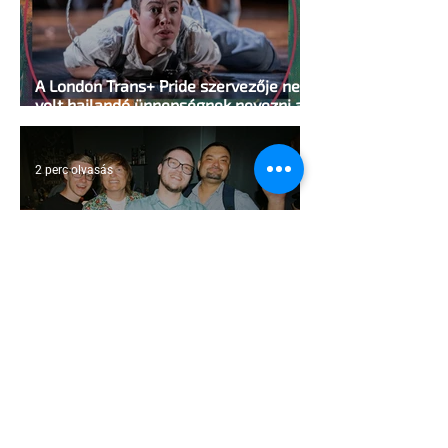
A London Trans+ Pride szervezője nem
volt hajlandó ünnepségnek nevezni az
eseményt- a BBC ezért törölte vele az
interjút
2 perc olvasás
Kényszerű száműzetésben az orosz
LMBTQ+ sajtó utolsó nagy hangja
2 perc olvasás