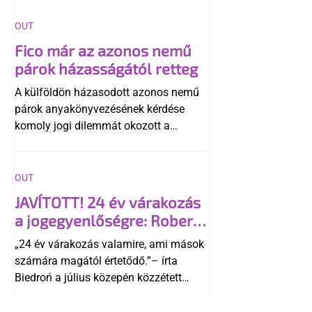
OUT
Fico már az azonos nemű
párok házasságától retteg
A külföldön házasodott azonos nemű
párok anyakönyvezésének kérdése
komoly jogi dilemmát okozott a
szlovák belügynek, miközben Robert
Fico szerint az alkotmány
egyértelműen tiltja a házasságuk
OUT
elismerését. Közben az ellenzéken belül
JAVÍTOTT! 24 év várakozás
is vita robbant ki arról, hogy vissza
a jogegyenlőségre: Robert
kellene-e vonni a kormány konzervatív
Biedroń megindító üzenete
alkotmánymódosítását
„24 év várakozás valamire, ami mások
a lengyel bejegyzett
számára magától értetődő.”– írta
élettársi kapcsolatokért
Biedroń a július közepén közzétett
bejegyzésben.