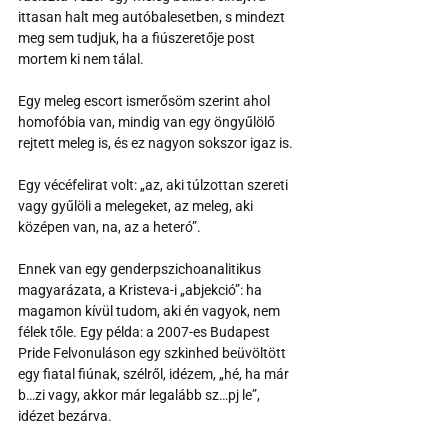
ittasan halt meg autóbalesetben, s mindezt 
meg sem tudjuk, ha a fiúszeretője post 
mortem ki nem tálal.
Egy meleg escort ismerősöm szerint ahol 
homofóbia van, mindig van egy öngyűlölő 
rejtett meleg is, és ez nagyon sokszor igaz is.
Egy vécéfelirat volt: „az, aki túlzottan szereti 
vagy gyűlöli a melegeket, az meleg, aki 
középen van, na, az a heteró”.
Ennek van egy genderpszichoanalitikus 
magyarázata, a Kristeva-i „abjekció”: ha 
magamon kívül tudom, aki én vagyok, nem 
félek tőle. Egy példa: a 2007-es Budapest 
Pride Felvonuláson egy szkinhed beüvöltött 
egy fiatal fiúnak, szélről, idézem, „hé, ha már 
b…zi vagy, akkor már legalább sz…pj le”, 
idézet bezárva.