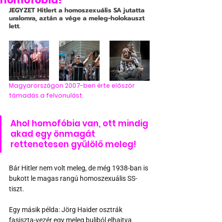
homofóbia?
JEGYZET
 Hitlert a homoszexuális SA jutatta 
uralomra, aztán a vége a meleg-holokauszt 
lett. 
Magyarországon 2007-ben érte először 
támadás a felvonulást.
Ahol homofóbia van, ott mindig 
akad egy önmagát 
rettenetesen gyűlölő meleg!
Bár Hitler nem volt meleg, de még 1938-ban is 
bukott le magas rangú homoszexuális SS-
tiszt.
Egy másik példa: Jörg Haider osztrák 
fasiszta-vezér egy meleg buliból elhajtva 