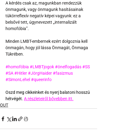
A kérdés csak az, magunkban rendezzük 
önmagunk, vagy önmagunk hasításainak 
tükörreflexív negatív képei vagyunk: ez a 
belsővé tett, úgynevezett „internalizált 
homofóbia”.
Minden LMBT-embernek ezért dolgoznia kell 
önmagán, hogy jól lássa Önmagát, Önmaga 
Tükrében.
#homofóbia
#LMBTjogok
#önelfogadás
#SS
#SA
#Hitler
#JörgHaider
#fasizmus
#SimonLehel
#queerinfo
Oszd meg cikkeinket és nyerj balatoni hosszú 
hétvégét. 
A részleteiről bővebben itt.
OUT