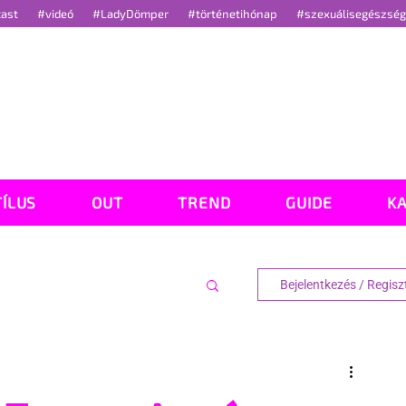
cast
#videó
#LadyDömper
#történetihónap
#szexuálisegészsé
TÍLUS
OUT
TREND
GUIDE
K
Bejelentkezés / Regisz