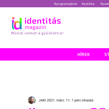
#programajánló
#politika
#pod
Mondj nemet a gyűlöletre!
HÍREK
S
JAKI
2021. márc. 11.
1 perc olvasás