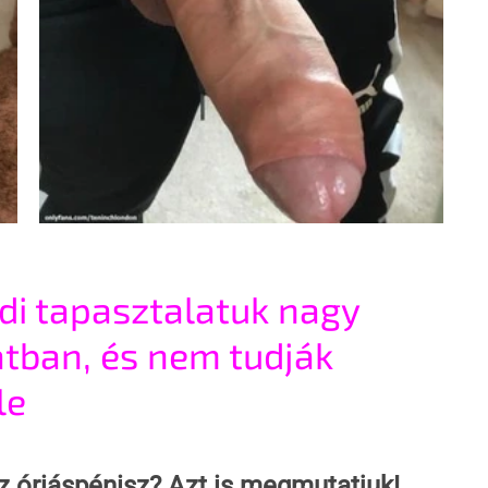
di tapasztalatuk nagy 
tban, és nem tudják 
le
z óriáspénisz? Azt is megmutatjuk!