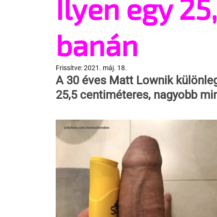
Ilyen egy 25
banán
Frissítve:
2021. máj. 18.
A 30 éves Matt Lownik különleg
25,5 centiméteres, nagyobb min