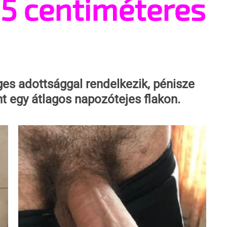
,5 centiméteres
es adottsággal rendelkezik, pénisze 
t egy átlagos napozótejes flakon.