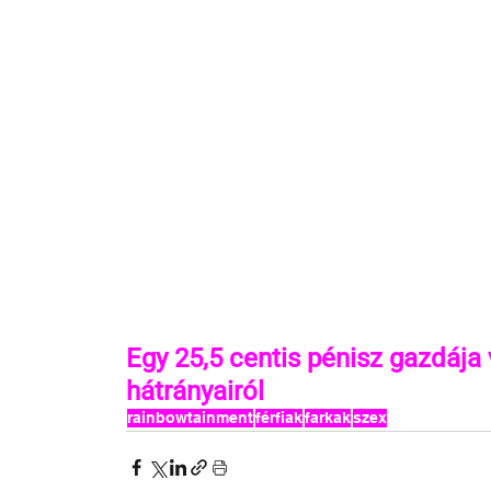
Egy 25,5 centis pénisz gazdája v
hátrányairól
rainbowtainment
férfiak
farkak
szex