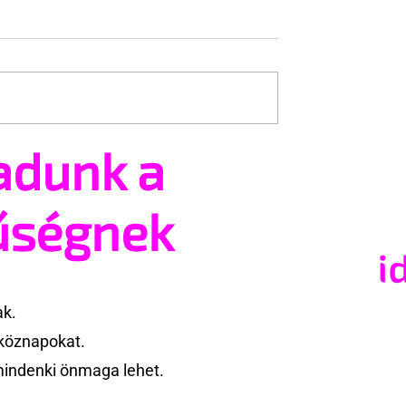
pkás srácok
Meztelen férfiak a parton
adunk a
űségnek
ak.
köznapokat.
mindenki önmaga lehet.