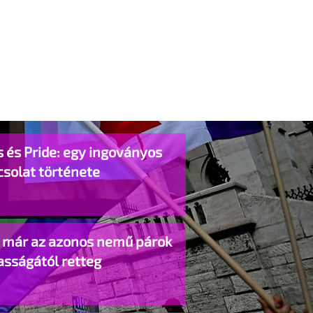
 és Pride: egy ingoványos
csolat története
o már az azonos nemű párok
asságától retteg