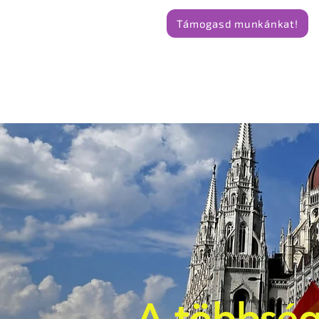
Támogasd munkánkat!
A többség