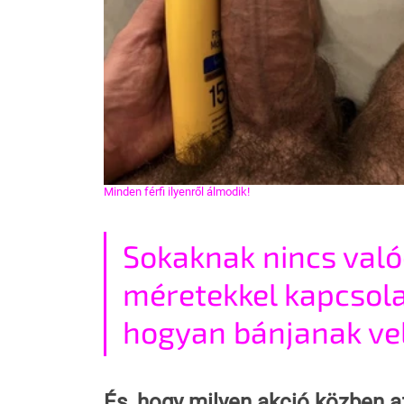
Minden férfi ilyenről álmodik!
Sokaknak nincs való
méretekkel kapcsola
hogyan bánjanak ve
És, hogy milyen akció közben a