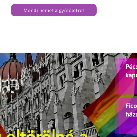
Mondj nemet a gyűlöletre!
Pécs
kap
Fic
ház
 eltörölné a