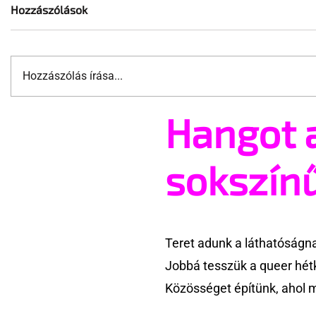
Hozzászólások
Hozzászólás írása...
24 formás hátsó 😜
Hosszú sa
Hangot 
sokszín
Teret adunk a láthatóságn
Jobbá tesszük a queer hét
Közösséget építünk, ahol 