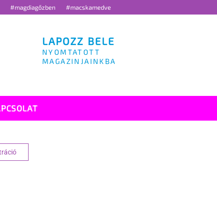
g
#magdiagőzben
#macskamedve
LAPOZZ BELE
NYOMTATOTT
MAGAZINJAINKBA
APCSOLAT
tráció