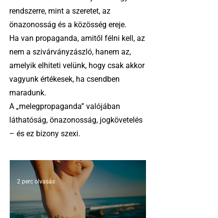
rendszerre, mint a szeretet, az
önazonosság és a közösség ereje.
Ha van propaganda, amitől félni kell, az
nem a szivárványzászló, hanem az,
amelyik elhiteti velünk, hogy csak akkor
vagyunk értékesek, ha csendben
maradunk.
A „melegpropaganda” valójában
láthatóság, önazonosság, jogkövetelés
– és ez bizony szexi.
2 perc olvasás