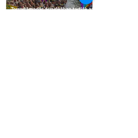
Terrortámadás árnyékában tartják az
idei WorldPride-ot Amszterdamban
1 perc olvasás
A London Trans+ Pride szervezője nem
volt hajlandó ünnepségnek nevezni az
eseményt- a BBC ezért törölte vele az
interjút
2 perc olvasás
Kényszerű száműzetésben az orosz
LMBTQ+ sajtó utolsó nagy hangja