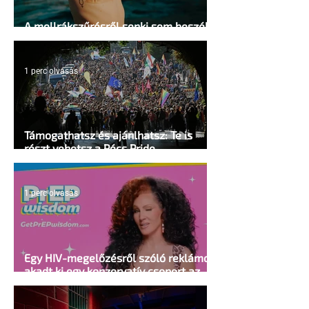
A mellrákszűrésről senki sem beszél a
mellkasi műtétek után - pedig kellene
1 perc olvasás
Támogathatsz és ajánlhatsz: Te is
részt vehetsz a Pécs Pride
megvalósításában
1 perc olvasás
Egy HIV-megelőzésről szóló reklámon
akadt ki egy konzervatív csoport az
Egyesült Államokban