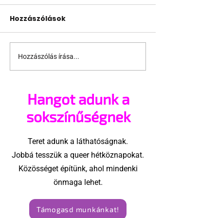
Hozzászólások
Hozzászólás írása...
Terrortámadás
A Sziget is bes
árnyékában tartják
pécsi Freedo
az idei WorldPride-ot
Partyba
Hangot adunk a
Amszterdamban
sokszínűségnek
Teret adunk a láthatóságnak.
Jobbá tesszük a queer hétköznapokat.
Közösséget építünk, ahol mindenki
önmaga lehet.
Támogasd munkánkat!