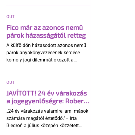
OUT
Fico már az azonos nemű
párok házasságától retteg
A külföldön házasodott azonos nemű
párok anyakönyvezésének kérdése
komoly jogi dilemmát okozott a
szlovák belügynek, miközben Robert
Fico szerint az alkotmány
egyértelműen tiltja a házasságuk
OUT
elismerését. Közben az ellenzéken belül
JAVÍTOTT! 24 év várakozás
is vita robbant ki arról, hogy vissza
a jogegyenlőségre: Robert
kellene-e vonni a kormány konzervatív
Biedroń megindító üzenete
alkotmánymódosítását
„24 év várakozás valamire, ami mások
a lengyel bejegyzett
számára magától értetődő.”– írta
élettársi kapcsolatokért
Biedroń a július közepén közzétett
bejegyzésben.