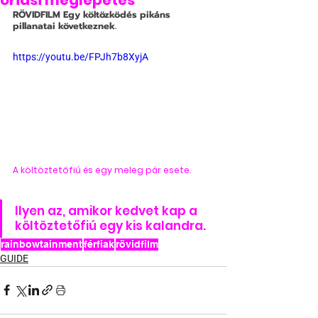
óriási meglepetés
RÖVIDFILM
 Egy költözködés pikáns 
pillanatai következnek.
https://youtu.be/FPJh7b8XyjA
A költöztetőfiú és egy meleg pár esete.
Ilyen az, amikor kedvet kap a 
költöztetőfiú egy kis kalandra.
rainbowtainment
férfiak
rövidfilm
GUIDE