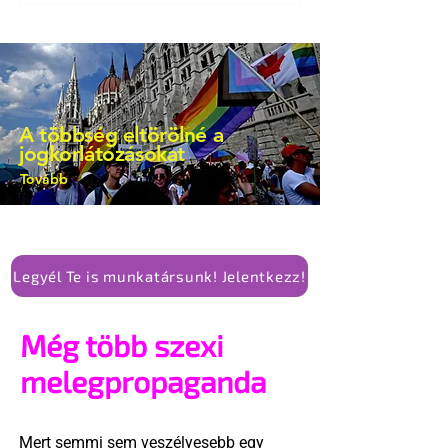
A többség eltörölné a
jogkorlátozásokat
Tovább
Legyél Te is munkatársunk! Jelentkezz!
Még több szexi
melegpropaganda
Mert semmi sem veszélyesebb egy