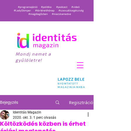
#programajánló
#politika
#podcast
#videó
#LadyDömper
#történetihónap
#szexuálisegészség
#magdiagőzben
#macskamedve
Mondj nemet a
gyűlöletre!
LAPOZZ BELE
NYOMTATOTT
MAGAZINJAINKBA
Regisztráció
Bejegyzés
Identitás Magazin
2020. okt. 3.
1 perc olvasás
Költözködés közben is érhet