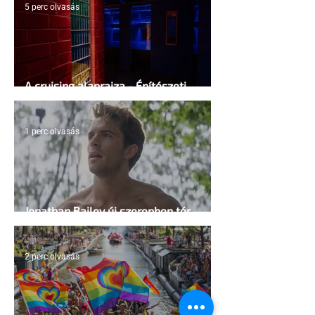
5 perc olvasás
A cruising alaprajza - Építészeti
irányelvek a vágy maximalizálására
1 perc olvasás
Jonathan Bailey új szerepben tér
vissza
2 perc olvasás