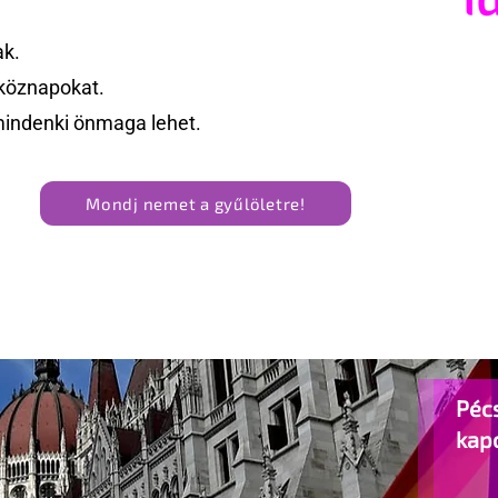
ak.
köznapokat.
mindenki önmaga lehet.
Mondj nemet a gyűlöletre!
Pécs
kap