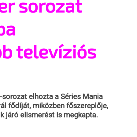
er sorozat
pa
b televíziós
sorozat elhozta a Séries Mania 
l fődíját, miközben főszereplője, 
k járó elismerést is megkapta.