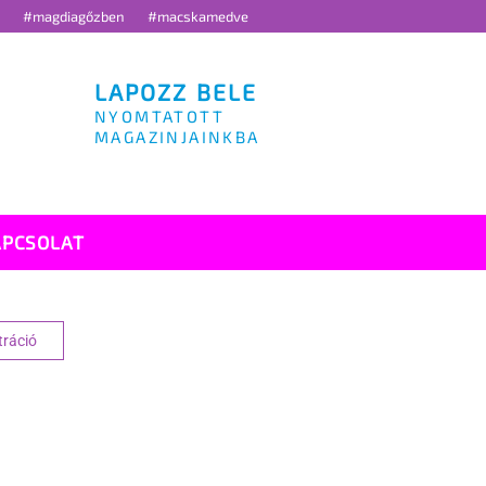
g
#magdiagőzben
#macskamedve
LAPOZZ BELE
NYOMTATOTT
MAGAZINJAINKBA
APCSOLAT
tráció