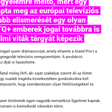
apta meg az európai televíziós 
bb elismerését egy olyan 
Q+ emberek jogai továbbra is 
almi viták tárgyát képezik 
engyel queer drámasorozat, amely elnyerte a Grand Prix-t a 
legnagyobb televíziós seregszemléjén. A produkció 
z díját is hazavihette.
al meleg férfi, aki saját szabályai szerint éli az életét. 
gy családi tragédia következtében gondoskodnia kell 
ényszeríti, hogy szembenézzen olyan felelősségekkel és 
 queer történetek egyre nagyobb nemzetközi figyelmet kapnak, 
rumain is kiemelkedő sikereket elérni.