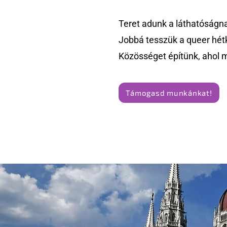
Teret adunk a láthatóságn
Jobbá tesszük a queer hét
Közösséget építünk, ahol 
Támogasd munkánkat!