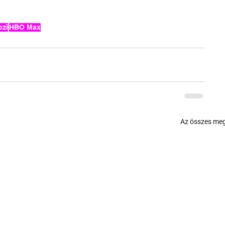
ozi
HBO Max
Az összes meg