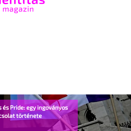
 és Pride: egy ingoványos
csolat története