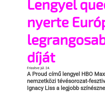
Lengyel que
nyerte Euró
legrangosab
díját
Frissítve:
júl. 24.
A Proud című lengyel HBO Max-
nemzetközi tévésorozat-fesztivá
Ignacy Liss a legjobb színészne