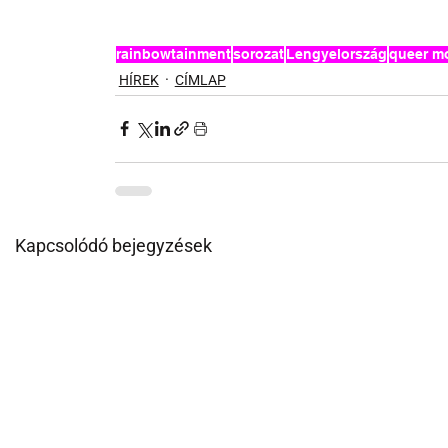
rainbowtainment
sorozat
Lengyelország
queer m
HÍREK
CÍMLAP
Kapcsolódó bejegyzések