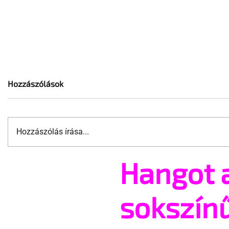
Hozzászólások
Hozzászólás írása...
Hangot 
A „pride-fóbiás” alkalmazott
30 éve deb
elvesztette a diszkriminációs
együttes a
pert
stúdióalb
sokszín