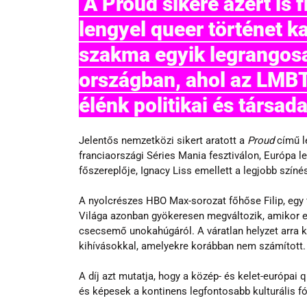
 A Proud sikere azért is figyelemre méltó, mert egy 
lengyel queer történet k
szakma egyik legrangosa
országban, ahol az LMBT
élénk politikai és társad
Jelentős nemzetközi sikert aratott a 
Proud
 című l
franciaországi Séries Mania fesztiválon, Európa 
főszereplője, Ignacy Liss emellett a legjobb színés
A nyolcrészes HBO Max-sorozat főhőse Filip, egy fiat
Világa azonban gyökeresen megváltozik, amikor e
csecsemő unokahúgáról. A váratlan helyzet arra k
kihívásokkal, amelyekre korábban nem számított.
A díj azt mutatja, hogy a közép- és kelet-európai
és képesek a kontinens legfontosabb kulturális fó