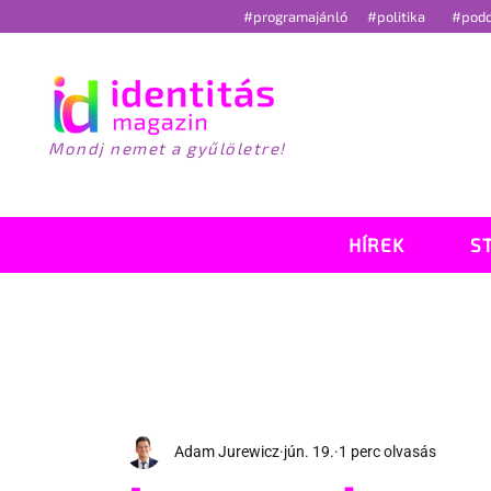
#programajánló
#politika
#pod
Mondj nemet a gyűlöletre!
HÍREK
S
Adam Jurewicz
jún. 19.
1 perc olvasás