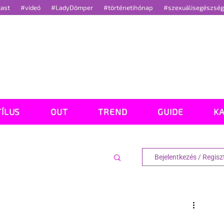
cast
#videó
#LadyDömper
#történetihónap
#szexuálisegészsé
TÍLUS
OUT
TREND
GUIDE
K
Bejelentkezés / Regisz