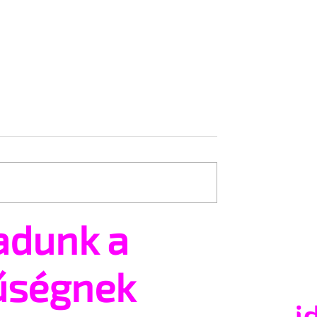
adunk a
ütált a Placebo
Mama Casstól két brit
zonos című, első
lakótelepi kamasz srác
uma
szerelméig
űségnek