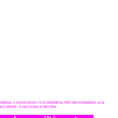
ontjában, a sorozat június 12-én debütált az HBO Max kínálatában, az új 
lesz látható - A kép forrása a HBO Max 