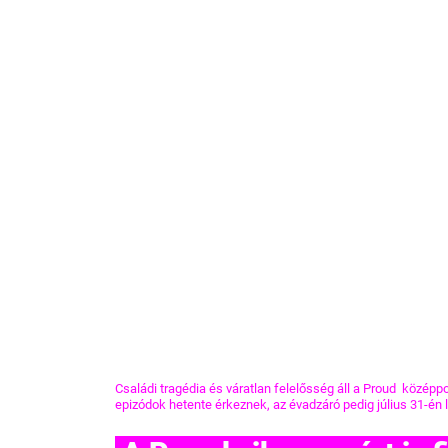
Családi tragédia és váratlan felelősség áll a Proud  középp
epizódok hetente érkeznek, az évadzáró pedig július 31-én 