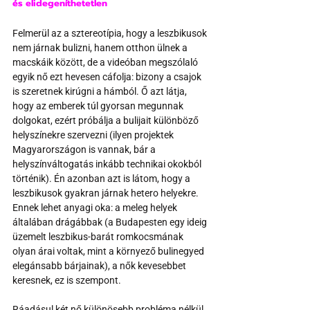
és elidegeníthetetlen
Felmerül az a sztereotípia, hogy a leszbikusok 
nem járnak bulizni, hanem otthon ülnek a 
macskáik között, de a videóban megszólaló 
egyik nő ezt hevesen cáfolja: bizony a csajok 
is szeretnek kirúgni a hámból. Ő azt látja, 
hogy az emberek túl gyorsan megunnak 
dolgokat, ezért próbálja a bulijait különböző 
helyszínekre szervezni (ilyen projektek 
Magyarországon is vannak, bár a 
helyszínváltogatás inkább technikai okokból 
történik). Én azonban azt is látom, hogy a 
leszbikusok gyakran járnak hetero helyekre. 
Ennek lehet anyagi oka: a meleg helyek 
általában drágábbak (a Budapesten egy ideig 
üzemelt leszbikus-barát romkocsmának 
olyan árai voltak, mint a környező bulinegyed 
elegánsabb bárjainak), a nők kevesebbet 
keresnek, ez is szempont. 
Ráadásul két nő különösebb probléma nélkül 