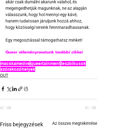
akár csak dumálni akarunk valahol, és 
megengedhetjük magunknak, ne az alapján 
válasszunk, hogy hol mennyi egy kávé, 
hanem tudatosan járuljunk hozzá ahhoz, 
hogy közösségi tereink fennmaradhassanak.
Egy megosztással támogathatsz minket!
Queer véleményrovatunk további cikkei 
macskamedve
queertainment
leszbikusok
szórakozóhelyek
OUT
Az összes megtekintése
Friss bejegyzések