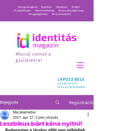
#programajánló
#politika
#podcast
#videó
#LadyDömper
#történetihónap
#szexuálisegészség
#magdiagőzben
#macskamedve
Mondj nemet a
gyűlöletre!
LAPOZZ BELE
NYOMTATOTT
MAGAZINJAINKBA
Regisztráció
Bejegyzés
Macskamedve
2021. ápr. 27.
3 perc olvasás
Leszbikus bárt kéne nyitni!
Budapesten a járvány előtt sem működtek 