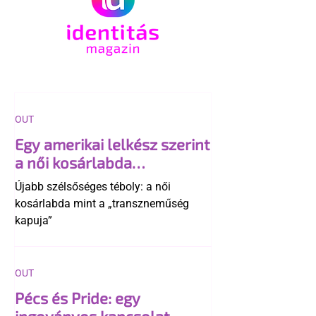
OUT
Egy amerikai lelkész szerint
a női kosárlabda
transzneműséghez vezet
Újabb szélsőséges téboly: a női
kosárlabda mint a „transzneműség
kapuja”
OUT
Pécs és Pride: egy
ingoványos kapcsolat