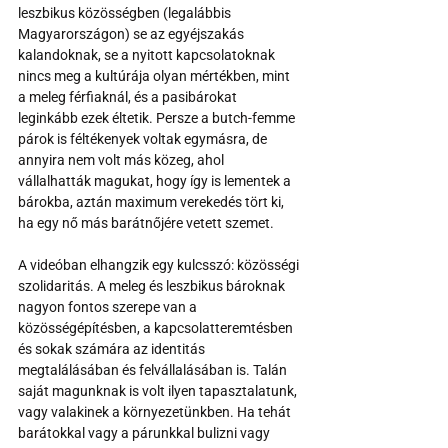
leszbikus közösségben (legalábbis 
Magyarországon) se az egyéjszakás 
kalandoknak, se a nyitott kapcsolatoknak 
nincs meg a kultúrája olyan mértékben, mint 
a meleg férfiaknál, és a pasibárokat 
leginkább ezek éltetik. Persze a butch-femme 
párok is féltékenyek voltak egymásra, de 
annyira nem volt más közeg, ahol 
vállalhatták magukat, hogy így is lementek a 
bárokba, aztán maximum verekedés tört ki, 
ha egy nő más barátnőjére vetett szemet.
A videóban elhangzik egy kulcsszó: közösségi 
szolidaritás. A meleg és leszbikus bároknak 
nagyon fontos szerepe van a 
közösségépítésben, a kapcsolatteremtésben 
és sokak számára az identitás 
megtalálásában és felvállalásában is. Talán 
saját magunknak is volt ilyen tapasztalatunk, 
vagy valakinek a környezetünkben. Ha tehát 
barátokkal vagy a párunkkal bulizni vagy 