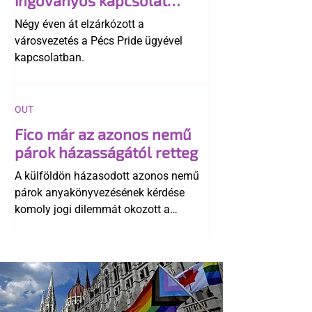
története
Négy éven át elzárkózott a
városvezetés a Pécs Pride ügyével
kapcsolatban.
OUT
Fico már az azonos nemű
párok házasságától retteg
A külföldön házasodott azonos nemű
párok anyakönyvezésének kérdése
komoly jogi dilemmát okozott a
szlovák belügynek, miközben Robert
Fico szerint az alkotmány
egyértelműen tiltja a házasságuk
elismerését. Közben az ellenzéken belül
is vita robbant ki arról, hogy vissza
kellene-e vonni a kormány konzervatív