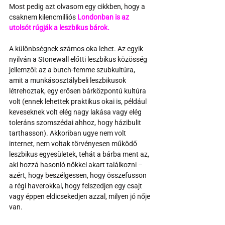
Most pedig azt olvasom egy cikkben, hogy a 
csaknem kilencmilliós 
Londonban is az 
utolsót rúgják a leszbikus bárok
.
A különbségnek számos oka lehet. Az egyik 
nyilván a Stonewall előtti leszbikus közösség 
jellemzői: az a butch-femme szubkultúra, 
amit a munkásosztálybeli leszbikusok 
létrehoztak, egy erősen bárközpontú kultúra 
volt (ennek lehettek praktikus okai is, például 
keveseknek volt elég nagy lakása vagy elég 
toleráns szomszédai ahhoz, hogy házibulit 
tarthasson). Akkoriban ugye nem volt 
internet, nem voltak törvényesen működő 
leszbikus egyesületek, tehát a bárba ment az, 
aki hozzá hasonló nőkkel akart találkozni – 
azért, hogy beszélgessen, hogy összefusson 
a régi haverokkal, hogy felszedjen egy csajt 
vagy éppen eldicsekedjen azzal, milyen jó nője 
van.