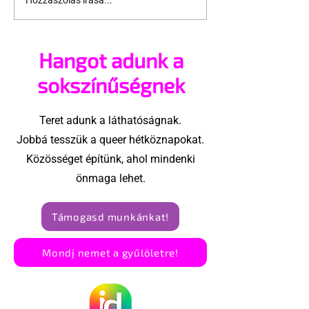
Párhuzamos világok
Magyarország
leszbikusoknak
olyan hely, ah
szivárványcs
Hangot adunk a
is boldogok
sokszínűségnek
Teret adunk a láthatóságnak.
Jobbá tesszük a queer hétköznapokat.
Közösséget építünk, ahol mindenki
önmaga lehet.
Támogasd munkánkat!
Mondj nemet a gyűlöletre!