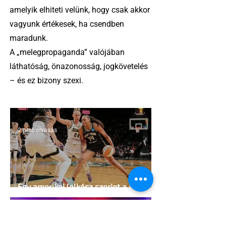
amelyik elhiteti velünk, hogy csak akkor
vagyunk értékesek, ha csendben
maradunk.
A „melegpropaganda” valójában
láthatóság, önazonosság, jogkövetelés
– és ez bizony szexi.
2 perc olvasás
Egy amerikai lelkész szerint a női
kosárlabda transzneműséghez vezet
2 perc olvasás