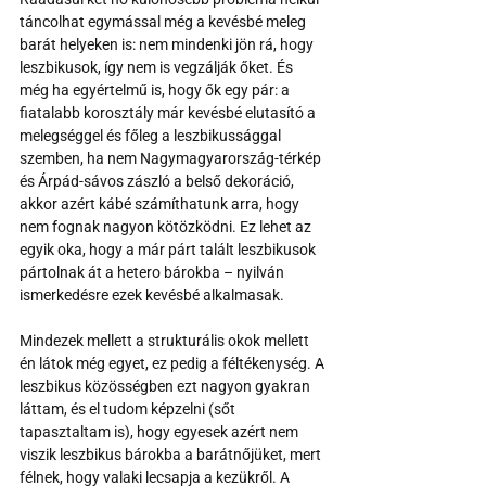
táncolhat egymással még a kevésbé meleg 
barát helyeken is: nem mindenki jön rá, hogy 
leszbikusok, így nem is vegzálják őket. És 
még ha egyértelmű is, hogy ők egy pár: a 
fiatalabb korosztály már kevésbé elutasító a 
melegséggel és főleg a leszbikussággal 
szemben, ha nem Nagymagyarország-térkép 
és Árpád-sávos zászló a belső dekoráció, 
akkor azért kábé számíthatunk arra, hogy 
nem fognak nagyon kötözködni. Ez lehet az 
egyik oka, hogy a már párt talált leszbikusok 
pártolnak át a hetero bárokba – nyilván 
ismerkedésre ezek kevésbé alkalmasak.
Mindezek mellett a strukturális okok mellett 
én látok még egyet, ez pedig a féltékenység. A 
leszbikus közösségben ezt nagyon gyakran 
láttam, és el tudom képzelni (sőt 
tapasztaltam is), hogy egyesek azért nem 
viszik leszbikus bárokba a barátnőjüket, mert 
félnek, hogy valaki lecsapja a kezükről. A 