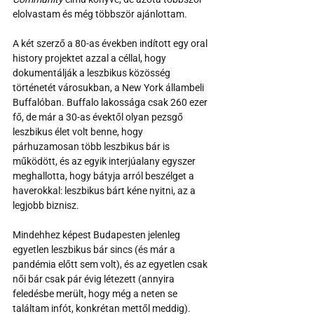
elolvastam és még többször ajánlottam. 
A két szerző a 80-as években indított egy oral 
history projektet azzal a céllal, hogy 
dokumentálják a leszbikus közösség 
történetét városukban, a New York állambeli 
Buffalóban. Buffalo lakossága csak 260 ezer 
fő, de már a 30-as évektől olyan pezsgő 
leszbikus élet volt benne, hogy 
párhuzamosan több leszbikus bár is 
működött, és az egyik interjúalany egyszer 
meghallotta, hogy bátyja arról beszélget a 
haverokkal: leszbikus bárt kéne nyitni, az a 
legjobb biznisz.
Mindehhez képest Budapesten jelenleg 
egyetlen leszbikus bár sincs (és már a 
pandémia előtt sem volt), és az egyetlen csak 
női bár csak pár évig létezett (annyira 
feledésbe merült, hogy még a neten se 
találtam infót, konkrétan mettől meddig). 