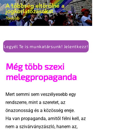
A többség eltörölné a
alkotmánymódosítását
jogkorlátozásokat
Tovább
Legyél Te is munkatársunk! Jelentkezz!
Még több szexi
melegpropaganda
Mert semmi sem veszélyesebb egy
rendszerre, mint a szeretet, az
önazonosság és a közösség ereje.
Ha van propaganda, amitől félni kell, az
nem a szivárványzászló, hanem az,