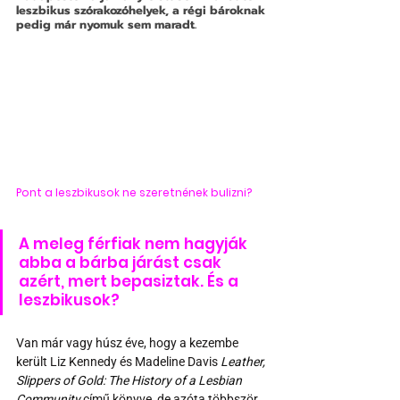
leszbikus szórakozóhelyek, a régi bároknak 
pedig már nyomuk sem maradt.
Pont a leszbikusok ne szeretnének bulizni?
A meleg férfiak nem hagyják 
abba a bárba járást csak 
azért, mert bepasiztak. És a 
leszbikusok?
Van már vagy húsz éve, hogy a kezembe 
került Liz Kennedy és Madeline Davis 
Leather, 
Slippers of Gold: The History of a Lesbian 
Community
 című könyve, de azóta többször 