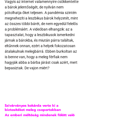
Vagyis az internet valamennyire csökkentette 
a bárok jelentőségét, de nyilván nem 
pótolhatja őket teljesen. A pandémia szintén 
megnehezíti a leszbikus bárok helyzetét, mint 
az összes többi bárét, de nem egyedül felelős 
a problémáért. A videóban elhangzik: az a 
tapasztalat, hogy a leszbikusok ismerkedni 
járnak a bárokba, és miután párra találtak, 
eltűnnek onnan, ezért a helyek fokozatosan 
átalakulnak melegbárrá. Ebben burkoltan az 
is benne van, hogy a meleg férfiak nem 
hagyják abba a bárba járást csak azért, mert 
bepasiztak. De vajon miért?
Szivárványos kokárda verte ki a 
biztosítékot meleg csoportokban
Az emberi méltóság mindenek fölött való 