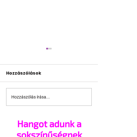
Hozzászólások
Hozzászólás írása...
Hagyják békén a
Elhunyt az AID
melegeket!
kórokozójána
felfedezője
Hangot adunk a
sokszínűségnek