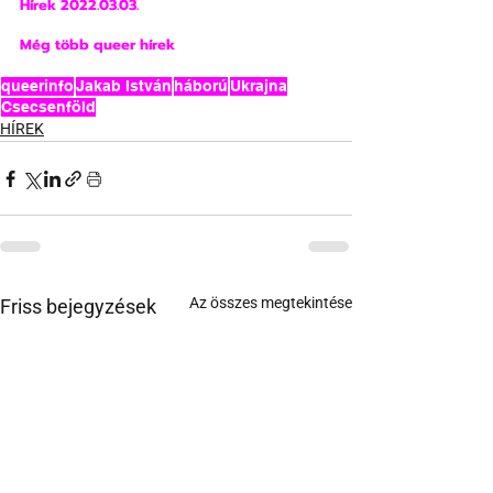
Hírek 2022.03.03.
Még több queer hírek
queerinfo
Jakab István
háború
Ukrajna
Csecsenföld
HÍREK
Az összes megtekintése
Friss bejegyzések