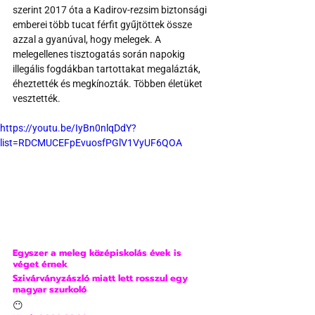
szerint 2017 óta a Kadirov-rezsim biztonsági 
emberei több tucat férfit gyűjtöttek össze 
azzal a gyanúval, hogy melegek. A 
melegellenes tisztogatás során napokig 
illegális fogdákban tartottakat megalázták, 
éheztették és megkínozták. Többen életüket 
vesztették.
https://youtu.be/IyBn0nlqDdY?
list=RDCMUCEFpEvuosfPGlV1VyUF6QOA
Egyszer a meleg középiskolás évek is 
véget érnek
Szivárványzászló miatt lett rosszul egy 
magyar szurkoló
😶