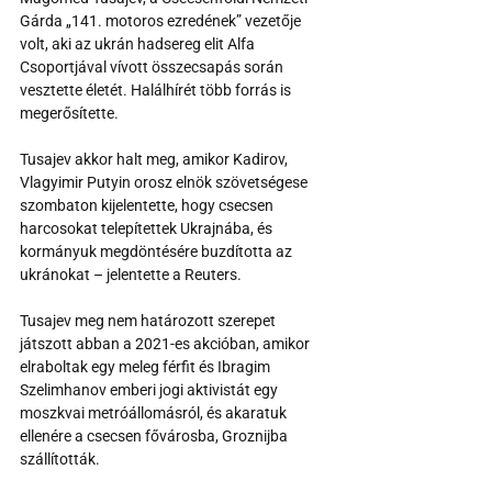
Gárda „141. motoros ezredének” vezetője 
volt, aki az ukrán hadsereg elit Alfa 
Csoportjával vívott összecsapás során 
vesztette életét. Halálhírét több forrás is 
megerősítette.
Tusajev akkor halt meg, amikor Kadirov, 
Vlagyimir Putyin orosz elnök szövetségese 
szombaton kijelentette, hogy csecsen 
harcosokat telepítettek Ukrajnába, és 
kormányuk megdöntésére buzdította az 
ukránokat – jelentette a Reuters.
Tusajev meg nem határozott szerepet 
játszott abban a 2021-es akcióban, amikor 
elraboltak egy meleg férfit és Ibragim 
Szelimhanov emberi jogi aktivistát egy 
moszkvai metróállomásról, és akaratuk 
ellenére a csecsen fővárosba, Groznijba 
szállították.