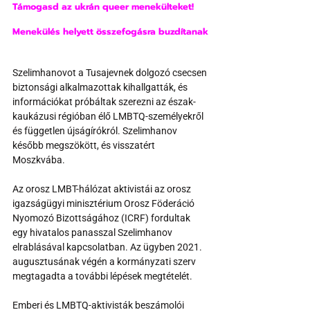
Támogasd az ukrán queer menekülteket!
Menekülés helyett összefogásra buzdítanak
Szelimhanovot a Tusajevnek dolgozó csecsen 
biztonsági alkalmazottak kihallgatták, és 
információkat próbáltak szerezni az észak-
kaukázusi régióban élő LMBTQ-személyekről 
és független újságírókról. Szelimhanov 
később megszökött, és visszatért 
Moszkvába.
Az orosz LMBT-hálózat aktivistái az orosz 
igazságügyi minisztérium Orosz Föderáció 
Nyomozó Bizottságához (ICRF) fordultak 
egy hivatalos panasszal Szelimhanov 
elrablásával kapcsolatban. Az ügyben 2021. 
augusztusának végén a kormányzati szerv 
megtagadta a további lépések megtételét.
Emberi és LMBTQ-aktivisták beszámolói 