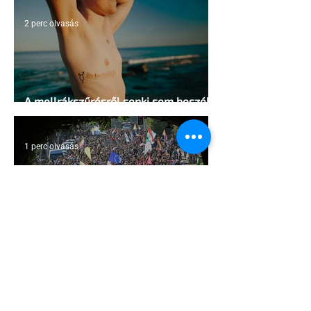
2 perc olvasás
A mellrákszűrésről senki sem beszél a
mellkasi műtétek után - pedig kellene
1 perc olvasás
Támogathatsz és ajánlhatsz: Te is
részt vehetsz a Pécs Pride
megvalósításában
1 perc olvasás