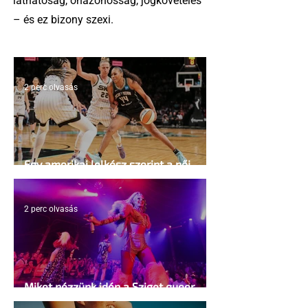
láthatóság, önazonosság, jogkövetelés
– és ez bizony szexi.
2 perc olvasás
Egy amerikai lelkész szerint a női
kosárlabda transzneműséghez vezet
2 perc olvasás
Miket nézzünk idén a Sziget queer
sátrában?