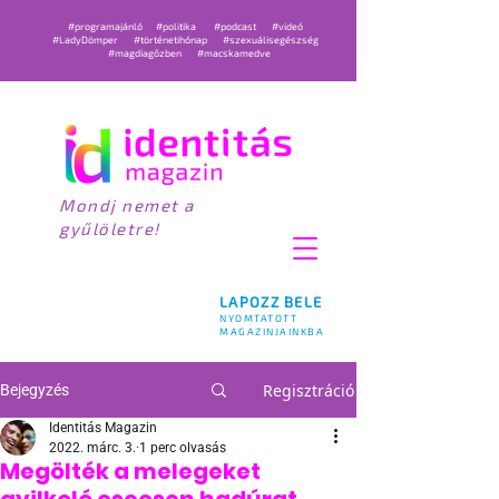
#programajánló
#politika
#podcast
#videó
#LadyDömper
#történetihónap
#szexuálisegészség
#magdiagőzben
#macskamedve
Mondj nemet a
gyűlöletre!
LAPOZZ BELE
NYOMTATOTT
MAGAZINJAINKBA
Regisztráció
Bejegyzés
Identitás Magazin
2022. márc. 3.
1 perc olvasás
Megölték a melegeket