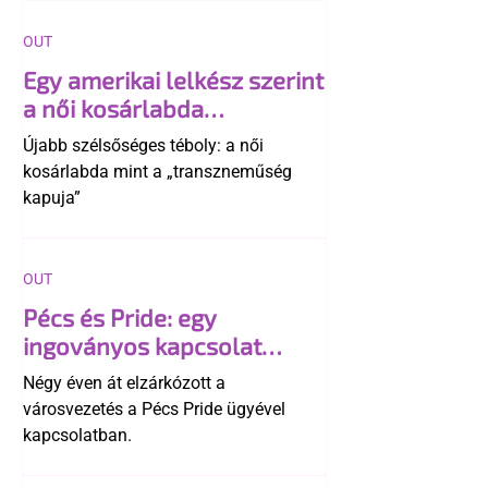
OUT
Egy amerikai lelkész szerint
a női kosárlabda
transzneműséghez vezet
Újabb szélsőséges téboly: a női
kosárlabda mint a „transzneműség
kapuja”
OUT
Pécs és Pride: egy
ingoványos kapcsolat
története
Négy éven át elzárkózott a
városvezetés a Pécs Pride ügyével
kapcsolatban.