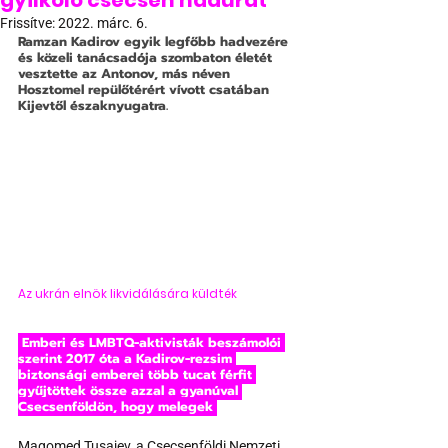
gyilkoló csecsen hadúrat
Frissítve:
2022. márc. 6.
Ramzan Kadirov egyik legfőbb hadvezére 
és közeli tanácsadója szombaton életét 
vesztette az Antonov, más néven 
Hosztomel repülőtérért vívott csatában 
Kijevtől északnyugatra.
Az ukrán elnök likvidálására küldték
 Emberi és LMBTQ-aktivisták beszámolói 
szerint 2017 óta a Kadirov-rezsim 
biztonsági emberei több tucat férfit 
gyűjtöttek össze azzal a gyanúval 
Csecsenföldön, hogy melegek 
Magomed Tusajev, a Csecsenföldi Nemzeti 