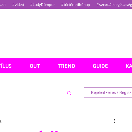
cast
#videó
#LadyDömper
#történetihónap
#szexuálisegészsé
TÍLUS
OUT
TREND
GUIDE
K
Bejelentkezés / Regisz
s