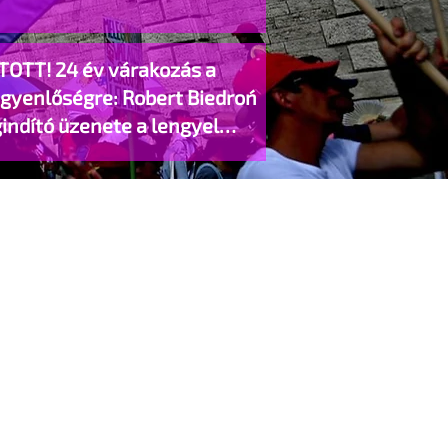
TOTT! 24 év várakozás a
egyenlőségre: Robert Biedroń
indító üzenete a lengyel
gyzett élettársi kapcsolatokért