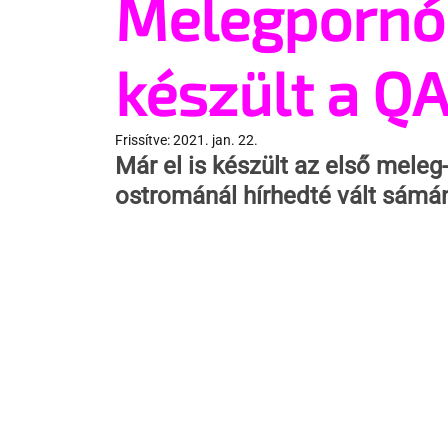
Melegpornó
készült a Q
Frissítve:
2021. jan. 22.
Már el is készült az első meleg
ostrománál hírhedté vált sámánr