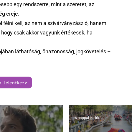
ebb egy rendszerre, mint a szeretet, az
g ereje.
 félni kell, az nem a szivárványzászló, hanem
k, hogy csak akkor vagyunk értékesek, ha
jában láthatóság, önazonosság, jogkövetelés –
! Jelentkezz!
6 nappal ezelőtt