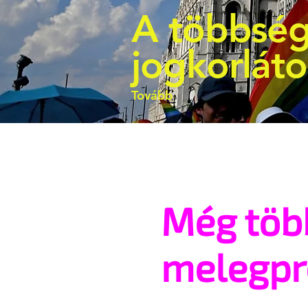
A többség
jogkorlát
Tovább
Még töb
melegp