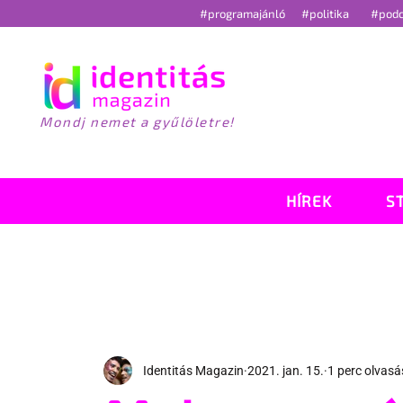
#programajánló
#politika
#pod
Mondj nemet a gyűlöletre!
HÍREK
S
Identitás Magazin
2021. jan. 15.
1 perc olvasá