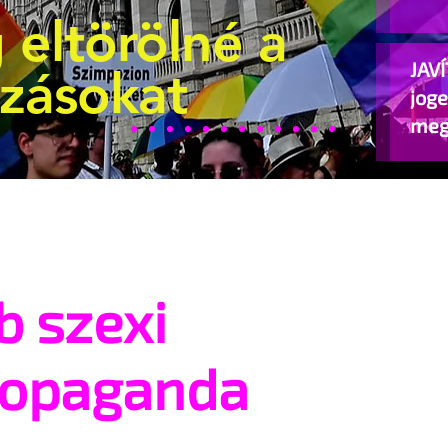
 eltörölné a
JAVÍ
ozásokat
jog
meg
beje
b szexi
ropaganda