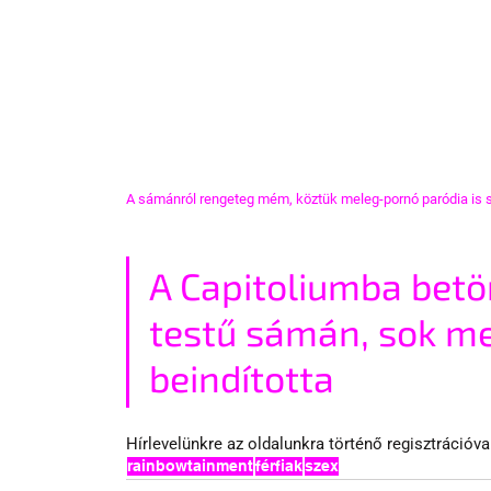
A sámánról rengeteg mém, köztük meleg-pornó paródia is szü
A Capitoliumba betö
testű sámán, sok me
beindította
Hírlevelünkre az oldalunkra történő regisztrációval
rainbowtainment
férfiak
szex