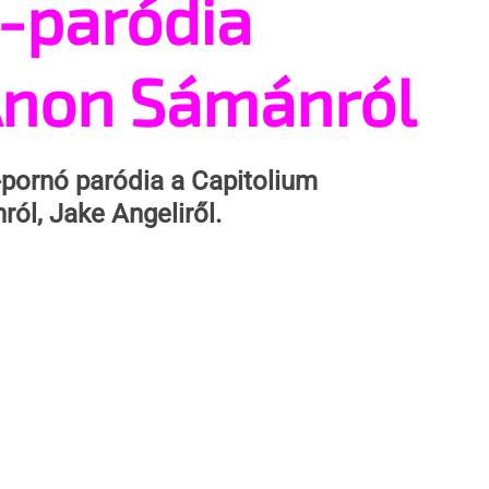
-paródia
Anon Sámánról
-pornó paródia a Capitolium 
ól, Jake Angeliről.