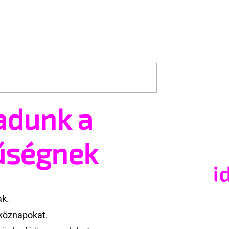
any alatt
adunk a
A szexi izraeli meleg ex
katona
űségnek
ak.
köznapokat.