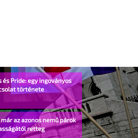
 és Pride: egy ingoványos
csolat története
o már az azonos nemű párok
asságától retteg