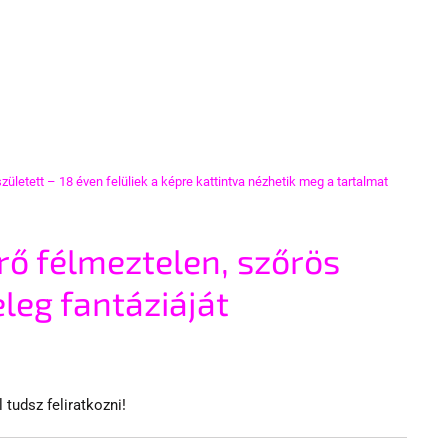
letett – 18 éven felüliek a képre kattintva nézhetik meg a tartalmat
rő félmeztelen, szőrös 
leg fantáziáját 
 tudsz feliratkozni!