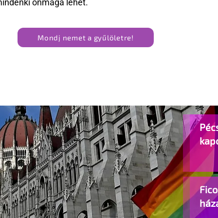
mindenki önmaga lehet.
Mondj nemet a gyűlöletre!
Pécs
kap
Fic
ház