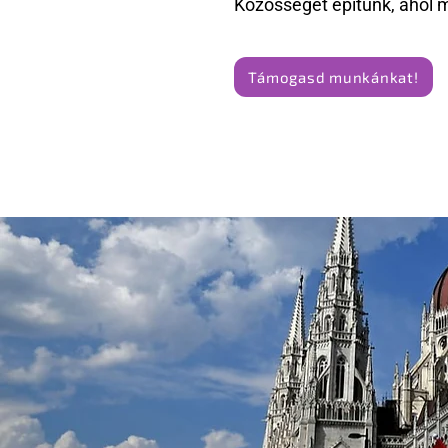
Közösséget építünk, ahol 
Támogasd munkánkat!