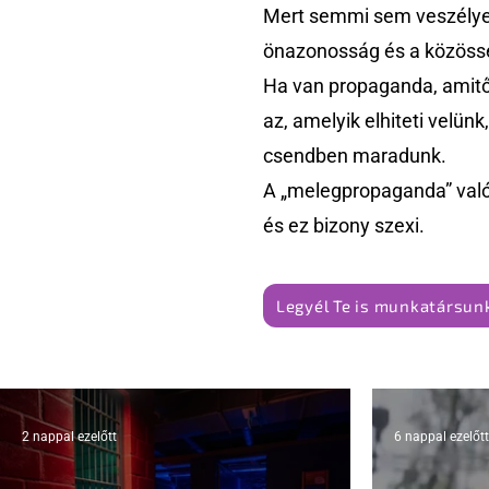
Mert semmi sem veszélyes
önazonosság és a közössé
Ha van propaganda, amitől
az, amelyik elhiteti velün
csendben maradunk.
A „melegpropaganda” való
és ez bizony szexi.
Legyél Te is munkatársunk
2 nappal ezelőtt
6 nappal ezelőtt