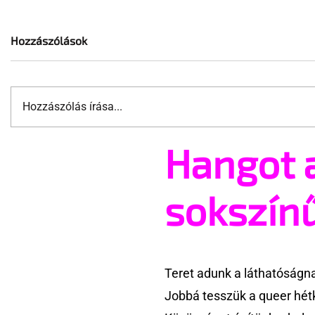
Hozzászólások
Hozzászólás írása...
Fiúk a zuh
Hangot 
Művészi fotók meztelen
férfiakról
sokszín
Teret adunk a láthatóságn
Jobbá tesszük a queer hét