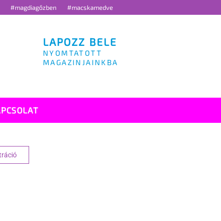
g
#magdiagőzben
#macskamedve
LAPOZZ BELE
NYOMTATOTT
MAGAZINJAINKBA
APCSOLAT
tráció