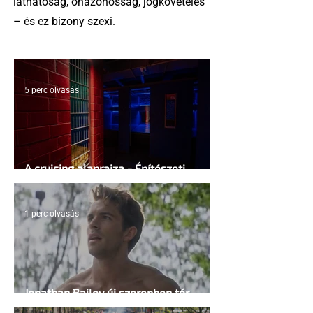
láthatóság, önazonosság, jogkövetelés
– és ez bizony szexi.
5 perc olvasás
A cruising alaprajza - Építészeti
irányelvek a vágy maximalizálására
1 perc olvasás
Jonathan Bailey új szerepben tér
vissza