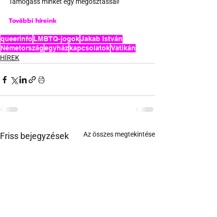
Támogass minket egy megosztással!
További híreink
queerinfo
LMBTQ-jogok
Jakab István
Németország
egyház
kapcsolatok
Vatikán
HÍREK
Az összes megtekintése
Friss bejegyzések