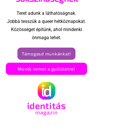
ezért törölte vele az
interjút
Teret adunk a láthatóságnak.
Jobbá tesszük a queer hétköznapokat.
Közösséget építünk, ahol mindenki
önmaga lehet.
Támogasd munkánkat!
Mondj nemet a gyűlöletre!