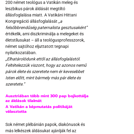
200 német teológus a Vatikán meleg és 
leszbikus párok áldását megtiltó 
állásfoglalása miatt. A Vatikáni Hittani 
Kongregáció állásfoglalását 
„a 
felsőbbrendűség paternalista gesztusaként” 
értékelik, ami diszkriminálja a melegeket és 
életstílusukat – áll a teológusprofesszorok, 
német sajtóhoz eljuttatott tegnapi 
nyilatkozatában. 
„Elhatárolódunk ettől az állásfoglalástól. 
Feltételezzük viszont, hogy az azonos nemű 
párok élete és szeretete nem ér kevesebbet 
Isten előtt, mint bármely más pár élete és 
szeretete.”
Ausztriában több mint 300 pap bojkottálja 
az áldások tilalmát
A Vatikán a képmutatás politikáját 
választotta
Sok német plébánián papok, diakónusok és 
más lelkészek áldásukat ajánlják fel az 