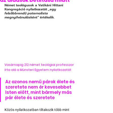
az áldások betiltása miatt
Német teológusok a Vatikáni Hittani 
Kongregáció nyilatkozatát 
„egy 
felsőbbrendű paternalista 
megnyilvánulásként”
 értékelik. 
Vasárnapig 212 német teológiai professzor 
írta alá a Münsteri Egyetem nyilatkozatát 
Az azonos nemű párok élete és 
szeretete nem ér kevesebbet 
Isten előtt, mint bármely más 
pár élete és szeretete
Közös nyilatkozatban tiltakozik több mint 