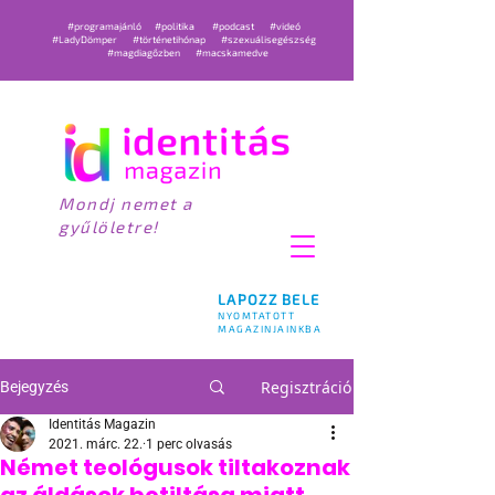
#programajánló
#politika
#podcast
#videó
#LadyDömper
#történetihónap
#szexuálisegészség
#magdiagőzben
#macskamedve
Mondj nemet a
gyűlöletre!
LAPOZZ BELE
NYOMTATOTT
MAGAZINJAINKBA
Regisztráció
Bejegyzés
Identitás Magazin
2021. márc. 22.
1 perc olvasás
Német teológusok tiltakoznak