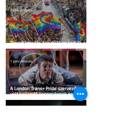
2 perc olvasás
Terrortámadás árnyékában tartják az
idei WorldPride-ot Amszterdamban
1 perc olvasás
A London Trans+ Pride szervezője nem
volt hajlandó ünnepségnek nevezni az
eseményt- a BBC ezért törölte vele az
interjút
2 perc olvasás