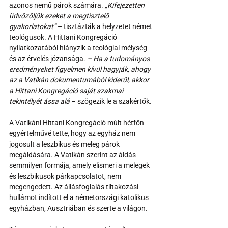
azonos nemű párok számára. 
„Kifejezetten 
üdvözöljük ezeket a megtisztelő 
gyakorlatokat”
 – tisztázták a helyzetet német 
teológusok. A Hittani Kongregáció 
nyilatkozatából hiányzik a teológiai mélység 
és az érvelés józansága. 
– Ha a tudományos 
eredményeket figyelmen kívül hagyják, ahogy 
az a Vatikán dokumentumából kiderül, akkor 
a Hittani Kongregáció saját szakmai 
tekintélyét ássa alá
 – szögezik le a szakértők.
A Vatikáni Hittani Kongregáció múlt hétfőn 
egyértelművé tette, hogy az egyház nem 
jogosult a leszbikus és meleg párok 
megáldására. A Vatikán szerint az áldás 
semmilyen formája, amely elismeri a melegek 
és leszbikusok párkapcsolatot, nem 
megengedett. Az állásfoglalás tiltakozási 
hullámot indított el a németországi katolikus 
egyházban, Ausztriában és szerte a világon.