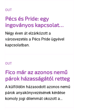
OUT
Pécs és Pride: egy
ingoványos kapcsolat
története
Négy éven át elzárkózott a
városvezetés a Pécs Pride ügyével
kapcsolatban.
OUT
Fico már az azonos nemű
párok házasságától retteg
A külföldön házasodott azonos nemű
párok anyakönyvezésének kérdése
komoly jogi dilemmát okozott a
szlovák belügynek, miközben Robert