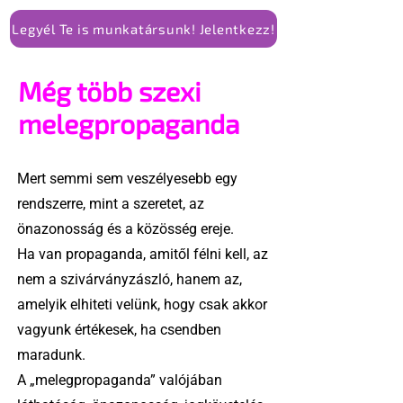
Legyél Te is munkatársunk! Jelentkezz!
Még több szexi
melegpropaganda
Mert semmi sem veszélyesebb egy
rendszerre, mint a szeretet, az
önazonosság és a közösség ereje.
Ha van propaganda, amitől félni kell, az
nem a szivárványzászló, hanem az,
amelyik elhiteti velünk, hogy csak akkor
vagyunk értékesek, ha csendben
maradunk.
A „melegpropaganda” valójában