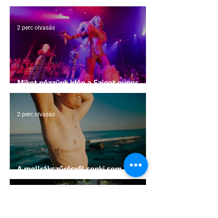
2 perc olvasás
Miket nézzünk idén a Sziget queer
sátrában?
2 perc olvasás
A mellrákszűrésről senki sem beszél a
mellkasi műtétek után - pedig kellene
1 perc olvasás