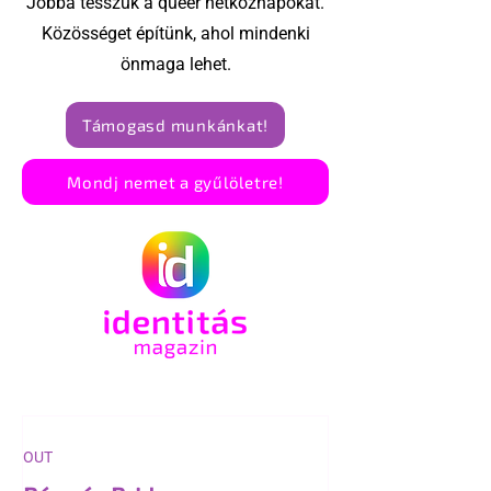
Jobbá tesszük a queer hétköznapokat.
Közösséget építünk, ahol mindenki
önmaga lehet.
Támogasd munkánkat!
Mondj nemet a gyűlöletre!
OUT