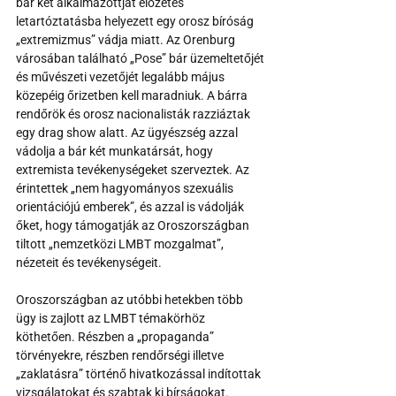
bár két alkalmazottját előzetes 
letartóztatásba helyezett egy orosz bíróság 
„extremizmus” vádja miatt. Az Orenburg 
városában található „Pose” bár üzemeltetőjét 
és művészeti vezetőjét legalább május 
közepéig őrizetben kell maradniuk. A bárra 
rendőrök és orosz nacionalisták razziáztak 
egy drag show alatt. Az ügyészség azzal 
vádolja a bár két munkatársát, hogy 
extremista tevékenységeket szerveztek. Az 
érintettek „nem hagyományos szexuális 
orientációjú emberek”, és azzal is vádolják 
őket, hogy támogatják az Oroszországban 
tiltott „nemzetközi LMBT mozgalmat”, 
nézeteit és tevékenységeit. 
Oroszországban az utóbbi hetekben több 
ügy is zajlott az LMBT témakörhöz 
köthetően. Részben a „propaganda” 
törvényekre, részben rendőrségi illetve 
„zaklatásra” történő hivatkozással indítottak 
vizsgálatokat és szabtak ki bírságokat.