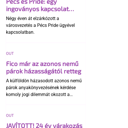
Pécs és Pride: egy
ingoványos kapcsolat
története
Négy éven át elzárkózott a
városvezetés a Pécs Pride ügyével
kapcsolatban.
OUT
Fico már az azonos nemű
párok házasságától retteg
A külföldön házasodott azonos nemű
párok anyakönyvezésének kérdése
komoly jogi dilemmát okozott a
szlovák belügynek, miközben Robert
Fico szerint az alkotmány
egyértelműen tiltja a házasságuk
OUT
elismerését. Közben az ellenzéken belül
JAVÍTOTT! 24 év várakozás