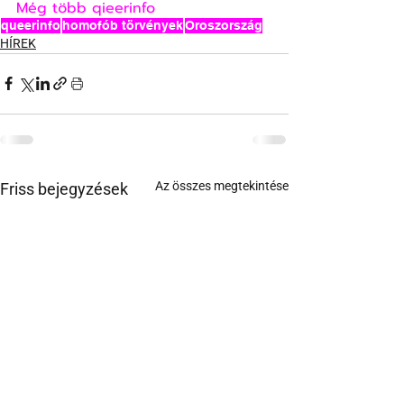
Még több qieerinfo
queerinfo
homofób törvények
Oroszország
HÍREK
Az összes megtekintése
Friss bejegyzések