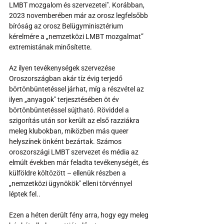
LMBT mozgalom és szervezetei". Korábban, 
2023 novemberében már az orosz legfelsőbb 
bíróság az orosz Belügyminisztérium 
kérelmére a „nemzetközi LMBT mozgalmat” 
extremistának minősítette.
Az ilyen tevékenységek szervezése 
Oroszországban akár tíz évig terjedő 
börtönbüntetéssel járhat, míg a részvétel az 
ilyen „anyagok" terjesztésében öt év 
börtönbüntetéssel sújtható. Röviddel a 
szigorítás után sor került az első razziákra 
meleg klubokban, miközben más queer 
helyszínek önként bezártak. Számos 
oroszországi LMBT szervezet és média az 
elmúlt években már feladta tevékenységét, és 
külföldre költözött – ellenük részben a 
„nemzetközi ügynökök" elleni törvénnyel 
léptek fel.. 
Ezen a héten derült fény arra, hogy egy meleg 