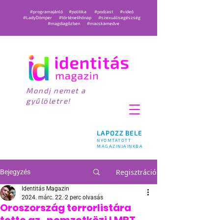
#programajánló
#politika
#podcast
#videó
#LadyDömper
#történetihónap
#szexuálisegészség
#magdiagőzben
#macskamedve
Mondj nemet a
gyűlöletre!
LAPOZZ BELE
NYOMTATOTT
MAGAZINJAINKBA
Regisztráció
Bejegyzés
Identitás Magazin
2024. márc. 22.
2 perc olvasás
Oroszország terrorlistára