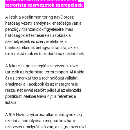
terrorista szervezetek szerepelnek 
A listát a Rosfinmonitoring nevű orosz 
hatóság vezeti, amelynek lehetősége van a 
pénzügyi tranzakciók figyelésére, más 
hatóságok értesítésére és azoknak a 
személyeknek és szervezeteknek a 
bankszámláinak befagyasztására, akiket 
extremistáknak és terroristáknak tekintenek. 
A fekete listán szereplő szervezetek közé 
tartozik az iszlamista terrorcsoport Al-Kaida 
és az amerikai Meta technológiai vállalat, 
amelynek a Facebook és az Instagram is 
része. Két évvel ezelőtt például az ellenzéki 
politikust, Aleksei Navalnijt is felvették a 
listára. 
A RIA Novosztyi orosz állami hírügynökség 
szerint a homályosan meghatározható 
szervezet amelyről szó van, az a „nemzetközi 