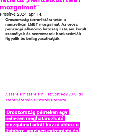
tette az „nemzetközi LMBT
mozgalmat”
Frissítve:
2024. ápr. 14.
Oroszország terrorlistára tette a 
nemzetközi LMBT mozgalmat. Az orosz 
pénzügyi ellenőrző hatóság listájára került 
személyek és szervezetek bankszámláit 
figyelik és befagyaszthatják.
A szerelem szerelem – ez volt egy 2018-as 
szentpétervári tüntetés üzenete
 Oroszország pénteken egy 
nehezen meghatározható 
mozgalmat adott hozzá ahhoz a 
listához, amelyen extremista és 