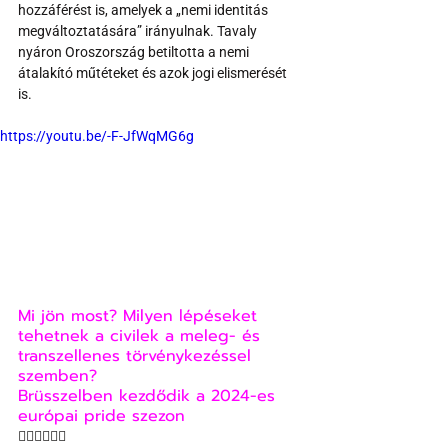
hozzáférést is, amelyek a „nemi identitás 
megváltoztatására” irányulnak. Tavaly 
nyáron Oroszország betiltotta a nemi 
átalakító műtéteket és azok jogi elismerését 
is.
https://youtu.be/-F-JfWqMG6g
Mi jön most? Milyen lépéseket 
tehetnek a civilek a meleg- és 
transzellenes törvénykezéssel 
szemben?
Brüsszelben kezdődik a 2024-es 
európai pride szezon
🏳‍🌈🏳‍🌈🏳‍🌈