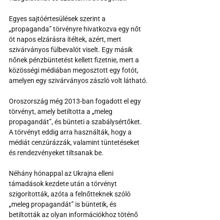
Egyes sajtóértesülések szerint a 
„propaganda” törvényre hivatkozva egy nőt 
öt napos elzárásra ítéltek, azért, mert 
szivárványos fülbevalót viselt. Egy másik 
nőnek pénzbüntetést kellett fizetnie, mert a 
közösségi médiában megosztott egy fotót, 
amelyen egy szivárványos zászló volt látható.
Oroszország még 2013-ban fogadott el egy 
törvényt, amely betiltotta a „meleg 
propagandát”, és bünteti a szabálysértőket. 
A törvényt eddig arra használták, hogy a 
médiát cenzúrázzák, valamint tüntetéseket 
és rendezvényeket tiltsanak be.
Néhány hónappal az Ukrajna elleni 
támadások kezdete után a törvényt 
szigorították, azóta a felnőtteknek szóló 
„meleg propagandát” is büntetik, és 
betiltották az olyan információkhoz töténő 