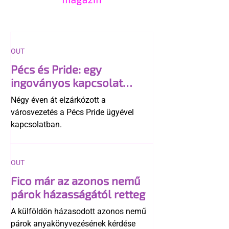
OUT
Pécs és Pride: egy
ingoványos kapcsolat
története
Négy éven át elzárkózott a
városvezetés a Pécs Pride ügyével
kapcsolatban.
OUT
Fico már az azonos nemű
párok házasságától retteg
A külföldön házasodott azonos nemű
párok anyakönyvezésének kérdése