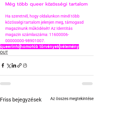
Még több queer közösségi tartalom
Ha szeretnél, hogy oldalunkon minél több 
közösségi tartalom jelenjen meg, támogasd 
magazinunk működését! Az Identitás 
magazin számlaszáma: 11600006-
00000000-98901007.
queerinfo
homofób törvények
vélemény
OUT
Az összes megtekintése
Friss bejegyzések