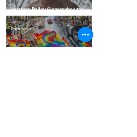
Jonathan Bailey új szerepben tér
vissza
2 perc olvasás
Terrortámadás árnyékában tartják az
idei WorldPride-ot Amszterdamban
1 perc olvasás
A London Trans+ Pride szervezője nem
volt hajlandó ünnepségnek nevezni az
eseményt- a BBC ezért törölte vele az
interjút