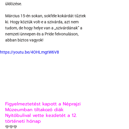
üldözése.
Március 15-én sokan, sokféle kokárdát tűztek 
ki. Hogy köztük volt-e a szivárda, azt nem 
tudom, de hogy helye van a „szivárdának” a 
nemzeti ünnepen és a Pride felvonuláson, 
abban biztos vagyok!
https://youtu.be/4OHLmgtW6V8
Figyelmeztetést kapott a Néprajzi 
Múzeumban tiltakozó diák
Nyitóbulival vette kezdetét a 12. 
történeti hónap
💚💚💚