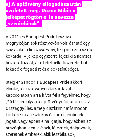
új Alaptörvény elfogadása után 
született meg. Rózsa Milán a 
jelképet rögtön el is nevezte 
„szivárdának”. 
A 2011-es Budapest Pride fesztivál 
megnyitóján sok résztvevőn volt látható egy 
szív alakú félig szivárvány, félig nemzeti színű 
kokárda. A jelkép egyszerre fejezi ki a nemzeti 
hovatartozást, a feltétel nélküli szeretetből 
fakadó elfogadást és a sokszínűséget. 
Steigler Sándor, a Budapest Pride akkori 
elnöke, a szivárványos kokárdával 
kapcsolatban arra hívta fel a figyelmet, hogy 
„2011-ben olyan alaptörvényt fogadott el az 
Országgyűlés, amely diszkriminatív módon 
korlátozza a leszbikus és meleg emberek 
jogait, vagy éppen elhallgatja, hogy ebben az 
országban igen is élnek, léteznek, dolgoznak, 
szeretnek emberek, akik leszbikusok, 