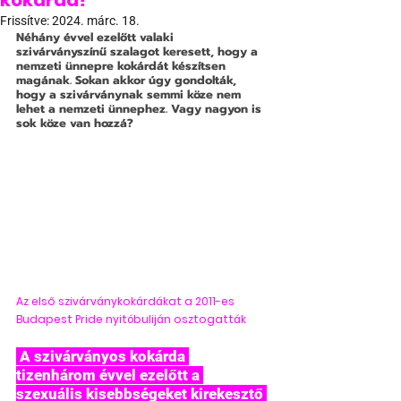
kokárda?
Frissítve:
2024. márc. 18.
Néhány évvel ezelőtt valaki 
szivárványszínű szalagot keresett, hogy a 
nemzeti ünnepre kokárdát készítsen 
magának. Sokan akkor úgy gondolták, 
hogy a szivárványnak semmi köze nem 
lehet a nemzeti ünnephez. Vagy nagyon is 
sok köze van hozzá?
Az első szivárványkokárdákat a 2011-es 
Budapest Pride nyitóbuliján osztogatták
 A szivárványos kokárda 
tizenhárom évvel ezelőtt a 
szexuális kisebbségeket kirekesztő 