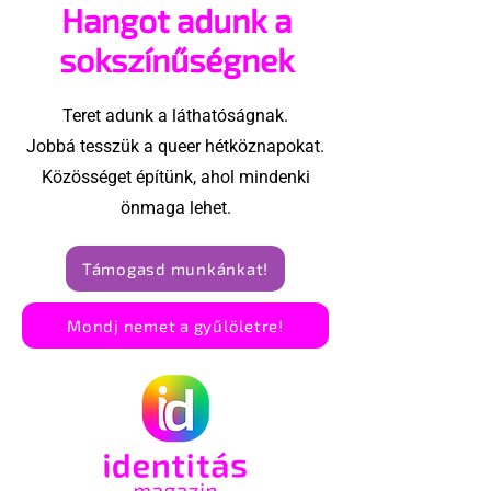
Hangot adunk a
Magnum szauna élén
sokszínűségnek
Teret adunk a láthatóságnak.
Jobbá tesszük a queer hétköznapokat.
Közösséget építünk, ahol mindenki
önmaga lehet.
Támogasd munkánkat!
Mondj nemet a gyűlöletre!