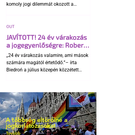
komoly jogi dilemmát okozott a
szlovák belügynek, miközben Robert
Fico szerint az alkotmány
egyértelműen tiltja a házasságuk
OUT
elismerését. Közben az ellenzéken belül
JAVÍTOTT! 24 év várakozás
is vita robbant ki arról, hogy vissza
a jogegyenlőségre: Robert
kellene-e vonni a kormány konzervatív
Biedroń megindító üzenete
alkotmánymódosítását
„24 év várakozás valamire, ami mások
a lengyel bejegyzett
számára magától értetődő.”– írta
élettársi kapcsolatokért
Biedroń a július közepén közzétett
bejegyzésben.
A többség eltörölné a
jogkorlátozásokat
Tovább