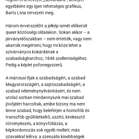
egyébként egy igen tehetséges grafikus, 
Barts Lívia tervezett meg.
Három évvel ezelőtt a jelkép ismét előkerült 
queer közösségi oldalakon. Sokan akkor – a 
járványidőszakban – nem értették, vagy nem 
akarták megérteni, hogy mi köze lehet a 
szivárványos kokárdának a 
szabadságharchoz, 1848 szellemiségéhez. 
Pedig a képlet pofonegyszerű. 
A márciusi ifjak a szabadságért, a szabad 
Magyarországért, a sajtószabadságért, a 
szabad véleménynyilvánításért, és nem 
utolsó sorban mindannyiunk mai szabad 
jövőjéért harcoltak, amibe bizony ma nem 
lenne szabad, hogy beleférjen a homofób és 
transzfób gyűlöletkeltő, uszító, kirekesztő 
törvénykezés, a könyvfóliázás, a 
képkordonozás sok egyéb mellett; más 
szavakkal lelírva: a szexuális kisebbségek 