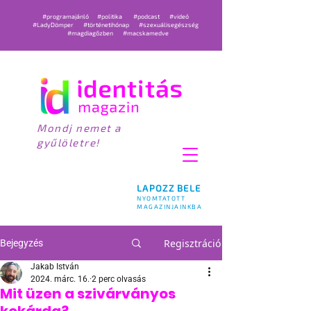
#programajánló
#politika
#podcast
#videó
#LadyDömper
#történetihónap
#szexuálisegészség
#magdiagőzben
#macskamedve
Mondj nemet a
gyűlöletre!
LAPOZZ BELE
NYOMTATOTT
MAGAZINJAINKBA
Regisztráció
Bejegyzés
Jakab István
2024. márc. 16.
2 perc olvasás
Mit üzen a szivárványos