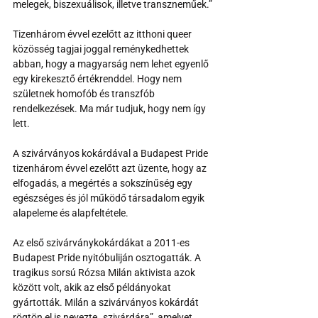
melegek, biszexuálisok, illetve transzneműek.”
Tizenhárom évvel ezelőtt az itthoni queer 
közösség tagjai joggal reménykedhettek 
abban, hogy a magyarság nem lehet egyenlő 
egy kirekesztő értékrenddel. Hogy nem 
születnek homofób és transzfób 
rendelkezések. Ma már tudjuk, hogy nem így 
lett.
A szivárványos kokárdával a Budapest Pride 
tizenhárom évvel ezelőtt azt üzente, hogy az 
elfogadás, a megértés a sokszínűség egy 
egészséges és jól működő társadalom egyik 
alapeleme és alapfeltétele.
Az első szivárványkokárdákat a 2011-es 
Budapest Pride nyitóbuliján osztogatták. A 
tragikus sorsú Rózsa Milán aktivista azok 
között volt, akik az első példányokat 
gyártották. Milán a szivárványos kokárdát 
rögtön el is nevezte „szivárdára”, amelyet 