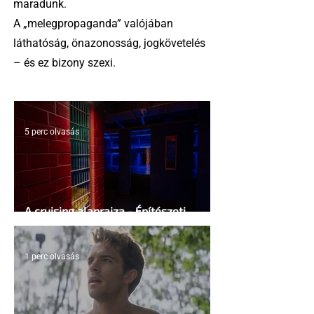
maradunk.
A „melegpropaganda” valójában
láthatóság, önazonosság, jogkövetelés
– és ez bizony szexi.
5 perc olvasás
A cruising alaprajza - Építészeti
irányelvek a vágy maximalizálására
1 perc olvasás