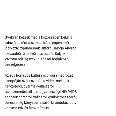
Gyakran kezelik még a közösségen belül is 
tabutémaként a szexualitást, éppen ezért 
ígérkezik izgalmasnak Dittera-Balogh Andrea 
szexuáltörténeti körutazása és Sulyok 
Viktória női (a)szexualitással foglalkozó 
beszélgetése.
Az egy hónapos kulturális programsorozat 
apropóján szó lesz még a vidéki melegek 
helyzetéről, gyermekvállalásról, 
transzneműekről, a magyarországi HIV/AIDS 
sajtótörténetéről, vallásról, gyűlöletbeszédről, 
de lesz még könyvbemutató, kirándulás, buli, 
kocsmakvíz és filmvetítés is.