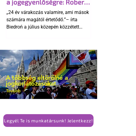
a jogegyenlőségre: Robert
kellene-e vonni a kormány konzervatív
Biedroń megindító üzenete
alkotmánymódosítását
„24 év várakozás valamire, ami mások
a lengyel bejegyzett
számára magától értetődő.”– írta
élettársi kapcsolatokért
Biedroń a július közepén közzétett
bejegyzésben.
A többség eltörölné a
jogkorlátozásokat
Tovább
Legyél Te is munkatársunk! Jelentkezz!