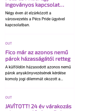
ingoványos kapcsolat
története
Négy éven át elzárkózott a
városvezetés a Pécs Pride ügyével
kapcsolatban.
OUT
Fico már az azonos nemű
párok házasságától retteg
A külföldön házasodott azonos nemű
párok anyakönyvezésének kérdése
komoly jogi dilemmát okozott a
szlovák belügynek, miközben Robert
Fico szerint az alkotmány
egyértelműen tiltja a házasságuk
OUT
elismerését. Közben az ellenzéken belül
JAVÍTOTT! 24 év várakozás
is vita robbant ki arról, hogy vissza