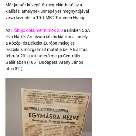
Már január közepétől megtekinthető az a 
kiállítás, amelynek ünnepélyes megnyitójával 
veszi kezdetét a 10. LMBT Történeti Hónap.
Az 
Előbújó dokumentumok 2.0
 a Blinken OSA 
és a Háttér Archívum közös kiállítása, amely 
a Közép- és Délkelet-Európa meleg és 
leszbikus mozgalmait mutatja be. A kiállítás 
február 20-ig tekinthető meg a Centrális 
Galériában (1051 Budapest, Arany János 
utca 32.). 