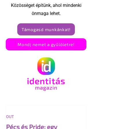
Közösséget építünk, ahol mindenki
önmaga lehet.
Támogasd munkánkat!
Mondj nemet a gyűlöletre!
OUT
Pécs és Pride: egy