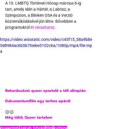
A 10. LMBTQ Történeti Hónap március 6-ig 
tart, amely idén a Háttér, a Labrisz, a 
Szimpozion, a Blinken OSA és a Verzió 
közreműködésével jön létre. Bővebben a 
programokról 
itt olvashatsz.
https://video.wixstatic.com/video/c45f15_58a9b8e
5d8984ac6b5b7feebe5102c6a/1080p/mp4/file.mp
4
Rekordszámú queer sportoló a téli olimpián
Dokumentumfilm egy terhes apáról
😉😉
Még több Queer tartalom
queerinfo
Jakab István
film
kultúra