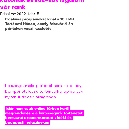
katonák és sok-sok izgalom
vár ránk
Frissítve:
2022. febr. 5.
Izgalmas programokat kínál a 10. LMBT 
Történeti Hónap, amely február 4-én 
pénteken veszi kezdetét.
Ha szovjet meleg katonák nem is, de Lady 
Dömper ott lesz a történeti hónap pénteki 
nyitóbuliján az Alteregoban
 Idén nem csak online térben kerül 
megrendezésre a közösségünk történetét 
bemutató programsorozat vidéki és 
budapesti helyszíneken 