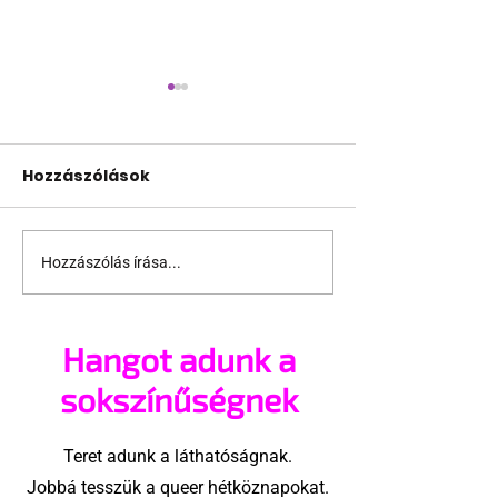
Hozzászólások
Hozzászólás írása...
Rendhagyó
Még a
balettórák a queer
legellensége
emberek
közegben is
Hangot adunk a
elfogadásáért
önmagunk le
sokszínűségnek
Teret adunk a láthatóságnak.
Jobbá tesszük a queer hétköznapokat.