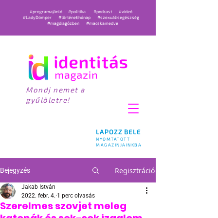
#programajánló
#politika
#podcast
#videó
#LadyDömper
#történetihónap
#szexuálisegészség
#magdiagőzben
#macskamedve
Mondj nemet a
gyűlöletre!
LAPOZZ BELE
NYOMTATOTT
MAGAZINJAINKBA
Regisztráció
Bejegyzés
Jakab István
2022. febr. 4.
1 perc olvasás
Szerelmes szovjet meleg