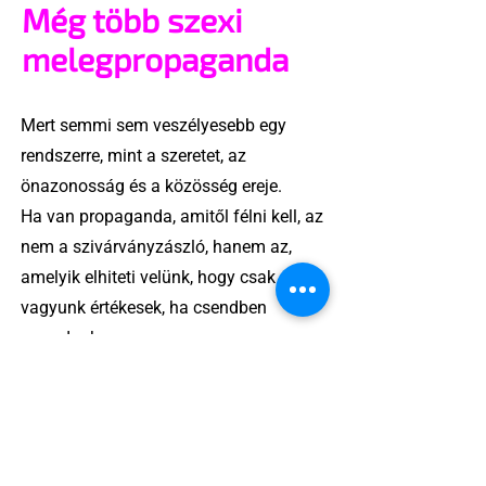
Még több szexi
melegpropaganda
Mert semmi sem veszélyesebb egy
rendszerre, mint a szeretet, az
önazonosság és a közösség ereje.
Ha van propaganda, amitől félni kell, az
nem a szivárványzászló, hanem az,
amelyik elhiteti velünk, hogy csak akkor
vagyunk értékesek, ha csendben
maradunk.
A „melegpropaganda” valójában
láthatóság, önazonosság, jogkövetelés
– és ez bizony szexi.