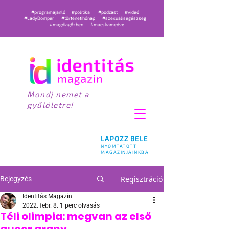
#programajánló
#politika
#podcast
#videó
#LadyDömper
#történetihónap
#szexuálisegészség
#magdiagőzben
#macskamedve
Mondj nemet a
gyűlöletre!
LAPOZZ BELE
NYOMTATOTT
MAGAZINJAINKBA
Regisztráció
Bejegyzés
Identitás Magazin
2022. febr. 8.
1 perc olvasás
Téli olimpia: megvan az első