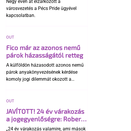
Négy éven át elzárkózott a
városvezetés a Pécs Pride ügyével
kapcsolatban.
OUT
Fico már az azonos nemű
párok házasságától retteg
A külföldön házasodott azonos nemű
párok anyakönyvezésének kérdése
komoly jogi dilemmát okozott a
szlovák belügynek, miközben Robert
Fico szerint az alkotmány
egyértelműen tiltja a házasságuk
OUT
elismerését. Közben az ellenzéken belül
JAVÍTOTT! 24 év várakozás
is vita robbant ki arról, hogy vissza
a jogegyenlőségre: Robert
kellene-e vonni a kormány konzervatív
Biedroń megindító üzenete
alkotmánymódosítását
„24 év várakozás valamire, ami mások