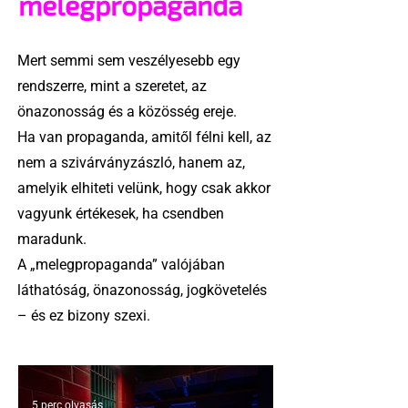
melegpropaganda
Mert semmi sem veszélyesebb egy
rendszerre, mint a szeretet, az
önazonosság és a közösség ereje.
Ha van propaganda, amitől félni kell, az
nem a szivárványzászló, hanem az,
amelyik elhiteti velünk, hogy csak akkor
vagyunk értékesek, ha csendben
maradunk.
A „melegpropaganda” valójában
láthatóság, önazonosság, jogkövetelés
– és ez bizony szexi.
5 perc olvasás