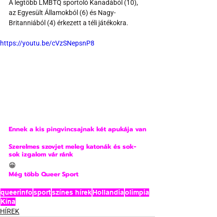
A legtöbb LMBTQ sportoló Kanadából (10), 
az Egyesült Államokból (6) és Nagy-
Britanniából (4) érkezett a téli játékokra.
https://youtu.be/cVzSNepsnP8
Ennek a kis pingvincsajnak két apukája van
Szerelmes szovjet meleg katonák és sok-
sok izgalom vár ránk
😁
Még több Queer Sport
queerinfo
sport
színes hírek
Hollandia
olimpia
Kína
HÍREK