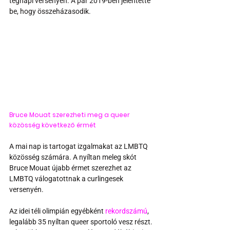
tegnapi versenyen. A pár 2019-ben jelentette 
be, hogy összeházasodik.
Bruce Mouat szerezheti meg a queer 
közösség következő érmét
A mai nap is tartogat izgalmakat az LMBTQ 
közösség számára. A nyíltan meleg skót 
Bruce Mouat újabb érmet szerezhet az 
LMBTQ válogatottnak a curlingesek 
versenyén.
Az idei téli olimpián egyébként 
rekordszámú
, 
legalább 35 nyíltan queer sportoló vesz részt. 