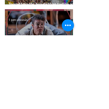
Terrortámadás árnyékában tartják az
idei WorldPride-ot Amszterdamban
1 perc olvasás
A London Trans+ Pride szervezője nem
volt hajlandó ünnepségnek nevezni az
eseményt- a BBC ezért törölte vele az
interjút
2 perc olvasás
Kényszerű száműzetésben az orosz
LMBTQ+ sajtó utolsó nagy hangja
2 perc olvasás