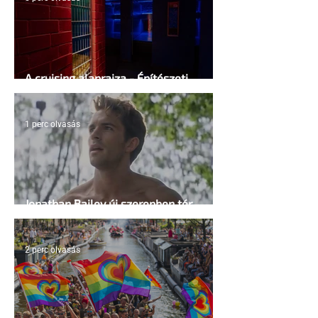
A cruising alaprajza - Építészeti
irányelvek a vágy maximalizálására
1 perc olvasás
Jonathan Bailey új szerepben tér
vissza
2 perc olvasás