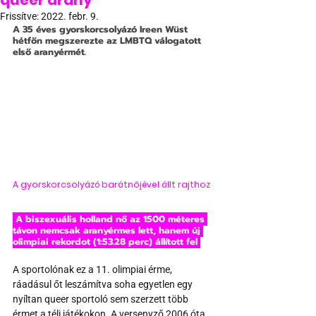
queer arany
Frissítve:
2022. febr. 9.
A 35 éves gyorskorcsolyázó Ireen Wüst 
hétfőn megszerezte az LMBTQ válogatott 
első aranyérmét.
A gyorskorcsolyázó barátnőjével állt rajthoz
 A biszexuális holland nő az 1500 méteres 
távon nemcsak aranyérmes lett, hanem új 
olimpiai rekordot (1:53.28 perc) állított fel 
A sportolónak ez a 11. olimpiai érme, 
ráadásul őt leszámítva soha egyetlen egy 
nyíltan queer sportoló sem szerzett több 
érmet a téli játékokon. A versenyző 2006 óta 