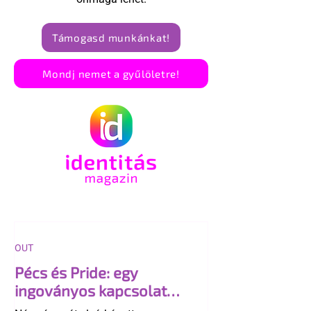
Támogasd munkánkat!
Mondj nemet a gyűlöletre!
OUT
Pécs és Pride: egy
ingoványos kapcsolat
története