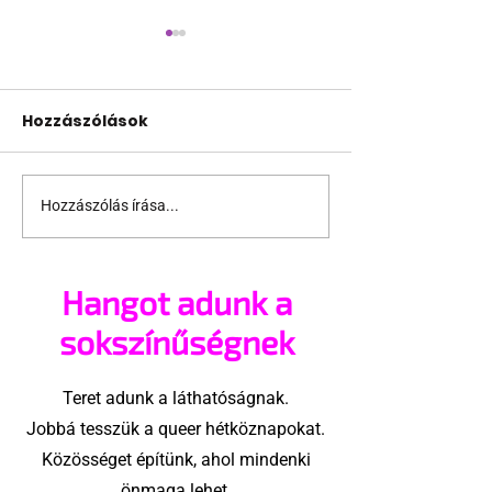
Hozzászólások
Hozzászólás írása...
Rekordszámú queer
Szivárványzá
sportoló a téli
miatt lett ros
olimpián
magyar szurk
Hangot adunk a
sokszínűségnek
Teret adunk a láthatóságnak.
Jobbá tesszük a queer hétköznapokat.
Közösséget építünk, ahol mindenki
önmaga lehet.