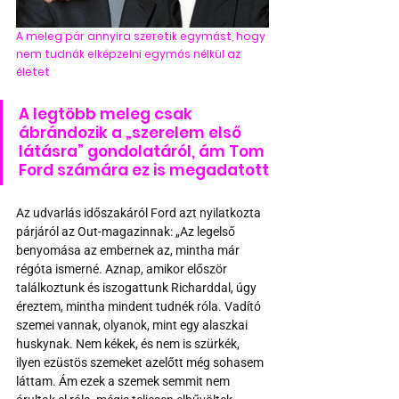
A meleg pár annyira szeretik egymást, hogy 
nem tudnák elképzelni egymás nélkül az 
életet
A legtöbb meleg csak 
ábrándozik a „szerelem első 
látásra” gondolatáról, ám Tom 
Ford számára ez is megadatott
Az udvarlás időszakáról Ford azt nyilatkozta 
párjáról az Out-magazinnak: „Az legelső 
benyomása az embernek az, mintha már 
régóta ismerné. Aznap, amikor először 
találkoztunk és iszogattunk Richarddal, úgy 
éreztem, mintha mindent tudnék róla. Vadító 
szemei vannak, olyanok, mint egy alaszkai 
huskynak. Nem kékek, és nem is szürkék, 
ilyen ezüstös szemeket azelőtt még sohasem 
láttam. Ám ezek a szemek semmit nem 