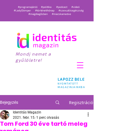
#programajánló
#politika
#podcast
#videó
#LadyDömper
#történetihónap
#szexuálisegészség
#magdiagőzben
#macskamedve
Mondj nemet a
gyűlöletre!
LAPOZZ BELE
NYOMTATOTT
MAGAZINJAINKBA
Regisztráció
Bejegyzés
Identitás Magazin
2021. febr. 15.
1 perc olvasás
Tom Ford 30 éve tartó meleg