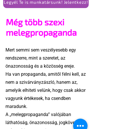
Legyél Te is munkatársunk! Jelentkezz!
Még több szexi
melegpropaganda
Mert semmi sem veszélyesebb egy
rendszerre, mint a szeretet, az
önazonosság és a közösség ereje.
Ha van propaganda, amitől félni kell, az
nem a szivárványzászló, hanem az,
amelyik elhiteti velünk, hogy csak akkor
vagyunk értékesek, ha csendben
maradunk.
A „melegpropaganda” valójában
láthatóság, önazonosság, jogkövetelés