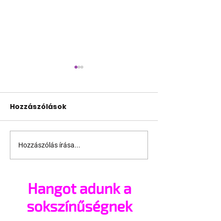
Hozzászólások
Hozzászólás írása...
Leszbikus a
Schmied Zoltá
nagymamám!
veletek vagyo
család az cs
Hangot adunk a
sokszínűségnek