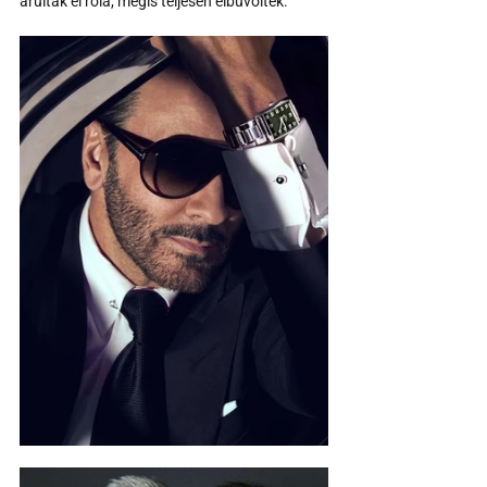
árultak el róla, mégis teljesen elbűvöltek.