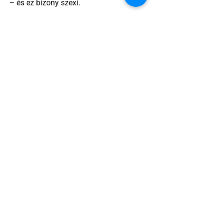
– és ez bizony szexi.
2 perc olvasás
Egy amerikai lelkész szerint a női
kosárlabda transzneműséghez vezet
2 perc olvasás
Miket nézzünk idén a Sziget queer
sátrában?