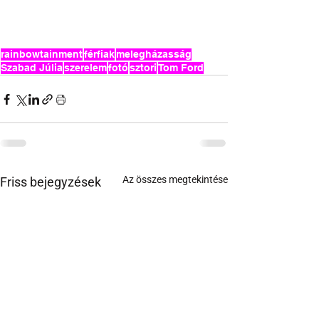
rainbowtainment
férfiak
melegházasság
Szabad Júlia
szerelem
fotó
sztori
Tom Ford
Az összes megtekintése
Friss bejegyzések