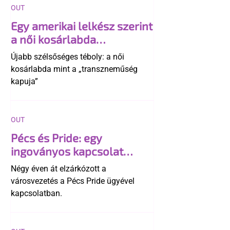
OUT
Egy amerikai lelkész szerint
a női kosárlabda
transzneműséghez vezet
Újabb szélsőséges téboly: a női
kosárlabda mint a „transzneműség
kapuja”
OUT
Pécs és Pride: egy
ingoványos kapcsolat
története
Négy éven át elzárkózott a
városvezetés a Pécs Pride ügyével
kapcsolatban.