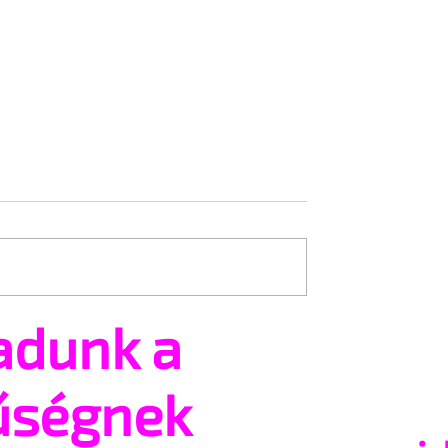
adunk a
igyelmen kívül
Brit hatóság: törvényes a
likk egy
transz emberek kizárása 
ű nő törlési
mosdókból
űségnek
 most 25 milliót