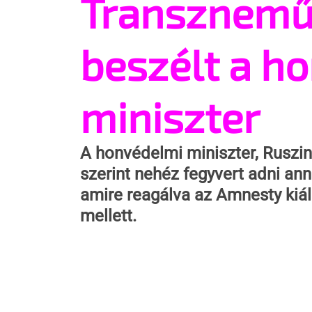
Transznemű
beszélt a h
miniszter
A honvédelmi miniszter, Ruszin
szerint nehéz fegyvert adni ann
amire reagálva az Amnesty kiá
mellett.