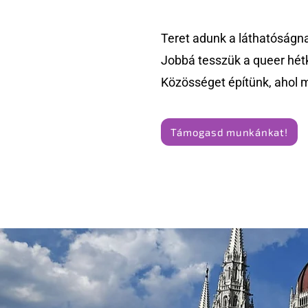
Teret adunk a láthatóságn
Jobbá tesszük a queer hét
Közösséget építünk, ahol 
Támogasd munkánkat!