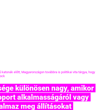
katonák előtt, Magyarországon továbbra is politikai vita tárgya, hogy 
tock
oport alkalmasságáról vagy 
almaz meg állításokat 