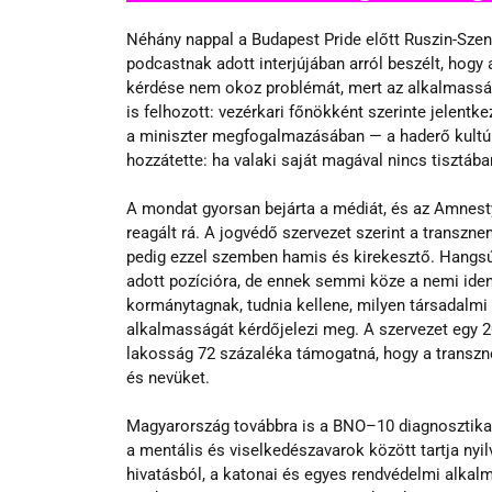
Néhány nappal a Budapest Pride előtt Ruszin-Szen
podcastnak adott interjújában arról beszélt, hogy
kérdése nem okoz problémát, mert az alkalmasságr
is felhozott: vezérkari főnökként szerinte jelentk
a miniszter megfogalmazásában — a haderő kultúrá
hozzátette: ha valaki saját magával nincs tisztába
A mondat gyorsan bejárta a médiát, és az Amnest
reagált rá. A jogvédő szervezet szerint a transzne
pedig ezzel szemben hamis és kirekesztő. Hangsúl
adott pozícióra, de ennek semmi köze a nemi iden
kormánytagnak, tudnia kellene, milyen társadalmi
alkalmasságát kérdőjelezi meg. A szervezet egy 20
lakosság 72 százaléka támogatná, hogy a transz
és nevüket.
Magyarország továbbra is a BNO–10 diagnosztikai 
a mentális és viselkedészavarok között tartja nyi
hivatásból, a katonai és egyes rendvédelmi alkalm