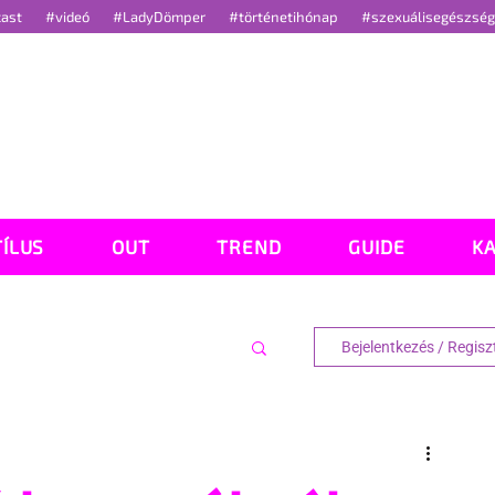
cast
#videó
#LadyDömper
#történetihónap
#szexuálisegészsé
TÍLUS
OUT
TREND
GUIDE
K
Bejelentkezés / Regisz