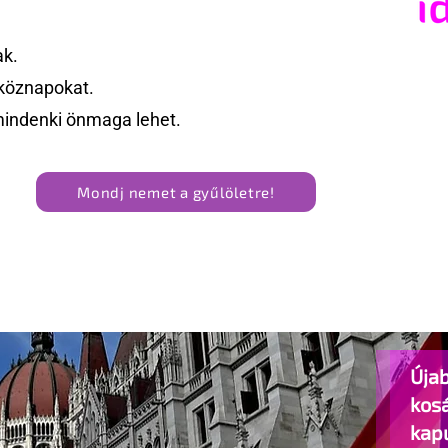
ak.
köznapokat.
mindenki önmaga lehet.
Mondj nemet a gyűlöletre!
Újab
kos
kap