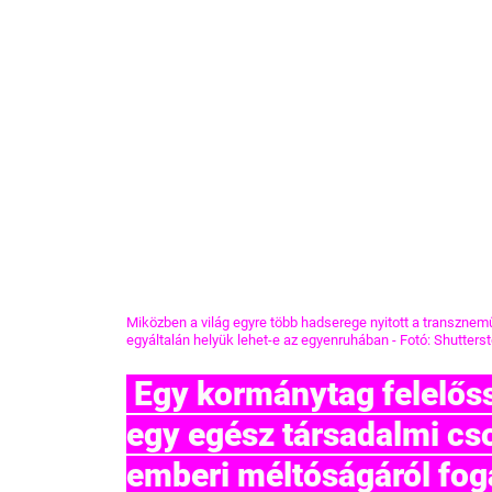
Miközben a világ egyre több hadserege nyitott a transznemű 
egyáltalán helyük lehet-e az egyenruhában - Fotó: Shutters
 Egy kormánytag felelőssége különösen nagy, amikor 
egy egész társadalmi cs
emberi méltóságáról fog