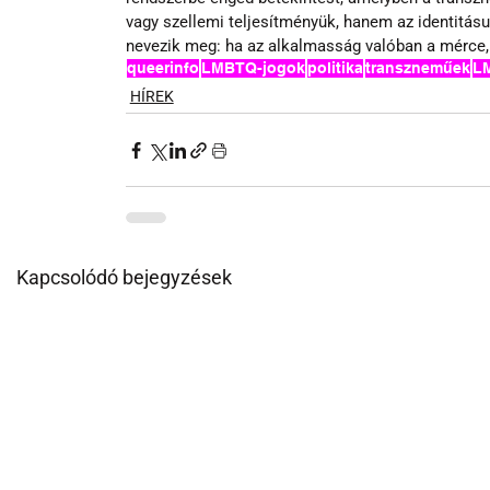
vagy szellemi teljesítményük, hanem az identitás
nevezik meg: ha az alkalmasság valóban a mérce, 
queerinfo
LMBTQ-jogok
politika
transzneműek
L
HÍREK
Kapcsolódó bejegyzések