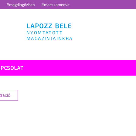
g
#magdiagőzben
#macskamedve
LAPOZZ BELE
NYOMTATOTT
MAGAZINJAINKBA
APCSOLAT
tráció