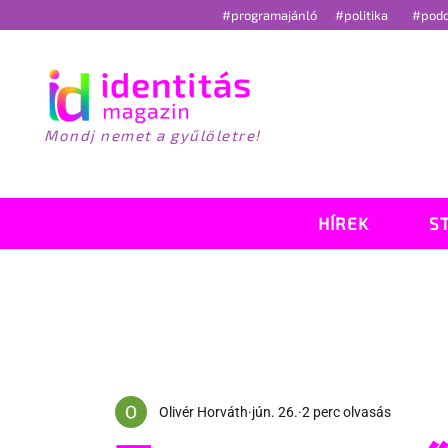
#programajánló
#politika
#pod
Mondj nemet a gyűlöletre!
HÍREK
S
Olivér Horváth
jún. 26.
2 perc olvasás