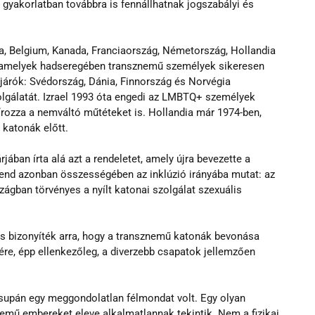
yakorlatban továbbra is fennállhatnak jogszabályi és 
lia, Belgium, Kanada, Franciaország, Németország, Hollandia 
, amelyek hadseregében transznemű személyek sikeresen 
árók: Svédország, Dánia, Finnország és Norvégia 
lgálatát. Izrael 1993 óta engedi az LMBTQ+ személyek 
zírozza a nemváltó műtéteket is. Hollandia már 1974-ben, 
 katonák előtt.
ban írta alá azt a rendeletet, amely újra bevezette a 
 trend azonban összességében az inklúzió irányába mutat: az 
zágban törvényes a nyílt katonai szolgálat szexuális 
s bizonyíték arra, hogy a transznemű katonák bevonása 
re, épp ellenkezőleg, a diverzebb csapatok jellemzően 
supán egy meggondolatlan félmondat volt. Egy olyan 
emű embereket eleve alkalmatlannak tekintik. Nem a fizikai 