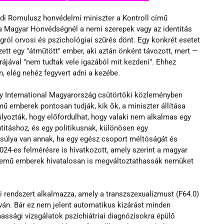
di Romulusz honvédelmi miniszter a Kontroll című 
 a Magyar Honvédségnél a nemi szerepek vagy az identitás 
ól orvosi és pszichológiai szűrés dönt. Egy konkrét esetet 
ezett egy "átműtött" ember, aki aztán önként távozott, mert — 
jával "nem tudtak vele igazából mit kezdeni". Ehhez 
n, elég nehéz fegyvert adni a kezébe.
y International Magyarország csütörtöki közleményben 
mű emberek pontosan tudják, kik ők, a miniszter állítása 
yozták, hogy előfordulhat, hogy valaki nem alkalmas egy 
titáshoz, és egy politikusnak, különösen egy 
 súlya van annak, ha egy egész csoport méltóságát és 
24-es felmérésre is hivatkozott, amely szerint a magyar 
nemű emberek hivatalosan is megváltoztathassák nemüket 
rendszert alkalmazza, amely a transzszexualizmust (F64.0) 
lván. Bár ez nem jelent automatikus kizárást minden 
assági vizsgálatok pszichiátriai diagnózisokra épülő 