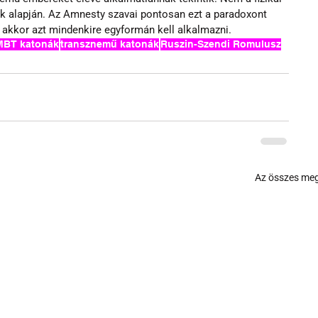
uk alapján. Az Amnesty szavai pontosan ezt a paradoxont 
akkor azt mindenkire egyformán kell alkalmazni.
MBT katonák
transznemű katonák
Ruszin-Szendi Romulusz
Az összes meg