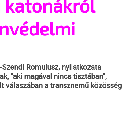
 katonákról
onvédelmi
-Szendi Romulusz, nyilatkozata 
ak, "aki magával nincs tisztában", 
llt válaszában a transznemű közösség 