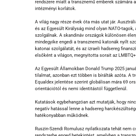
rendszere miatt a transznemű emberek számára a g
intézményi korlátok.
A világ nagy része évek óta más utat jár. Ausztrá
és az Egyesült Királyság mind olyan NATO-tagok
szolgálnak. A skandináv országok különösen élenj
mindegyike engedi a transznemű katonák nyílt szo
katonai szolgálatát, és az izraeli hadsereg finans
elsőként a világon, megnyitotta sorait az LMBTQ+
Az Egyesült Államokban Donald Trump 2025 januárjá
tilalmat, azonban ezt többen is bírálták azóta. A
Equaldex jelentése szerint globálisan mára 69 ors
orientációtól és nemi identitástól függetlenül.
Kutatások egybehangzóan azt mutatják, hogy ninc
negatív hatással lenne a hadsereg harckészültségé
hatékonyabban működnek.
Ruszin-Szendi Romulusz nyilatkozata tehát nem c
rendszerbe enged betekintést, amelyben a transzn