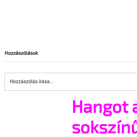
Hozzászólások
Hozzászólás írása...
Hangot 
New York saját
Két évig f
transzegészségügyi klinikát
hagyta a B
nyit, de a fiatalok ki vannak
transznem
sokszín
zárva
kérelmét –
fizet