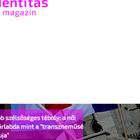
b szélsőséges téboly: a női
árlabda mint a "transzneműség
uja"