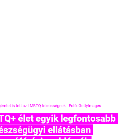
éretet is tett az LMBTQ-közösségnek - Fotó: GettyImages
észségügyi ellátásban 