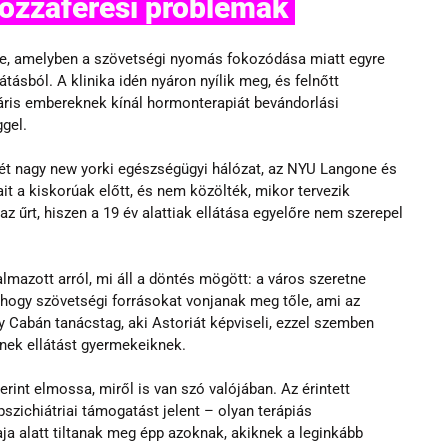
ozzáférési problémák 
re, amelyben a szövetségi nyomás fokozódása miatt egyre 
tásból. A klinika idén nyáron nyílik meg, és felnőtt 
is embereknek kínál hormonterapiát bevándorlási 
ggel.
t nagy new yorki egészségügyi hálózat, az NYU Langone és 
it a kiskorúak előtt, és nem közölték, mikor tervezik 
 az űrt, hiszen a 19 év alattiak ellátása egyelőre nem szerepel 
almazott arról, mi áll a döntés mögött: a város szeretne 
, hogy szövetségi forrásokat vonjanak meg tőle, ami az 
y Cabán tanácstag, aki Astoriát képviseli, ezzel szemben 
snek ellátást gyermekeiknek.
erint elmossa, miről is van szó valójában. Az érintett 
szichiátriai támogatást jelent – olyan terápiás 
a alatt tiltanak meg épp azoknak, akiknek a leginkább 