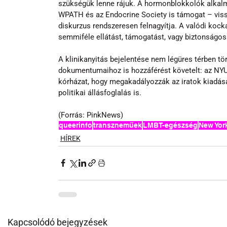
szükségük lenne rájuk. A hormonblokkolók alkalm
WPATH és az Endocrine Society is támogat – vissz
diskurzus rendszeresen felnagyítja. A valódi kock
semmiféle ellátást, támogatást, vagy biztonságos 
A klinikanyitás bejelentése nem légüres térben tö
dokumentumaihoz is hozzáférést követelt: az NYU
kórházat, hogy megakadályozzák az iratok 
kiadásá
politikai állásfoglalás is.
(Forrás: PinkNews)
queerinfo
transzneműek
LMBT-egészség
New Yor
HÍREK
Kapcsolódó bejegyzések