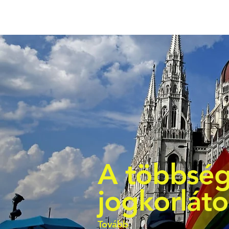
A többség
jogkorlát
Tovább