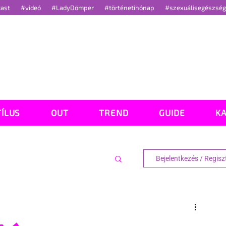
cast
#videó
#LadyDömper
#történetihónap
#szexuálisegészsé
TÍLUS
OUT
TREND
GUIDE
K
Bejelentkezés / Regisz