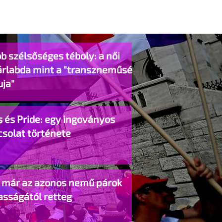
b szélsőséges téboly: a női
árlabda mint a "transzneműség
uja"
 és Pride: egy ingoványos
csolat története
o már az azonos nemű párok
asságától retteg