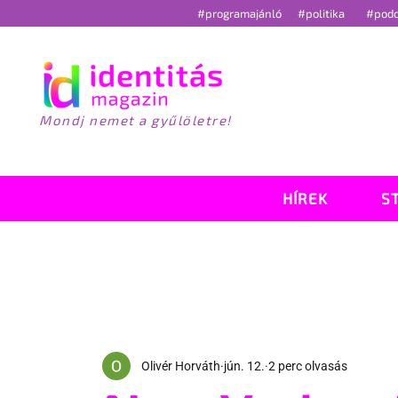
#programajánló
#politika
#pod
Mondj nemet a gyűlöletre!
HÍREK
S
Olivér Horváth
jún. 12.
2 perc olvasás