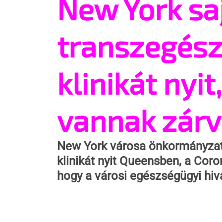
New York sa
transzegész
klinikát nyit,
vannak zár
New York városa önkormányzati
klinikát nyit Queensben, a Coro
hogy a városi egészségügyi hiva