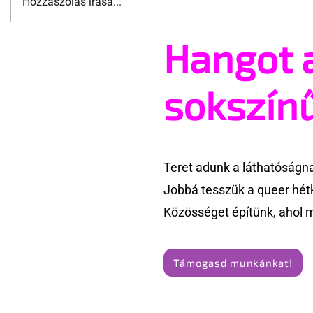
Hozzászólás írása...
Hangot 
New York először rendezett
Két évig f
Pride Ballt a városi
hagyta a B
tanácsteremben
transznem
sokszín
kérelmét –
fizet
Teret adunk a láthatóságn
Jobbá tesszük a queer hét
Közösséget építünk, ahol 
Támogasd munkánkat!