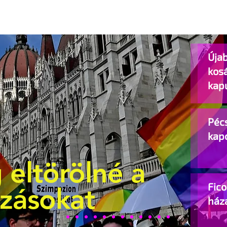
Újab
kos
kap
Pécs
kap
 eltörölné a
Fic
ozásokat
ház