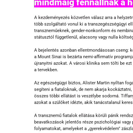
mindmáig fennállnak a h
A kezdeményezés közvetlen válasz arra a helyzet
több szolgáltató vonul ki a transzegészségügyi ellá
transzneműeknek, gender-nonkonform és nembinár
státusztól függetlenül, alacsony vagy nulla költsé
A bejelentés azonban ellentmondásosan cseng: ké
a Mount Sinai is bezárta nemi-affirmatív programja
újranyitni azokat. A városi klinika sem tölti be ezt
a tervekben.
Az egészségügyi biztos, Alister Martin nyíltan fog
segíteni a fiataloknak, de nem akarja kockáztatni
összes többi ellátást is veszélybe sodorná. Tiffan
azokat a szülőket idézte, akik tanácstalanul kere
A transznemű fiatalok ellátása körüli pánik rendsz
beavatkozások jelentős része pszichológiai vagy p
folyamatokat, amelyeket a „gyerekvédelem" zászlaj