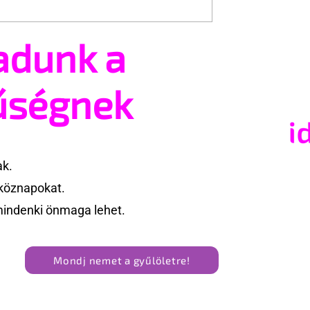
adunk a
igyelmen kívül
Brit hatóság: törvényes a
likk egy
transz emberek kizárása 
ű nő törlési
mosdókból
űségnek
 most 25 milliót
ak.
köznapokat.
mindenki önmaga lehet.
Mondj nemet a gyűlöletre!