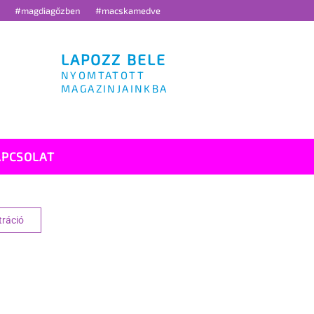
g
#magdiagőzben
#macskamedve
LAPOZZ BELE
NYOMTATOTT
MAGAZINJAINKBA
APCSOLAT
tráció