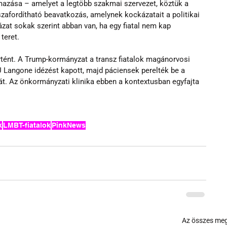
azása – amelyet a legtöbb szakmai szervezet, köztük a 
afordítható beavatkozás, amelynek kockázatait a politikai 
ázat sokak szerint abban van, ha egy fiatal nem kap 
teret.
rtént. A Trump-kormányzat a transz fiatalok magánorvosi 
 Langone idézést kapott, majd páciensek perelték be a 
t. Az 
önkormányzati klinika ebben a kontextusban egyfajta 
k
LMBT-fiatalok
PinkNews
Az összes meg