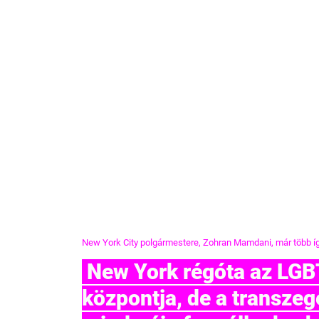
New York City polgármestere, Zohran Mamdani, már több íg
 New York régóta az LGBTQ+ élet egyik legfontosabb 
központja, de a transzeg