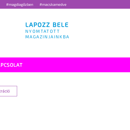
g
#magdiagőzben
#macskamedve
LAPOZZ BELE
NYOMTATOTT
MAGAZINJAINKBA
APCSOLAT
tráció