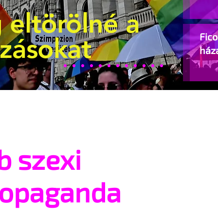
 eltörölné a
Fic
ozásokat
ház
b szexi
ropaganda