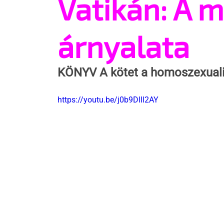
Vatikán: A 
árnyalata
KÖNYV
 A kötet a homoszexuali
https://youtu.be/j0b9DlIl2AY