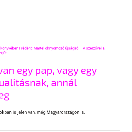
 könyvében Frédéric Martel oknyomozó újságíró – A szerzővel a 
rjút
van egy pap, vagy egy 
alitásnak, annál 
eg
tokban is jelen van, még Magyarországon is.