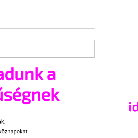
adunk a
ág első transznő
Amszterdami szerelmes
oka
pillanatok forró kádjelene
űségnek
ak.
köznapokat.