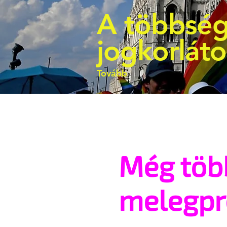
A többség
jogkorlát
Tovább
Még töb
melegp