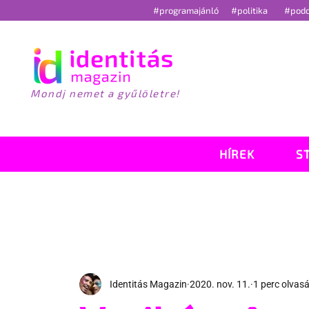
#programajánló
#politika
#pod
Mondj nemet a gyűlöletre!
HÍREK
S
Identitás Magazin
2020. nov. 11.
1 perc olvas