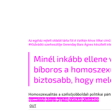
Az egyház rejtett oldalát tárta föl 
A Vatikán kínos titkai
 című
#Klubrádió
 szerkesztője Gerenday Bars Ágnes készített inte
Minél inkább ellene 
bíboros a homoszexu
biztosabb, hogy mel
Homoszexualitás a szélsőjobboldali politikai pár
queerinfo
könyv
egyház
Vatikán
Klubrádió
OUT