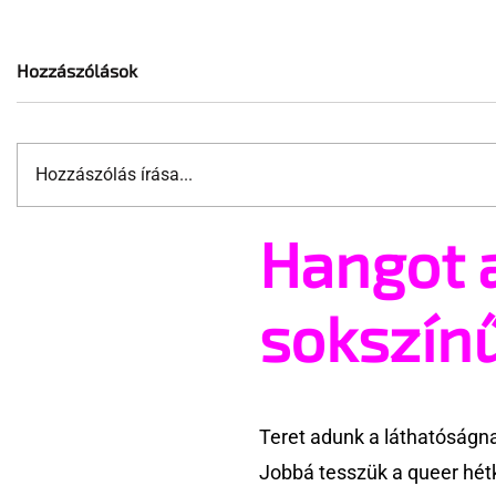
Hozzászólások
Hozzászólás írása...
Hangot 
Megköttetett itthon az első
Németorsz
transz és azonos nemű
parancsn
házasság
sokszín
Teret adunk a láthatóságn
Jobbá tesszük a queer hét