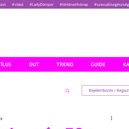
cast
#videó
#LadyDömper
#történetihónap
#szexuálisegészsé
TÍLUS
OUT
TREND
GUIDE
K
Bejelentkezés / Regisz
ás