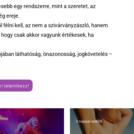
ebb egy rendszerre, mint a szeretet, az
g ereje.
 félni kell, az nem a szivárványzászló, hanem
k, hogy csak akkor vagyunk értékesek, ha
jában láthatóság, önazonosság, jogkövetelés –
! Jelentkezz!
2 nappal ezelőtt