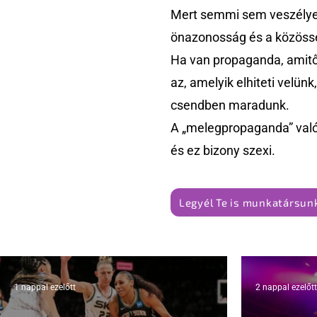
Mert semmi sem veszélyes
önazonosság és a közössé
Ha van propaganda, amitől
az, amelyik elhiteti velün
csendben maradunk.
A „melegpropaganda” való
és ez bizony szexi.
Legyél Te is munkatársunk
1 nappal ezelőtt
2 nappal ezelőtt