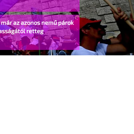
o már az azonos nemű párok
asságától retteg