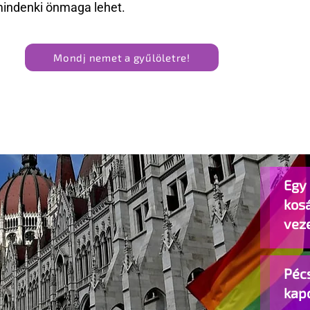
mindenki önmaga lehet.
Mondj nemet a gyűlöletre!
Egy 
kos
vez
Pécs
kap