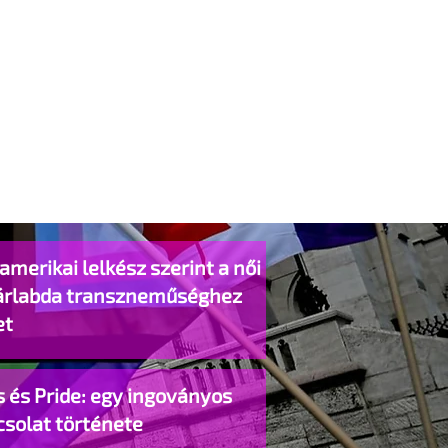
amerikai lelkész szerint a női
árlabda transzneműséghez
et
 és Pride: egy ingoványos
csolat története