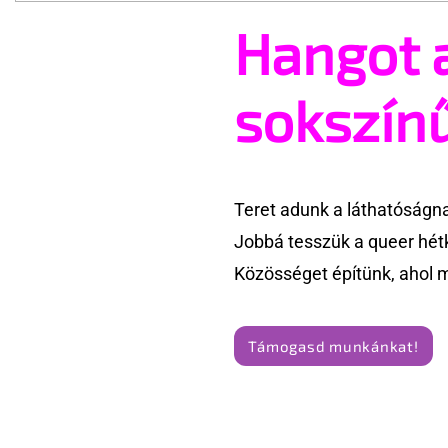
Hangot 
A cruising alaprajza -
Terrortám
Építészeti irányelvek a vágy
tartják az
maximalizálására
Amszterd
sokszín
Teret adunk a láthatóságn
Jobbá tesszük a queer hét
Közösséget építünk, ahol 
Támogasd munkánkat!