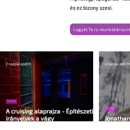
és ez bizony szexi.
Legyél Te is munkatársunk
2 nappal ezelőtt
6 nappal ezelőtt
TREND
STÍLUS
A cruising alaprajza - Építészeti
irányelvek a vágy
Jonathan 
maximalizálására
vissza