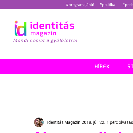
#programajánló
#politika
#pod
Mondj nemet a gyűlöletre!
HÍREK
S
Identitás Magazin
2018. júl. 22.
1 perc olvasás