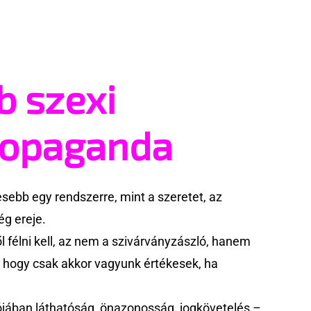
b szexi
ropaganda
ebb egy rendszerre, mint a szeretet, az
g ereje.
 félni kell, az nem a szivárványzászló, hanem
k, hogy csak akkor vagyunk értékesek, ha
jában láthatóság, önazonosság, jogkövetelés –