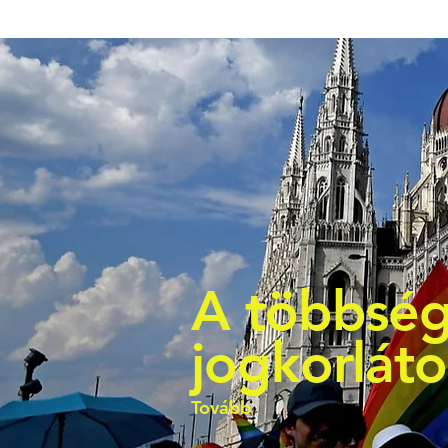
A többség
jogkorlát
Tovább