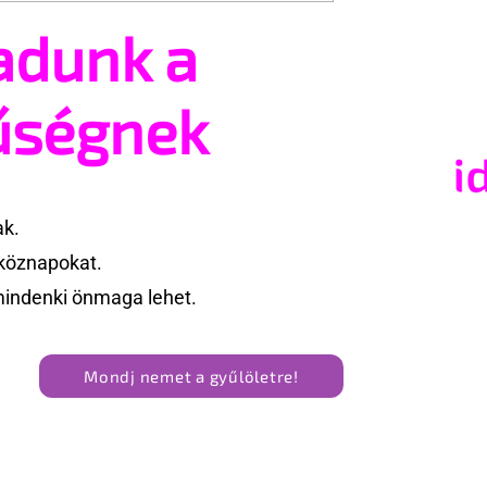
adunk a
adás árnyékában
A Sziget is beszáll a pécsi
 idei WorldPride-ot
Freedom Partyba
amban
űségnek
ak.
köznapokat.
mindenki önmaga lehet.
Mondj nemet a gyűlöletre!