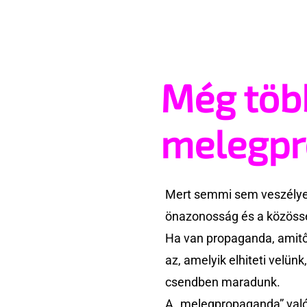
Még töb
melegp
Mert semmi sem veszélyes
önazonosság és a közössé
Ha van propaganda, amitől
az, amelyik elhiteti velün
csendben maradunk.
A „melegpropaganda” való