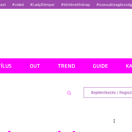
cast
#videó
#LadyDömper
#történetihónap
#szexuálisegészsé
TÍLUS
OUT
TREND
GUIDE
K
Bejelentkezés / Regisz