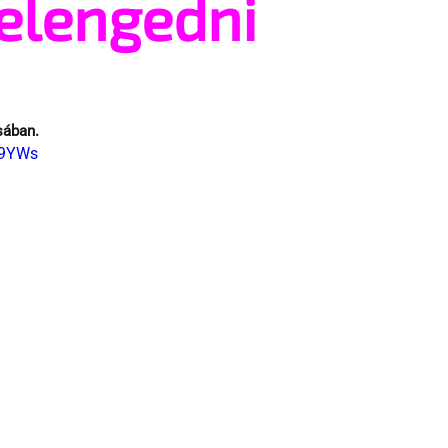
elengedni
sában.
o9YWs