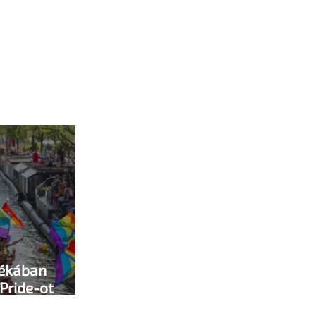
yékában
dPride-ot