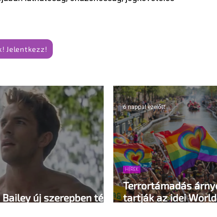
! Jelentkezz!
6 nappal ezelőtt
HÍREK
Terrortámadás árn
Bailey új szerepben tér
tartják az idei Worl
Amszterdamban