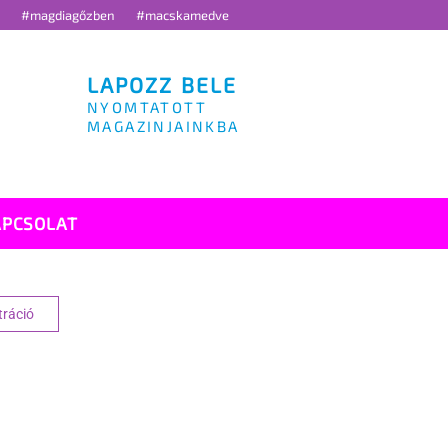
g
#magdiagőzben
#macskamedve
LAPOZZ BELE
NYOMTATOTT
MAGAZINJAINKBA
APCSOLAT
tráció