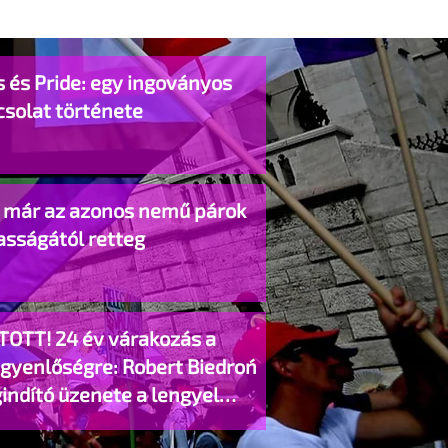
 és Pride: egy ingoványos
csolat története
o már az azonos nemű párok
asságától retteg
TOTT! 24 év várakozás a
egyenlőségre: Robert Biedroń
indító üzenete a lengyel
gyzett élettársi kapcsolatokért