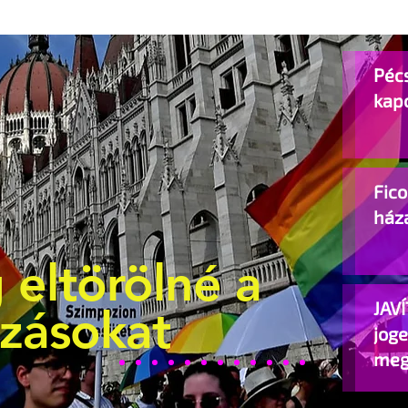
Pécs
kap
Fic
ház
 eltörölné a
JAVÍ
ozásokat
jog
meg
beje