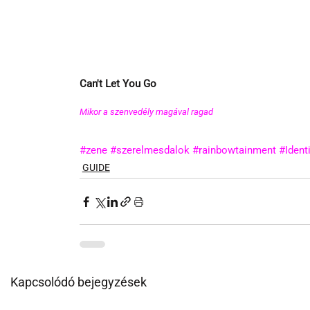
Can't Let You Go
Mikor a szenvedély magával ragad 
#zene
#szerelmesdalok
#rainbowtainment
#Ident
GUIDE
Kapcsolódó bejegyzések