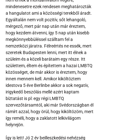
mindenesetre ezek rendesen meghatározták 
a hangulatot ami a közösségi terekből áradt. 
Egyáltalán nem volt pozitív, sőt lehangoló, 
mérgező, mert pár nap után már éreztem, 
hogy kezdem átvenni, így 5 nap után kisebb 
megkönnyebbüléssel szálltam fel a 
nemzetközi járatra. Félreértés ne essék, mert 
szeretek Budapesten lenni, mert itt élnek a 
szüleim és a közeli barátaim egy része. Itt 
születtem, éltem és építettem a hazai LMBTQ 
közösséget, de már akkor is éreztem, hogy 
innen mennem kell. Amikor kiköltöztem 
idestova 5 éve Berlinbe akkor a sok negatív, 
irigykedő beszólás mellé azért kaptam 
bíztatást is pl: egy régi LMBTQ 
szervezőtársamtól, aki már Svédországban él 
rámírt azzal, hogy örül, hogy kiköltözöm, mert 
így reméli, hogy a zaklatott lelkivilágom 
helyrejön.
Így is lett! Jó 2 év beilleszkedési nehézség 