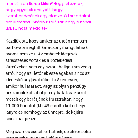
mentálisan Rózsa Milán? Hogy létezik az, 
hogy egyesek ahelyett, hogy 
szembenéznének egy alapvető társadalmi 
problémával inkább kitalálták, hogy a néhai 
LMBTQ hőst megölték?
Kezdjük ott, hogy amikor az utcán mentem 
bárhova a meghitt karácsonyi hangulatnak 
nyoma sem volt. Az emberek idegesek, 
stresszesek voltak és a közlekedési 
járműveken nem egy sztorit hallgattam végig 
arról, hogy az illetőnek esze ágában sincs az 
idegesítő anyjával tölteni a Szentestét, 
amikor hullafáradt, vagy az olyan pénzügyi 
beszámolókat, ahol pl: egy fiatal srác arról 
mesélt egy barátjának frusztráltan, hogy 
11.000 Forintot (kb, 43 euró!!!) költött egy 
lányra és nemhogy az ünnepre, de kajára 
sincs már pénze.
Még számos esetet leírhatnék, de akkor soha 
nem érnék a mondanivalóm végére, 