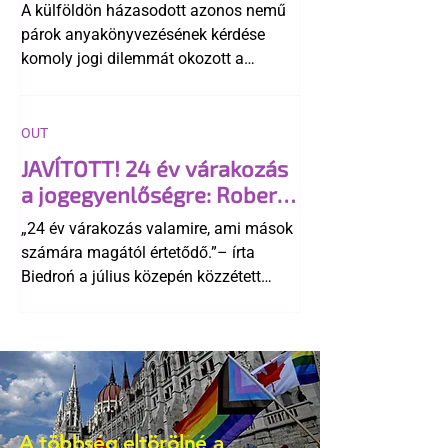
A külföldön házasodott azonos nemű
párok anyakönyvezésének kérdése
komoly jogi dilemmát okozott a
szlovák belügynek, miközben Robert
Fico szerint az alkotmány
egyértelműen tiltja a házasságuk
OUT
elismerését. Közben az ellenzéken belül
JAVÍTOTT! 24 év várakozás
is vita robbant ki arról, hogy vissza
a jogegyenlőségre: Robert
kellene-e vonni a kormány konzervatív
Biedroń megindító üzenete
alkotmánymódosítását
„24 év várakozás valamire, ami mások
a lengyel bejegyzett
számára magától értetődő.”– írta
élettársi kapcsolatokért
Biedroń a július közepén közzétett
bejegyzésben.
A többség eltörölné a