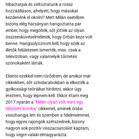
hibáztatjuk és változtatunk a rossz 
hozzáálláson, ahelyett, hogy másokat 
kezdenénk el okolni? Mert Milán esetében 
bizony elég harsányan hangoztatta pár 
ember, hogy megölték, sőt jöttek az olyan 
összeesküvéselméletek, hogy Orbán keze volt 
benne. Hangsúlyoznom kell, hogy ezek az 
illetők felületesen ismerték, max. csak a 
televízóban, vagy valamelyik tűntetés 
szónokaként látták.
Eleinte ezekkel nem törődtem, de amikor már 
cikkekben, sőt színdarabokban is elkezték a 
gyilkossági teóriákat hirdetni, akkor úgy 
éreztem, hogy lépnem kell. Ekkor írtam meg 
2017 nyarán a 
"Milán olyan volt mint egy 
időzített bomba"
 cikkemet, aminek óriási 
visszhangja lett és szemben a félelmeimmel, 
hogy egyes rajongók szétszednek, bizony 
nagyon sok pozitív visszacsatolást kaptam, 
hogy végre valaki elmagyarázta.