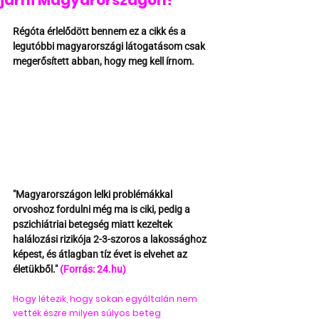
járni Magyarországon?
Régóta érlelődött bennem ez a cikk és a 
legutóbbi magyarországi látogatásom csak 
megerősített abban, hogy meg kell írnom.
"Magyarországon lelki problémákkal 
orvoshoz fordulni még ma is ciki, pedig a 
pszichiátriai betegség miatt kezeltek 
halálozási rizikója 2-3-szoros a lakossághoz 
képest, és átlagban tíz évet is elvehet az 
életükből." 
(Forrás: 24.hu)
Hogy létezik, hogy sokan egyáltalán nem 
vették észre milyen súlyos beteg 