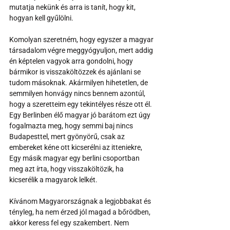
mutatja nekünk és arra is tanít, hogy kit, 
hogyan kell gyűlölni.
Komolyan szeretném, hogy egyszer a magyar 
társadalom végre meggyógyuljon, mert addig 
én képtelen vagyok arra gondolni, hogy 
bármikor is visszaköltözzek és ajánlani se 
tudom másoknak. Akármilyen hihetetlen, de 
semmilyen honvágy nincs bennem azontúl, 
hogy a szeretteim egy tekintélyes része ott él. 
Egy Berlinben élő magyar jó barátom ezt úgy 
fogalmazta meg, hogy semmi baj nincs 
Budapesttel, mert gyönyörű, csak az 
embereket kéne ott kicserélni az itteniekre, 
Egy másik magyar egy berlini csoportban 
meg azt írta, hogy visszaköltözik, ha 
kicserélik a magyarok lelkét.
Kívánom Magyarországnak a legjobbakat és 
tényleg, ha nem érzed jól magad a bőrödben, 
akkor keress fel egy szakembert. Nem 