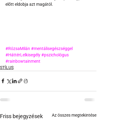
előtt eldobja azt magától.
#RózsaMilán
#mentálisegészséggel
#HáttérLelkisegély
#pszichológus
#rainbowtainment
STÍLUS
Az összes megtekintése
Friss bejegyzések