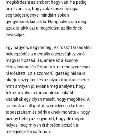
megkérdezni az embert hogy van, ha pedig 
arról van szó, hogy valaki pszichológia 
segítséget ígényel mindjárt sokan 
gyogyósnak kiálják ki. Hangsúlyozom még 
azok is, akik ezt a megoldást az illetőnek 
javasolják.
Egy nagyon, nagyon régi, és rossz társadalmi 
beidegződés a mentális egészséghez való 
magyar hozzáállás, amire az alacsony 
életszínvonal és Orbán Viktor rendszere csak 
ráerősített. Ez a szomorú igazság hiába is 
akarjuk szépíteni és az olyan tragikus esetek 
mint amilyen pl: Miláné meg ahelyett, hogy 
felrázta volna a társadalmat, inkább 
kitaláltak egy olyan mesét, hogy megölték. A 
srácnak az állapotát személyesen láttam, 
tapasztaltam és bárki akinek mondtuk, hogy 
bizony beteg az legyintett, hogy de milyen 
helyes, meg milyen érthetően beszélt a 
melegségről a sajtóban.