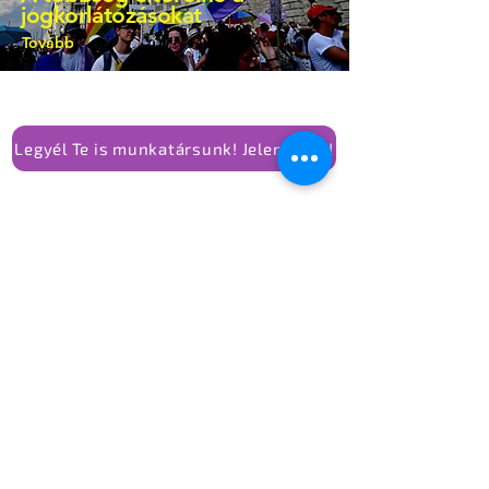
jogkorlátozásokat
Tovább
Legyél Te is munkatársunk! Jelentkezz!
Még több szexi
melegpropaganda
Mert semmi sem veszélyesebb egy
rendszerre, mint a szeretet, az
önazonosság és a közösség ereje.
Ha van propaganda, amitől félni kell, az
nem a szivárványzászló, hanem az,
amelyik elhiteti velünk, hogy csak akkor