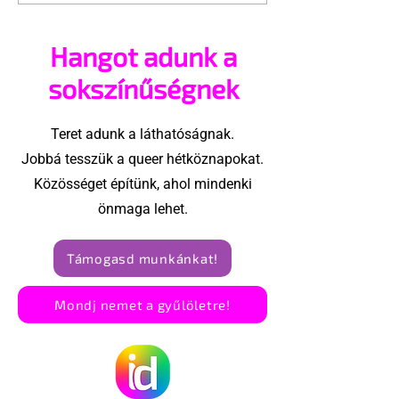
sok férfi nem tud a
kisebbnek ed
saját nemi szervéről
közben a férf
Hangot adunk a
sokszínűségnek
Teret adunk a láthatóságnak.
Jobbá tesszük a queer hétköznapokat.
Közösséget építünk, ahol mindenki
önmaga lehet.
Támogasd munkánkat!
Mondj nemet a gyűlöletre!