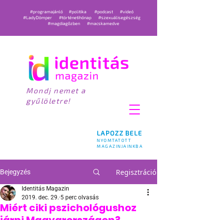
#programajánló
#politika
#podcast
#videó
#LadyDömper
#történetihónap
#szexuálisegészség
#magdiagőzben
#macskamedve
Mondj nemet a
gyűlöletre!
LAPOZZ BELE
NYOMTATOTT
MAGAZINJAINKBA
Regisztráció
Bejegyzés
Identitás Magazin
2019. dec. 29.
5 perc olvasás
Miért ciki pszichológushoz