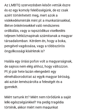
Az LMBTQ szervezésben későn vettük észre 
és ez egy komoly felelősségünk, de ez csak 
azért történhetett meg, mert azok a 
vislekedésminták mint pl: a munkatársakkal, 
illetve önkéntesekkel való rendszeres 
ordibálás, vagy a rapszódikus viselkedés 
teljesen hétköznapinak számitanak a magyar 
társadalomban. Kérdem én, hogy a boka, 
pengével vagdosása, vagy a többszörös 
öngyilkossági kísérletek is?
Halála egy óriási pofon volt a magyarságnak, 
de sajnos nem elég ahhoz, hogy változzon. 
Pl: jó pár hete lazán elengedett egy 
elmeháborodottat az egyik magyar bíróság, 
aki aztán lemészárolta a feleségét és a 
gyerekét.
Miért tartunk itt? Miért nem törődünk a saját 
lelki egészségünkkel? Ha pedig tragédia 
történik, akkor miért nem magunkat 