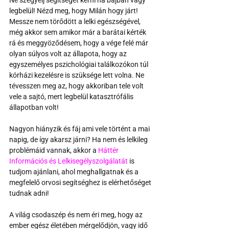
legbelül! Nézd meg, hogy Milán hogy járt! 
Messze nem törődött a lelki egészségével, 
még akkor sem amikor már a barátai kérték 
rá és meggyöződésem, hogy a vége felé már 
olyan súlyos volt az állapota, hogy az 
egyszemélyes pszichológiai találkozókon túl 
kórházi kezelésre is szüksége lett volna. Ne 
tévesszen meg az, hogy akkoriban tele volt 
vele a sajtó, mert legbelül katasztrófális 
állapotban volt!
Nagyon hiányzik és fáj ami vele történt a mai 
napig, de így akarsz járni? Ha nem és lelkileg 
problémáid vannak, akkor a 
Háttér 
Információs és Lelkisegélyszolgálatát
 is 
tudjom ajánlani, ahol meghallgatnak és a 
megfelelő orvosi segítséghez is elérhetőséget 
tudnak adni!
A világ csodaszép és nem éri meg, hogy az 
ember egész életében mérgelődjön, vagy idő 