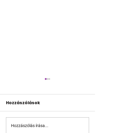
Hozzászólások
Hozzászólás írása...
10 érdekesség, amit
Miért tűnhet