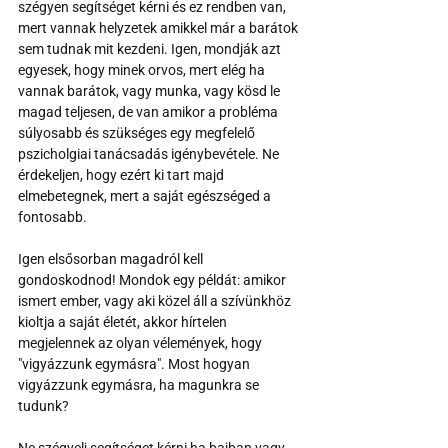
szégyen segítséget kérni és ez rendben van, 
mert vannak helyzetek amikkel már a barátok 
sem tudnak mit kezdeni. Igen, mondják azt 
egyesek, hogy minek orvos, mert elég ha 
vannak barátok, vagy munka, vagy kösd le 
magad teljesen, de van amikor a probléma 
súlyosabb és szükséges egy megfelelő 
pszicholgiai tanácsadás igénybevétele. Ne 
érdekeljen, hogy ezért ki tart majd 
elmebetegnek, mert a saját egészséged a 
fontosabb.
Igen elsősorban magadról kell 
gondoskodnod! Mondok egy példát: amikor 
ismert ember, vagy aki közel áll a szívünkhöz 
kioltja a saját életét, akkor hírtelen 
megjelennek az olyan vélemények, hogy 
"vigyázzunk egymásra". Most hogyan 
vigyázzunk egymásra, ha magunkra se 
tudunk?
Ne szégyelj segítséget kérni ha bajban vagy 