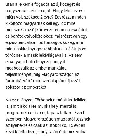
után a lelkem elfogadta az új közeget és 
nagyszerűen érzi magát. Hogy lehet ez és 
miért volt szükség 2 évre? Egyrészt minden 
kiköltöző magyarnak kell egy idő mire 
megszokja az új környezetet ami a családok 
és barátok távolléte okoz, másrészt van egy 
egzisztenciálisan biztonságos közeg, ami 
miatt sokkal nyugodtabbak az itt élők, ja és 
törődnek a másik lelkivilágával is. Az sem 
elhanyagolható tényező, hogy itt 
megbecsülik az ember munkáját, 
teljesítményét, míg Magyarországon az 
"urambátyám" módszer alapján díjazzák 
sokszor az embereket.
Na ez a lényeg! Törődnek a másikkal lelkileg 
is, amit iskolai és munkahelyi mentális 
programokban is megtapasztaltam. Ezzel 
szemben Magyarországon magasról tesznek 
az ilyenekre és csak az utóbbi kb. 15 évben 
kezdik felfedezni, hogy talán érdemes volna 