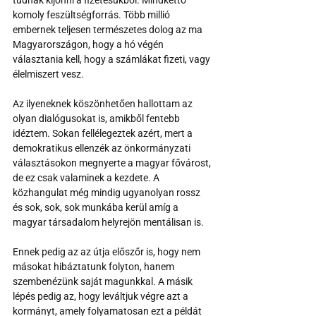
komoly feszültségforrás. Több millió 
embernek teljesen természetes dolog az ma 
Magyarországon, hogy a hó végén 
választania kell, hogy a számlákat fizeti, vagy 
élelmiszert vesz.
Az ilyeneknek köszönhetően hallottam az 
olyan dialógusokat is, amikből fentebb 
idéztem. Sokan fellélegeztek azért, mert a 
demokratikus ellenzék az önkormányzati 
választásokon megnyerte a magyar fővárost, 
de ez csak valaminek a kezdete. A 
közhangulat még mindig ugyanolyan rossz 
és sok, sok, sok munkába kerül amíg a 
magyar társadalom helyrejön mentálisan is.
Ennek pedig az az útja előszőr is, hogy nem 
másokat hibáztatunk folyton, hanem 
szembenézünk saját magunkkal. A másik 
lépés pedig az, hogy leváltjuk végre azt a 
kormányt, amely folyamatosan ezt a példát 