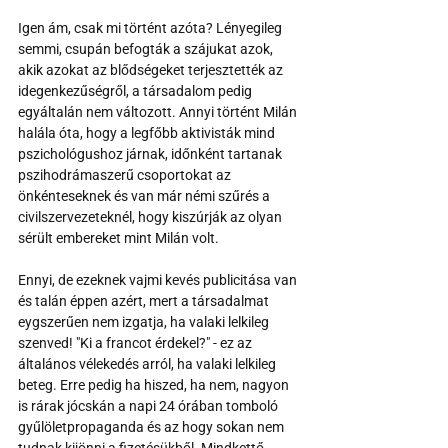
Igen ám, csak mi történt azóta? Lényegileg 
semmi, csupán befogták a szájukat azok, 
akik azokat az blődségeket terjesztették az 
idegenkezűségről, a társadalom pedig 
egyáltalán nem változott. Annyi történt Milán 
halála óta, hogy a legfőbb aktivisták mind 
pszichológushoz járnak, időnként tartanak 
pszihodrámaszerű csoportokat az 
önkénteseknek és van már némi szűrés a 
civilszervezeteknél, hogy kiszúrják az olyan 
sérült embereket mint Milán volt.
Ennyi, de ezeknek vajmi kevés publicitása van 
és talán éppen azért, mert a társadalmat 
eygszerűen nem izgatja, ha valaki lelkileg 
szenved! "Ki a francot érdekel?" - ez az 
általános vélekedés arról, ha valaki lelkileg 
beteg. Erre pedig ha hiszed, ha nem, nagyon 
is rárak jócskán a napi 24 órában tomboló 
gyűlöletpropaganda és az hogy sokan nem 
tudnak kijönni a fizetésükből. Mindkettő 