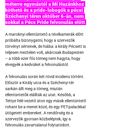
méterre egymástól a Mi Hazánkhoz 
köthető és a pride-lobogók a pécsi 
Széchenyi téren október 6-án, nem 
sokkal a Pécs Pride felvonulás előtt 
A maroknyi ellentüntető a tévékamerák előtt 
próbálta bizonygatni, hogy a szervezők 
törvényt sértenek, de hiába: a király Pécsett is 
teljesen meztelen volt, akárcsak Budapesten 
– a több ezer fős tömeg nem hagyta, hogy 
elvegyék a kedvüket a felvonulástól.
A felvonulás során két rövid incidens történt. 
Először a Király utca és a Széchenyi tér 
sarkán állt meg a tömeg, miután 
ellentüntetők elállták az utat. Később, a 
Tettye felé vezető úton egy másik ellentüntető 
rohant be a menet közé, és egy PET-palackkal 
ütögetett embereket. A rendőrség és a 
szervezők gyorsan közbeléptek, így a 
felvonulás zavartalanul folytatódott.