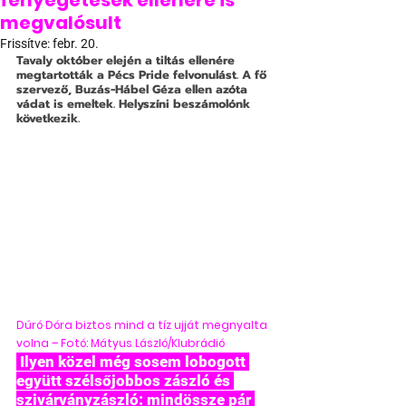
fenyegetések ellenére is
megvalósult
Frissítve:
febr. 20.
Tavaly október elején a tiltás ellenére 
megtartották a Pécs Pride felvonulást. A fő 
szervező, Buzás-Hábel Géza ellen azóta 
vádat is emeltek. Helyszíni beszámolónk 
következik.
Dúró Dóra biztos mind a tíz ujját megnyalta 
volna – Fotó: Mátyus László/Klubrádió
 Ilyen közel még sosem lobogott 
együtt szélsőjobbos zászló és 
szivárványzászló: mindössze pár 