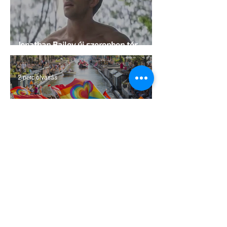
Jonathan Bailey új szerepben tér
vissza
2 perc olvasás
Terrortámadás árnyékában tartják az
idei WorldPride-ot Amszterdamban
1 perc olvasás
A London Trans+ Pride szervezője nem
volt hajlandó ünnepségnek nevezni az