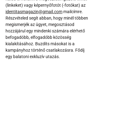
(linkeket) vagy képernyőfotót (-fotókat) az 
identitasmagazin@gmail.com
 mailcímre. 
Részvételed segít abban, hogy minél többen 
megismerjék az ügyet, megosztásod 
hozzájárul egy mindenki számára elérhető 
befogadóbb, elfogadóbb közösség 
kialakításához. Buzdíts másokat is a 
kampányhoz történő csatlakozásra. Fődíj 
egy balatoni exkluzív utazás.