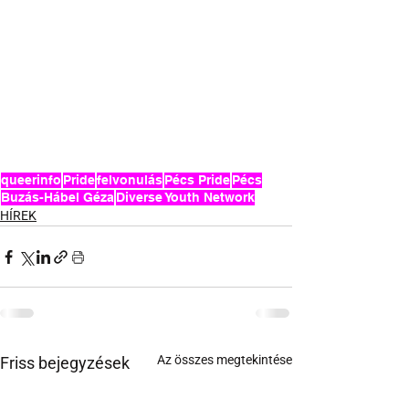
queerinfo
Pride
felvonulás
Pécs Pride
Pécs
Buzás-Hábel Géza
Diverse Youth Network
HÍREK
Az összes megtekintése
Friss bejegyzések