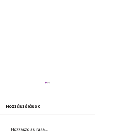
Hozzászólások
Ne ZsaZsáskodjál!
Hozzászólás írása...
Fedezd fel B