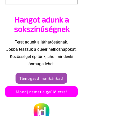
lüktető queer 
Hangot adunk a
sokszínűségnek
Teret adunk a láthatóságnak.
Jobbá tesszük a queer hétköznapokat.
Közösséget építünk, ahol mindenki
önmaga lehet.
Támogasd munkánkat!
Mondj nemet a gyűlöletre!