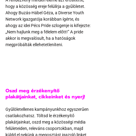
A rendezvény minden eleme azt erősítette, 
hogy a közösség ereje felülírja a gyűlöletet. 
Ahogy Buzás-Hábel Géza, a Diverse Youth 
Network igazgatója korábban ígérte, és 
ahogy az idei Pécs Pride szlogenje is kifejezte: 
„Nem hajlunk meg a félelem előtt!” A pride 
akkor is megvalósult, ha a hatóságok 
megpróbálták ellehetetleníteni.
Oszd meg érzékenyítő 
plakátjainkat, cikkeinket és nyerj!
Gyűlöletellenes kampányunkhoz egyszerűen 
csatlakozhatsz. Töltsd le érzékenyítő 
plakátjainkat, oszd meg a közösségi média 
felületeiden, releváns csoportokban, majd 
küldd el nekünk a megosztást igazoló linket 