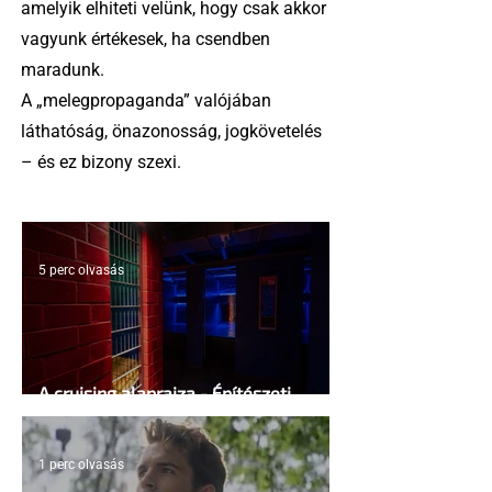
amelyik elhiteti velünk, hogy csak akkor
vagyunk értékesek, ha csendben
maradunk.
A „melegpropaganda” valójában
láthatóság, önazonosság, jogkövetelés
– és ez bizony szexi.
5 perc olvasás
A cruising alaprajza - Építészeti
irányelvek a vágy maximalizálására
1 perc olvasás