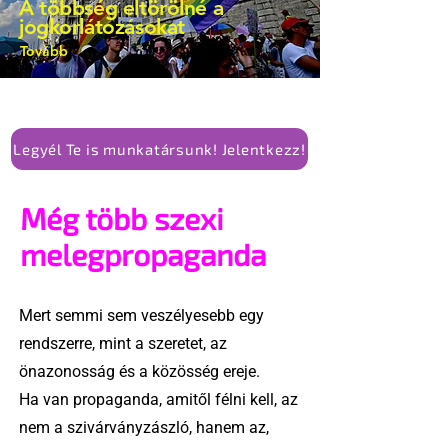
A többség eltörölné a
jogkorlátozásokat
Tovább
Legyél Te is munkatársunk! Jelentkezz!
Még több szexi
melegpropaganda
Mert semmi sem veszélyesebb egy
rendszerre, mint a szeretet, az
önazonosság és a közösség ereje.
Ha van propaganda, amitől félni kell, az
nem a szivárványzászló, hanem az,