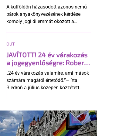
A külföldön házasodott azonos nemű
párok anyakönyvezésének kérdése
komoly jogi dilemmát okozott a
szlovák belügynek, miközben Robert
Fico szerint az alkotmány
egyértelműen tiltja a házasságuk
OUT
elismerését. Közben az ellenzéken belül
JAVÍTOTT! 24 év várakozás
is vita robbant ki arról, hogy vissza
a jogegyenlőségre: Robert
kellene-e vonni a kormány konzervatív
Biedroń megindító üzenete
alkotmánymódosítását
„24 év várakozás valamire, ami mások
a lengyel bejegyzett
számára magától értetődő.”– írta
élettársi kapcsolatokért
Biedroń a július közepén közzétett
bejegyzésben.