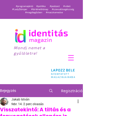
#programajánló
#politika
#podcast
#videó
#LadyDömper
#történetihónap
#szexuálisegészség
#magdiagőzben
#macskamedve
Mondj nemet a
gyűlöletre!
LAPOZZ BELE
NYOMTATOTT
MAGAZINJAINKBA
Regisztráció
Bejegyzés
Jakab István
febr. 14.
2 perc olvasás
Visszatekintő: A tiltás és a