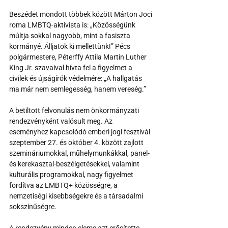
Beszédet mondott többek között Márton Joci 
roma LMBTQ-aktivista is: „Közösségünk 
múltja sokkal nagyobb, mint a fasiszta 
kormányé. Álljatok ki mellettünk!” Pécs 
polgármestere, Péterffy Attila Martin Luther 
King Jr. szavaival hívta fel a figyelmet a 
civilek és újságírók védelmére: „A hallgatás 
ma már nem semlegesség, hanem vereség.”
A betiltott felvonulás nem önkormányzati 
rendezvényként valósult meg. Az 
eseményhez kapcsolódó emberi jogi fesztivál 
szeptember 27. és október 4. között zajlott 
szemináriumokkal, műhelymunkákkal, panel- 
és kerekasztal-beszélgetésekkel, valamint 
kulturális programokkal, nagy figyelmet 
fordítva az LMBTQ+ közösségre, a 
nemzetiségi kisebbségekre és a társadalmi 
sokszínűségre.