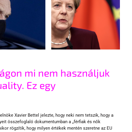
ágon mi nem használjuk 
ality. Ez egy 
relnöke
Xavier Bettel
jelezte, hogy neki nem tetszik, hogy a 
yeit összefoglaló dokumentumban a „férfiak és nők 
ikor rögzítik, hogy milyen értékek mentén szeretne az EU 