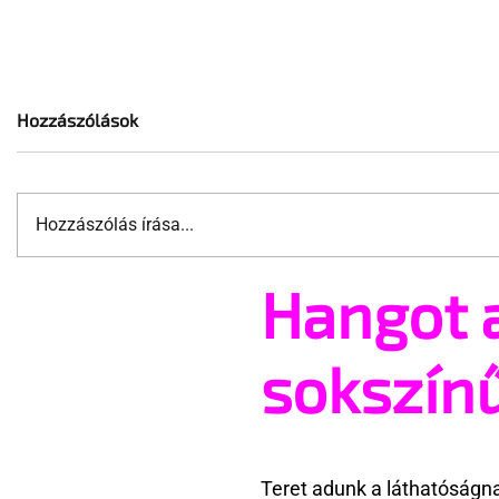
Hozzászólások
Hozzászólás írása...
Hangot 
Terrortámadás árnyékában
A London 
tartják az idei WorldPride-ot
szervezőj
Amszterdamban
ünnepségn
sokszín
eseményt-
törölte vel
Teret adunk a láthatóságn