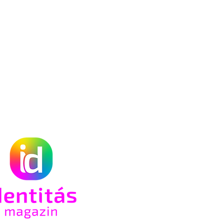
n az
só