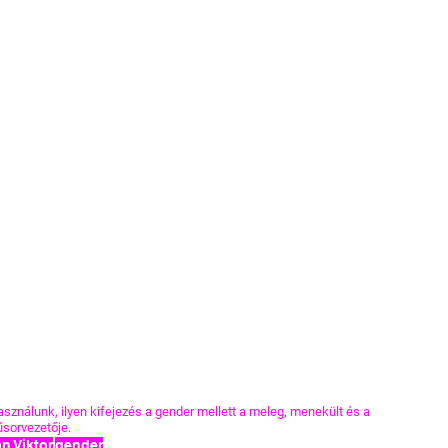
nálunk, ilyen kifejezés a gender mellett a meleg, menekült és a 
sorvezetője.
n Viktor
gender