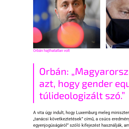
Orbán hajthatatlan volt
Orbán: „Magyarorsz
azt, hogy gender equ
túlideologizált szó.”
A vita úgy indult, hogy Luxemburg meleg miniszte
„tanácsi következtetések” című, a csúcs eredmén
egyenjogúságáról” szóló kifejezést használják, am