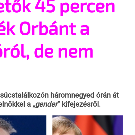
etők 45 percen
ék Orbánt a
óról, de nem
 csúcstalálkozón háromnegyed órán át 
lnökkel a „
gender
” kifejezésről.