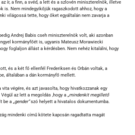
z ír, a finn, a svéd, a lett és a szlovén miniszterelnök, illetve 
nök is. Nem mindegyikőjük ragaszkodott ahhoz, hogy a 
ki világossá tette, hogy őket egyáltalán nem zavarja a 
 pedig Andrej Babis cseh miniszterelnök volt, aki azonban 
engyel kormányfőét is, ugyanis Mateusz Morawiecki 
hogy foglaljon állást a kérdésben. Nem nehéz kitalálni, hogy 
ott, és a két fő ellenfél Frederiksen és Orbán voltak, a 
be, általában a dán kormányfő mellett.
 vita végére, és azt javasolta, hogy hivatkozzanak egy 
Végül az lett a megoldás ,hogy a 
„mindenkit megillető 
t be a 
„gender”
 szó helyett a hivatalos dokumentumba.
szág mindenki című kötete kapcsán ragadtatta magát 