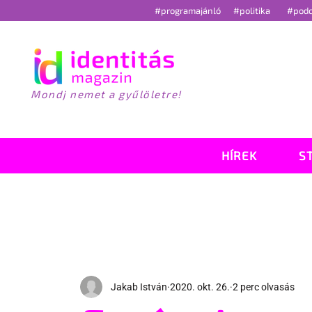
#programajánló
#politika
#pod
Mondj nemet a gyűlöletre!
HÍREK
S
Jakab István
2020. okt. 26.
2 perc olvasás