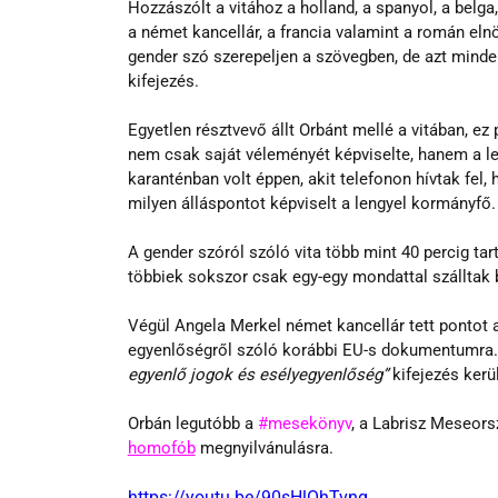
Hozzászólt a vitához a holland, a spanyol, a belga, a
a német kancellár, a francia valamint a román el
gender szó szerepeljen a szövegben, de azt minden
kifejezés.
Egyetlen résztvevő állt Orbánt mellé a vitában, ez
nem csak saját véleményét képviselte, hanem a l
karanténban volt éppen, akit telefonon hívtak fel, 
milyen álláspontot képviselt a lengyel kormányfő.
A gender szóról szóló vita több mint 40 percig tart
többiek sokszor csak egy-egy mondattal szálltak 
Végül
Angela Merkel német kancellár tett pontot a
egyenlőségről szóló korábbi EU-s dokumentumra. 
egyenlő jogok és esélyegyenlőség”
 kifejezés kerül
Orbán legutóbb a 
#mesekönyv
, a Labrisz Meseor
homofób
 megnyilvánulásra.
https://youtu.be/90sHlOhTvng