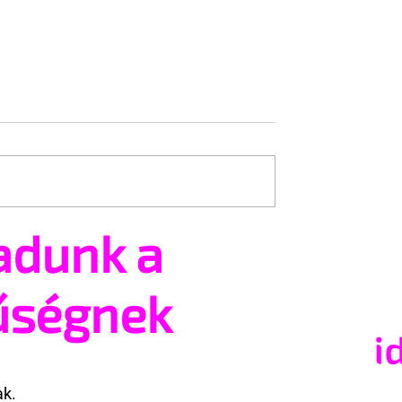
adunk a
Trans+ Pride
Kényszerű száműzetésbe
e nem volt hajlandó
orosz LMBTQ+ sajtó utol
ek nevezni az
nagy hangja
űségnek
 a BBC ezért
e az interjút
ak.