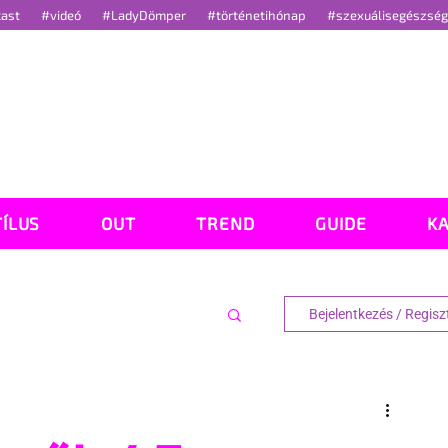
cast
#videó
#LadyDömper
#történetihónap
#szexuálisegészsé
TÍLUS
OUT
TREND
GUIDE
K
Bejelentkezés / Regisz