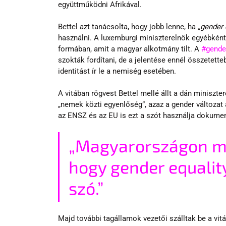
együttműködni Afrikával. 
Bettel azt tanácsolta, hogy jobb lenne, ha
 „gender 
használni. A luxemburgi miniszterelnök egyébként
formában, amit a magyar alkotmány tilt. A 
#gende
szokták fordítani, de a jelentése ennél összetette
identitást ír le a nemiség esetében.
A vitában rögvest Bettel mellé állt a dán miniszter
„nemek közti egyenlőség”, azaz a gender változa
az ENSZ és az EU is ezt a szót használja dokume
„Magyarországon mi
hogy gender equality
szó.”
Majd további tagállamok vezetői szálltak be a vitá