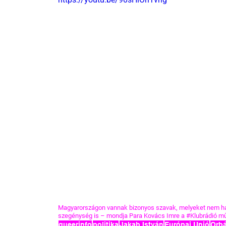
Magyarországon vannak bizonyos szavak, melyeket nem hasz
szegénység is – mondja Para Kovács Imre a 
#Klubrádió
 mű
queerinfo
politika
Jakab István
Európai Unió
Orbá