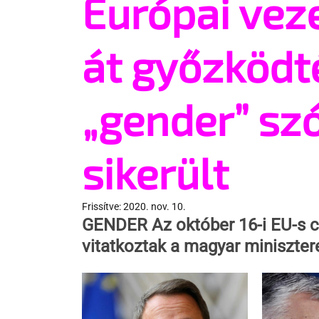
Európai vez
át győzködt
„gender” sz
sikerült
Frissítve:
2020. nov. 10.
GENDER
 Az október 16-i EU-s
vitatkoztak a magyar minisztere