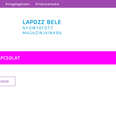
g
#magdiagőzben
#macskamedve
LAPOZZ BELE
NYOMTATOTT
MAGAZINJAINKBA
APCSOLAT
tráció