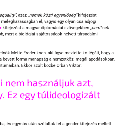
equality”
, azaz 
„nemek közti egyenlőség”
 kifejezést 
 melegházasságban él, vagyis egy olyan családjogi 
r
 kifejezést a magyar diplomáciai szövegekben 
„nem”
-nek 
bb, mert a biológiai sajátosságok helyett társadalmi 
elnök Mette Frederiksen, aki figyelmeztette kollégáit, hogy a 
t a bevett forma manapság a nemzetközi megállapodásokban, 
ntumaiban. Ekkor szólt közbe Orbán Viktor:
 nem használjuk azt, 
. Ez egy túlideologizált 
ba, és egymás után szólaltak fel a gender kifejezés mellett. 