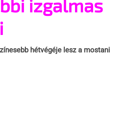
öbbi izgalmas
i
zínesebb hétvégéje lesz a mostani 