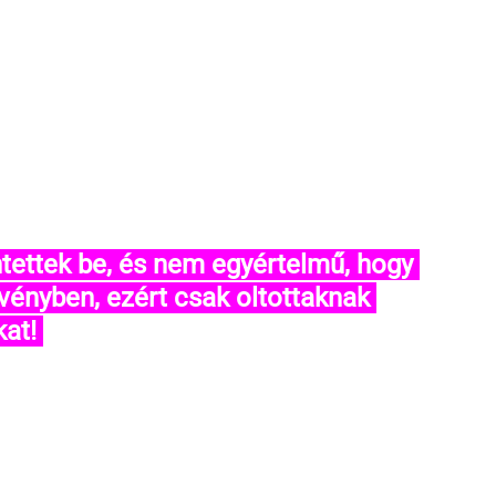
vényben, ezért csak oltottaknak 
at! 