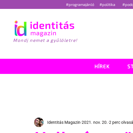
#programajánló
#politika
#pod
Mondj nemet a gyűlöletre!
HÍREK
S
Identitás Magazin
2021. nov. 20.
2 perc olvas