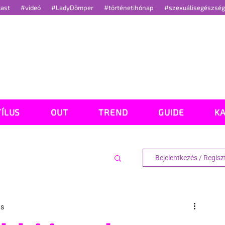
cast
#videó
#LadyDömper
#történetihónap
#szexuálisegészsé
TÍLUS
OUT
TREND
GUIDE
K
Bejelentkezés / Regisz
ás