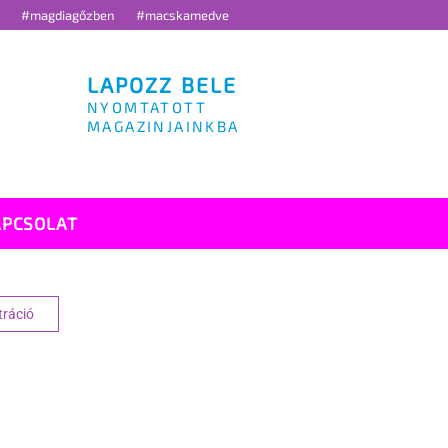
g
#magdiagőzben
#macskamedve
LAPOZZ BELE
NYOMTATOTT
MAGAZINJAINKBA
APCSOLAT
tráció