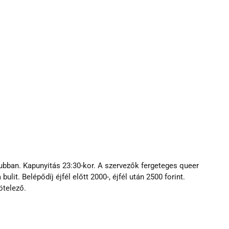
bban. Kapunyitás 23:30-kor. A szervezők fergeteges queer 
lit. Belépődíj éjfél előtt 2000-, éjfél után 2500 forint. 
ötelező.