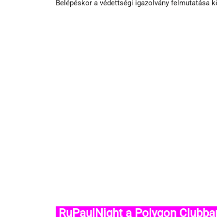
Belépéskor a védettségi igazolvány felmutatása k
 RuPaulNight a Polygon Clubba