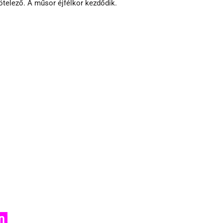
ötelező. A műsor éjfélkor kezdődik.
n 