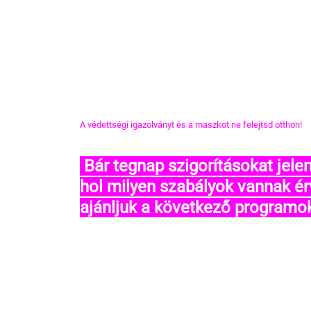
A védettségi igazolványt és a maszkot ne felejtsd otthon!
 Bár tegnap szigorításokat jelentettek be, és nem egyértelmű, hogy 
hol milyen szabályok vannak ér
ajánljuk a következő programok