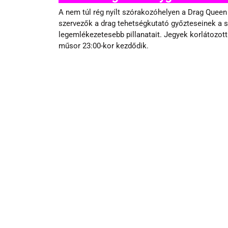
A nem túl rég nyílt szórakozóhelyen a Drag Queen 
szervezők a drag tehetségkutató győzteseinek a se
legemlékezetesebb pillanatait. Jegyek korlátozott
műsor 23:00-kor kezdődik.