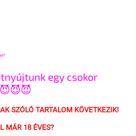
ya?
tnyújtunk egy csokor 
 😈😈😈
NAK SZÓLÓ TARTALOM KÖVETKEZIK!
L MÁR 18 ÉVES?