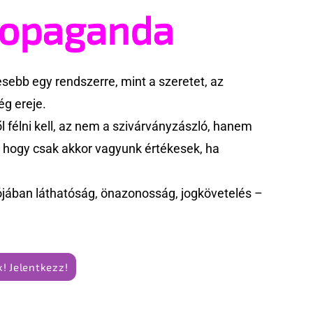
ropaganda
ebb egy rendszerre, mint a szeretet, az
g ereje.
 félni kell, az nem a szivárványzászló, hanem
k, hogy csak akkor vagyunk értékesek, ha
jában láthatóság, önazonosság, jogkövetelés –
! Jelentkezz!