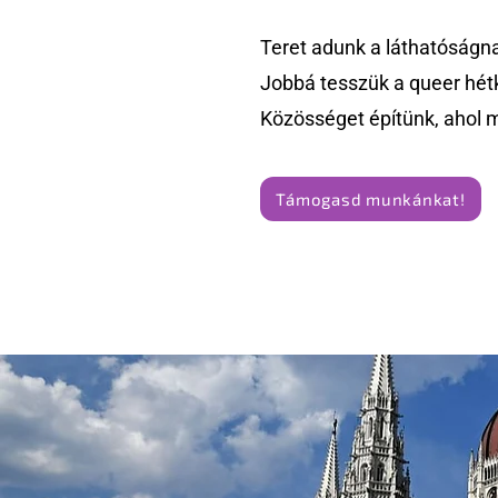
Teret adunk a láthatóságn
Jobbá tesszük a queer hét
Közösséget építünk, ahol 
Támogasd munkánkat!