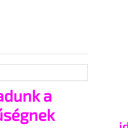
jások 🤩
adunk a
Autofelallatio: meleg
karanténművészet a járv
alatt
űségnek