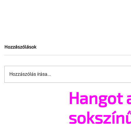
Hozzászólások
Hozzászólás írása...
Húsvéti to
Hangot 
Feketék, ikertestvérek és
együtt pornóztak
sokszín