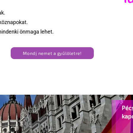
ak.
köznapokat.
mindenki önmaga lehet.
Mondj nemet a gyűlöletre!
Pécs
kap