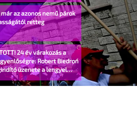
o már az azonos nemű párok
asságától retteg
TOTT! 24 év várakozás a
egyenlőségre: Robert Biedroń
indító üzenete a lengyel
gyzett élettársi kapcsolatokért