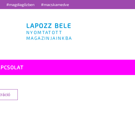
g
#magdiagőzben
#macskamedve
LAPOZZ BELE
NYOMTATOTT
MAGAZINJAINKBA
APCSOLAT
tráció