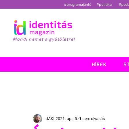
#programajánló
#politika
#pod
Mondj nemet a gyűlöletre!
HÍREK
S
JAKI
2021. ápr. 5.
1 perc olvasás