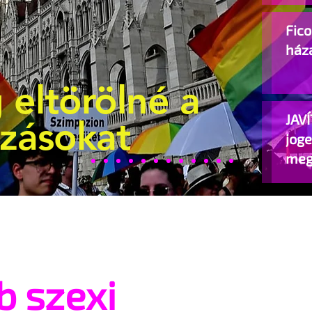
Fic
ház
 eltörölné a
JAVÍ
ozásokat
jog
meg
beje
b szexi