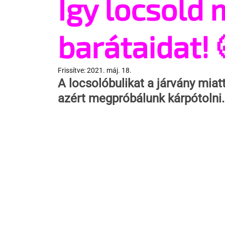
Így locsold
barátaidat! 
Frissítve:
2021. máj. 18.
A locsolóbulikat a járvány miat
azért megpróbálunk kárpótolni.