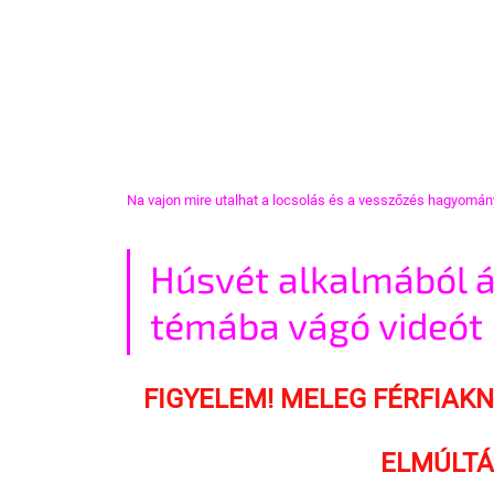
Na vajon mire utalhat a locsolás és a vesszőzés hagyomán
Húsvét alkalmából á
témába vágó videót
FIGYELEM! MELEG FÉRFIAK
ELMÚLTÁ