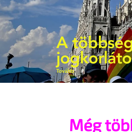
A többség
jogkorlát
Tovább
Még töb