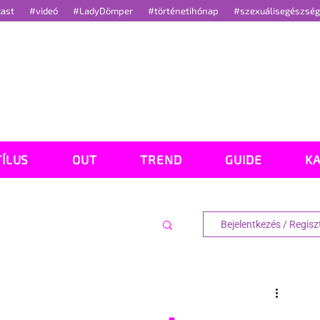
cast
#videó
#LadyDömper
#történetihónap
#szexuálisegészsé
TÍLUS
OUT
TREND
GUIDE
K
Bejelentkezés / Regisz