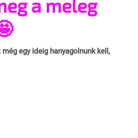
 meg a meleg
🤩
t még egy ideig hanyagolnunk kell, 