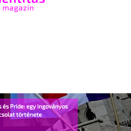
 és Pride: egy ingoványos
csolat története