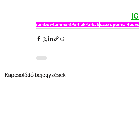
I
rainbowtainment
férfiak
farkak
szex
sperma
Húsvé
Kapcsolódó bejegyzések