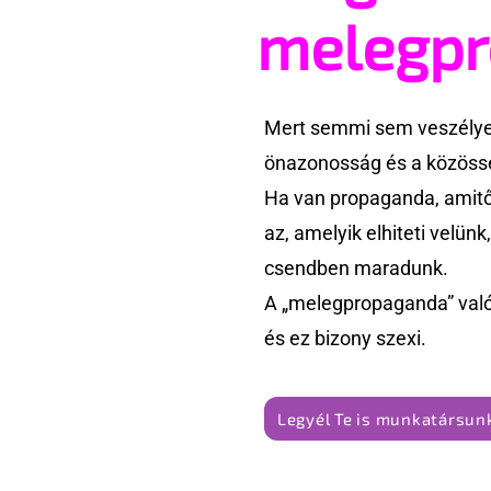
melegp
Mert semmi sem veszélyes
önazonosság és a közössé
Ha van propaganda, amitől
az, amelyik elhiteti velün
csendben maradunk.
A „melegpropaganda” való
és ez bizony szexi.
Legyél Te is munkatársunk