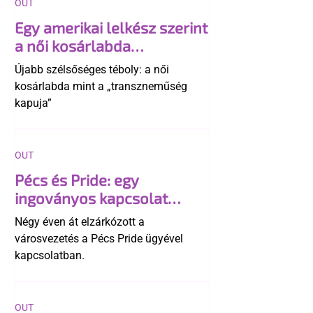
OUT
Egy amerikai lelkész szerint
a női kosárlabda
transzneműséghez vezet
Újabb szélsőséges téboly: a női
kosárlabda mint a „transzneműség
kapuja”
OUT
Pécs és Pride: egy
ingoványos kapcsolat
története
Négy éven át elzárkózott a
városvezetés a Pécs Pride ügyével
kapcsolatban.
OUT