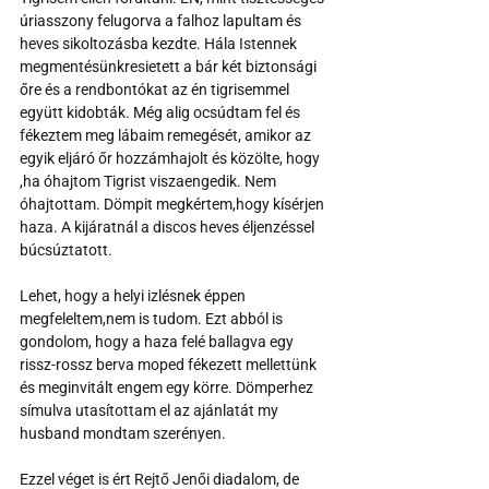
úriasszony felugorva a falhoz lapultam és 
heves sikoltozásba kezdte. Hála Istennek 
megmentésünkresietett a bár két biztonsági 
őre és a rendbontókat az én tigrisemmel 
együtt kidobták. Még alig ocsúdtam fel és 
fékeztem meg lábaim remegését, amikor az 
egyik eljáró őr hozzámhajolt és közölte, hogy 
,ha óhajtom Tigrist viszaengedik. Nem 
óhajtottam. Dömpit megkértem,hogy kísérjen 
haza. A kijáratnál a discos heves éljenzéssel 
búcsúztatott. 
Lehet, hogy a helyi izlésnek éppen 
megfeleltem,nem is tudom. Ezt abból is 
gondolom, hogy a haza felé ballagva egy 
rissz-rossz berva moped fékezett mellettünk 
és meginvitált engem egy körre. Dömperhez 
símulva utasítottam el az ajánlatát my 
husband mondtam szerényen.
Ezzel véget is ért Rejtő Jenői diadalom, de 