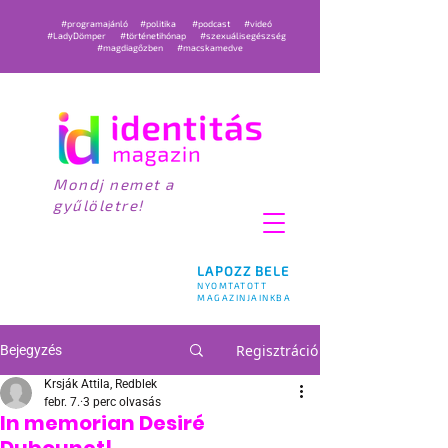
#programajánló
#politika
#podcast
#videó
#LadyDömper
#történetihónap
#szexuálisegészség
#magdiagőzben
#macskamedve
Mondj nemet a
gyűlöletre!
LAPOZZ BELE
NYOMTATOTT
MAGAZINJAINKBA
Regisztráció
Bejegyzés
Krsják Attila, Redblek
febr. 7.
3 perc olvasás
In memorian Desiré