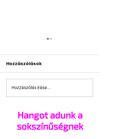
Hozzászólások
Coded desire
Hozzászólás írása...
Visszatért Desire
Dubounet?
Hangot adunk a
sokszínűségnek