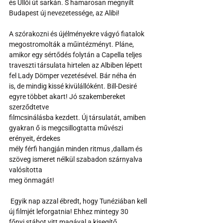
és Üllői út sarkán. S hamarosan megnyílt 
Budapest új nevezetessége, az Alibi!
A szórakozni és újélményekre vágyó fiatalok 
megostromolták a műintézményt. Pláne, 
amikor egy sértődés folytán a Capella teljes 
traveszti társulata hirtelen az Albiben lépett 
fel Lady Dömper vezetésével. Bár néha én
is, de mindig kissé kivülállóként. Bill-Desiré 
egyre többet akart! Jó szakembereket 
szerződtetve
filmcsinálásba kezdett. Új társulatát, amiben 
gyakran ő is megcsillogtatta művészi 
erényeit, érdekes
mély férfi hangján minden ritmus ,dallam és 
szöveg ismeret nélkül szabadon szárnyalva 
valósította
meg önmagát!
 Egyik nap azzal ébredt, hogy Tunéziában kell 
új filmjét leforgatnia! Ehhez mintegy 30
főnyi stábot vitt magával,a kisegítő 