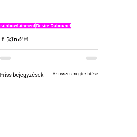
rainbowtainment
Desiré Dubounet
Az összes megtekintése
Friss bejegyzések