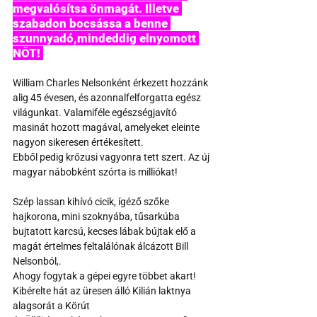
megvalósítsa önmagát. Illetve 
szabadon bocsássa a benne 
szunnyadó,mindeddig elnyomott 
NŐT! 
William Charles Nelsonként érkezett hozzánk 
alig 45 évesen, és azonnalfelforgatta egész 
világunkat. Valamiféle egészségjavító 
masinát hozott magával, amelyeket eleinte 
nagyon sikeresen értékesített. 
Ebből pedig krőzusi vagyonra tett szert. Az új 
magyar nábobként szórta is milliókat! 
Szép lassan kihívó cicik, ígéző szőke 
hajkorona, mini szoknyába, tűsarkúba
bujtatott karcsú, kecses lábak bújtak elő a 
magát értelmes feltalálónak álcázott Bill 
Nelsonból,.
Ahogy fogytak a gépei egyre többet akart! 
Kibérelte hát az üresen álló Kilián laktnya 
alagsorát a Körút