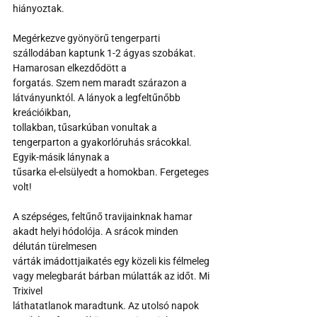
hiányoztak.
Megérkezve gyönyörű tengerparti 
szállodában kaptunk 1-2 ágyas szobákat. 
Hamarosan elkezdődött a
forgatás. Szem nem maradt szárazon a 
látványunktól. A lányok a legfeltűnőbb 
kreációikban,
tollakban, tűsarkúban vonultak a 
tengerparton a gyakorlóruhás srácokkal. 
Egyik-másik lánynak a
tűsarka el-elsülyedt a homokban. Fergeteges 
volt!
A szépséges, feltűnő travijainknak hamar 
akadt helyi hódolója. A srácok minden 
délután türelmesen
várták imádottjaikatés egy közeli kis félmeleg 
vagy melegbarát bárban múlatták az időt. Mi 
Trixivel
láthatatlanok maradtunk. Az utolsó napok 