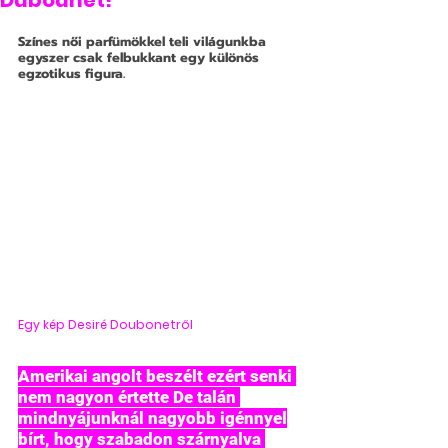
Dubounet!
Színes női parfümökkel teli világunkba 
egyszer csak felbukkant egy különös 
egzotikus figura.
Egy kép Desiré Doubonetről 
Amerikai angolt beszélt ezért senki 
nem nagyon értette De talán 
mindnyájunknál nagyobb igénnyel
bírt, hogy szabadon szárnyalva 