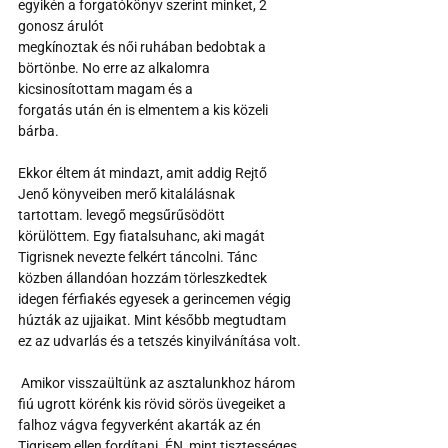
egyikén a forgatókönyv szerint minket, 2 
gonosz árulót
megkínoztak és női ruhában bedobtak a 
börtönbe. No erre az alkalomra 
kicsinosítottam magam és a
forgatás után én is elmentem a kis közeli 
bárba.
Ekkor éltem át mindazt, amit addig Rejtő 
Jenő könyveiben merő kitalálásnak 
tartottam. levegő megsűrűsödött 
körülöttem. Egy fiatalsuhanc, aki magát 
Tigrisnek nevezte felkért táncolni. Tánc 
közben állandóan hozzám törleszkedtek 
idegen férfiakés egyesek a gerincemen végig 
húzták az ujjaikat. Mint később megtudtam 
ez az udvarlás és a tetszés kinyilvánítása volt.
 Amikor visszaültünk az asztalunkhoz három 
fiú ugrott körénk kis rövid sörös üvegeiket a 
falhoz vágva fegyverként akarták az én 
Tigrisem ellen fordítani. ÉN, mint tisztességes 