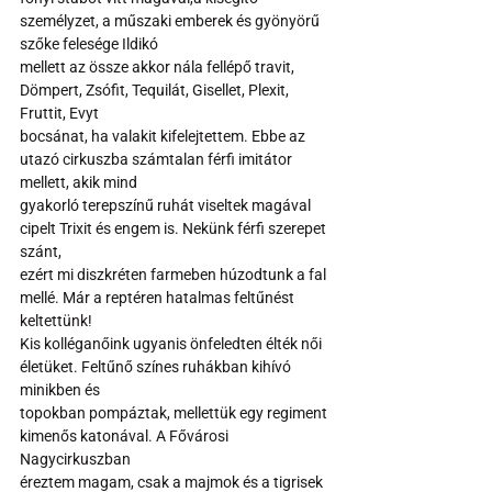
személyzet, a műszaki emberek és gyönyörű 
szőke felesége Ildikó
mellett az össze akkor nála fellépő travit, 
Dömpert, Zsófit, Tequilát, Gisellet, Plexit, 
Fruttit, Evyt
bocsánat, ha valakit kifelejtettem. Ebbe az 
utazó cirkuszba számtalan férfi imitátor 
mellett, akik mind
gyakorló terepszínű ruhát viseltek magával 
cipelt Trixit és engem is. Nekünk férfi szerepet 
szánt,
ezért mi diszkréten farmeben húzodtunk a fal 
mellé. Már a reptéren hatalmas feltűnést 
keltettünk!
Kis kolléganőink ugyanis önfeledten élték női 
életüket. Feltűnő színes ruhákban kihívó 
minikben és
topokban pompáztak, mellettük egy regiment 
kimenős katonával. A Fővárosi 
Nagycirkuszban
éreztem magam, csak a majmok és a tigrisek 