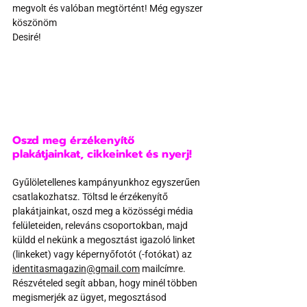
megvolt és valóban megtörtént! Még egyszer 
köszönöm
Desiré!
Oszd meg érzékenyítő 
plakátjainkat, cikkeinket és nyerj!
Gyűlöletellenes kampányunkhoz egyszerűen 
csatlakozhatsz. Töltsd le érzékenyítő 
plakátjainkat, oszd meg a közösségi média 
felületeiden, releváns csoportokban, majd 
küldd el nekünk a megosztást igazoló linket 
(linkeket) vagy képernyőfotót (-fotókat) az 
identitasmagazin@gmail.com
 mailcímre. 
Részvételed segít abban, hogy minél többen 
megismerjék az ügyet, megosztásod 