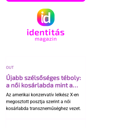
OUT
Újabb szélsőséges téboly:
a női kosárlabda mint a
"transzneműség kapuja"
Az amerikai konzervatív lelkész X-en
megosztott posztja szerint a női
kosárlabda transzneműséghez vezet.