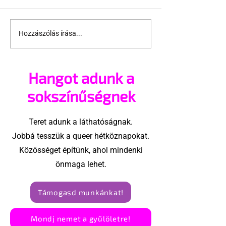
Hozzászólás írása...
Orbánnak is üzentek
Még mindig
a fesztiválszervezők
problémás a 
véradása
Hangot adunk a
sokszínűségnek
Teret adunk a láthatóságnak.
Jobbá tesszük a queer hétköznapokat.
Közösséget építünk, ahol mindenki
önmaga lehet.
Támogasd munkánkat!
Mondj nemet a gyűlöletre!