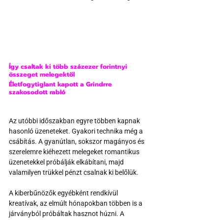
Így csaltak ki több százezer forintnyi 
összeget melegektől
Életfogytiglant kapott a Grindrre 
szakosodott rabló
Az utóbbi időszakban egyre többen kapnak 
hasonló üzeneteket. Gyakori technika még a 
csábítás. A gyanútlan, sokszor magányos és 
szerelemre kiéhezett melegeket romantikus 
üzenetekkel próbálják elkábítani, majd 
valamilyen trükkel pénzt csalnak ki belőlük.
A kiberbűnözők egyébként rendkívül 
kreatívak, az elmúlt hónapokban többen is a 
járványból próbáltak hasznot húzni. A 