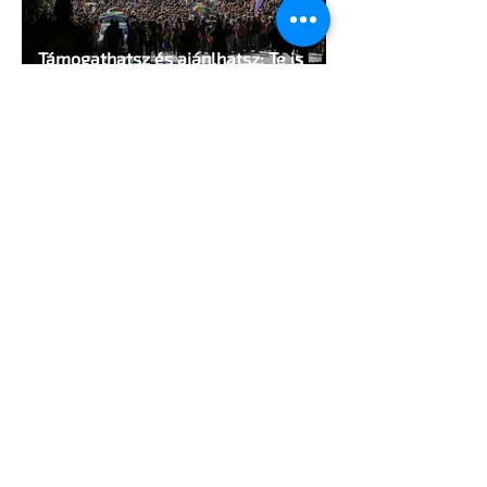
Támogathatsz és ajánlhatsz: Te is
részt vehetsz a Pécs Pride
megvalósításában
1 perc olvasás
Egy HIV-megelőzésről szóló reklámon
akadt ki egy konzervatív csoport az
Egyesült Államokban
5 perc olvasás
A cruising alaprajza - Építészeti
irányelvek a vágy maximalizálására