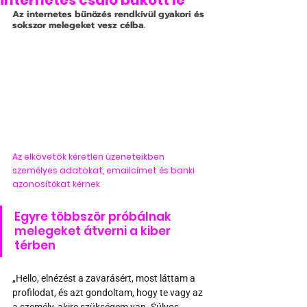
internetes csaló bukott le
Az internetes bűnözés rendkívül gyakori és 
sokszor melegeket vesz célba.
Az elkövetők kéretlen üzeneteikben 
személyes adatokat, emailcímet és banki 
azonosítókat kérnek
Egyre többször próbálnak 
melegeket átverni a kiber 
térben
„Hello, elnézést a zavarásért, most láttam a 
profilodat, és azt gondoltam, hogy te vagy az 