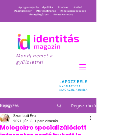
#programajánló
#politika
#podcast
#videó
#LadyDömper
#történetihónap
#szexuálisegészség
#magdiagőzben
#macskamedve
Mondj nemet a
gyűlöletre!
LAPOZZ BELE
NYOMTATOTT
MAGAZINJAINKBA
Regisztráció
Bejegyzés
Szombati Éva
2021. jún. 8.
1 perc olvasás
Melegekre specializálódott