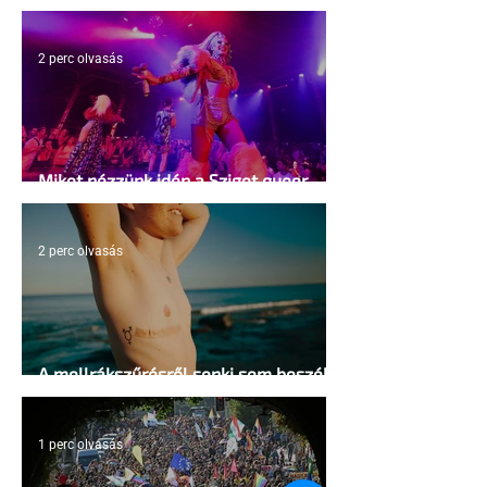
kapuja"
2 perc olvasás
Miket nézzünk idén a Sziget queer
sátrában?
2 perc olvasás
A mellrákszűrésről senki sem beszél a
mellkasi műtétek után - pedig kellene
1 perc olvasás