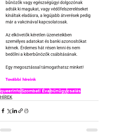
bűnözők vagy egészségügyi dolgozónak 
adták ki magukat, vagy védőfelszereléseket 
kínáltak eladásra, a legújabb átverések pedig 
már a vakcinával kapcsolatosak.
Az elkövetők kéretlen üzeneteikben 
személyes adatokat és banki azonosítókat 
kérnek. Érdemes hát résen lenni és nem 
bedőlni a kiberbűnözők csábításának.
Egy megosztással támogathatsz minket!
További híreink
queerinfo
Szombati Éva
bűnügy
csalás
HÍREK