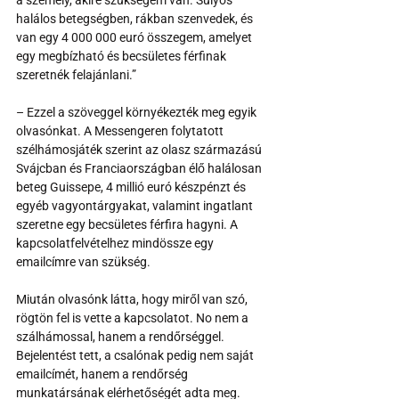
a személy, akire szükségem van. Súlyos 
halálos betegségben, rákban szenvedek, és 
van egy 4 000 000 euró összegem, amelyet 
egy megbízható és becsületes férfinak 
szeretnék felajánlani.”
– Ezzel a szöveggel környékezték meg egyik 
olvasónkat. A Messengeren folytatott 
szélhámosjáték szerint az olasz származású 
Svájcban és Franciaországban élő halálosan 
beteg Guissepe, 4 millió euró készpénzt és 
egyéb vagyontárgyakat, valamint ingatlant 
szeretne egy becsületes férfira hagyni. A 
kapcsolatfelvételhez mindössze egy 
emailcímre van szükség.
Miután olvasónk látta, hogy miről van szó, 
rögtön fel is vette a kapcsolatot. No nem a 
szálhámossal, hanem a rendőrséggel. 
Bejelentést tett, a csalónak pedig nem saját 
emailcímét, hanem a rendőrség 
munkatársának elérhetőségét adta meg.