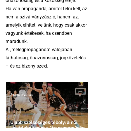
önazonosság és a közösség ereje.
Ha van propaganda, amitől félni kell, az
nem a szivárványzászló, hanem az,
amelyik elhiteti velünk, hogy csak akkor
vagyunk értékesek, ha csendben
maradunk.
A „melegpropaganda” valójában
láthatóság, önazonosság, jogkövetelés
– és ez bizony szexi.
2 perc olvasás
Újabb szélsőséges téboly: a női
kosárlabda mint a "transzneműség