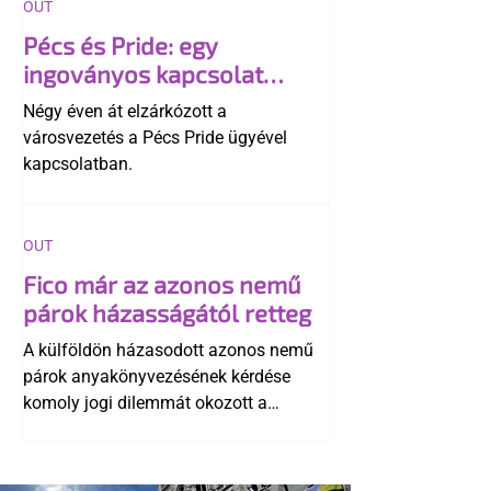
OUT
Pécs és Pride: egy
ingoványos kapcsolat
története
Négy éven át elzárkózott a
városvezetés a Pécs Pride ügyével
kapcsolatban.
OUT
Fico már az azonos nemű
párok házasságától retteg
A külföldön házasodott azonos nemű
párok anyakönyvezésének kérdése
komoly jogi dilemmát okozott a
szlovák belügynek, miközben Robert
Fico szerint az alkotmány
egyértelműen tiltja a házasságuk