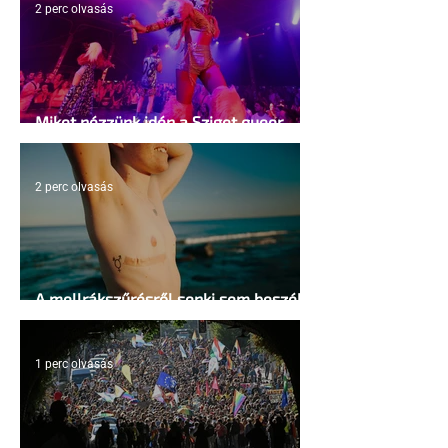
2 perc olvasás
Miket nézzünk idén a Sziget queer
sátrában?
2 perc olvasás
A mellrákszűrésről senki sem beszél a
mellkasi műtétek után - pedig kellene
1 perc olvasás