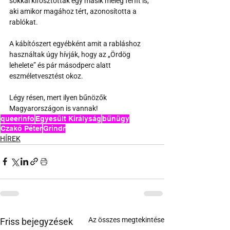
sokkal kifosztottak egy másik meleg férfit is, 
aki amikor magához tért, azonosította a 
rablókat.
A kábítószert egyébként amit a rabláshoz 
használtak úgy hívják, hogy az „Ördög 
lehelete” és pár másodperc alatt 
eszméletvesztést okoz.
Légy résen, mert ilyen bűnözők 
Magyarországon is vannak!
queerinfo
Egyesült Királyság
bűnügy
Czakó Péter
Grindr
HÍREK
Az összes megtekintése
Friss bejegyzések