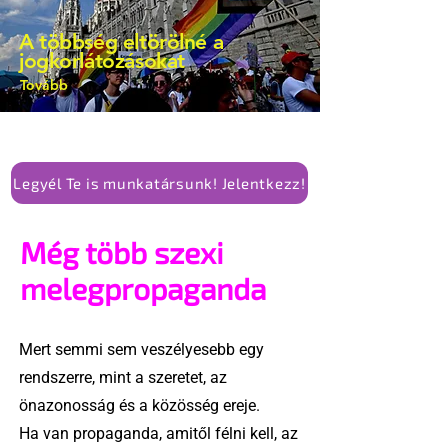
kellene-e vonni a kormány konzervatív
A többség eltörölné a
alkotmánymódosítását
jogkorlátozásokat
Tovább
Legyél Te is munkatársunk! Jelentkezz!
Még több szexi
melegpropaganda
Mert semmi sem veszélyesebb egy
rendszerre, mint a szeretet, az
önazonosság és a közösség ereje.
Ha van propaganda, amitől félni kell, az