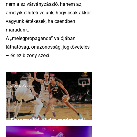
nem a szivárványzászló, hanem az,
amelyik elhiteti velünk, hogy csak akkor
vagyunk értékesek, ha csendben
maradunk.
A „melegpropaganda” valójában
láthatóság, önazonosság, jogkövetelés
– és ez bizony szexi.
2 perc olvasás
Egy amerikai lelkész szerint a női
kosárlabda transzneműséghez vezet