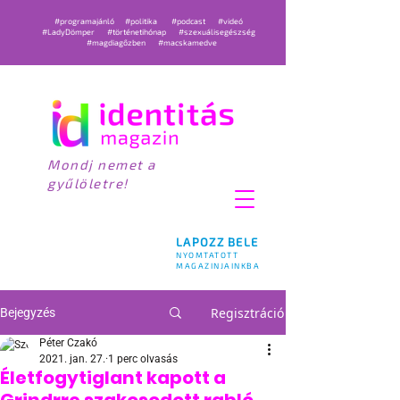
#programajánló
#politika
#podcast
#videó
#LadyDömper
#történetihónap
#szexuálisegészség
#magdiagőzben
#macskamedve
Mondj nemet a
gyűlöletre!
LAPOZZ BELE
NYOMTATOTT
MAGAZINJAINKBA
Regisztráció
Bejegyzés
Péter Czakó
2021. jan. 27.
1 perc olvasás
Életfogytiglant kapott a