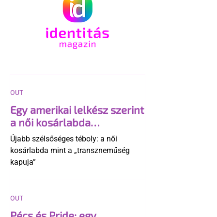
OUT
Egy amerikai lelkész szerint
a női kosárlabda
transzneműséghez vezet
Újabb szélsőséges téboly: a női
kosárlabda mint a „transzneműség
kapuja”
OUT
Pécs és Pride: egy