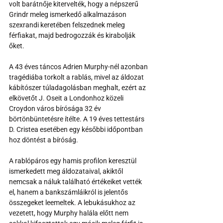
volt barátnője kitervelték, hogy a népszerű 
Grindr meleg ismerkedő alkalmazáson 
szexrandi keretében felszednek meleg 
férfiakat, majd bedrogozzák és kirabolják 
őket.
A 43 éves táncos Adrien Murphy-nél azonban 
tragédiába torkolt a rablás, mivel az áldozat 
kábítószer túladagolásban meghalt, ezért az 
elkövetőt J. Oseit a Londonhoz közeli 
Croydon város bírósága 32 év 
börtönbüntetésre ítélte. A 19 éves tettestárs 
D. Cristea esetében egy későbbi időpontban 
hoz döntést a bíróság.
A rablópáros egy hamis profilon keresztül 
ismerkedett meg áldozataival, akiktől 
nemcsak a náluk található értékeiket vették 
el, hanem a bankszámláikról is jelentős 
összegeket leemeltek. A lebukásukhoz az 
vezetett, hogy Murphy halála előtt nem 