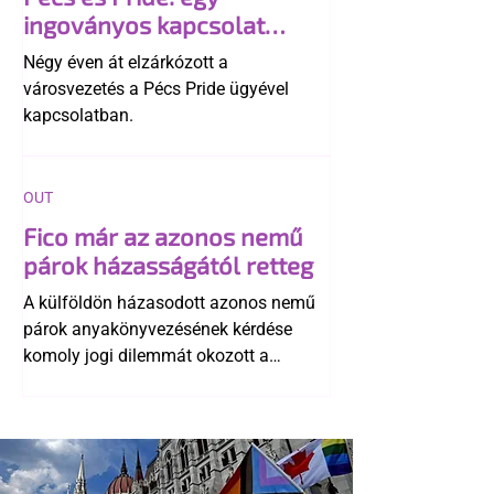
ingoványos kapcsolat
története
Négy éven át elzárkózott a
városvezetés a Pécs Pride ügyével
kapcsolatban.
OUT
Fico már az azonos nemű
párok házasságától retteg
A külföldön házasodott azonos nemű
párok anyakönyvezésének kérdése
komoly jogi dilemmát okozott a
szlovák belügynek, miközben Robert
Fico szerint az alkotmány
egyértelműen tiltja a házasságuk
elismerését. Közben az ellenzéken belül
is vita robbant ki arról, hogy vissza