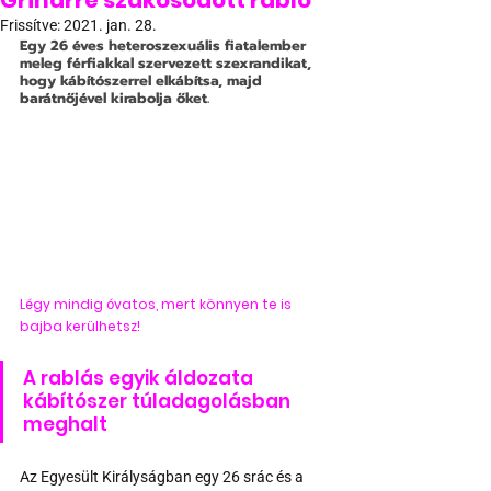
Grindrre szakosodott rabló
Frissítve:
2021. jan. 28.
Egy 26 éves heteroszexuális fiatalember 
meleg férfiakkal szervezett szexrandikat, 
hogy kábítószerrel elkábítsa, majd 
barátnőjével kirabolja őket.
Légy mindig óvatos, mert könnyen te is 
bajba kerülhetsz!
A rablás egyik áldozata 
kábítószer túladagolásban 
meghalt
Az Egyesült Királyságban egy 26 srác és a 