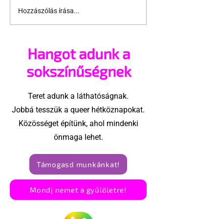
Hozzászólás írása...
Így csaltak ki több
Államérdekbő
százezer forintnyi
üldözik a mel
összeget melegektől
Magyarorszá
Hangot adunk a
sokszínűségnek
Teret adunk a láthatóságnak.
Jobbá tesszük a queer hétköznapokat.
Közösséget építünk, ahol mindenki
önmaga lehet.
Támogasd munkánkat!
Mondj nemet a gyűlöletre!