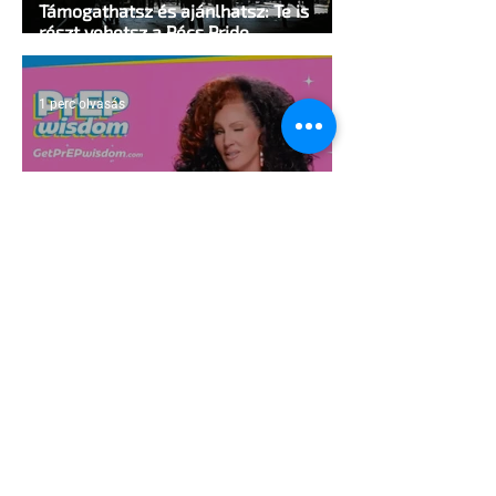
Támogathatsz és ajánlhatsz: Te is
részt vehetsz a Pécs Pride
megvalósításában
1 perc olvasás
Egy HIV-megelőzésről szóló reklámon
akadtak ki konzervatívok az Egyesült
Államokban
5 perc olvasás
A cruising alaprajza - Építészeti
irányelvek a vágy maximalizálására