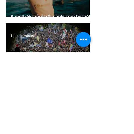
A mellrákszűrésről senki sem beszél a
mellkasi műtétek után - pedig kellene
1 perc olvasás
Támogathatsz és ajánlhatsz: Te is
részt vehetsz a Pécs Pride
megvalósításában
1 perc olvasás
Egy HIV-megelőzésről szóló reklámon
akadtak ki konzervatívok az Egyesült
Államokban