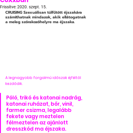
CoXxban
Frissítve:
2020. szept. 15.
CRUISING
 Szexuálisan túlfűtött éjszakára 
számíthatnak mindazok, akik ellátogatnak 
a meleg szórakozóhelyre ma éjszaka.
A legnagyobb forgalmú időszak éjféltől 
kezdődik.
Póló, trikó és katonai nadrág, 
katonai ruházat, bőr, vinil, 
farmer csizma, legalább 
fekete vagy meztelen 
félmeztelen az ajánlott 
dresszkód ma éjszaka. 