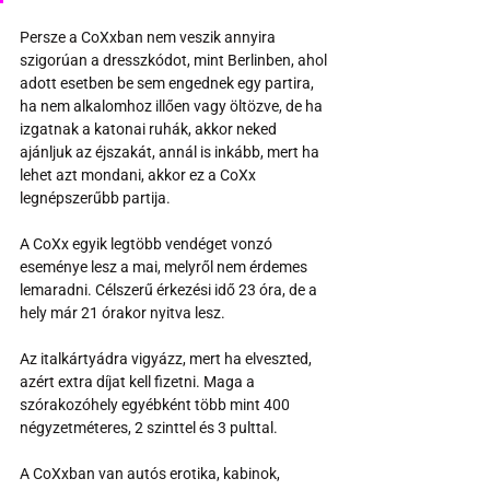
Persze a CoXxban nem veszik annyira 
szigorúan a dresszkódot, mint Berlinben, ahol 
adott esetben be sem engednek egy partira, 
ha nem alkalomhoz illően vagy öltözve, de ha 
izgatnak a katonai ruhák, akkor neked 
ajánljuk az éjszakát, annál is inkább, mert ha 
lehet azt mondani, akkor ez a CoXx 
legnépszerűbb partija.
A CoXx egyik legtöbb vendéget vonzó 
eseménye lesz a mai, melyről nem érdemes 
lemaradni. Célszerű érkezési idő 23 óra, de a 
hely már 21 órakor nyitva lesz. 
Az italkártyádra vigyázz, mert ha elveszted, 
azért extra díjat kell fizetni. Maga a 
szórakozóhely egyébként több mint 400 
négyzetméteres, 2 szinttel és 3 pulttal.
A CoXxban van autós erotika, kabinok, 