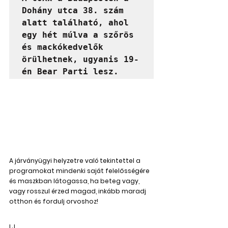
Dohány utca 38. szám 
alatt található, ahol 
egy hét múlva a szőrös 
és mackókedvelők 
örülhetnek, ugyanis 19-
én Bear Parti lesz.
A járványügyi helyzetre való tekintettel a 
programokat mindenki saját felelősségére 
és maszkban látogassa, ha beteg vagy, 
vagy rosszul érzed magad, inkább maradj 
otthon és fordulj orvoshoz!
I.J.