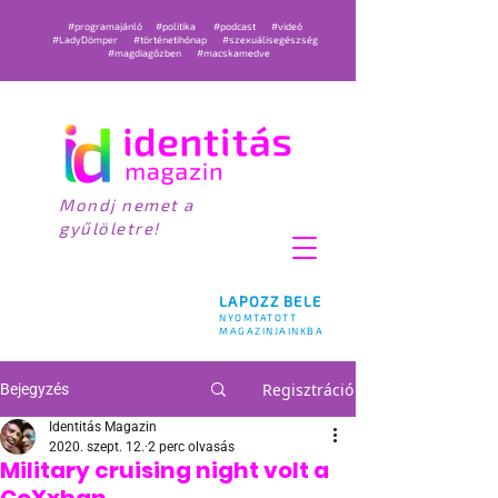
#programajánló
#politika
#podcast
#videó
#LadyDömper
#történetihónap
#szexuálisegészség
#magdiagőzben
#macskamedve
Mondj nemet a
gyűlöletre!
LAPOZZ BELE
NYOMTATOTT
MAGAZINJAINKBA
Regisztráció
Bejegyzés
Identitás Magazin
2020. szept. 12.
2 perc olvasás
Military cruising night volt a