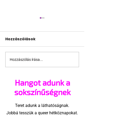
Hozzászólások
Hozzászólás írása...
Miket nézzünk idén a
A mellrákszűr
Sziget queer
senki sem bes
sátrában?
mellkasi műt
Hangot adunk a
után - pedig 
sokszínűségnek
Teret adunk a láthatóságnak.
Jobbá tesszük a queer hétköznapokat.