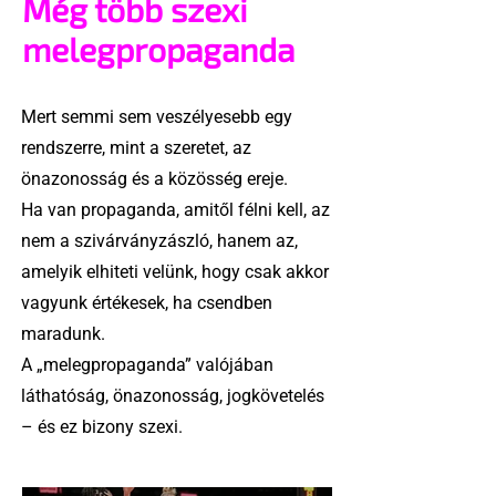
Még több szexi
melegpropaganda
Mert semmi sem veszélyesebb egy
rendszerre, mint a szeretet, az
önazonosság és a közösség ereje.
Ha van propaganda, amitől félni kell, az
nem a szivárványzászló, hanem az,
amelyik elhiteti velünk, hogy csak akkor
vagyunk értékesek, ha csendben
maradunk.
A „melegpropaganda” valójában
láthatóság, önazonosság, jogkövetelés
– és ez bizony szexi.