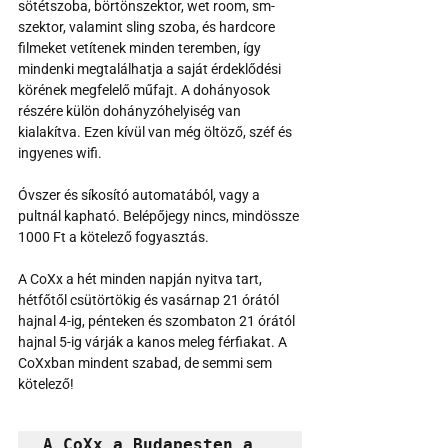
sötétszoba, börtönszektor, wet room, sm-
szektor, valamint sling szoba, és hardcore 
filmeket vetítenek minden teremben, így 
mindenki megtalálhatja a saját érdeklődési 
körének megfelelő műfajt. A dohányosok 
részére külön dohányzóhelyiség van 
kialakítva. Ezen kívül van még öltöző, széf és 
ingyenes wifi.
Óvszer és síkosító automatából, vagy a 
pultnál kapható. Belépőjegy nincs, mindössze 
1000 Ft a kötelező fogyasztás.
A CoXx a hét minden napján nyitva tart, 
hétfőtől csütörtökig és vasárnap 21 órától 
hajnal 4-ig, pénteken és szombaton 21 órától 
hajnal 5-ig várják a kanos meleg férfiakat. A 
CoXxban mindent szabad, de semmi sem 
kötelező!
A CoXx a Budapesten a 