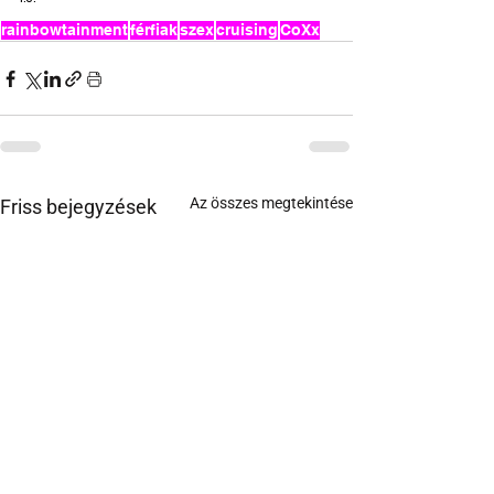
rainbowtainment
férfiak
szex
cruising
CoXx
Az összes megtekintése
Friss bejegyzések