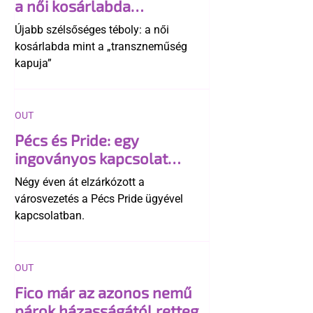
a női kosárlabda
transzneműséghez vezet
Újabb szélsőséges téboly: a női
kosárlabda mint a „transzneműség
kapuja”
OUT
Pécs és Pride: egy
ingoványos kapcsolat
története
Négy éven át elzárkózott a
városvezetés a Pécs Pride ügyével
kapcsolatban.
OUT
Fico már az azonos nemű
párok házasságától retteg