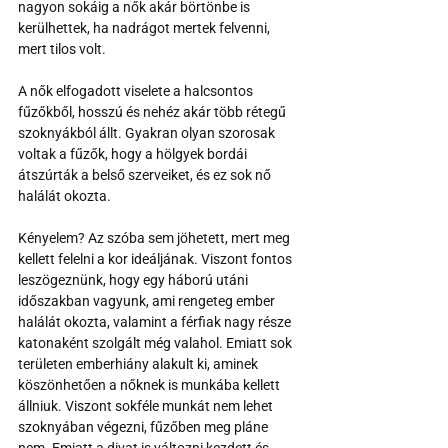
nagyon sokáig a nők akár börtönbe is 
kerülhettek, ha nadrágot mertek felvenni, 
mert tilos volt. 
A nők elfogadott viselete a halcsontos 
fűzőkből, hosszú és nehéz akár több rétegű 
szoknyákból állt. Gyakran olyan szorosak 
voltak a fűzők, hogy a hölgyek bordái 
átszúrták a belső szerveiket, és ez sok nő 
halálát okozta. 
Kényelem? Az szóba sem jöhetett, mert meg 
kellett felelni a kor ideáljának. Viszont fontos 
leszögeznünk, hogy egy háború utáni 
időszakban vagyunk, ami rengeteg ember 
halálát okozta, valamint a férfiak nagy része 
katonaként szolgált még valahol. Emiatt sok 
területen emberhiány alakult ki, aminek 
köszönhetően a nőknek is munkába kellett 
állniuk. Viszont sokféle munkát nem lehet 
szoknyában végezni, fűzőben meg pláne 