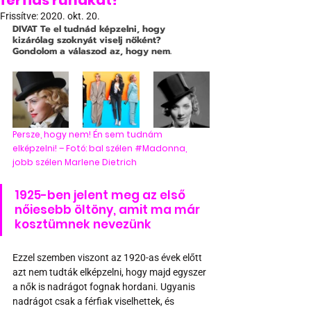
férfias ruhákat?
Frissítve:
2020. okt. 20.
DIVAT
 Te el tudnád képzelni, hogy 
kizárólag szoknyát viselj nőként? 
Gondolom a válaszod az, hogy nem. 
Persze, hogy nem! Én sem tudnám 
elképzelni! – Fotó: bal szélen 
#Madonna
, 
jobb szélen Marlene Dietrich
1925-ben jelent meg az első 
nőiesebb öltöny, amit ma már 
kosztümnek nevezünk
Ezzel szemben viszont az 1920-as évek előtt 
azt nem tudták elképzelni, hogy majd egyszer 
a nők is nadrágot fognak hordani. Ugyanis 
nadrágot csak a férfiak viselhettek, és 