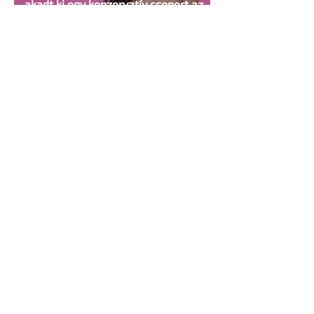
akadt ki egy konzervatív csoport az
Egyesült Államokban
5 perc olvasás
A cruising alaprajza - Építészeti
irányelvek a vágy maximalizálására
1 perc olvasás
Jonathan Bailey új szerepben tér
vissza
2 perc olvasás