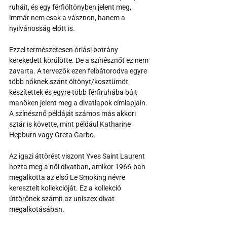
ruháit, és egy férfiöltönyben jelent meg, 
immár nem csak a vásznon, hanem a 
nyilvánosság előtt is. 
Ezzel természetesen óriási botrány 
kerekedett körülötte. De a színésznőt ez nem 
zavarta. A tervezők ezen felbátorodva egyre 
több nőknek szánt öltönyt/kosztümöt 
készítettek és egyre több férfiruhába bújt 
manöken jelent meg a divatlapok címlapjain. 
A színésznő példáját számos más akkori 
sztár is követte, mint például Katharine 
Hepburn vagy Greta Garbo. 
Az igazi áttörést viszont Yves Saint Laurent 
hozta meg a női divatban, amikor 1966-ban 
megalkotta az első Le Smoking névre 
keresztelt kollekcióját. Ez a kollekció 
úttörőnek számít az uniszex divat 
megalkotásában. 