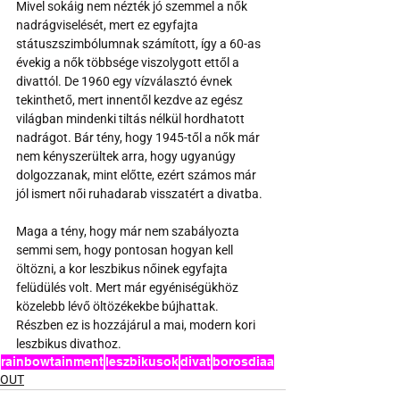
Mivel sokáig nem nézték jó szemmel a nők 
nadrágviselését, mert ez egyfajta 
státuszszimbólumnak számított, így a 60-as 
évekig a nők többsége viszolygott ettől a 
divattól. De 1960 egy vízválasztó évnek 
tekinthető, mert innentől kezdve az egész 
világban mindenki tiltás nélkül hordhatott 
nadrágot. Bár tény, hogy 1945-től a nők már 
nem kényszerültek arra, hogy ugyanúgy 
dolgozzanak, mint előtte, ezért számos már 
jól ismert női ruhadarab visszatért a divatba. 
Maga a tény, hogy már nem szabályozta 
semmi sem, hogy pontosan hogyan kell 
öltözni, a kor leszbikus nőinek egyfajta 
felüdülés volt. Mert már egyéniségükhöz 
közelebb lévő öltözékekbe bújhattak. 
Részben ez is hozzájárul a mai, modern kori 
leszbikus divathoz. 
rainbowtainment
leszbikusok
divat
borosdiaa
OUT