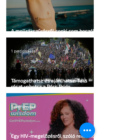
A mellrákszűrésről senki sem beszél a
mellkasi műtétek után - pedig kellene
1 perc olvasás
Támogathatsz és ajánlhatsz: Te is
részt vehetsz a Pécs Pride
megvalósításában
1 perc olvasás
Egy HIV-megelőzésről szóló reklámon