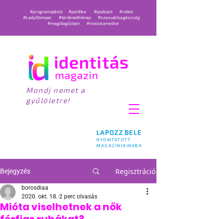
#programajánló
#politika
#podcast
#videó
#LadyDömper
#történetihónap
#szexuálisegészség
#magdiagőzben
#macskamedve
Mondj nemet a
gyűlöletre!
LAPOZZ BELE
NYOMTATOTT
MAGAZINJAINKBA
Regisztráció
Bejegyzés
borosdiaa
2020. okt. 18.
2 perc olvasás
Mióta viselhetnek a nők