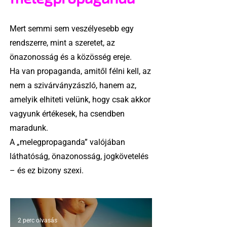
Mert semmi sem veszélyesebb egy
rendszerre, mint a szeretet, az
önazonosság és a közösség ereje.
Ha van propaganda, amitől félni kell, az
nem a szivárványzászló, hanem az,
amelyik elhiteti velünk, hogy csak akkor
vagyunk értékesek, ha csendben
maradunk.
A „melegpropaganda” valójában
láthatóság, önazonosság, jogkövetelés
– és ez bizony szexi.
2 perc olvasás