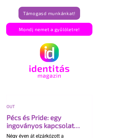
Támogasd munkánkat!
Mondj nemet a gyűlöletre!
OUT
Pécs és Pride: egy
ingoványos kapcsolat
története
Négy éven át elzárkózott a