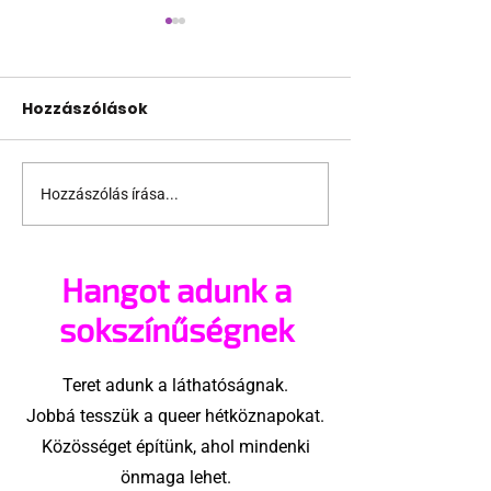
Hozzászólások
Hozzászólás írása...
Fico már az azonos
JAVÍTOTT! 24
nemű párok
várakozás a
házasságától retteg
jogegyenlősé
Hangot adunk a
Robert Biedro
megindító üz
sokszínűségnek
lengyel bejeg
élettársi
Teret adunk a láthatóságnak.
kapcsolatoké
Jobbá tesszük a queer hétköznapokat.
Közösséget építünk, ahol mindenki
önmaga lehet.