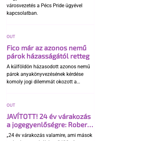
városvezetés a Pécs Pride ügyével
kapcsolatban.
OUT
Fico már az azonos nemű
párok házasságától retteg
A külföldön házasodott azonos nemű
párok anyakönyvezésének kérdése
komoly jogi dilemmát okozott a
szlovák belügynek, miközben Robert
Fico szerint az alkotmány
egyértelműen tiltja a házasságuk
OUT
elismerését. Közben az ellenzéken belül
JAVÍTOTT! 24 év várakozás
is vita robbant ki arról, hogy vissza
a jogegyenlőségre: Robert
kellene-e vonni a kormány konzervatív
Biedroń megindító üzenete
alkotmánymódosítását
„24 év várakozás valamire, ami mások
a lengyel bejegyzett