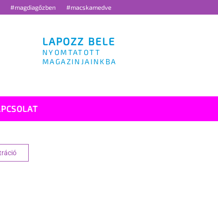
g
#magdiagőzben
#macskamedve
LAPOZZ BELE
NYOMTATOTT
MAGAZINJAINKBA
APCSOLAT
tráció