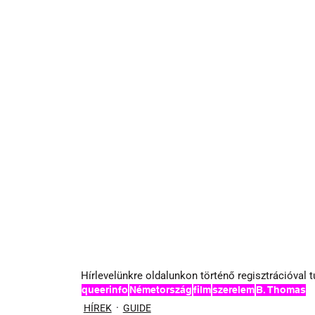
Hírlevelünkre oldalunkon történő regisztrációval tu
queerinfo
Németország
film
szerelem
B. Thomas
HÍREK
GUIDE