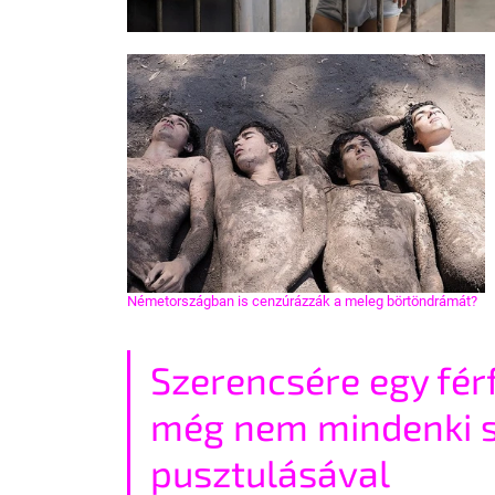
Németországban is cenzúrázzák a meleg börtöndrámát?
Szerencsére egy férf
még nem mindenki s
pusztulásával