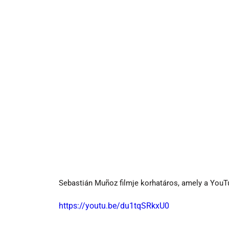
Sebastián Muñoz filmje korhatáros, amely a YouT
https://youtu.be/du1tqSRkxU0