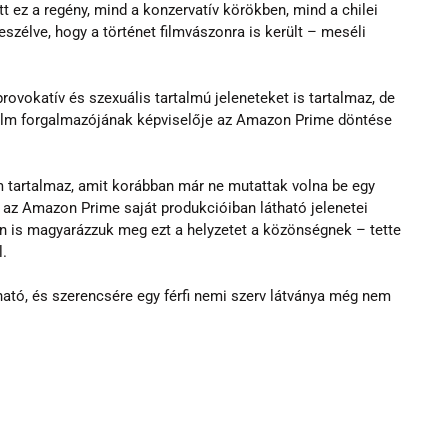
 ez a regény, mind a konzervatív körökben, mind a chilei 
eszélve, hogy a történet filmvászonra is került – meséli 
provokatív és szexuális tartalmú jeleneteket is tartalmaz, de 
a film forgalmazójának képviselője az Amazon Prime döntése 
tartalmaz, amit korábban már ne mutattak volna be egy 
az Amazon Prime saját produkcióiban látható jelenetei 
n is magyarázzuk meg ezt a helyzetet a közönségnek – tette 
.
ható, és szerencsére egy férfi nemi szerv látványa még nem 