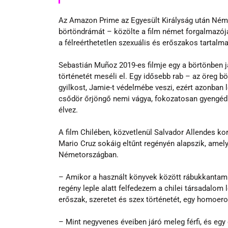
Az Amazon Prime az Egyesült Királyság után Német
börtöndrámát – közölte a film német forgalmazója
a félreérthetetlen szexuális és erőszakos tartalm
Sebastián Muñoz 2019-es filmje egy a börtönben j
történetét meséli el. Egy idősebb rab – az öreg bö
gyilkost, Jamie-t védelmébe veszi, ezért azonban lo
csődör őrjöngő nemi vágya, fokozatosan gyengéd s
élvez.
A film Chilében, közvetlenül Salvador Allendes ko
Mario Cruz sokáig eltűnt regényén alapszik, amelye
Németországban.
– Amikor a használt könyvek között rábukkantam 
regény leple alatt felfedezem a chilei társadalom 
erőszak, szeretet és szex történetét, egy homoero
– Mint negyvenes éveiben járó meleg férfi, és egy