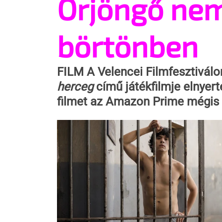
Őrjöngő nem
börtönben
FILM
 A Velencei Filmfesztiválo
herceg
 című játékfilmje elnyer
filmet az Amazon Prime mégis t