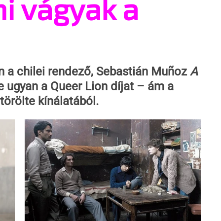
i vágyak a
n a chilei rendező, Sebastián Muñoz 
A 
te ugyan a Queer Lion díjat – ám a 
örölte kínálatából.