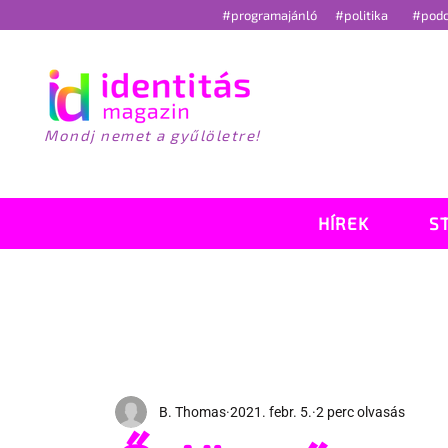
#programajánló
#politika
#pod
Mondj nemet a gyűlöletre!
HÍREK
S
B. Thomas
2021. febr. 5.
2 perc olvasás