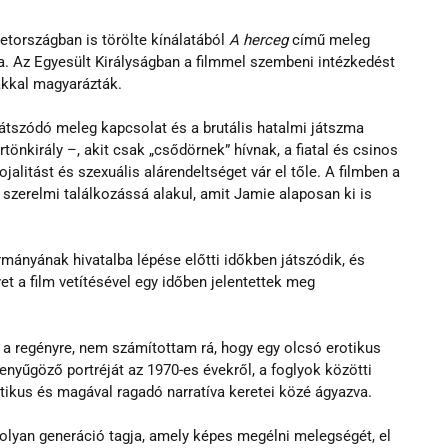
országban is törölte kínálatából 
A herceg
 című meleg 
. Az Egyesült Királyságban a filmmel szembeni intézkedést 
akkal magyarázták.
átszódó meleg kapcsolat és a brutális hatalmi játszma 
rtönkirály –, akit csak „csődörnek”
hívnak, a fiatal és csinos 
jalitást és szexuális alárendeltséget vár el tőle. A filmben a 
zerelmi találkozássá alakul, amit Jamie alaposan ki is 
rmányának hivatalba lépése előtti időkben játszódik, és 
t a film vetítésével egy időben jelentettek meg 
a regényre, nem számítottam rá, hogy egy olcsó erotikus 
lenyűgöző portréját az 1970-es évekről, a foglyok közötti 
tikus és magával ragadó narratíva keretei közé ágyazva.
 olyan generáció tagja, amely képes megélni melegségét, el 