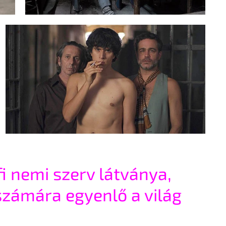
i nemi szerv látványa, 
zámára egyenlő a világ 