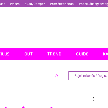
cast
#videó
#LadyDömper
#történetihónap
#szexuálisegészsé
TÍLUS
OUT
TREND
GUIDE
K
Bejelentkezés / Regisz