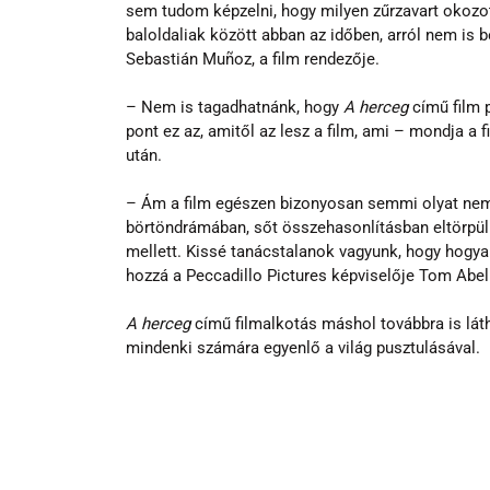
sem tudom képzelni, hogy milyen zűrzavart okozott
baloldaliak között abban az időben, arról nem is b
Sebastián Muñoz, a film rendezője.
– Nem is tagadhatnánk, hogy 
A herceg
 című film 
pont ez az, amitől az lesz a film, ami – mondja 
után.
– Ám a film egészen bizonyosan semmi olyat nem 
börtöndrámában, sőt összehasonlításban eltörpül 
mellett. Kissé tanácstalanok vagyunk, hogy hogya
hozzá a Peccadillo Pictures képviselője Tom Abell
A herceg
 című filmalkotás máshol továbbra is lát
mindenki számára egyenlő a világ pusztulásával.