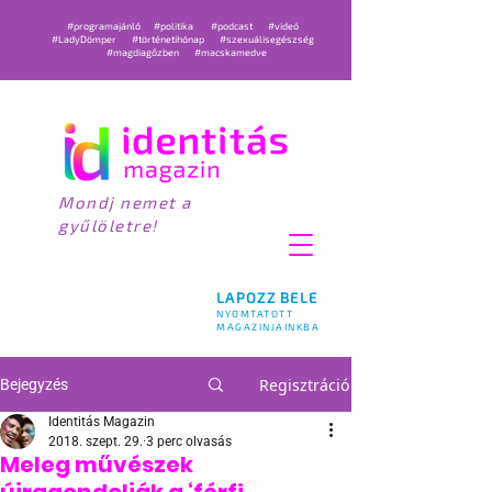
#programajánló
#politika
#podcast
#videó
#LadyDömper
#történetihónap
#szexuálisegészség
#magdiagőzben
#macskamedve
Mondj nemet a
gyűlöletre!
LAPOZZ BELE
NYOMTATOTT
MAGAZINJAINKBA
Regisztráció
Bejegyzés
Identitás Magazin
2018. szept. 29.
3 perc olvasás
Meleg művészek