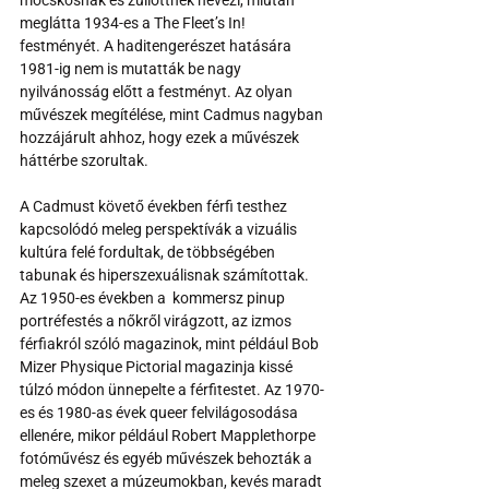
meglátta 1934-es a The Fleet’s In! 
festményét. A haditengerészet hatására 
1981-ig nem is mutatták be nagy 
nyilvánosság előtt a festményt. Az olyan 
művészek megítélése, mint Cadmus nagyban 
hozzájárult ahhoz, hogy ezek a művészek 
háttérbe szorultak.
A Cadmust követő években férfi testhez 
kapcsolódó meleg perspektívák a vizuális 
kultúra felé fordultak, de többségében 
tabunak és hiperszexuálisnak számítottak. 
Az 1950-es években a  kommersz pinup 
portréfestés a nőkről virágzott, az izmos 
férfiakról szóló magazinok, mint például Bob 
Mizer Physique Pictorial magazinja kissé 
túlzó módon ünnepelte a férfitestet. Az 1970-
es és 1980-as évek queer felvilágosodása 
ellenére, mikor például Robert Mapplethorpe 
fotóművész és egyéb művészek behozták a 
meleg szexet a múzeumokban, kevés maradt 