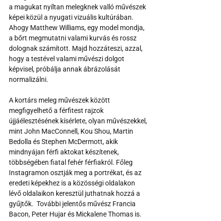
a magukat nyíltan melegknek valló művészek 
képei közül a nyugati vizuális kultúrában. 
Ahogy Matthew Williams, egy model mondja, 
a bőrt megmutatni valami kurvás és rossz 
dolognak számított. Majd hozzáteszi, azzal, 
hogy a testével valami művészi dolgot 
képvisel, próbálja annak ábrázolását 
normalizálni.
A kortárs meleg művészek között 
megfigyelhető a férfitest rajzok 
újjáélesztésének kísérlete, olyan művészekkel, 
mint John MacConnell, Kou Shou, Martin 
Bedolla és Stephen McDermott, akik 
mindnyájan férfi aktokat készítenek, 
többségében fiatal fehér férfiakról. Főleg 
Instagramon osztják meg a portrékat, és az 
eredeti képekhez is a közösségi oldalakon 
lévő oldalaikon keresztül juthatnak hozzá a 
gyűjtők.  További jelentős művész Francia 
Bacon, Peter Hujar és Mickalene Thomas is.