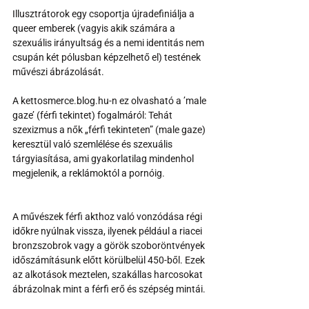
Illusztrátorok egy csoportja újradefiniálja a 
queer emberek (vagyis akik számára a 
szexuális irányultság és a nemi identitás nem 
csupán két pólusban képzelhető el) testének 
művészi ábrázolását.
A kettosmerce.blog.hu-n ez olvasható a ’male 
gaze’ (férfi tekintet) fogalmáról: Tehát 
szexizmus a nők „férfi tekinteten” (male gaze) 
keresztül való szemlélése és szexuális 
tárgyiasítása, ami gyakorlatilag mindenhol 
megjelenik, a reklámoktól a pornóig.
A művészek férfi akthoz való vonzódása régi 
időkre nyúlnak vissza, ilyenek például a riacei 
bronzszobrok vagy a görök szoboröntvények 
időszámításunk előtt körülbelül 450-ből. Ezek 
az alkotások meztelen, szakállas harcosokat 
ábrázolnak mint a férfi erő és szépség mintái.