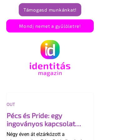
Támogasd munkánkat!
Mondj nemet a gyűlöletre!
OUT
Pécs és Pride: egy
ingoványos kapcsolat
története
Négy éven át elzárkózott a