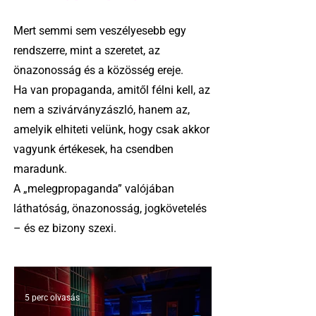
Mert semmi sem veszélyesebb egy
rendszerre, mint a szeretet, az
önazonosság és a közösség ereje.
Ha van propaganda, amitől félni kell, az
nem a szivárványzászló, hanem az,
amelyik elhiteti velünk, hogy csak akkor
vagyunk értékesek, ha csendben
maradunk.
A „melegpropaganda” valójában
láthatóság, önazonosság, jogkövetelés
– és ez bizony szexi.
5 perc olvasás