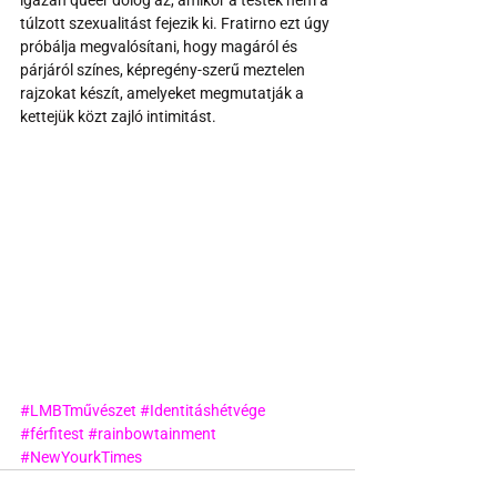
túlzott szexualitást fejezik ki. Fratirno ezt úgy 
próbálja megvalósítani, hogy magáról és 
párjáról színes, képregény-szerű meztelen 
rajzokat készít, amelyeket megmutatják a 
kettejük közt zajló intimitást.
#LMBTművészet
#Identitáshétvége
#férfitest
#rainbowtainment
#NewYourkTimes