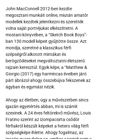
John MacConnell 2012-ben kezdte 
megosztani munkáit online, miután amatőr 
modellek kezdtek jelentkezni és szerették 
volna saját portréjukat elkészíttetni. A 
mostani könyvében, a “Sketch Book Boys”-
ban 130 modell képeit gyűjtötte össze. Azt 
mondja, szeretné a klasszikus férfi 
szépségről alkotott mintákat és 
berögződéseket megváltoztatni életszerű 
rajzain keresztül. Egyik képe, a “Matthew & 
Giorgio (2017) egy harmincas éveiben járó 
párt ábrázol ahogy összebújva fekszenek az 
ágyban és egymást nézik.
Ahogy az életben, úgy a művészetben sincs 
igazán egyetértés abban, mi is számít 
szexinek. A 24 éves feltörekvő művész, Louis 
Fratino szerint az izompacsirta csődör 
férfiakról készült képeket a hetero világ férfi 
szépségképe ihlette. Ahogy fogalmaz, az 
igazán queer dolog az, amikor a testek nem a 