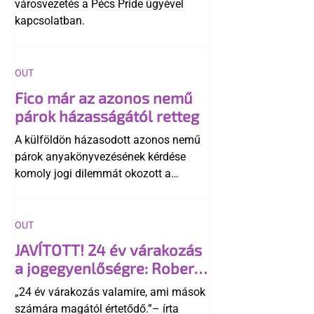
városvezetés a Pécs Pride ügyével
kapcsolatban.
OUT
Fico már az azonos nemű
párok házasságától retteg
A külföldön házasodott azonos nemű
párok anyakönyvezésének kérdése
komoly jogi dilemmát okozott a
szlovák belügynek, miközben Robert
Fico szerint az alkotmány
egyértelműen tiltja a házasságuk
OUT
elismerését. Közben az ellenzéken belül
JAVÍTOTT! 24 év várakozás
is vita robbant ki arról, hogy vissza
a jogegyenlőségre: Robert
kellene-e vonni a kormány konzervatív
Biedroń megindító üzenete
alkotmánymódosítását
„24 év várakozás valamire, ami mások
a lengyel bejegyzett
számára magától értetődő.”– írta