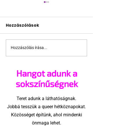
Hozzászólások
Hozzászólás írása...
Jonathan Bailey új
Terrortámad
szerepben tér vissza
árnyékában t
az idei World
Hangot adunk a
Amszterdam
sokszínűségnek
Teret adunk a láthatóságnak.
Jobbá tesszük a queer hétköznapokat.
Közösséget építünk, ahol mindenki
önmaga lehet.