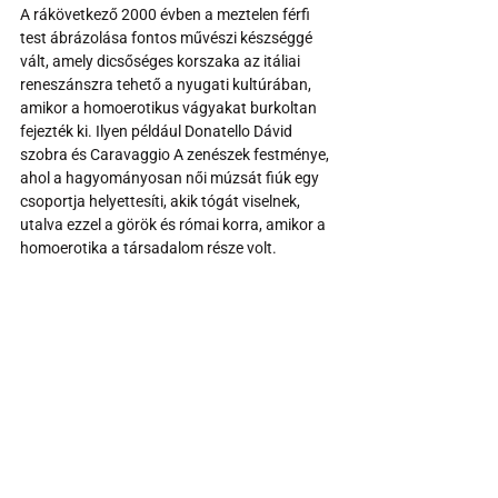
A rákövetkező 2000 évben a meztelen férfi 
test ábrázolása fontos művészi készséggé 
vált, amely dicsőséges korszaka az itáliai 
reneszánszra tehető a nyugati kultúrában, 
amikor a homoerotikus vágyakat burkoltan 
fejezték ki. Ilyen például Donatello Dávid 
szobra és Caravaggio A zenészek festménye, 
ahol a hagyományosan női múzsát fiúk egy 
csoportja helyettesíti, akik tógát viselnek, 
utalva ezzel a görök és római korra, amikor a 
homoerotika a társadalom része volt.