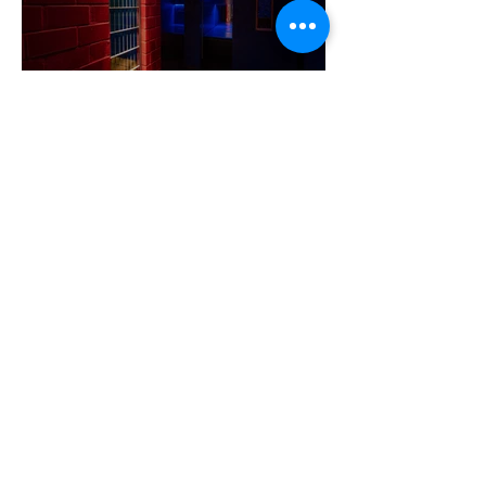
A cruising alaprajza - Építészeti
irányelvek a vágy maximalizálására
1 perc olvasás
Jonathan Bailey új szerepben tér
vissza
2 perc olvasás
Terrortámadás árnyékában tartják az