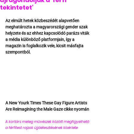
újragondolják a ‘férfi
tekintetet’
Az elmúlt hetek közbeszédét alapvetően 
meghatározta a magyarországi gender szak 
helyzete és az ehhez kapcsolódó parázs viták 
a média különböző platformjain, így a 
magazin is foglalkozik vele, kicsit másfajta 
szempontból.
A New Yourk Times These Gay Figure Artists 
Are Reimagining the Male Gaze cikke nyomán
A kortárs meleg művészek között megfigyelhető 
a férfitest rajzok újjáélesztésének kísérlete 