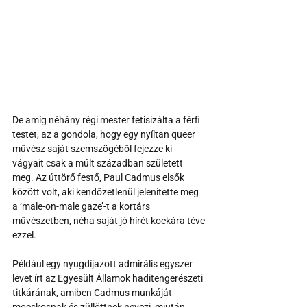
De amíg néhány régi mester fetisizálta a férfi 
testet, az a gondola, hogy egy nyíltan queer 
művész saját szemszögéből fejezze ki 
vágyait csak a múlt században született 
meg. Az úttörő festő, Paul Cadmus elsők 
között volt, aki kendőzetlenül jelenítette meg 
a ‘male-on-male gaze’-t a kortárs 
művészetben, néha saját jó hírét kockára téve 
ezzel.
Például egy nyugdíjazott admirális egyszer 
levet írt az Egyesült Államok haditengerészeti 
titkárának, amiben Cadmus munkáját 
mocskosnak és züllöttnek nevezi, miután 